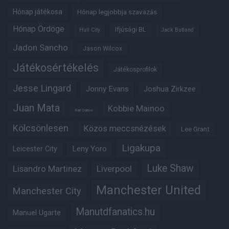
Hónap játékosa
Hónap legjobbja szavazás
Hónap Ördöge
Ifjúsági BL
Hull City
Jack Butland
Jadon Sancho
Jason Wilcox
Játékosértékelés
Játékosprofilok
Jesse Lingard
Jonny Evans
Joshua Zirkzee
Juan Mata
Kobbie Mainoo
Karl Darlow
Kölcsönlesen
Közös meccsnézések
Lee Grant
Ligakupa
Leny Yoro
Leicester City
Luke Shaw
Lisandro Martinez
Liverpool
Manchester United
Manchester City
Manutdfanatics.hu
Manuel Ugarte