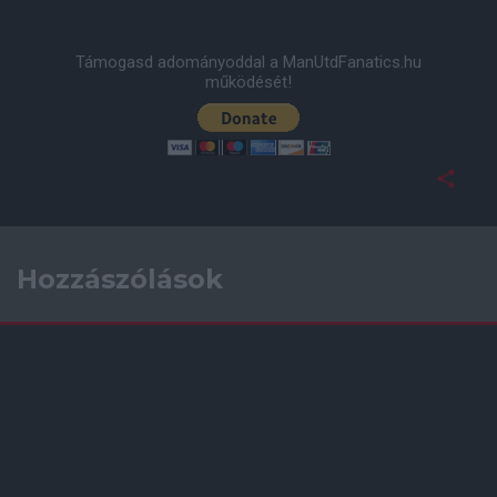
Támogasd adományoddal a ManUtdFanatics.hu
működését!
Hozzászólások