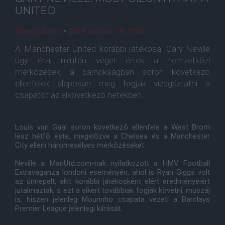
UNITED
Szilágyi Gábor
•
2014. október. 16. 07:21
A Manchester United korábbi játékosa, Gary Neville
úgy érzi, miután véget értek a nemzetközi
mérkõzések, a bajnokságban soron következõ
ellenfelek alaposan meg fogják vizsgáztatni a
csapatot az elkövetkezõ hetekben.
Louis van Gaal soron következõ ellenfele a West Brom
lesz hétfõ este, megelõzve a Chelsea és a Manchester
City elleni háromesélyes mérkõzéseket.
Neville a ManUtd.com-nak nyilatkozott a HMV Football
Extravaganza londoni eseményén, ahol is Ryan Giggs volt
az ünnepelt, akit korábbi játékosként elért eredményeiért
jutalmaztak, s ezt a sikert továbbiak fogják követni, muszáj
is, hiszen jelenleg Mourinho csapata vezeti a Barclays
Premier League jelenlegi kiírását.