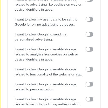
related to advertising like cookies on web or
Leeds United
vs
Manchester United
2026-08-12 20:30
device identifiers in apps.
AC Milan
vs
Manchester United
2026-08-15 18:00
I want to allow my user data to be sent to
Google for online advertising purposes.
ELŐZŐ MÉRKŐZÉSEK
I want to allow Google to send me
personalized advertising.
Támogatás
I want to allow Google to enable storage
related to analytics like cookies on web or
device identifiers in apps.
Támogasd adományoddal
a ManUtdFanatics.hu működését!
I want to allow Google to enable storage
related to functionality of the website or app.
I want to allow Google to enable storage
related to personalization.
I want to allow Google to enable storage
Kapcsolódó hírek
related to security, including authentication