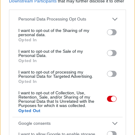
Downstream Participants
that may further disclose it to other
third parties.
Please note that this website/app uses one or more Google
Personal Data Processing Opt Outs
services and may gather and store information including but
not limited to your visit or usage behaviour. You may click to
I want to opt-out of the Sharing of my
personal data.
grant or deny consent to Google and its third-party tags to
Opted In
use your data for below specified purposes in below Google
consent section.
I want to opt-out of the Sale of my
Meccs Center
Personal Data.
Opted In
I want to opt-out of processing my
Personal Data for Targeted Advertising.
Paris Saint-Germain
vs
Opted In
Manchester United
I want to opt-out of Collection, Use,
Retention, Sale, and/or Sharing of my
Felkészülési szezon 4. mérkőzés
Personal Data that Is Unrelated with the
Purposes for which it was collected.
Nya Ullevi, Göteborg
Opted Out
2026-08-08 17:00
Google consents
0 nap 5 óra 18 perc 11 másodperc
I want to allow Google to enable storage