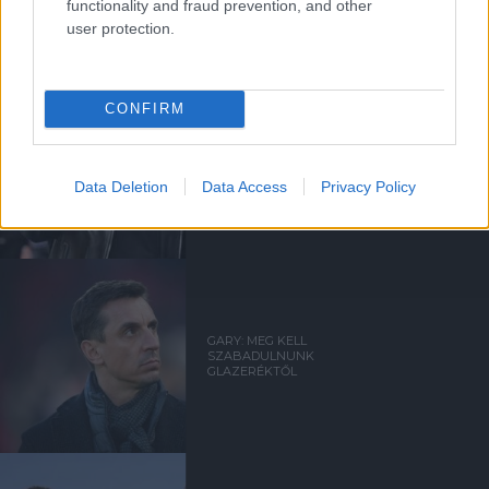
functionality and fraud prevention, and other
user protection.
GARY NEVILLE
CONFIRM
NEVILLE: EZEKEN A
POSZTOKON ERŐSÍTÉS KELL
Data Deletion
Data Access
Privacy Policy
GARY: MEG KELL
SZABADULNUNK
GLAZERÉKTŐL