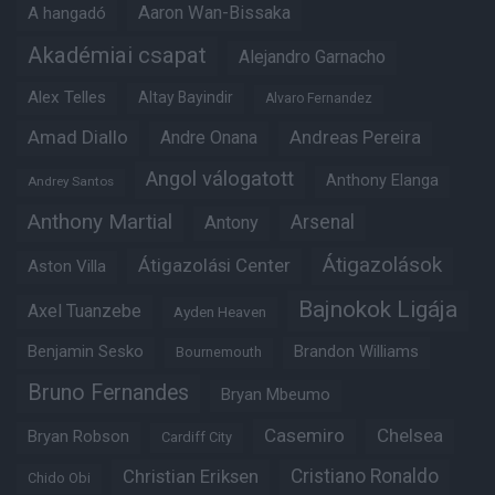
Aaron Wan-Bissaka
A hangadó
Akadémiai csapat
Alejandro Garnacho
Alex Telles
Altay Bayindir
Alvaro Fernandez
Amad Diallo
Andre Onana
Andreas Pereira
Angol válogatott
Anthony Elanga
Andrey Santos
Anthony Martial
Arsenal
Antony
Átigazolások
Átigazolási Center
Aston Villa
Bajnokok Ligája
Axel Tuanzebe
Ayden Heaven
Benjamin Sesko
Brandon Williams
Bournemouth
Bruno Fernandes
Bryan Mbeumo
Casemiro
Chelsea
Bryan Robson
Cardiff City
Christian Eriksen
Cristiano Ronaldo
Chido Obi