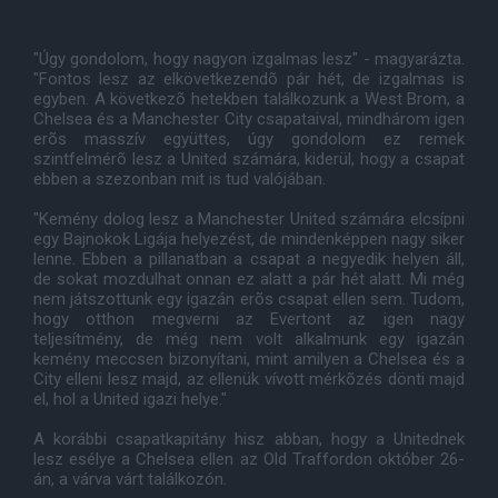
"Úgy gondolom, hogy nagyon izgalmas lesz" - magyarázta.
"Fontos lesz az elkövetkezendõ pár hét, de izgalmas is
egyben. A következõ hetekben találkozunk a West Brom, a
Chelsea és a Manchester City csapataival, mindhárom igen
erõs masszív együttes, úgy gondolom ez remek
szintfelmérõ lesz a United számára, kiderül, hogy a csapat
ebben a szezonban mit is tud valójában.
"Kemény dolog lesz a Manchester United számára elcsípni
egy Bajnokok Ligája helyezést, de mindenképpen nagy siker
lenne. Ebben a pillanatban a csapat a negyedik helyen áll,
de sokat mozdulhat onnan ez alatt a pár hét alatt. Mi még
nem játszottunk egy igazán erõs csapat ellen sem. Tudom,
hogy otthon megverni az Evertont az igen nagy
teljesítmény, de még nem volt alkalmunk egy igazán
kemény meccsen bizonyítani, mint amilyen a Chelsea és a
City elleni lesz majd, az ellenük vívott mérkõzés dönti majd
el, hol a United igazi helye."
A korábbi csapatkapitány hisz abban, hogy a Unitednek
lesz esélye a Chelsea ellen az Old Traffordon október 26-
án, a várva várt találkozón.