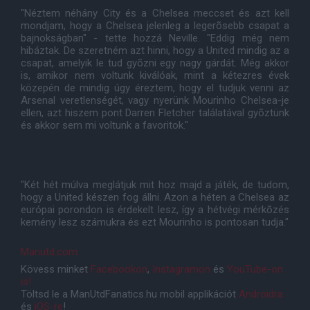
"Néztem néhány City és a Chelsea meccset és azt kell
mondjam, hogy a Chelsea jelenleg a legerõsebb csapat a
bajnokságban" - tette hozzá Neville. "Eddig még nem
hibáztak. De szeretném azt hinni, hogy a United mindig az a
csapat, amelyik le tud gyõzni egy nagy gárdát. Még akkor
is, amikor nem voltunk kiválóak, mint a kétezres évek
közepén de mindig úgy éreztem, hogy el tudjuk venni az
Arsenal veretlenségét, vagy nyerünk Mourinho Chelsea-je
ellen, azt hiszem pont Darren Fletcher találatával gyõztünk
és akkor sem mi voltunk a favoritok."
"Két hét múlva meglátjuk mit hoz majd a játék, de tudom,
hogy a United készen fog állni. Azon a héten a Chelsea az
európai porondon is érdekelt lesz, így a hétvégi mérkõzés
kemény lesz számukra és ezt Mourinho is pontosan tudja."
Manutd.com
Kövess minket
Facebookon
,
Instagramon
és
YouTube-on
is!
Töltsd le a ManUtdFanatics.hu mobil applikációt
Androidra
és
iOS-re
!