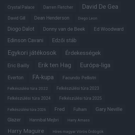
David De Gea
Crystal Palace
Darren Fletcher
Dean Henderson
David Gill
Diego Leon
Diogo Dalot
Donny van de Beek
Ed Woodward
Edinson Cavani
Edzői stáb
Egykori játékosok
Érdekességek
Erik ten Hag
Európa-liga
Eric Bailly
FA-kupa
Everton
Facundo Pellistri
Felkészülési túra 2022
Felkészülési túra 2023
Felkészülési túra 2024
Felkészülési túra 2025
Fred
Gary Neville
Fulham
Felkészülési túra 2026
Glazer
Hannibal Mejbri
Harry Amass
Harry Maguire
Híres magyar Vörös Ördögök