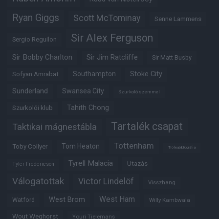
Ryan Giggs
Scott McTominay
Senne Lammens
Sir Alex Ferguson
Sergio Reguilon
Sir Bobby Charlton
Sir Jim Ratcliffe
Sir Matt Busby
Southampton
Stoke City
Sofyan Amrabat
Sunderland
Swansea City
Szurkoló szemmel
Tahith Chong
Szurkolói klub
Tartalék csapat
Taktikai mágnestábla
Tottenham
Tom Heaton
Toby Collyer
Trófeabibliográfia
Tyrell Malacia
Utazás
Tyler Fredericson
Válogatottak
Victor Lindelöf
Visszhang
West Ham
West Brom
Watford
Willy Kambwala
Wout Weghorst
Youri Tielemans