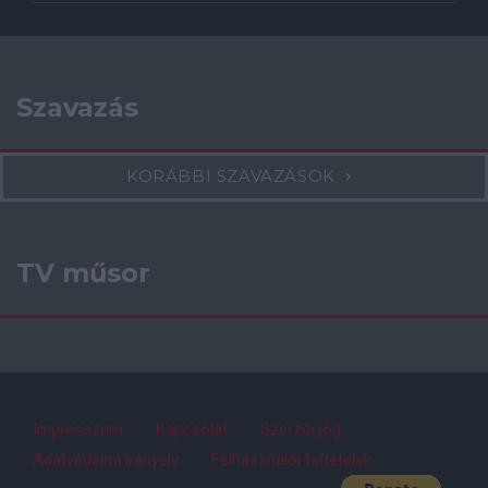
Szavazás
KORÁBBI SZAVAZÁSOK
TV műsor
Impresszum
Kapcsolat
Szerzői jog
Adatvédelmi irányelv
Felhasználói feltételek