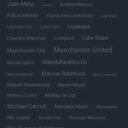
Juan Mata
Kobbie Mainoo
Karl Darlow
Kölcsönlesen
Közös meccsnézések
Lee Grant
Ligakupa
Leny Yoro
Leicester City
Luke Shaw
Lisandro Martinez
Liverpool
Manchester United
Manchester City
Manutdfanatics.hu
Manuel Ugarte
Marcus Rashford
Marcel Sabitzer
Martin Dubravka
Mason Greenwood
Mason Mount
Matheus Cunha
Matthijs de Ligt
Michael Carrick
Nemanja Matic
Newcastle
Női csapat
Noussair Mazraoui
Norwich City