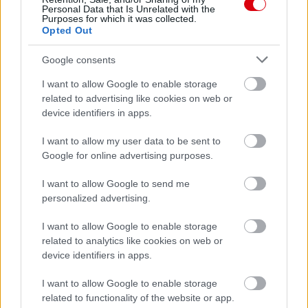
Personal Data that Is Unrelated with the
Purposes for which it was collected.
Opted Out
Támogasd adományoddal
a ManUtdFanatics.hu működését!
Google consents
I want to allow Google to enable storage
related to advertising like cookies on web or
device identifiers in apps.
I want to allow my user data to be sent to
Kapcsolódó hírek
Google for online advertising purposes.
I want to allow Google to send me
PREMIER LEAGUE
personalized advertising.
I want to allow Google to enable storage
related to analytics like cookies on web or
device identifiers in apps.
HIVATALOS: A UNITED
2026/27-ES SZEZONBELI
I want to allow Google to enable storage
SORSOLÁSA
related to functionality of the website or app.