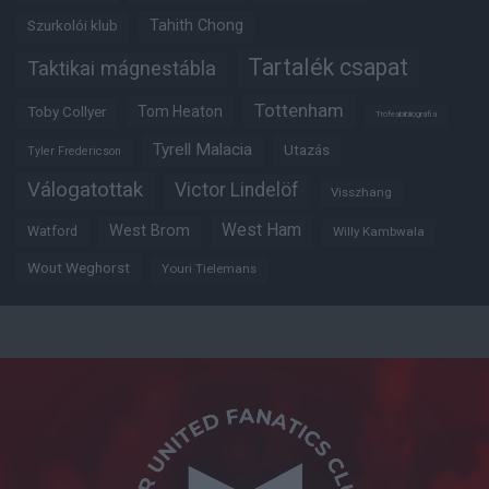
Tahith Chong
Szurkolói klub
Tartalék csapat
Taktikai mágnestábla
Tottenham
Tom Heaton
Toby Collyer
Trófeabibliográfia
Tyrell Malacia
Utazás
Tyler Fredericson
Válogatottak
Victor Lindelöf
Visszhang
West Ham
West Brom
Watford
Willy Kambwala
Wout Weghorst
Youri Tielemans