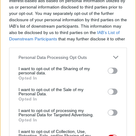
interest-based ads based on personal information utilized by
us or personal information disclosed to third parties prior to
your opt-out. You may separately opt-out of the further
Paris Saint-Germain
vs
disclosure of your personal information by third parties on the
IAB’s list of downstream participants. This information may
Manchester United
also be disclosed by us to third parties on the
IAB’s List of
Downstream Participants
that may further disclose it to other
Felkészülési szezon 4. mérkőzés
third parties.
Nya Ullevi, Göteborg
2026-08-08 17:00
Please note that this website/app uses one or more Google
Personal Data Processing Opt Outs
services and may gather and store information including but
0 nap 16 óra 34 perc 5 másodperc
not limited to your visit or usage behaviour. You may click to
I want to opt-out of the Sharing of my
personal data.
grant or deny consent to Google and its third-party tags to
Opted In
use your data for below specified purposes in below Google
Leeds United
vs
Manchester United
2026-08-12 20:30
consent section.
I want to opt-out of the Sale of my
Personal Data.
AC Milan
vs
Manchester United
2026-08-15 18:00
Opted In
ELŐZŐ MÉRKŐZÉSEK
I want to opt-out of processing my
Personal Data for Targeted Advertising.
Opted In
Támogatás
I want to opt-out of Collection, Use,
Retention, Sale, and/or Sharing of my