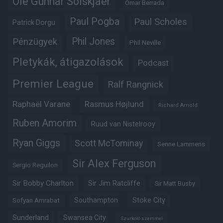
Ole Gunnar Solskjaer
Omar Berrada
Paul Pogba
Paul Scholes
Patrick Dorgu
Phil Jones
Pénzügyek
Phil Neville
Pletykák, átigazolások
Podcast
Premier League
Ralf Rangnick
Raphaël Varane
Rasmus Højlund
Richard Arnold
Ruben Amorim
Ruud van Nistelrooy
Ryan Giggs
Scott McTominay
Senne Lammens
Sir Alex Ferguson
Sergio Reguilon
Sir Bobby Charlton
Sir Jim Ratcliffe
Sir Matt Busby
Southampton
Stoke City
Sofyan Amrabat
Sunderland
Swansea City
Szurkoló szemmel