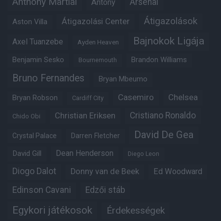
Anthony Martial
Arsenal
Antony
Átigazolások
Átigazolási Center
Aston Villa
Bajnokok Ligája
Axel Tuanzebe
Ayden Heaven
Benjamin Sesko
Brandon Williams
Bournemouth
Bruno Fernandes
Bryan Mbeumo
Casemiro
Chelsea
Bryan Robson
Cardiff City
Christian Eriksen
Cristiano Ronaldo
Chido Obi
David De Gea
Crystal Palace
Darren Fletcher
Dean Henderson
David Gill
Diego Leon
Diogo Dalot
Donny van de Beek
Ed Woodward
Edinson Cavani
Edzői stáb
Egykori játékosok
Érdekességek