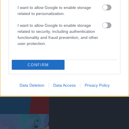
I want to allow Google to enable storage
related to personalization.
I want to allow Google to enable storage
related to security, including authentication
KIK MARADNAK ÉS
functionality and fraud prevention, and other
TÁVOZNAK A UNITEDTŐL?
user protection.
CONFIRM
Data Deletion
Data Access
Privacy Policy
BRIGHTON & HOVE ALBION
0-3 MANCHESTER UNITED