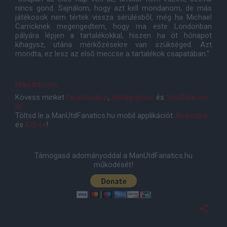
nincs gond. Sajnálom, hogy azt kell mondanom, de más
játékosok nem tértek vissza sérülésbõl, még ha Michael
Carricknek megengedtem, hogy ma este Londonban
pályára lépjen a tartalékokkal, hiszen ha öt hónapot
kihagysz, utána mérkõzésekre van szükséged. Azt
mondta, ez lesz az elsõ meccse a tartalékok csapatában."
ManUtd.com
Kövess minket
Facebookon
,
Instagramon
és
YouTube-on
is!
Töltsd le a ManUtdFanatics.hu mobil applikációt
Androidra
és
iOS-re
!
Támogasd adományoddal a ManUtdFanatics.hu
működését!