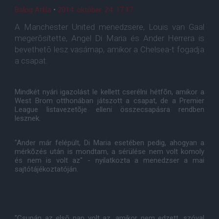
Balog Attila
•
2014. október. 24. 17:17
A Manchester United menedzsere, Louis van Gaal
megerõsítette, Angel Di Maria és Ander Herrera is
bevethetõ lesz vasárnap, amikor a Chelsea-t fogadja
a csapat.
Mindkét nyári igazolást le kellett cserélni hétfõn, amikor a
West Brom otthonában játszott a csapat, de a Premier
League listavezetõje elleni összecsapásra rendben
lesznek.
"Ander már felépült, Di Maria esetében pedig, ahogyan a
mérkõzés után is mondtam, a sérülése nem volt komoly
és nem is volt az" - nyilatkozta a menedzser a mai
sajtótájékoztatóján.
"Csupán az elsõ nap volt az, amikor nem edzett, szóval