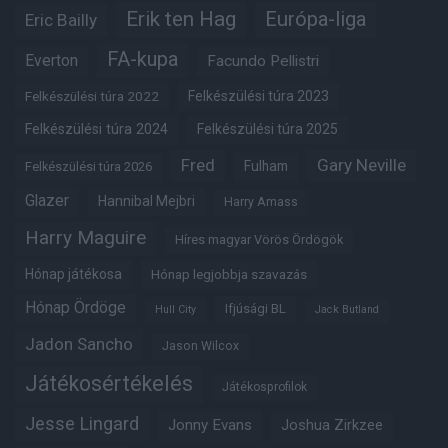
Erik ten Hag
Európa-liga
Eric Bailly
FA-kupa
Everton
Facundo Pellistri
Felkészülési túra 2022
Felkészülési túra 2023
Felkészülési túra 2024
Felkészülési túra 2025
Fred
Gary Neville
Fulham
Felkészülési túra 2026
Glazer
Hannibal Mejbri
Harry Amass
Harry Maguire
Híres magyar Vörös Ördögök
Hónap játékosa
Hónap legjobbja szavazás
Hónap Ördöge
Ifjúsági BL
Hull City
Jack Butland
Jadon Sancho
Jason Wilcox
Játékosértékelés
Játékosprofilok
Jesse Lingard
Jonny Evans
Joshua Zirkzee