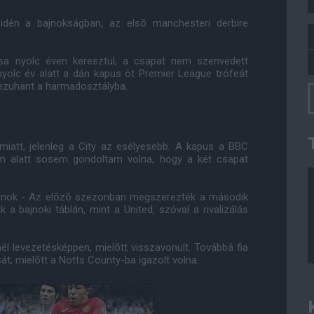
 idén a bajnokságban, az elsõ manchesteri derbire
sa nyolc éven keresztül, a csapat nem szenvedett
yolc év alatt a dán kapus öt Premier League trófeát
 lezuhant a harmadosztályba.
miatt, jelenleg a City az esélyesebb. A kapus a BBC
veim alatt sosem gondoltam volna, hogy a két csapat
ajnok - Az elõzõ szezonban megszerezték a második
 a bajnoki táblán, mint a United, szóval a rivalizálás
él levezetésképpen, mielõtt visszavonult. Továbbá fia
át, mielõtt a Notts County-ba igazolt volna.