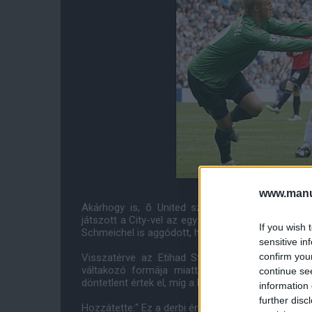
www.manut
Akárhogy is, õ United szurkoló marad és beval
játszott a City-vel az egy "nagyon furcsa" élmény
If you wish 
Schmeichel is aggódott, hogy mi lesz a klubbal, m
sensitive in
confirm you
Visszatérve az Etihad Stadionban esedékes vasá
váltakozó formája miatt, erre nem is lehetne j
continue se
döntetlent értek el, míg a Leicester és a Swansea
information 
further disc
Hozzátette:" Ez a derbi érdekes lesz a Manchester