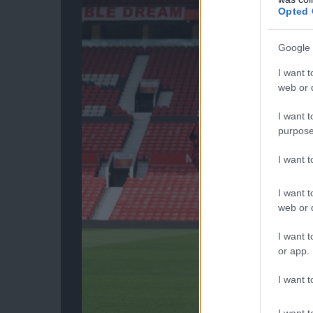
Opted 
Google 
I want t
web or d
I want t
purpose
I want 
I want t
web or d
I want t
or app.
I want t
I want t