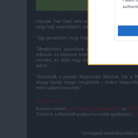
authenti
Hacsak Van Gaal nem erõsíti meg a csapat védel
négy hely valamelyikét, ami Bajnokok Ligája kvalif
"Úgy gondolom, hogy Van Gaal ezen dolgozik" - ny
"Megbízható igazolásai voltak a nyáron - Lelke
lelkesek és képesek lettek újra hinni - azonban 
csinálni, az elsõ négy hely egyike a miénk lehe
elérni."
"Közeledik a januári átigazolási idõszak, bár a 
ahogy tavaly mégis megtették - (mikor leigazol
tenni valami hasonlót."
Skysports.com
Kövess minket
Facebookon
,
Instagramon
és
YouT
Töltsd le a ManUtdFanatics.hu mobil applikációt
An
Támogasd adományoddal a 