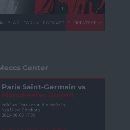
IA
BLOG
FÓRUM
PODCAST
PL TIPPVERSENY
Meccs Center
Paris Saint-Germain
vs
Manchester United
Felkészülési szezon 4. mérkőzés
Nya Ullevi, Göteborg
2026-08-08 17:00
0 nap 6 óra 10 perc 40 másodperc