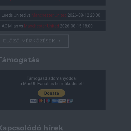
Leeds United
vs
Manchester United
2026-08-12 20:30
AC Milan
vs
Manchester United
2026-08-15 18:00
ELŐZŐ MÉRKŐZÉSEK
Támogatás
Támogasd adományoddal
a ManUtdFanatics.hu működését!
Kapcsolódó hírek