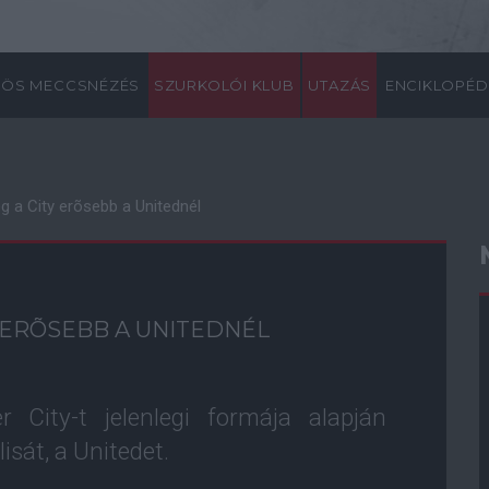
ÖS MECCSNÉZÉS
SZURKOLÓI KLUB
UTAZÁS
ENCIKLOPÉD
g a City erõsebb a Unitednél
Y ERÕSEBB A UNITEDNÉL
 City-t jelenlegi formája alapján
isát, a Unitedet.