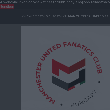
A weboldalunkon cookie-kat használunk, hogy a legjobb felhasználó
Rendben
MAGYARORSZÁG ELSŐSZÁMÚ
MANCHESTER UNITED
SZU