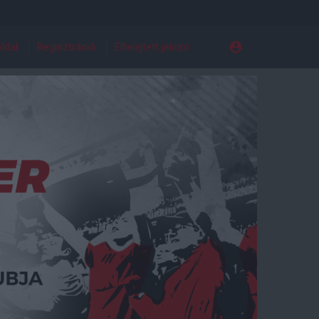
ldal
Regisztráció
Elfelejtett jelszó