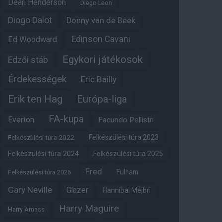
Dean Henderson
Diego Leon
Diogo Dalot
Donny van de Beek
Edinson Cavani
Ed Woodward
Egykori játékosok
Edzői stáb
Érdekességek
Eric Bailly
Erik ten Hag
Európa-liga
FA-kupa
Everton
Facundo Pellistri
Felkészülési túra 2022
Felkészülési túra 2023
Felkészülési túra 2024
Felkészülési túra 2025
Fred
Fulham
Felkészülési túra 2026
Gary Neville
Glazer
Hannibal Mejbri
Harry Maguire
Harry Amass