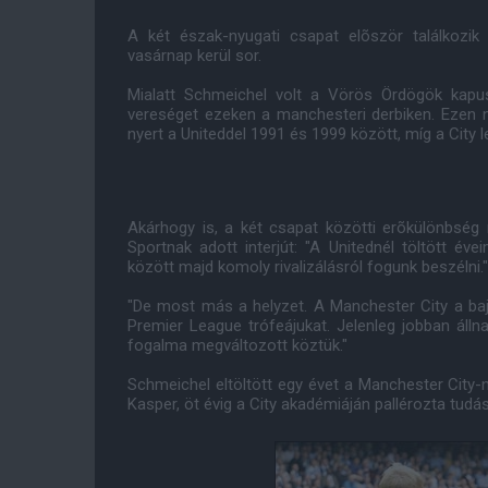
A két észak-nyugati csapat elõször találkozik
vasárnap kerül sor.
Mialatt Schmeichel volt a Vörös Ördögök kapu
vereséget ezeken a manchesteri derbiken. Ezen n
nyert a Uniteddel 1991 és 1999 között, míg a City
Akárhogy is, a két csapat közötti erõkülönbség 
Sportnak adott interjút: "A Unitednél töltött é
között majd komoly rivalizálásról fogunk beszélni."
"De most más a helyzet. A Manchester City a b
Premier League trófeájukat. Jelenleg jobban állnak
fogalma megváltozott köztük."
Schmeichel eltöltött egy évet a Manchester City-n
Kasper, öt évig a City akadémiáján pallérozta tudás