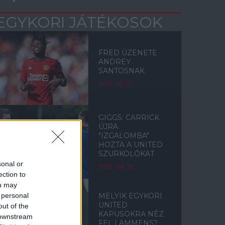
EGYKORI JÁTÉKOSOK
FRED ÜZENETE
ANDREY
SANTOSNAK
2026. júl. 17.
GIGGS: CARRICK
ÚJRA
"IZGALOMBA"
HOZTA A UNITED
SZURKOLÓKAT
sonal or
2026. ápr. 20.
ection to
ou may
 personal
MELYIK EGYKORI
UNITED
out of the
KAPUSOKRA NÉZ
 downstream
FEL LAMMENS?