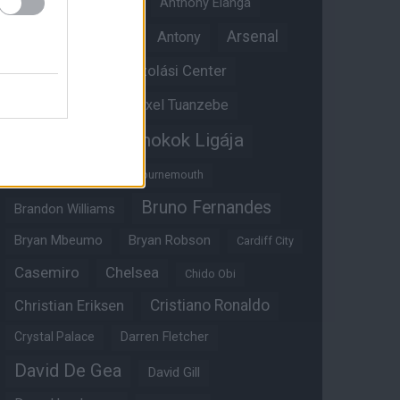
Angol válogatott
Anthony Elanga
Anthony Martial
Arsenal
Antony
Átigazolási Center
Aston Villa
Átigazolások
Axel Tuanzebe
Bajnokok Ligája
Ayden Heaven
Benjamin Sesko
Bournemouth
Bruno Fernandes
Brandon Williams
Bryan Mbeumo
Bryan Robson
Cardiff City
Casemiro
Chelsea
Chido Obi
Christian Eriksen
Cristiano Ronaldo
Crystal Palace
Darren Fletcher
David De Gea
David Gill