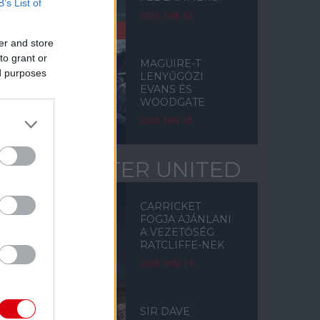
B’s List of
2026. febr. 23.
er and store
to grant or
MAGUIRE-T
ed purposes
LENYŰGÖZI
EVANS ÉS
WOODGATE
2026. febr. 05.
MANCHESTER UNITED
CARRICKET
FOGJA AJÁNLANI
A VEZETŐSÉG
RATCLIFFE-NEK
2026. máj. 13.
SIR DAVE