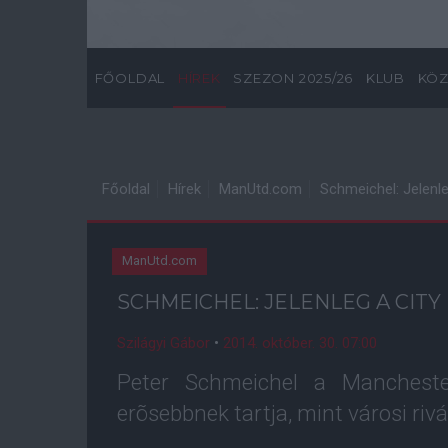
FŐOLDAL
HÍREK
SZEZON 2025/26
KLUB
KÖZ
Főoldal
Hírek
ManUtd.com
Schmeichel: Jelenle
ManUtd.com
SCHMEICHEL: JELENLEG A CIT
Szilágyi Gábor
•
2014. október. 30. 07:00
Peter Schmeichel a Manchester
erõsebbnek tartja, mint városi rivál