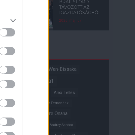
BRAILSFORD
TÁVOZOTT AZ
IGAZGATÓSÁGBÓL
2026. máj. 07.
Címkék
Aaron Wan-Bissaka
A hangadó
Akadémiai csapat
Alejandro Garnacho
Alex Telles
Altay Bayindir
Alvaro Fernandez
Amad Diallo
Andre Onana
Andreas Pereira
Andrey Santos