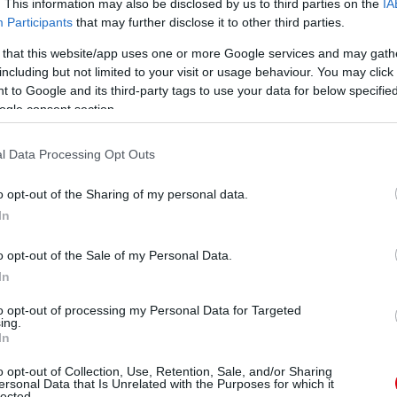
. This information may also be disclosed by us to third parties on the
IA
Participants
that may further disclose it to other third parties.
Gaal stabilitást tud hozni a játékba, David Moyes
fordon. Ugyanakkor, a holland szakember csupán három
 that this website/app uses one or more Google services and may gath
yolcadik a tabellán - miután már a szezon negyedén
including but not limited to your visit or usage behaviour. You may click 
 to Google and its third-party tags to use your data for below specifi
kénytelen vagy azt mondani, hogy a Manchester City az
ogle consent section.
t, de idén jelenleg a Chelsea vezeti a bajnokságot.
l Data Processing Opt Outs
unk sincs arról, hogyan boldogul a City, az viszont
iegyensúlyozott."
o opt-out of the Sharing of my personal data.
In
t nagyon egységtelennek tûnik - Sok gólt szerzünk,
lda erre a Leicester City elleni mérkõzés; Vezettünk 1-
ül kikapunk 5-3-ra - ez egyszerûen hallatlan."
o opt-out of the Sale of my Personal Data.
In
gy ahhoz, amit elakarnak érni. Nem tudjuk megjósolni
to opt-out of processing my Personal Data for Targeted
ing.
reményt hozott az Old Traffordra, Schmeichel mégis
In
lt kaptak a szezonban, az Everton az egyetlen másik
l büszkélkedhet.
o opt-out of Collection, Use, Retention, Sale, and/or Sharing
ersonal Data that Is Unrelated with the Purposes for which it
lected.