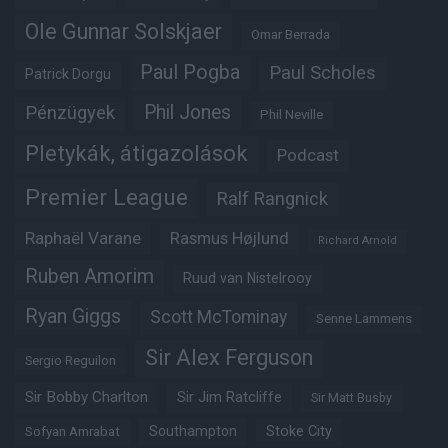
Ole Gunnar Solskjaer
Omar Berrada
Paul Pogba
Paul Scholes
Patrick Dorgu
Phil Jones
Pénzügyek
Phil Neville
Pletykák, átigazolások
Podcast
Premier League
Ralf Rangnick
Raphaël Varane
Rasmus Højlund
Richard Arnold
Ruben Amorim
Ruud van Nistelrooy
Ryan Giggs
Scott McTominay
Senne Lammens
Sir Alex Ferguson
Sergio Reguilon
Sir Bobby Charlton
Sir Jim Ratcliffe
Sir Matt Busby
Southampton
Stoke City
Sofyan Amrabat