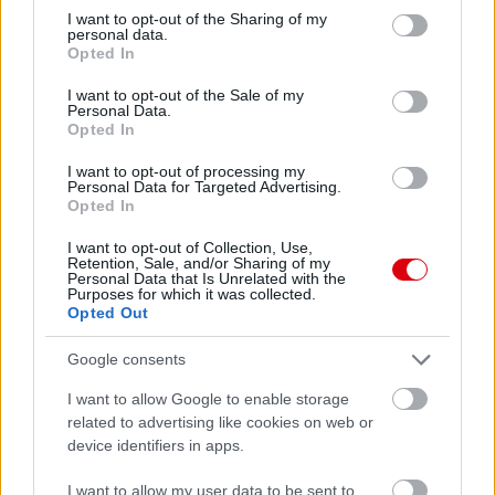
Meccs Center
not limited to your visit or usage behaviour. You may click to
I want to opt-out of the Sharing of my
personal data.
grant or deny consent to Google and its third-party tags to
Opted In
use your data for below specified purposes in below Google
consent section.
I want to opt-out of the Sale of my
Paris Saint-Germain
vs
Personal Data.
Opted In
Manchester United
I want to opt-out of processing my
Felkészülési szezon 4. mérkőzés
Personal Data for Targeted Advertising.
Nya Ullevi, Göteborg
Opted In
2026-08-08 17:00
I want to opt-out of Collection, Use,
Retention, Sale, and/or Sharing of my
0 nap 7 óra 11 perc 8 másodperc
Personal Data that Is Unrelated with the
Purposes for which it was collected.
Opted Out
Leeds United
vs
Manchester United
2026-08-12 20:30
Google consents
AC Milan
vs
Manchester United
2026-08-15 18:00
I want to allow Google to enable storage
related to advertising like cookies on web or
ELŐZŐ MÉRKŐZÉSEK
device identifiers in apps.
I want to allow my user data to be sent to