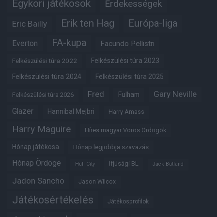
Egykori játékosok
Érdekességek
Erik ten Hag
Európa-liga
Eric Bailly
FA-kupa
Everton
Facundo Pellistri
Felkészülési túra 2022
Felkészülési túra 2023
Felkészülési túra 2024
Felkészülési túra 2025
Fred
Gary Neville
Fulham
Felkészülési túra 2026
Glazer
Hannibal Mejbri
Harry Amass
Harry Maguire
Híres magyar Vörös Ördögök
Hónap játékosa
Hónap legjobbja szavazás
Hónap Ördöge
Ifjúsági BL
Hull City
Jack Butland
Jadon Sancho
Jason Wilcox
Játékosértékelés
Játékosprofilok