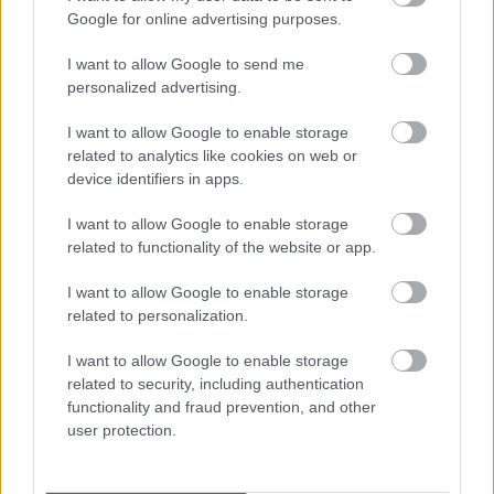
Támogatás
Google for online advertising purposes.
I want to allow Google to send me
personalized advertising.
Támogasd adományoddal
a ManUtdFanatics.hu működését!
I want to allow Google to enable storage
related to analytics like cookies on web or
device identifiers in apps.
I want to allow Google to enable storage
related to functionality of the website or app.
Kapcsolódó hírek
I want to allow Google to enable storage
related to personalization.
VÁLOGATOTTAK
I want to allow Google to enable storage
related to security, including authentication
functionality and fraud prevention, and other
user protection.
VÖRÖS ÖRDÖGÖK A
VÁLOGATOTTBAN