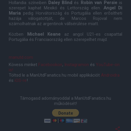
Hollandia színeiben
Daley Blind
és
Robin van Persie
is
szerepet kaphat Mexikó és Lettország ellen.
Angel Di
Maria
pedig Horvátország és Portugália ellen erõsítheti
hazája válogatottját, de Marcos Rojoval nem
számolhatnak az argentinok vállsérülése miatt.
Közben
Michael Keane
az angol U21-es csapattal
Portugália és Franciaország ellen szerepelhet majd.
manutd.com
Kövess minket
Facebookon
,
Instagramon
és
YouTube-on
is!
Töltsd le a ManUtdFanatics.hu mobil applikációt
Androidra
és
iOS-re
!
Támogasd adományoddal a ManUtdFanatics.hu
működését!