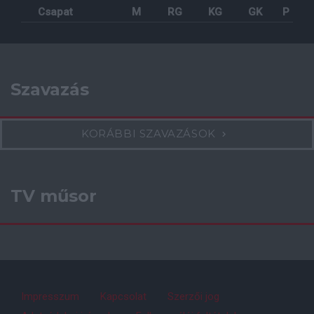
Csapat
M
RG
KG
GK
P
Szavazás
KORÁBBI SZAVAZÁSOK
TV műsor
Impresszum
Kapcsolat
Szerzői jog