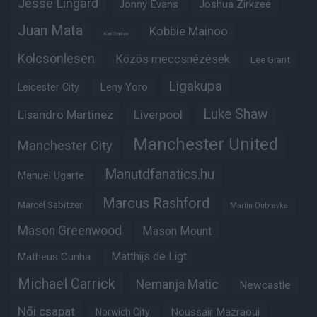
Jesse Lingard
Jonny Evans
Joshua Zirkzee
Juan Mata
Kobbie Mainoo
Karl Darlow
Kölcsönlesen
Közös meccsnézések
Lee Grant
Ligakupa
Leny Yoro
Leicester City
Luke Shaw
Lisandro Martinez
Liverpool
Manchester United
Manchester City
Manutdfanatics.hu
Manuel Ugarte
Marcus Rashford
Marcel Sabitzer
Martin Dubravka
Mason Greenwood
Mason Mount
Matheus Cunha
Matthijs de Ligt
Michael Carrick
Nemanja Matic
Newcastle
Női csapat
Noussair Mazraoui
Norwich City