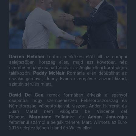
Darren Fletcher
fontos mérkõzés elõtt áll az európai
selejtezõben Írország ellen, majd ezt követõen néz
szembe néhány csapattársával az Anglia elleni barátságos
találkozón.
Paddy McNair
Románia ellen debütálhat az
északír gárdával, Jonny Evans szereplése viszont kizárt,
szintén sérülés miatt.
David De Gea
remek formában érkezik a spanyol
csapatba, hogy szembenézzen Fehéroroszország és
Németország válogatottjaival, viszont Ander Herrerát és
Juan Matát nem válogatta be Vincente del
Bosque.
Marouane Fellaini
re és
Adnan Januzaj
ra
feltétlenül számol a belgák trénere, Marc Wilmots az Euro
2016 selejtezõjében Izland és Wales ellen.