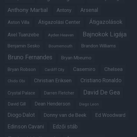
Anthony Martial
Arsenal
Antony
Átigazolások
Átigazolási Center
Aston Villa
Bajnokok Ligája
Axel Tuanzebe
Ayden Heaven
Benjamin Sesko
Brandon Williams
Bournemouth
Bruno Fernandes
Bryan Mbeumo
Casemiro
Chelsea
Bryan Robson
Cardiff City
Christian Eriksen
Cristiano Ronaldo
Chido Obi
David De Gea
Crystal Palace
Darren Fletcher
Dean Henderson
David Gill
Diego Leon
Diogo Dalot
Donny van de Beek
Ed Woodward
Edinson Cavani
Edzői stáb