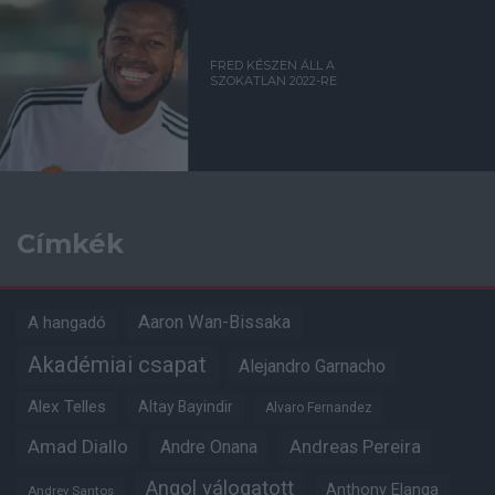
FRED KÉSZEN ÁLL A
SZOKATLAN 2022-RE
Címkék
Aaron Wan-Bissaka
A hangadó
Akadémiai csapat
Alejandro Garnacho
Alex Telles
Altay Bayindir
Alvaro Fernandez
Amad Diallo
Andre Onana
Andreas Pereira
Angol válogatott
Anthony Elanga
Andrey Santos