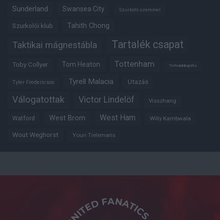
Sunderland
Swansea City
Szurkoló szemmel
Tahith Chong
Szurkolói klub
Tartalék csapat
Taktikai mágnestábla
Tottenham
Tom Heaton
Toby Collyer
Trófeabibliográfia
Tyrell Malacia
Utazás
Tyler Fredericson
Válogatottak
Victor Lindelöf
Visszhang
West Ham
West Brom
Watford
Willy Kambwala
Wout Weghorst
Youri Tielemans