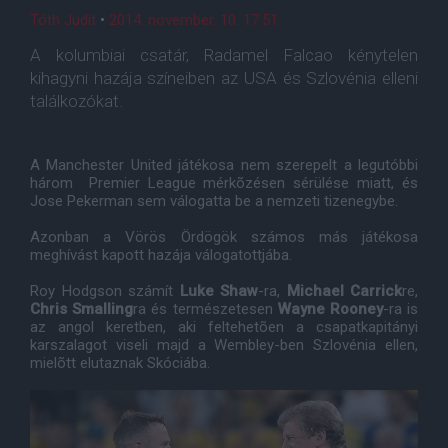
Tóth Judit
•
2014. november. 10. 17:51
A kolumbiai csatár, Radamel Falcao kénytelen
kihagyni hazája színeiben az USA és Szlovénia elleni
találkozókat.
A Manchester United játékosa nem szerepelt a legutóbbi
három Premier League mérkõzésen sérülése miatt, és
Jose Pekerman sem válogatta be a nemzeti tizenegybe.
Azonban a Vörös Ördögök számos más játékosa
meghívást kapott hazája válogatottjába.
Roy Hodgson számít
Luke Shaw
-ra,
Michael Carrick
re,
Chris Smalling
ra és természetesen
Wayne Rooney
-ra is
az angol keretben, aki feltehetõen a csapatkapitányi
karszalagot viseli majd a Wembley-ben Szlovénia ellen,
mielõtt elutaznak Skóciába.