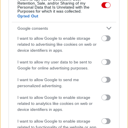
Támogatás
Retention, Sale, and/or Sharing of my
Personal Data that Is Unrelated with the
Purposes for which it was collected.
Opted Out
Támogasd adományoddal
a ManUtdFanatics.hu működését!
Google consents
I want to allow Google to enable storage
related to advertising like cookies on web or
device identifiers in apps.
I want to allow my user data to be sent to
Google for online advertising purposes.
Kapcsolódó hírek
I want to allow Google to send me
personalized advertising.
KÖLCSÖNLESEN
I want to allow Google to enable storage
related to analytics like cookies on web or
device identifiers in apps.
KÖLCSÖNJÁTÉKOS SZEMLE:
SAVAGE FONTOS
I want to allow Google to enable storage
GYŐZELEMHEZ SEGÍTETTE A
related to functionality of the website or app.
FOREST -ET