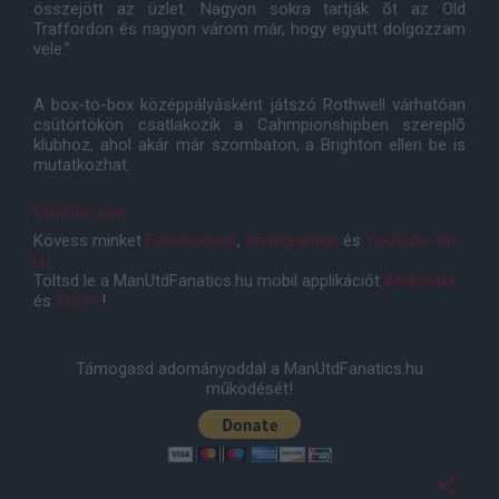
összejött az üzlet. Nagyon sokra tartják õt az Old
Traffordon és nagyon várom már, hogy együtt dolgozzam
vele."
A box-to-box középpályásként játszó Rothwell várhatóan
csütörtökön csatlakozik a Cahmpionshipben szereplõ
klubhoz, ahol akár már szombaton, a Brighton ellen be is
mutatkozhat.
ManUtd.com
Kövess minket
Facebookon
,
Instagramon
és
YouTube-on
is!
Töltsd le a ManUtdFanatics.hu mobil applikációt
Androidra
és
iOS-re
!
Támogasd adományoddal a ManUtdFanatics.hu
működését!