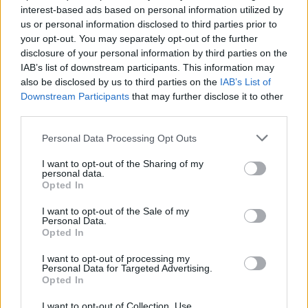
Meccs Center
interest-based ads based on personal information utilized by
us or personal information disclosed to third parties prior to
your opt-out. You may separately opt-out of the further
disclosure of your personal information by third parties on the
Paris Saint-Germain
vs
IAB’s list of downstream participants. This information may
Manchester United
also be disclosed by us to third parties on the
IAB’s List of
Downstream Participants
that may further disclose it to other
Felkészülési szezon 4. mérkőzés
third parties.
Nya Ullevi, Göteborg
Please note that this website/app uses one or more Google
2026-08-08 17:00
Personal Data Processing Opt Outs
services and may gather and store information including but
not limited to your visit or usage behaviour. You may click to
I want to opt-out of the Sharing of my
1 nap 18 óra 30 perc 39 másodperc
personal data.
grant or deny consent to Google and its third-party tags to
Opted In
use your data for below specified purposes in below Google
Leeds United
consent section.
vs
Manchester United
2026-08-12 20:30
I want to opt-out of the Sale of my
Personal Data.
AC Milan
Opted In
vs
Manchester United
2026-08-15 18:00
I want to opt-out of processing my
ELŐZŐ MÉRKŐZÉSEK
Personal Data for Targeted Advertising.
Opted In
I want to opt-out of Collection, Use,