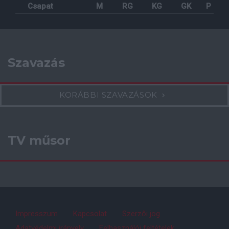
Csapat
M
RG
KG
GK
P
Szavazás
KORÁBBI SZAVAZÁSOK
TV műsor
Impresszum
Kapcsolat
Szerzői jog
Adatvédelmi irányelv
Felhasználói feltételek