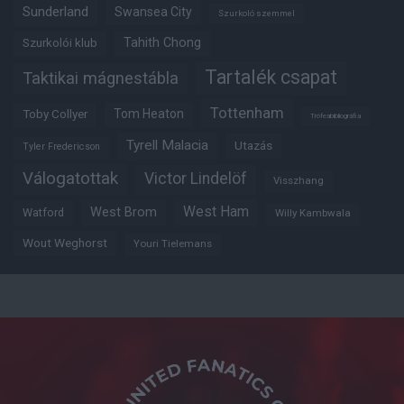
Sunderland
Swansea City
Szurkoló szemmel
Tahith Chong
Szurkolói klub
Tartalék csapat
Taktikai mágnestábla
Tottenham
Tom Heaton
Toby Collyer
Trófeabibliográfia
Tyrell Malacia
Utazás
Tyler Fredericson
Válogatottak
Victor Lindelöf
Visszhang
West Ham
West Brom
Watford
Willy Kambwala
Wout Weghorst
Youri Tielemans