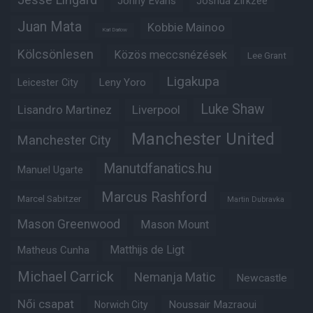
Jonny Evans
Joshua Zirkzee
Juan Mata
Kobbie Mainoo
Karl Darlow
Kölcsönlesen
Közös meccsnézések
Lee Grant
Ligakupa
Leny Yoro
Leicester City
Luke Shaw
Lisandro Martinez
Liverpool
Manchester United
Manchester City
Manutdfanatics.hu
Manuel Ugarte
Marcus Rashford
Marcel Sabitzer
Martin Dubravka
Mason Greenwood
Mason Mount
Matheus Cunha
Matthijs de Ligt
Michael Carrick
Nemanja Matic
Newcastle
Női csapat
Noussair Mazraoui
Norwich City