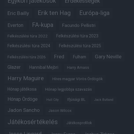
Egykori játékosok
Érdekességek
Erik ten Hag
Európa-liga
Eric Bailly
FA-kupa
Everton
Facundo Pellistri
Felkészülési túra 2022
Felkészülési túra 2023
Felkészülési túra 2024
Felkészülési túra 2025
Fred
Gary Neville
Fulham
Felkészülési túra 2026
Glazer
Hannibal Mejbri
Harry Amass
Harry Maguire
Híres magyar Vörös Ördögök
Hónap játékosa
Hónap legjobbja szavazás
Hónap Ördöge
Ifjúsági BL
Hull City
Jack Butland
Jadon Sancho
Jason Wilcox
Játékosértékelés
Játékosprofilok
Jesse Lingard