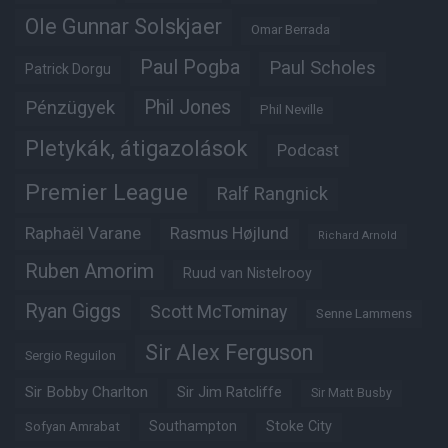
Ole Gunnar Solskjaer
Omar Berrada
Paul Pogba
Paul Scholes
Patrick Dorgu
Phil Jones
Pénzügyek
Phil Neville
Pletykák, átigazolások
Podcast
Premier League
Ralf Rangnick
Raphaël Varane
Rasmus Højlund
Richard Arnold
Ruben Amorim
Ruud van Nistelrooy
Ryan Giggs
Scott McTominay
Senne Lammens
Sir Alex Ferguson
Sergio Reguilon
Sir Bobby Charlton
Sir Jim Ratcliffe
Sir Matt Busby
Southampton
Stoke City
Sofyan Amrabat