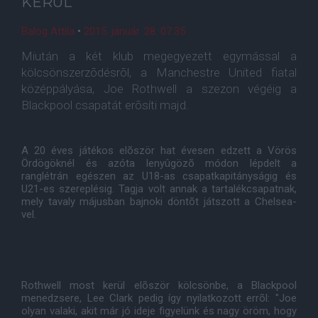
KERÜL
Balog Attila
•
2015. január. 28. 07:35
Miután a két klub megegyezett egymással a
kölcsönszerzõdésrõl, a Manchestre United fiatal
középpályása, Joe Rothwell a szezon végéig a
Blackpool csapatát erõsíti majd.
A 20 éves játékos elõször hat évesen edzett a Vörös
Ördögöknél és azóta lenyûgözõ módon lépdelt a
ranglétrán egészen az U18-as csapatkapitányságig és
U21-es szereplésig. Tagja volt annak a tartalékcsapatnak,
mely tavaly májusban bajnoki döntõt játszott a Chelsea-
vel.
Rothwell most kerül elõször kölcsönbe, a Blackpool
menedzsere, Lee Clark pedig így nyilatkozott errõl: "Joe
olyan valaki, akit már jó ideje figyelünk és nagy öröm, hogy