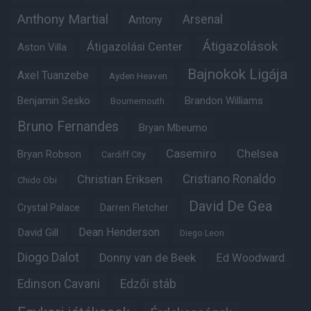
Anthony Martial
Arsenal
Antony
Átigazolások
Átigazolási Center
Aston Villa
Bajnokok Ligája
Axel Tuanzebe
Ayden Heaven
Benjamin Sesko
Brandon Williams
Bournemouth
Bruno Fernandes
Bryan Mbeumo
Casemiro
Chelsea
Bryan Robson
Cardiff City
Christian Eriksen
Cristiano Ronaldo
Chido Obi
David De Gea
Crystal Palace
Darren Fletcher
Dean Henderson
David Gill
Diego Leon
Diogo Dalot
Donny van de Beek
Ed Woodward
Edinson Cavani
Edzői stáb