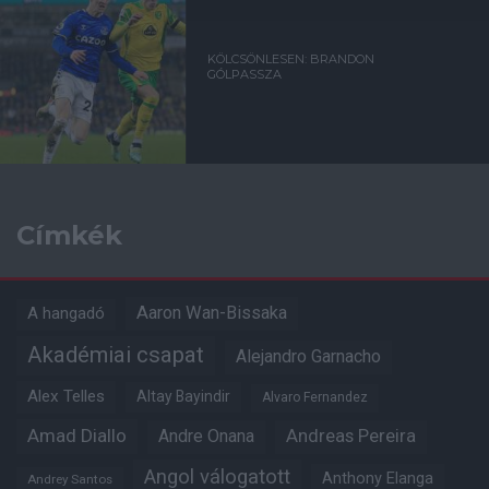
KÖLCSÖNLESEN: BRANDON
GÓLPASSZA
Címkék
Aaron Wan-Bissaka
A hangadó
Akadémiai csapat
Alejandro Garnacho
Alex Telles
Altay Bayindir
Alvaro Fernandez
Amad Diallo
Andre Onana
Andreas Pereira
Angol válogatott
Anthony Elanga
Andrey Santos