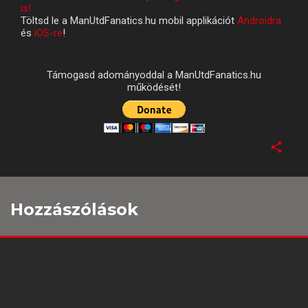
is!
Töltsd le a ManUtdFanatics.hu mobil applikációt
Androidra
és
iOS-re
!
Támogasd adományoddal a ManUtdFanatics.hu
működését!
Hozzászólások