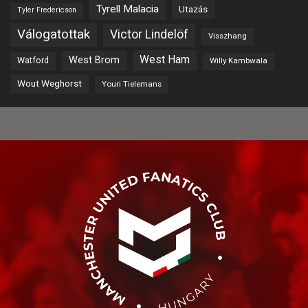
Tyrell Malacia
Utazás
Tyler Fredericson
Válogatottak
Victor Lindelöf
Visszhang
West Ham
West Brom
Watford
Willy Kambwala
Wout Weghorst
Youri Tielemans