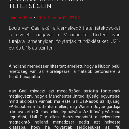
TEHETSÉGEIN
Lakner Péter
•
2015. február. 09. 22:02
Louis van Gaal akár a kiemelkedõ fiatal játékosokat
is elviheti magával a Manchester United nyári
túrájára, amennyiben folytatják tündöklésüket U21-
es, és U18-as szinten.
A holland menedzser hitet tett amellett, hogy a klubon belül
lehetõség van az elõrelépésre, a fiatalok betörésére a
felnõtt csapatba.
Van Gaal mindezt azt megelõzõen tartotta fontosnak
megjegyezni, hogy a Manchester United ifjúsági együttesei
mind akcióban vannak ma este, az U18-asok az Ifjúsági
FA-kupában a Tottenham ellen, míg Warren Joyce gárdája
a listavezetõ Chelsea ellen lép pályára. Az Ifjúsági FA-kupa
legutóbbi, Hull City elleni összecsapását a helyszínen
megtekintõ holland menedzser pedig azt helyezte
kilátásba, hogy ha folytatják fejlõdésüket az ifjú