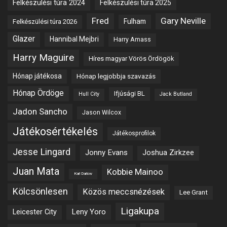
Felkészülési túra 2024
Felkészülési túra 2025
Fred
Gary Neville
Fulham
Felkészülési túra 2026
Glazer
Hannibal Mejbri
Harry Amass
Harry Maguire
Híres magyar Vörös Ördögök
Hónap játékosa
Hónap legjobbja szavazás
Hónap Ördöge
Ifjúsági BL
Hull City
Jack Butland
Jadon Sancho
Jason Wilcox
Játékosértékelés
Játékosprofilok
Jesse Lingard
Jonny Evans
Joshua Zirkzee
Juan Mata
Kobbie Mainoo
Karl Darlow
Kölcsönlesen
Közös meccsnézések
Lee Grant
Ligakupa
Leny Yoro
Leicester City