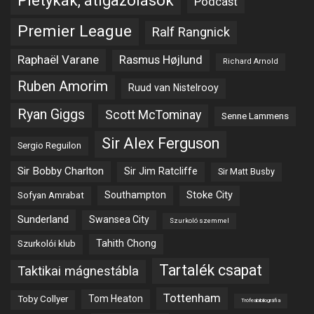
Pletykák, átigazolások
Podcast
Premier League
Ralf Rangnick
Raphaël Varane
Rasmus Højlund
Richard Arnold
Ruben Amorim
Ruud van Nistelrooy
Ryan Giggs
Scott McTominay
Senne Lammens
Sir Alex Ferguson
Sergio Reguilon
Sir Bobby Charlton
Sir Jim Ratcliffe
Sir Matt Busby
Southampton
Stoke City
Sofyan Amrabat
Sunderland
Swansea City
Szurkoló szemmel
Tahith Chong
Szurkolói klub
Tartalék csapat
Taktikai mágnestábla
Tottenham
Tom Heaton
Toby Collyer
Trófeabibliográfia