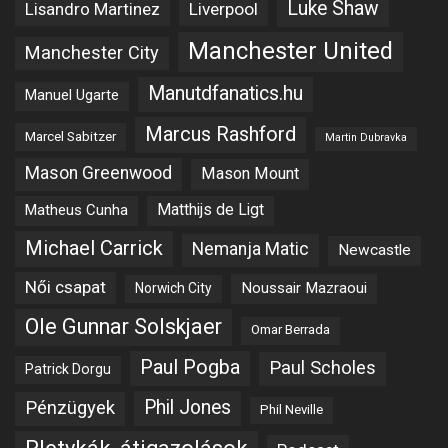
Luke Shaw
Lisandro Martinez
Liverpool
Manchester United
Manchester City
Manutdfanatics.hu
Manuel Ugarte
Marcus Rashford
Marcel Sabitzer
Martin Dubravka
Mason Greenwood
Mason Mount
Matheus Cunha
Matthijs de Ligt
Michael Carrick
Nemanja Matic
Newcastle
Női csapat
Noussair Mazraoui
Norwich City
Ole Gunnar Solskjaer
Omar Berrada
Paul Pogba
Paul Scholes
Patrick Dorgu
Phil Jones
Pénzügyek
Phil Neville