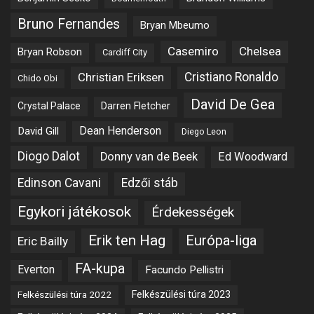
Bruno Fernandes
Bryan Mbeumo
Casemiro
Chelsea
Bryan Robson
Cardiff City
Christian Eriksen
Cristiano Ronaldo
Chido Obi
David De Gea
Crystal Palace
Darren Fletcher
Dean Henderson
David Gill
Diego Leon
Diogo Dalot
Donny van de Beek
Ed Woodward
Edinson Cavani
Edzői stáb
Egykori játékosok
Érdekességek
Erik ten Hag
Európa-liga
Eric Bailly
FA-kupa
Everton
Facundo Pellistri
Felkészülési túra 2022
Felkészülési túra 2023