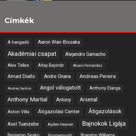
Címkék
Aaron Wan-Bissaka
A hangadó
Akadémiai csapat
Alejandro Garnacho
Alex Telles
Altay Bayindir
Alvaro Fernandez
Amad Diallo
Andre Onana
Andreas Pereira
Angol válogatott
Anthony Elanga
Andrey Santos
Anthony Martial
Arsenal
Antony
Átigazolások
Átigazolási Center
Aston Villa
Bajnokok Ligája
Axel Tuanzebe
Ayden Heaven
Benjamin Sesko
Brandon Williams
Bournemouth