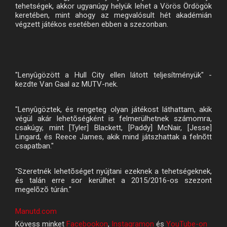
tehetségek, akkor ugyanúgy helyük lehet a Vörös Ördögök
keretében, mint ahogy az megvalósult hét akadémián
végzett játékos esetében ebben a szezonban.
"Lenyûgözött a Hull City ellen látott teljesítményük" -
kezdte Van Gaal az MUTV-nek.
"Lenyûgöztek, és rengeteg olyan játékost láthattam, akik
végül akár lehetõségként is felmerülhetnek számomra,
csakúgy, mint [Tyler] Blackett, [Paddy] McNair, [Jesse]
Lingard, és Reece James, akik mind játszhattak a felnõtt
csapatban."
"Szeretnék lehetõséget nyújtani ezeknek a tehetségeknek,
és talán erre sor kerülhet a 2015/2016-os szezont
megelõzõ túrán."
Manutd.com
Kövess minket
Facebookon
,
Instagramon
és
YouTube-on