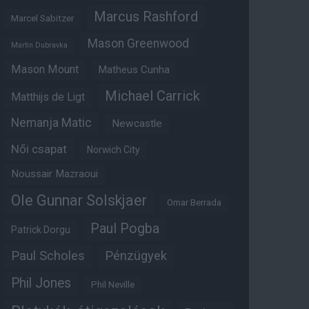
Marcus Rashford
Marcel Sabitzer
Mason Greenwood
Martin Dubravka
Mason Mount
Matheus Cunha
Michael Carrick
Matthijs de Ligt
Nemanja Matic
Newcastle
Női csapat
Norwich City
Noussair Mazraoui
Ole Gunnar Solskjaer
Omar Berrada
Paul Pogba
Patrick Dorgu
Paul Scholes
Pénzügyek
Phil Jones
Phil Neville