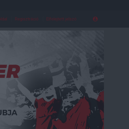
ldal
Regisztráció
Elfelejtett jelszó