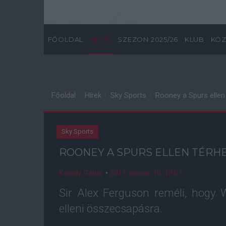
FŐOLDAL
HÍREK
SZEZON 2025/26
KLUB
KÖZ
Főoldal
Hírek
Sky Sports
Rooney a Spurs ellen
Sky Sports
ROONEY A SPURS ELLEN TÉRHE
Kasoly Gábor
•
2011. január. 10. 10:07
Sir Alex Ferguson reméli, hogy
elleni összecsapásra.