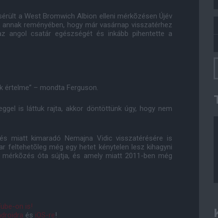
sérült a West Bromwich Albion elleni mérkõzésen Újév
st, annak reményében, hogy már vasárnap visszatérhez
z angol csatár egészségét és inkább pihentette a
ok értelme” – mondta Ferguson.
ggel is láttuk rajta, akkor döntöttünk úgy, hogy nem
lés miatt kimaradó Nemajna Vidic visszatérésére is
r feltehetõleg még egy hetet kénytelen lesz kihagyni
 mérkõzés óta sújtja, és amely miatt 2011-ben még
ube-on is!
droidra
és
iOS-re
!