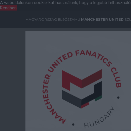
A weboldalunkon cookie-kat használunk, hogy a legjobb felhasználó
Rendben
MAGYARORSZÁG ELSŐSZÁMÚ
MANCHESTER UNITED
SZU