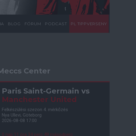
IA
BLOG
FÓRUM
PODCAST
PL TIPPVERSENY
Meccs Center
Paris Saint-Germain
vs
Manchester United
Felkészülési szezon 4. mérkőzés
Nya Ullevi, Göteborg
2026-08-08 17:00
0 nap 11 óra 34 perc 48 másodperc