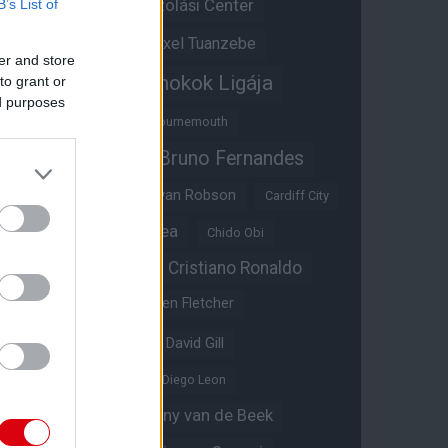
Átigazolási Center
B’s List of
Aston Villa
Átigazolások
Axel Tuanzebe
er and store
Bajnokok Ligája
to grant or
Ayden Heaven
ed purposes
Benjamin Sesko
Bournemouth
Bruno Fernandes
Brandon Williams
Bryan Mbeumo
Bryan Robson
Cardiff City
Casemiro
Chelsea
Chido Obi
Christian Eriksen
Cristiano Ronaldo
Crystal Palace
Darren Fletcher
David De Gea
David Gill
Dean Henderson
Diego Leon
Diogo Dalot
Donny van de Beek