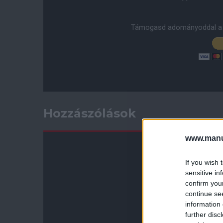
Támogasd adományoddal a 
Hozzászólások
www.manut
If you wish 
sensitive in
confirm you
continue se
information 
further disc