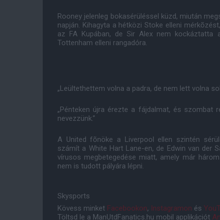
Rooney jelenleg bokasérüléssel küzd, miután meg
napján. Kihagyta a hétközi Stoke elleni mérkõzé
az FA Kupában, de Sir Alex nem kockáztatta a
Tottenham elleni rangadóra.
„Leültethettem volna a padra, de nem lett volna s
„Pénteken újra érezte a fájdalmat, és szombat re
nevezzünk.”
A United fõnöke a Liverpool ellen szintén sérü
számít a White Hart Lane-en, de Edwin van der Sa
vírusos megbetegedése miatt, amely már három
nem is tudott pályára lépni.
Skysports
Kövess minket
Facebookon
,
Instagramon
és
YouT
Töltsd le a ManUtdFanatics.hu mobil applikációt
An