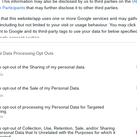
. This information may also be disclosed by us to third parties on the
IA
Participants
that may further disclose it to other third parties.
 that this website/app uses one or more Google services and may gath
including but not limited to your visit or usage behaviour. You may click 
 to Google and its third-party tags to use your data for below specifi
ogle consent section.
l Data Processing Opt Outs
o opt-out of the Sharing of my personal data.
In
o opt-out of the Sale of my Personal Data.
In
to opt-out of processing my Personal Data for Targeted
ing.
In
o opt-out of Collection, Use, Retention, Sale, and/or Sharing
ersonal Data that Is Unrelated with the Purposes for which it
lected.