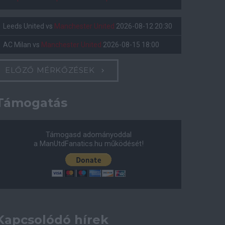
Leeds United
vs
Manchester United
2026-08-12 20:30
AC Milan
vs
Manchester United
2026-08-15 18:00
ELŐZŐ MÉRKŐZÉSEK
Támogatás
Támogasd adományoddal
a ManUtdFanatics.hu működését!
Kapcsolódó hírek