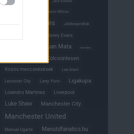
Ifjúsági BL
Hull City
Jack Butland
Jadon Sancho
Jason Wilcox
Játékosértékelés
Játékosprofilok
Jesse Lingard
Jonny Evans
Juan Mata
Joshua Zirkzee
Karl Darlow
Kölcsönlesen
Kobbie Mainoo
Közös meccsnézések
Lee Grant
Ligakupa
Leny Yoro
Leicester City
Lisandro Martinez
Liverpool
Luke Shaw
Manchester City
Manchester United
Manutdfanatics.hu
Manuel Ugarte