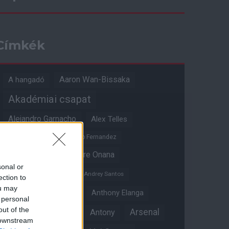
Címkék
Aaron Wan-Bissaka
A hangadó
Akadémiai csapat
Alejandro Garnacho
Alex Telles
Altay Bayindir
Alvaro Fernandez
Amad Diallo
Andre Onana
sonal or
Andreas Pereira
Andrey Santos
ection to
ou may
Angol válogatott
Anthony Elanga
 personal
out of the
Anthony Martial
Arsenal
Antony
 downstream