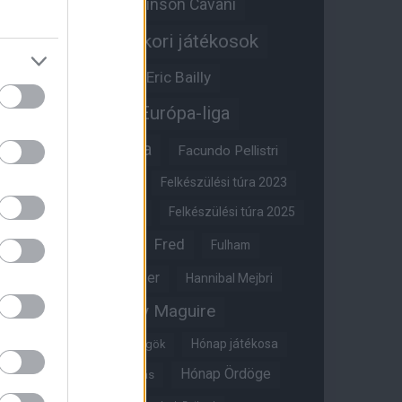
Edinson Cavani
Ed Woodward
Egykori játékosok
Edzői stáb
Érdekességek
Eric Bailly
Erik ten Hag
Európa-liga
FA-kupa
Everton
Facundo Pellistri
Felkészülési túra 2022
Felkészülési túra 2023
Felkészülési túra 2024
Felkészülési túra 2025
Fred
Fulham
Felkészülési túra 2026
Gary Neville
Glazer
Hannibal Mejbri
Harry Maguire
Harry Amass
Hónap játékosa
Híres magyar Vörös Ördögök
Hónap Ördöge
Hónap legjobbja szavazás