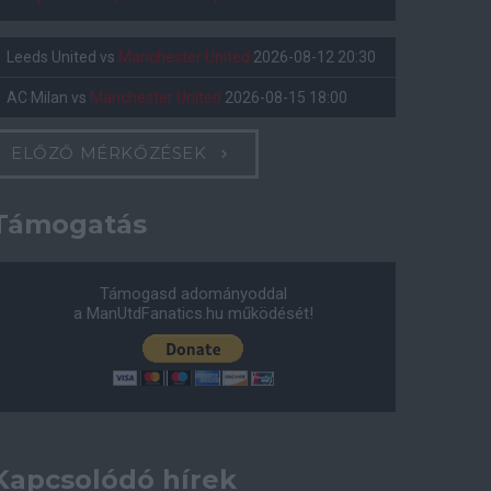
Leeds United
vs
Manchester United
2026-08-12 20:30
AC Milan
vs
Manchester United
2026-08-15 18:00
ELŐZŐ MÉRKŐZÉSEK
Támogatás
Támogasd adományoddal
a ManUtdFanatics.hu működését!
Kapcsolódó hírek