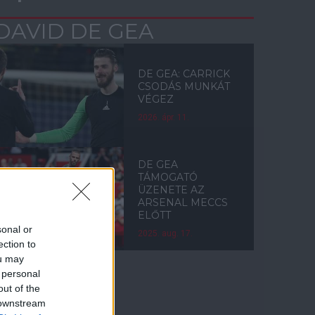
DAVID DE GEA
DE GEA: CARRICK
CSODÁS MUNKÁT
VÉGEZ
2026. ápr. 11.
DE GEA
TÁMOGATÓ
ÜZENETE AZ
ARSENAL MECCS
ELŐTT
sonal or
2025. aug. 17.
ection to
ou may
 personal
out of the
Címkék
 downstream