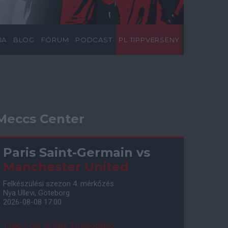
IA
BLOG
FÓRUM
PODCAST
PL TIPPVERSENY
Meccs Center
Paris Saint-Germain
vs
Manchester United
Felkészülési szezon 4. mérkőzés
Nya Ullevi, Göteborg
2026-08-08 17:00
1 nap 7 óra 50 perc 7 másodperc