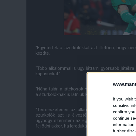
"Egyetértek a szurkolókkal azt illetõen, hogy n
kezdte.
"Több alkalommal is úgy láttam, gyorsabb játékra 
kapusunkat."
www.manut
"Néha talán a játékosok nem látnak más megoldás
a szurkolóknak is látniuk kell."
If you wish 
sensitive in
"Természetesen az állandó támadás többé-kevés
confirm you
szurkolók azt is élvezték, amikor a Manchester
continue se
úgyhogy szerintem az egyensúlynak valahol a ket
information 
fejlõdni akkor, ha leredukálnánk azt, hogy szükségt
further disc