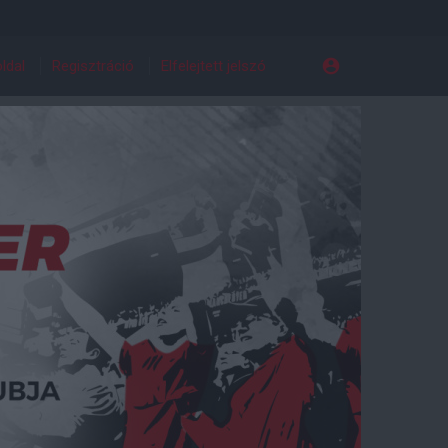
ldal
Regisztráció
Elfelejtett jelszó