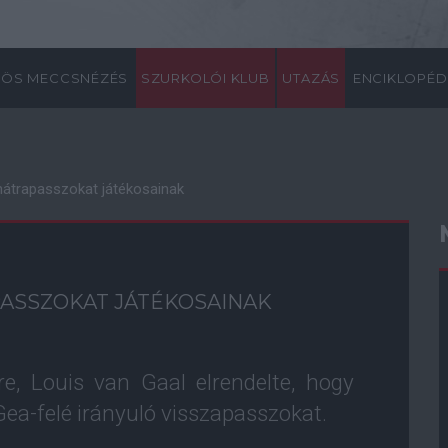
ÖS MECCSNÉZÉS
SZURKOLÓI KLUB
UTAZÁS
ENCIKLOPÉD
 hátrapasszokat játékosainak
PASSZOKAT JÁTÉKOSAINAK
, Louis van Gaal elrendelte, hogy
Gea-felé irányuló visszapasszokat.