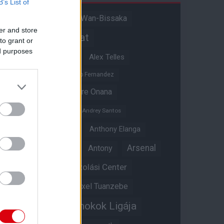
B’s List of
Aaron Wan-Bissaka
A hangadó
er and store
Akadémiai csapat
to grant or
ed purposes
Alejandro Garnacho
Alex Telles
Altay Bayindir
Alvaro Fernandez
Amad Diallo
Andre Onana
Andreas Pereira
Andrey Santos
Angol válogatott
Anthony Elanga
Anthony Martial
Arsenal
Antony
Átigazolási Center
Aston Villa
Átigazolások
Axel Tuanzebe
Bajnokok Ligája
Ayden Heaven