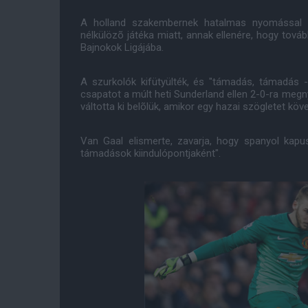
A holland szakembernek hatalmas nyomással k
nélkülözõ játéka miatt, annak ellenére, hogy továb
Bajnokok Ligájába.
A szurkolók kifütyülték, és "támadás, támadás 
csapatot a múlt heti Sunderland ellen 2-0-ra megn
váltotta ki belõlük, amikor egy hazai szögletet köv
Van Gaal elismerte, zavarja, hogy spanyol kap
támadások kiindulópontjaként".