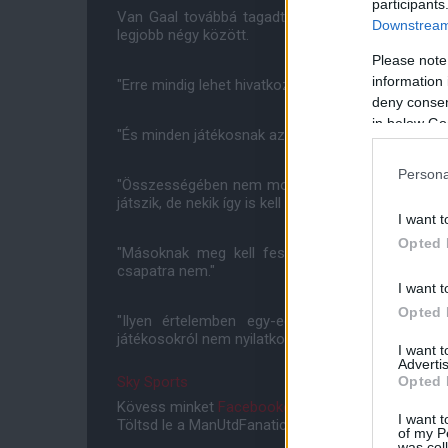
participants
Van Gaal továbbá tagadta, hogy játékosain az ide
Downstream 
legjobb négy között.
Please note
information 
"Erre mindig lehet hivatkozni, de minden játékosr
deny consent
in below Go
"És minden játékosnak az a feladata, hogy kezelje
Persona
"Összességében nem mondható az, hogy ideges le
játszik, de nekik így is kell tenniük ahhoz, hogy jól t
I want t
Opted 
"Másoknak meg kell feszülniük a jó játékhoz. 
csapatra nem."
I want t
Opted 
"Ilyen értelemben egy-egy játékos kapcsán le
játékosokról nem nyilatkozom."
I want 
Advertis
Opted 
Sky Sports
Kövess minket
Facebookon
,
Instagramon
és
YouT
I want t
Töltsd le a ManUtdFanatics.hu mobil applikációt
An
of my P
was col