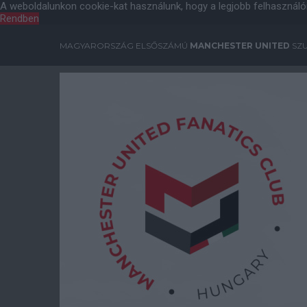
A weboldalunkon cookie-kat használunk, hogy a legjobb felhasználó
Rendben
MAGYARORSZÁG ELSŐSZÁMÚ
MANCHESTER UNITED
SZU