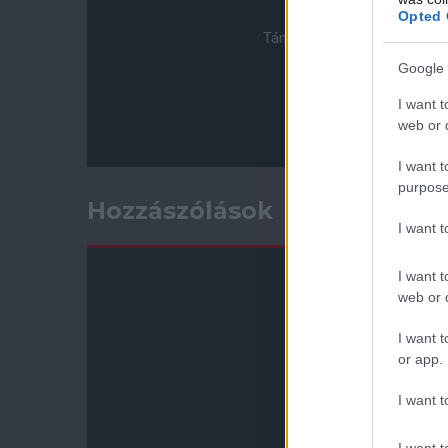
Opted 
Támogasd adományoddal a 
Google 
I want t
web or d
I want t
purpose
Hozzászólások
I want 
I want t
web or d
I want t
or app.
I want t
I want t