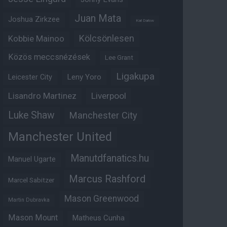
Juan Mata
Joshua Zirkzee
Karl Darlow
Kölcsönlesen
Kobbie Mainoo
Közös meccsnézések
Lee Grant
Ligakupa
Leny Yoro
Leicester City
Lisandro Martinez
Liverpool
Luke Shaw
Manchester City
Manchester United
Manutdfanatics.hu
Manuel Ugarte
Marcus Rashford
Marcel Sabitzer
Mason Greenwood
Martin Dubravka
Mason Mount
Matheus Cunha