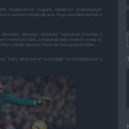
ell megküzdenie csapata vállalkozó szellemiséget
bra is eséllyel pályáznak arra, hogy visszakerüljenek a
- támadás, támadás, támadás" rigmussal biztatták a
yert mérkõzés alatt, a leghangosabb reakciót pedig az
etõen a labda egészen David de Gea-ig került hátra.
usát "hány alkalommal használják mezõnyjátékosai a