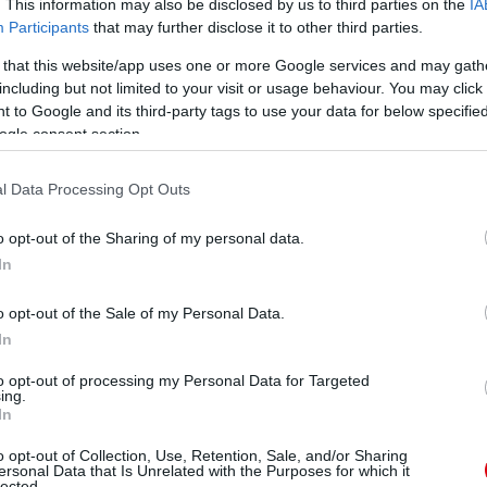
. This information may also be disclosed by us to third parties on the
IA
gesség lett urrá amiatt, hogy biztosítsák helyüket a
Participants
that may further disclose it to other third parties.
 that this website/app uses one or more Google services and may gath
including but not limited to your visit or usage behaviour. You may click 
a más mértékû nyomás helyezõdik" - tette hozzá.
 to Google and its third-party tags to use your data for below specifi
ogle consent section.
 ezt a nyomást."
l Data Processing Opt Outs
nne a csapat, mert hat-hét játékos mindig öntelten
eljesítsenek."
o opt-out of the Sharing of my personal data.
In
Bizonyos egyénekre igaz lehet, hogy idegesek, de a
o opt-out of the Sale of my Personal Data.
In
het beszélni arról, hogy ideges, de külön-külön a
to opt-out of processing my Personal Data for Targeted
ing.
In
ube-on is!
o opt-out of Collection, Use, Retention, Sale, and/or Sharing
droidra
és
iOS-re
!
ersonal Data that Is Unrelated with the Purposes for which it
lected.