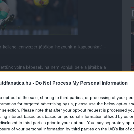
em kellene ennyiszer játékba hoznunk a kapusunkat" -
lettünk volna képesek, ha nem vonjuk bele a játékba a
dfanatics.hu -
Do Not Process My Personal Information
i lehetõséget. De támogatnom kell õket. Emellett ezt
to opt-out of the sale, sharing to third parties, or processing of your per
formation for targeted advertising by us, please use the below opt-out s
bé az angol játékstílus velejárója. De szerintem a
r selection. Please note that after your opt-out request is processed y
 United játékában a labdatartásra helyezkedett be,
eing interest-based ads based on personal information utilized by us or
tõ között kell lennie. Szerintem még tovább tudnánk
disclosed to third parties prior to your opt-out. You may separately opt-
elen helyzetekben veszítsük el a labdát."
losure of your personal information by third parties on the IAB’s list of