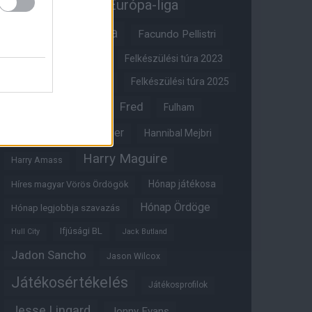
Erik ten Hag
Európa-liga
FA-kupa
Everton
Facundo Pellistri
Felkészülési túra 2022
Felkészülési túra 2023
Felkészülési túra 2024
Felkészülési túra 2025
Fred
Fulham
Felkészülési túra 2026
Gary Neville
Glazer
Hannibal Mejbri
Harry Maguire
Harry Amass
Hónap játékosa
Híres magyar Vörös Ördögök
Hónap Ördöge
Hónap legjobbja szavazás
Ifjúsági BL
Hull City
Jack Butland
Jadon Sancho
Jason Wilcox
Játékosértékelés
Játékosprofilok
Jesse Lingard
Jonny Evans