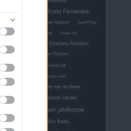
Benjamin Sesko
Bournemouth
Bruno Fernandes
Brandon Williams
Bryan Mbeumo
Bryan Robson
Cardiff City
Casemiro
Chelsea
Chido Obi
Christian Eriksen
Cristiano Ronaldo
Crystal Palace
Darren Fletcher
David De Gea
David Gill
Dean Henderson
Diego Leon
Diogo Dalot
Donny van de Beek
Edinson Cavani
Ed Woodward
Egykori játékosok
Edzői stáb
Érdekességek
Eric Bailly