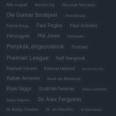
Női csapat
Noussair Mazraoui
Norwich City
Ole Gunnar Solskjaer
Omar Berrada
Paul Pogba
Paul Scholes
Patrick Dorgu
Phil Jones
Pénzügyek
Phil Neville
Pletykák, átigazolások
Podcast
Premier League
Ralf Rangnick
Raphaël Varane
Rasmus Højlund
Richard Arnold
Ruben Amorim
Ruud van Nistelrooy
Ryan Giggs
Scott McTominay
Senne Lammens
Sir Alex Ferguson
Sergio Reguilon
Sir Bobby Charlton
Sir Jim Ratcliffe
Sir Matt Busby