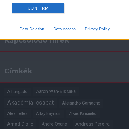
CONFIRM
Data Deletion
Data Access
Privacy Policy
Kapcsolódó hírek
Címkék
Aaron Wan-Bissaka
A hangadó
Akadémiai csapat
Alejandro Garnacho
Alex Telles
Altay Bayindir
Alvaro Fernandez
Amad Diallo
Andre Onana
Andreas Pereira