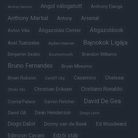
Angol válogatott
Anthony Elanga
Andrey Santos
Anthony Martial
Arsenal
Antony
Átigazolások
Átigazolási Center
Aston Villa
Bajnokok Ligája
Axel Tuanzebe
Ayden Heaven
Benjamin Sesko
Brandon Williams
Bournemouth
Bruno Fernandes
Bryan Mbeumo
Casemiro
Chelsea
Bryan Robson
Cardiff City
Christian Eriksen
Cristiano Ronaldo
Chido Obi
David De Gea
Crystal Palace
Darren Fletcher
Dean Henderson
David Gill
Diego Leon
Diogo Dalot
Donny van de Beek
Ed Woodward
Edinson Cavani
Edzői stáb