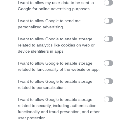
Manchester United
I want to allow my user data to be sent to
Google for online advertising purposes.
Felkészülési szezon 4. mérkőzés
Nya Ullevi, Göteborg
I want to allow Google to send me
2026-08-08 17:00
personalized advertising.
0 nap 5 óra 21 perc 16 másodperc
I want to allow Google to enable storage
related to analytics like cookies on web or
device identifiers in apps.
Leeds United
vs
Manchester United
2026-08-12 20:30
I want to allow Google to enable storage
AC Milan
vs
Manchester United
2026-08-15 18:00
related to functionality of the website or app.
ELŐZŐ MÉRKŐZÉSEK
I want to allow Google to enable storage
related to personalization.
I want to allow Google to enable storage
Támogatás
related to security, including authentication
functionality and fraud prevention, and other
user protection.
Támogasd adományoddal
a ManUtdFanatics.hu működését!