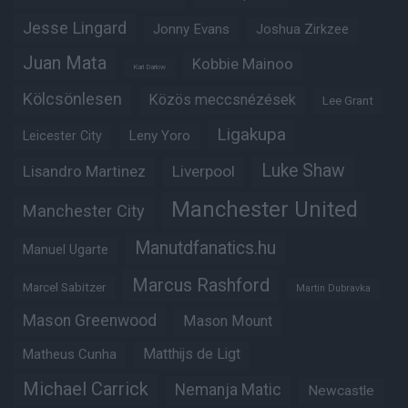
Jesse Lingard
Jonny Evans
Joshua Zirkzee
Juan Mata
Kobbie Mainoo
Karl Darlow
Kölcsönlesen
Közös meccsnézések
Lee Grant
Ligakupa
Leny Yoro
Leicester City
Luke Shaw
Lisandro Martinez
Liverpool
Manchester United
Manchester City
Manutdfanatics.hu
Manuel Ugarte
Marcus Rashford
Marcel Sabitzer
Martin Dubravka
Mason Greenwood
Mason Mount
Matheus Cunha
Matthijs de Ligt
Michael Carrick
Nemanja Matic
Newcastle