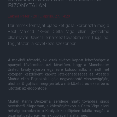
BIZONYTALAN
Lakner Péter
•
2015. április. 27. 14:29
Bár remek formáját újabb két góllal koronázta meg a
Real Mardrid 4-2-es Celta Vigo elleni gyõzelme
alkalmával, Javier Hernandez továbbra sem tudja, hol
fog játszani a következõ szezonban.
A mexikói támadó, aki csak elvétve kapott lehetõséget a
spanyol fõvárosban azt követõen, hogy a Manchester
United tavaly nyáron egy évre kölcsönadta, a múlt hét
közepén kezdõként kapott játéklehetõséget az Atletico
Madrid elleni Bajnokok Ligája negyeddöntõ visszavágóján,
ahol az õ góljával megnyerték a mérkõzést, és ezzel be is
jutottak az elõdöntõbe.
Miután Karim Benzema sérülése miatt továbbra sincs
bevethetõ állapotban, a kölcsönjátékos a Celta Vigo elleni
hétvégi bajnokin is a Királyiak kezdõjében találta magát, a
bizalmat pedig egy remek duplával hálálta meg.