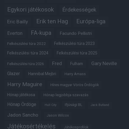
Egykori játékosok
Érdekességek
Erik ten Hag
Európa-liga
Eric Bailly
FA-kupa
Everton
Facundo Pellistri
Felkészülési túra 2022
Felkészülési túra 2023
Felkészülési túra 2024
Felkészülési túra 2025
Fred
Gary Neville
Fulham
Felkészülési túra 2026
Glazer
Hannibal Mejbri
Harry Amass
Harry Maguire
Híres magyar Vörös Ördögök
Hónap játékosa
Hónap legjobbja szavazás
Hónap Ördöge
Ifjúsági BL
Hull City
Jack Butland
Jadon Sancho
Jason Wilcox
Játékosértékelés
Játékosprofilok