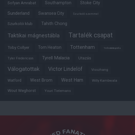
Southampton
Stoke City
Sofyan Amrabat
Sunderland
Swansea City
Szurkoló szemmel
Tahith Chong
Szurkolói klub
Tartalék csapat
Taktikai mágnestábla
Tottenham
Tom Heaton
Toby Collyer
Trófeabibliográfia
Tyrell Malacia
Utazás
Tyler Fredericson
Válogatottak
Victor Lindelöf
Visszhang
West Ham
West Brom
Watford
Willy Kambwala
Wout Weghorst
Youri Tielemans