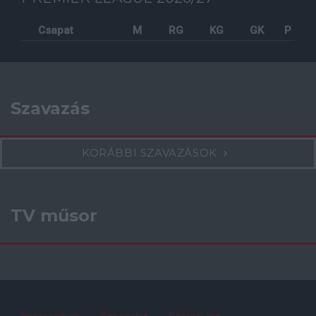
Csapat
M
RG
KG
GK
P
Szavazás
KORÁBBI SZAVAZÁSOK
TV műsor