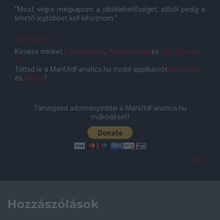
"Most végre megkapom a játéklehetõséget, ebbõl pedig a
lehetõ legtöbbet kell kihoznom."
Sky Sports
Kövess minket
Facebookon
,
Instagramon
és
YouTube-on
is!
Töltsd le a ManUtdFanatics.hu mobil applikációt
Androidra
és
iOS-re
!
Támogasd adományoddal a ManUtdFanatics.hu
működését!
Hozzászólások