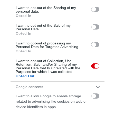
services and may gather and store information including but
not limited to your visit or usage behaviour. You may click to
I want to opt-out of the Sharing of my
personal data.
grant or deny consent to Google and its third-party tags to
Opted In
use your data for below specified purposes in below Google
consent section.
I want to opt-out of the Sale of my
Personal Data.
Opted In
I want to opt-out of processing my
Personal Data for Targeted Advertising.
Opted In
I want to opt-out of Collection, Use,
Retention, Sale, and/or Sharing of my
Personal Data that Is Unrelated with the
Purposes for which it was collected.
Opted Out
Google consents
Meccs Center
I want to allow Google to enable storage
related to advertising like cookies on web or
device identifiers in apps.
Paris Saint-Germain
vs