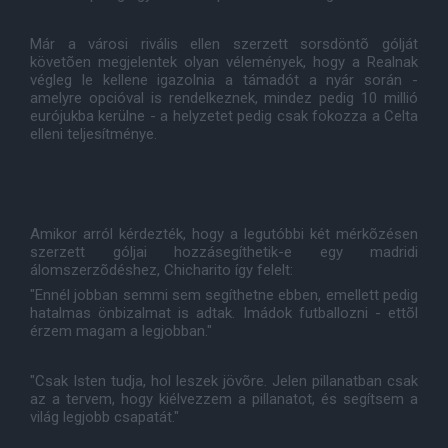
Már a városi rivális ellen szerzett sorsdöntõ gólját
követõen megjelentek olyan vélemények, hogy a Realnak
végleg le kellene igazolnia a támadót a nyár során -
amelyre opcióval is rendelkeznek, mindez pedig 10 millió
eurójukba kerülne - a helyzetet pedig csak fokozza a Celta
elleni teljesítménye.
Amikor arról kérdezték, hogy a legutóbbi két mérkõzésen
szerzett góljai hozzásegíthetik-e egy madridi
álomszerzõdéshez, Chicharito így felelt:
"Ennél jobban semmi sem segíthetne ebben, emellett pedig
hatalmas önbizalmat is adtak. Imádok futballozni - ettõl
érzem magam a legjobban."
"Csak Isten tudja, hol leszek jövõre. Jelen pillanatban csak
az a tervem, hogy kiélvezzem a pillanatot, és segítsem a
világ legjobb csapatát."