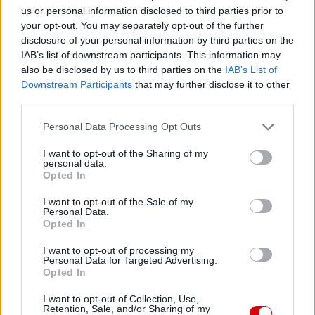
us or personal information disclosed to third parties prior to
your opt-out. You may separately opt-out of the further
disclosure of your personal information by third parties on the
Paris Saint-Germain
vs
IAB’s list of downstream participants. This information may
Manchester United
also be disclosed by us to third parties on the
IAB’s List of
Downstream Participants
that may further disclose it to other
Felkészülési szezon 4. mérkőzés
third parties.
Nya Ullevi, Göteborg
2026-08-08 17:00
Please note that this website/app uses one or more Google
Personal Data Processing Opt Outs
services and may gather and store information including but
not limited to your visit or usage behaviour. You may click to
I want to opt-out of the Sharing of my
personal data.
grant or deny consent to Google and its third-party tags to
Opted In
use your data for below specified purposes in below Google
Leeds United
vs
Manchester United
2026-08-12 20:30
consent section.
I want to opt-out of the Sale of my
AC Milan
vs
Manchester United
2026-08-15 18:00
Personal Data.
Opted In
ELŐZŐ MÉRKŐZÉSEK
I want to opt-out of processing my
Personal Data for Targeted Advertising.
Opted In
Támogatás
I want to opt-out of Collection, Use,
Retention, Sale, and/or Sharing of my