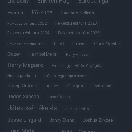
Erik ten Hag
Európa-liga
Eric Bailly
FA-kupa
Everton
Facundo Pellistri
Felkészülési túra 2022
Felkészülési túra 2023
Felkészülési túra 2024
Felkészülési túra 2025
Fred
Gary Neville
Fulham
Felkészülési túra 2026
Glazer
Hannibal Mejbri
Harry Amass
Harry Maguire
Híres magyar Vörös Ördögök
Hónap játékosa
Hónap legjobbja szavazás
Hónap Ördöge
Ifjúsági BL
Hull City
Jack Butland
Jadon Sancho
Jason Wilcox
Játékosértékelés
Játékosprofilok
Jesse Lingard
Jonny Evans
Joshua Zirkzee
Juan Mata
Kobbie Mainoo