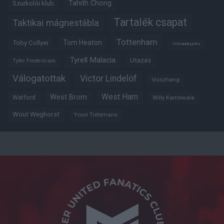
Tahith Chong
Szurkolói klub
Tartalék csapat
Taktikai mágnestábla
Tottenham
Tom Heaton
Toby Collyer
Trófeabibliográfia
Tyrell Malacia
Utazás
Tyler Fredericson
Válogatottak
Victor Lindelöf
Visszhang
West Ham
West Brom
Watford
Willy Kambwala
Wout Weghorst
Youri Tielemans