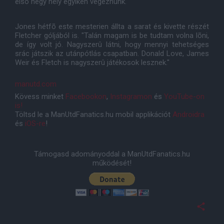
elsõ négy hely egyikén végeznünk."
Jones hétfõ este mesterien állta a sarat és kivette részét
Fletcher góljából is. "Talán magam is be tudtam volna lõni,
de így volt jó. Nagyszerû látni, hogy mennyi tehetséges
srác játszik az utánpótlás csapatban. Donald Love, James
Weir és Fletch is nagyszerû játékosok lesznek."
manutd.com
Kövess minket
Facebookon
,
Instagramon
és
YouTube-on
is!
Töltsd le a ManUtdFanatics.hu mobil applikációt
Androidra
és
iOS-re
!
Támogasd adományoddal a ManUtdFanatics.hu
működését!