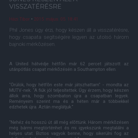
VISSZATÉRÉSRE
Házi Tibor
•
2015. május. 05. 18:41
Phil Jones úgy érzi, hogy készen áll a visszatérésre,
hogy csapata segítségére legyen az utolsó három
bajnoki mérkõzésen.
A United hátvédje hétfõn már 62 percet játszott az
utánpótlás csapat mérkõzésén a Southampton ellen.
"Örülök, hogy hétfõn este már játszhattam" - mondta az
MUTV-nek. "A fiúk jól teljesítettek. Úgy érzem, hogy készen
állok arra, hogy szombaton újra a csapatban legyek.
Reményeim szerint ma és a héten már a többiekkel
edzhetek újra. Aztán meglátjuk."
"Nehéz és hosszú út áll még elõttünk. Három mérkõzésen
még bármi megtörténhet és mi igyekszünk megtalálni a
helyes utat. Biztos vagyok benne, hogy sikerülni fog az