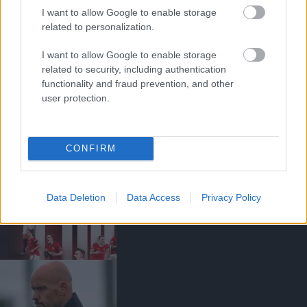
I want to allow Google to enable storage
related to personalization.
I want to allow Google to enable storage
related to security, including authentication
PHIL JONES NYÍLT LEVELE A
UNITED SZURKOLÓKNAK
functionality and fraud prevention, and other
user protection.
CONFIRM
HIVATALOS: JONES 12 ÉV
Data Deletion
Data Access
Privacy Policy
UTÁN TÁVOZIK A
UNITEDTŐL