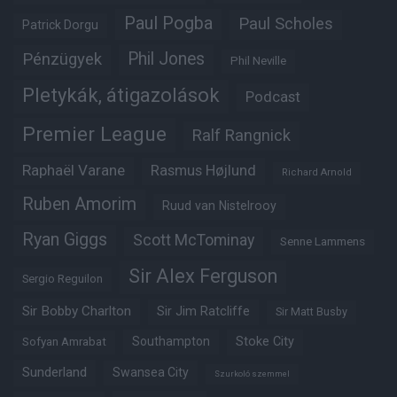
Paul Pogba
Paul Scholes
Patrick Dorgu
Phil Jones
Pénzügyek
Phil Neville
Pletykák, átigazolások
Podcast
Premier League
Ralf Rangnick
Raphaël Varane
Rasmus Højlund
Richard Arnold
Ruben Amorim
Ruud van Nistelrooy
Ryan Giggs
Scott McTominay
Senne Lammens
Sir Alex Ferguson
Sergio Reguilon
Sir Bobby Charlton
Sir Jim Ratcliffe
Sir Matt Busby
Southampton
Stoke City
Sofyan Amrabat
Sunderland
Swansea City
Szurkoló szemmel