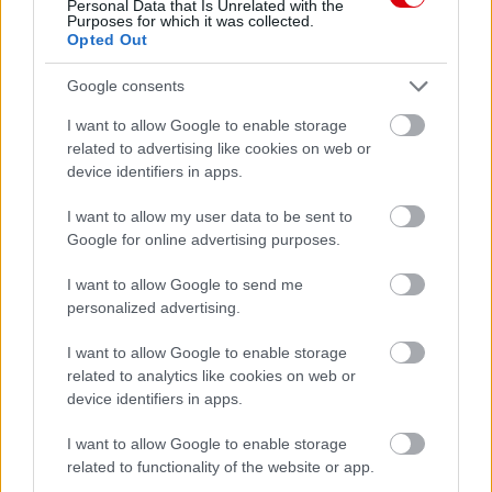
Personal Data that Is Unrelated with the
Purposes for which it was collected.
Támogasd adományoddal
Opted Out
a ManUtdFanatics.hu működését!
Google consents
I want to allow Google to enable storage
related to advertising like cookies on web or
device identifiers in apps.
I want to allow my user data to be sent to
Kapcsolódó hírek
Google for online advertising purposes.
I want to allow Google to send me
PHIL JONES
personalized advertising.
I want to allow Google to enable storage
related to analytics like cookies on web or
device identifiers in apps.
TEN HAG ÜZENETE JONES-
NAK
I want to allow Google to enable storage
related to functionality of the website or app.