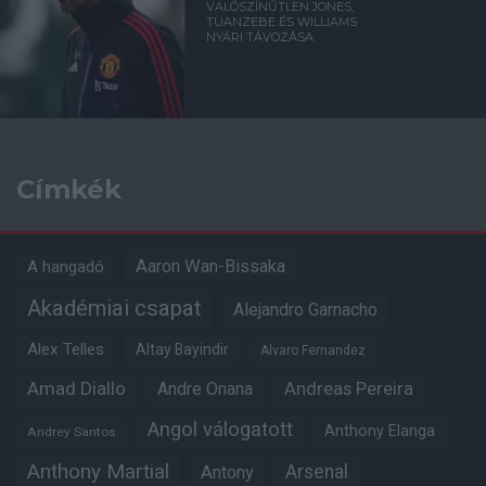
VALÓSZÍNŰTLEN JONES,
TUANZEBE ÉS WILLIAMS
NYÁRI TÁVOZÁSA
Címkék
Aaron Wan-Bissaka
A hangadó
Akadémiai csapat
Alejandro Garnacho
Alex Telles
Altay Bayindir
Alvaro Fernandez
Amad Diallo
Andre Onana
Andreas Pereira
Angol válogatott
Anthony Elanga
Andrey Santos
Anthony Martial
Arsenal
Antony