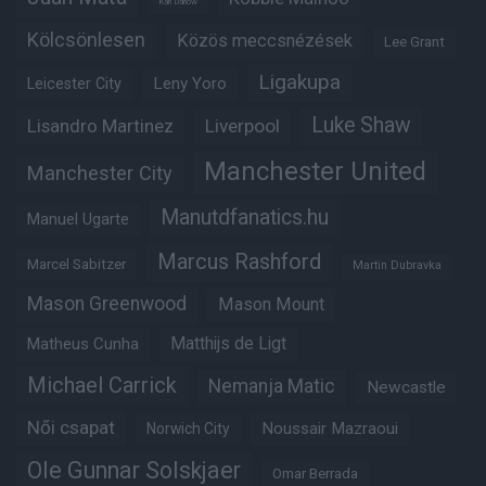
Karl Darlow
Kölcsönlesen
Közös meccsnézések
Lee Grant
Ligakupa
Leny Yoro
Leicester City
Luke Shaw
Lisandro Martinez
Liverpool
Manchester United
Manchester City
Manutdfanatics.hu
Manuel Ugarte
Marcus Rashford
Marcel Sabitzer
Martin Dubravka
Mason Greenwood
Mason Mount
Matheus Cunha
Matthijs de Ligt
Michael Carrick
Nemanja Matic
Newcastle
Női csapat
Noussair Mazraoui
Norwich City
Ole Gunnar Solskjaer
Omar Berrada