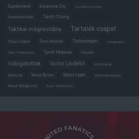
Sunderland
Swansea City
Szurkoló szemmel
Tahith Chong
Szurkolói klub
Tartalék csapat
Taktikai mágnestábla
Tottenham
Tom Heaton
Toby Collyer
Trófeabibliográfia
Tyrell Malacia
Utazás
Tyler Fredericson
Válogatottak
Victor Lindelöf
Visszhang
West Ham
West Brom
Watford
Willy Kambwala
Wout Weghorst
Youri Tielemans