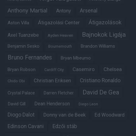
Anthony Martial
Arsenal
Antony
Átigazolások
Átigazolási Center
Aston Villa
Bajnokok Ligája
Axel Tuanzebe
Ayden Heaven
Benjamin Sesko
Brandon Williams
Bournemouth
Bruno Fernandes
Bryan Mbeumo
Casemiro
Chelsea
Bryan Robson
Cardiff City
Christian Eriksen
Cristiano Ronaldo
Chido Obi
David De Gea
Crystal Palace
Darren Fletcher
Dean Henderson
David Gill
Diego Leon
Diogo Dalot
Donny van de Beek
Ed Woodward
Edinson Cavani
Edzői stáb