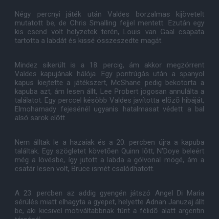
Négy percnyi játék után Valdes borzalmas kijövetelt
mutatott be, de Chris Smalling fejjel mentett. Ezután egy
kis csend volt helyzetek terén, Louis van Gaal csapata
tartotta a labdát és kissé összeszedte magát.
Mindez sikerült is a 18. percig, ám akkor megzörrent
Valdes kapujának hálója. Egy pontrúgás után a spanyol
kapus kiejtette a játékszert, McShane pedig bekotorta a
kapuba azt, ám lesen állt, Lee Probert jogosan annulálta a
találatot. Egy perccel késõbb Valdes javította elõzõ hibáját,
Elmohamady fejesénél ugyanis hatalmasat védett a bal
alsó sarok elõtt.
Nem álltak le a hazaiak és a 20. percben újra a kapuba
találtak. Egy szögletet követõen Quinn lõtt, N'Doye beleért
még a lövésbe, így jutott a labda a gólvonal mögé, ám a
csatár lesen volt, Bruce ismét csalódhatott.
A 23. percben az addig gyengén játszó Angel Di Maria
sérülés miatt elhagyta a gyepet, helyette Adnan Januzaj állt
be, aki kicsivel motiváltabbnak tûnt a félidõ alatt argentin