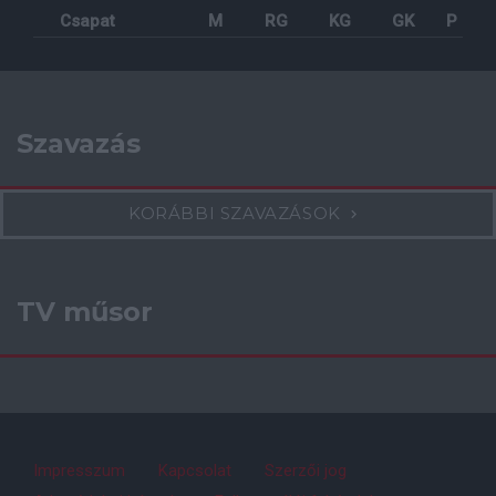
Csapat
M
RG
KG
GK
P
Szavazás
KORÁBBI SZAVAZÁSOK
TV műsor
Impresszum
Kapcsolat
Szerzői jog