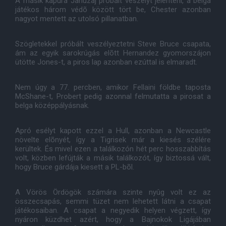
A másik kapura Januzaj próbált veszélyt jelenteni, a belga
játékos három védõ között tört be, Chester azonban
nagyot mentett az utolsó pillanatban.
Szögletekkel próbált veszélyeztetni Steve Bruce csapata,
ám az egyik sarokrúgás elõtt Hernandez gyomorszájon
ütötte Jones-t, a piros lap azonban ezúttal is elmaradt.
Nem úgy a 77. percben, amikor Fellaini földbe taposta
McShane-t, Probert pedig azonnal felmutatta a pirosat a
belga középpályásnak.
Apró esélyt kapott ezzel a Hull, azonban a Newcastle
növelte elõnyét, így a Tigrisek már a kiesés szélére
kerültek. És mivel ezen a találkozón hét perc hosszabbítás
volt, közben lefújták a másik találkozót, így biztossá vált,
hogy Bruce gárdája kiesett a PL-bõl.
A Vörös Ördögök számára szinte nyûg volt ez az
összecsapás, semmi tüzet nem lehetett látni a csapat
játékosaiban. A csapat a negyedik helyen végzett, így
nyáron küzdhet azért, hogy a Bajnokok Ligájában