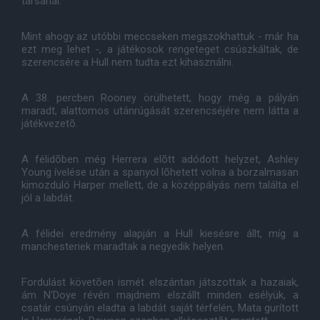
társánál.
Mint ahogy az utóbbi meccseken megszokhattuk - már ha
ezt meg lehet -, a játékosok rengeteget csúszkáltak, de
szerencsére a Hull nem tudta ezt kihasználni.
A 38. percben Rooney örülhetett, hogy még a pályán
maradt, alattomos utánrúgását szerencséjére nem látta a
játékvezetõ.
A félidõben még Herrera elõtt adódott helyzet, Ashley
Young ívelése után a spanyol lõhetett volna a borzalmasan
kimozduló Harper mellett, de a középpályás nem találta el
jól a labdát.
A félidei eredmény alapján a Hull kiesésre állt, míg a
manchesteriek maradtak a negyedik helyen.
Fordulást követõen ismét elszántan játszottak a hazaiak,
ám N'Doye révén majdnem elszállt minden esélyük, a
csatár csúnyán eladta a labdát saját térfelén, Mata gurított