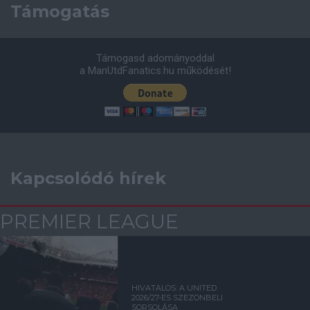
Támogatás
Támogasd adományoddal
a ManUtdFanatics.hu működését!
Kapcsolódó hírek
PREMIER LEAGUE
HIVATALOS: A UNITED
2026/27-ES SZEZONBELI
SORSOLÁSA