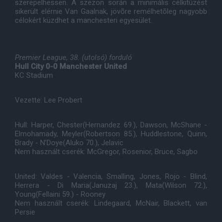
szerepelhessen. A szezon során a minimális célkitûzést
sikerült elérnie Van Gaalnak, jövõre remélhetõleg nagyobb
célokért küzdhet a manchesteri egyesület.
Premier League, 38. (utolsó) forduló
Hull City 0-0 Manchester United
KC Stadium
Vezette: Lee Probert
Hull: Harper, Chester(Hernandez 69.), Dawson, McShane -
Elmohamady, Meyler(Robertson 85.), Huddlestone, Quinn,
Brady - N’Doye(Aluko 70.), Jelavic
Nem használt cserék: McGregor, Rosenior, Bruce, Sagbo
United: Valdes - Valencia, Smalling, Jones, Rojo - Blind,
Herrera - Di Maria(Januzaj 23.), Mata(Wilson 72.),
Young(Fellaini 59.) - Rooney
Nem használt cserék: Lindegaard, McNair, Blackett, van
Persie