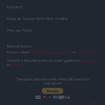
Gólszerzõ: -
Sárga lap: Dawson illetve Blind, Smalling
Piros lap: Fellaini
ManUtdFanatics
Kövess minket
Facebookon
,
Instagramon
és
YouTube-on
is!
Töltsd le a ManUtdFanatics.hu mobil applikációt
Androidra
és
iOS-re
!
Támogasd adományoddal a ManUtdFanatics.hu
működését!