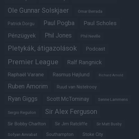
Ole Gunnar Solskjaer
Omar Berrada
Paul Pogba
Paul Scholes
Patrick Dorgu
Phil Jones
Pénzügyek
Phil Neville
Pletykák, átigazolások
Podcast
Premier League
Ralf Rangnick
Raphaël Varane
Rasmus Højlund
Richard Arnold
Ruben Amorim
Ruud van Nistelrooy
Ryan Giggs
Scott McTominay
Senne Lammens
Sir Alex Ferguson
Sergio Reguilon
Sir Bobby Charlton
Sir Jim Ratcliffe
Sir Matt Busby
Southampton
Stoke City
Sofyan Amrabat