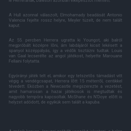
le Herrerának, Dawson azonban elképesztõt mentett.
A Hull azonnal válaszolt, Elmohamady beadását Antonio
Valencia fejelte rossz helyre, Meyler tüzelt, de nem talált
kaput.
Az 55. percben Herrera ugratta ki Youngot, aki balról
megpróbált középre lõni, ám labdájáról kicsit lekésett a
spanyol középpályás, így a védõk tisztázni tudtak. Louis
van Gaal lecserélte az angol játékost, helyette Marouane
Fellaini folytatta.
Egyórányi játék telt el, amikor egy tetszetõs támadást vitt
végig a vendégcsapat, Herrera lõtt 15 méterrõl, centikkel
tévedett. Eközben a Newcastle megszerezte a vezetést,
amit hamarosan a hazai játékosok is megtudtak és
nagyobb tempóra kapcsoltak. McShane és N'Doye elõtt is
helyzet adódott, de egyikük sem talált a kapuba.