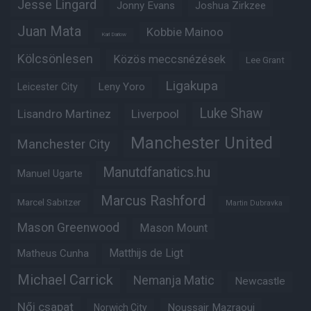
Jesse Lingard
Jonny Evans
Joshua Zirkzee
Juan Mata
Kobbie Mainoo
Karl Darlow
Kölcsönlesen
Közös meccsnézések
Lee Grant
Ligakupa
Leny Yoro
Leicester City
Luke Shaw
Lisandro Martinez
Liverpool
Manchester United
Manchester City
Manutdfanatics.hu
Manuel Ugarte
Marcus Rashford
Marcel Sabitzer
Martin Dubravka
Mason Greenwood
Mason Mount
Matheus Cunha
Matthijs de Ligt
Michael Carrick
Nemanja Matic
Newcastle
Női csapat
Noussair Mazraoui
Norwich City