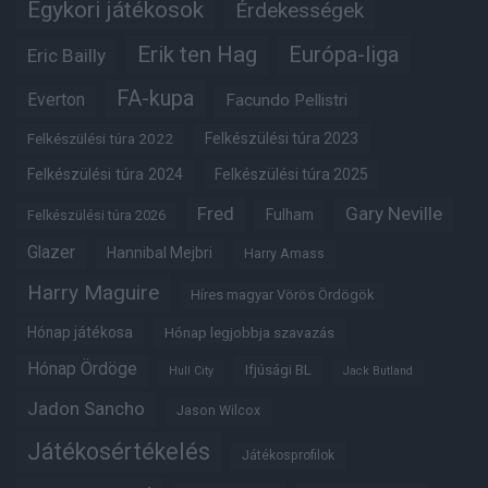
Egykori játékosok
Érdekességek
Erik ten Hag
Európa-liga
Eric Bailly
FA-kupa
Everton
Facundo Pellistri
Felkészülési túra 2022
Felkészülési túra 2023
Felkészülési túra 2024
Felkészülési túra 2025
Fred
Gary Neville
Fulham
Felkészülési túra 2026
Glazer
Hannibal Mejbri
Harry Amass
Harry Maguire
Híres magyar Vörös Ördögök
Hónap játékosa
Hónap legjobbja szavazás
Hónap Ördöge
Ifjúsági BL
Hull City
Jack Butland
Jadon Sancho
Jason Wilcox
Játékosértékelés
Játékosprofilok