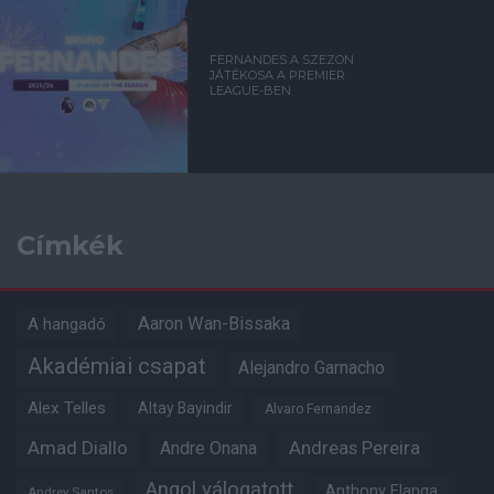
FERNANDES A SZEZON
JÁTÉKOSA A PREMIER
LEAGUE-BEN
Címkék
Aaron Wan-Bissaka
A hangadó
Akadémiai csapat
Alejandro Garnacho
Alex Telles
Altay Bayindir
Alvaro Fernandez
Amad Diallo
Andre Onana
Andreas Pereira
Angol válogatott
Anthony Elanga
Andrey Santos