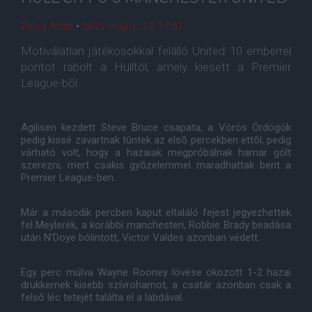
Balog Attila
•
2015. május. 24. 17:57
Motiválatlan játékosokkal felálló United 10 emberrel
pontot rabolt a Hulltól, amely kiesett a Premier
League-bõl.
Agilisen kezdett Steve Bruce csapata, a Vörös Ördögök
pedig kissé zavartnak tûntek az elsõ percekben ettõl, pedig
várható volt, hogy a hazaiak megpróbálnak hamar gólt
szerezni, mert csakis gyõzelemmel maradhattak bent a
Premier League-ben.
Már a második percben kaput eltaláló fejest jegyezhettek
fel Meylerék, a korábbi manchesteri, Robbie Brady beadása
után N'Doye bólintott, Victor Valdes azonban védett.
Egy perc múlva Wayne Rooney lövése okozott 1-2 hazai
drukkernek kisebb szívrohamot, a csatár azonban csak a
felsõ léc tetejét találta el a labdával.