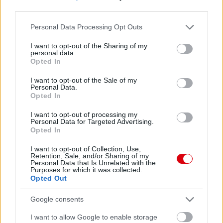
third parties.
Please note that this website/app uses one or more Google
Personal Data Processing Opt Outs
services and may gather and store information including but
Meccs Center
not limited to your visit or usage behaviour. You may click to
I want to opt-out of the Sharing of my
personal data.
grant or deny consent to Google and its third-party tags to
Opted In
use your data for below specified purposes in below Google
consent section.
I want to opt-out of the Sale of my
Leeds United
vs
Manchester
Personal Data.
Opted In
United
I want to opt-out of processing my
Felkészülési szezon 5. mérkőzés
Personal Data for Targeted Advertising.
Croke Park, Dublin
Opted In
2026-08-12 20:30
I want to opt-out of Collection, Use,
Retention, Sale, and/or Sharing of my
3 nap 3 óra 53 perc 33 másodperc
Personal Data that Is Unrelated with the
Purposes for which it was collected.
Opted Out
AC Milan
vs
Manchester United
2026-08-15 18:00
Google consents
ELŐZŐ MÉRKŐZÉSEK
I want to allow Google to enable storage