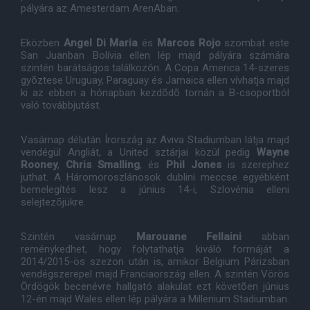
pályára az Amesterdam ArenAban.
Eközben
Angel Di Maria
és
Marcos Rojo
szombat este
San Juanban Bolívia ellen lép majd pályára számára
szintén barátságos találkozón. A Copa America 14-szeres
gyõztese Uruguay, Paraguay és Jamaica ellen vívhatja majd
ki az ebben a hónapban kezdõdõ tornán a B-csoportból
való továbbjutást.
Vasárnap délután Írország az Aviva Stadiumban látja majd
vendégül Angliát, a United sztárjai közül pedig
Wayne
Rooney
,
Chris Smalling
, és
Phil Jones
is szerephez
juthat. A Háromoroszlánosok dublini meccse egyébként
bemelegítés lesz a június 14-i, Szlovénia elleni
selejtezõjükre.
Szintén vasárnap
Marouane Fellaini
abban
reménykedhet, hogy folytathatja kiváló formáját a
2014/2015-ös szezon után is, amikor Belgium Párizsban
vendégszerepel majd Franciaország ellen. A szintén Vörös
Ördögök becenévre hallgató alakulat ezt követõen június
12-én majd Wales ellen lép pályára a Millenium Stadiumban.