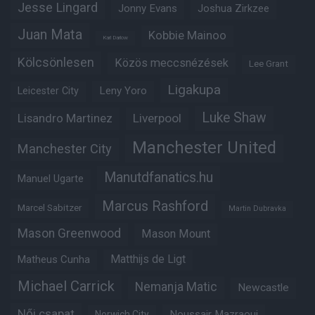
Jesse Lingard
Jonny Evans
Joshua Zirkzee
Juan Mata
Kobbie Mainoo
Karl Darlow
Kölcsönlesen
Közös meccsnézések
Lee Grant
Ligakupa
Leny Yoro
Leicester City
Luke Shaw
Lisandro Martinez
Liverpool
Manchester United
Manchester City
Manutdfanatics.hu
Manuel Ugarte
Marcus Rashford
Marcel Sabitzer
Martin Dubravka
Mason Greenwood
Mason Mount
Matheus Cunha
Matthijs de Ligt
Michael Carrick
Nemanja Matic
Newcastle
Női csapat
Noussair Mazraoui
Norwich City