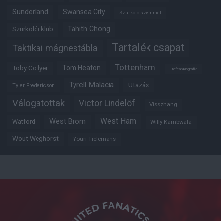
Sunderland
Swansea City
Szurkoló szemmel
Tahith Chong
Szurkolói klub
Tartalék csapat
Taktikai mágnestábla
Tottenham
Tom Heaton
Toby Collyer
Trófeabibliográfia
Tyrell Malacia
Utazás
Tyler Fredericson
Válogatottak
Victor Lindelöf
Visszhang
West Ham
West Brom
Watford
Willy Kambwala
Wout Weghorst
Youri Tielemans