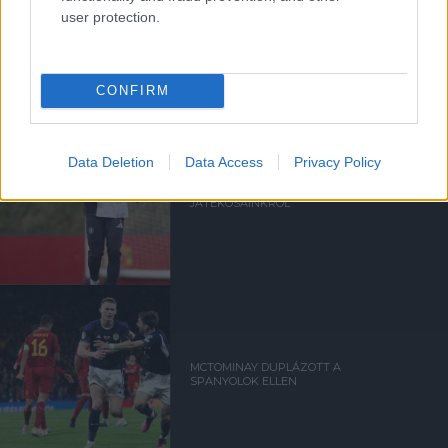
VÖRÖS ÖRDÖGÖK A
user protection.
VÁLOGATOTTBAN
CONFIRM
Data Deletion
Data Access
Privacy Policy
FRISS HÍREK VÁLOGATOTT
JÁTÉKOSAINKRÓL
MCTOMINAY DUPLÁZOTT A
SPANYOLOK ELLEN