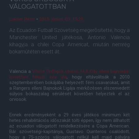
VÁLOGATOTTBAN
Lakner Péter
•
2015. június. 03. 15:29
Az Ecuadori Futball Szövetség megerõsítette, hogy a
Manchester United játékosa, Antonio Valencia
kihagyja a chilei Copa Americat, miután nemrég
bokamûtéten esett át.
Valencia a
Vörös Ördögök utolsó, Hull City elleni bajnokiját
követõen feküdt kés alá
, hogy eltávolítsák a 2010
szeptemberében bokájába helyezett fém csavarokat, amit
a Rangers elleni Bajnokok Ligája mérkõzésen elszenvedett
súlyos bokaszalag sérülését követõen helyeztek el az
orvosok.
Ennek eredményeként a 29 éves játékos minimum két
hetes rehabilitációs idõszakát tölti éppen, így nem állhatott
az ecuadori válogatott rendelkezésére a Copa American.
Bár szövetségi-kapitánya, Gustavo Quinteros csalódott,
hogy a 75-szörös válogatott nélkül kell majd pályára