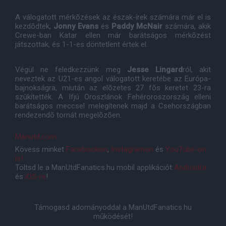
A válogatott mérkõzések az észak-írek számára már el is
kezdõdtek,
Jonny Evans
és
Paddy McNair
számára, akik
Crewe-ban Katar ellen már barátságos mérkõzést
játszottak, és 1-1-es döntetlent értek el.
Végül ne feledkezzünk meg
Jesse Lingard
ról, akit
neveztek az U21-es angol válogatott keretébe az Európa-
bajnokságra, miután az elõzetes 27 fõs keretet 23-ra
szûkítették. A Ifjú Oroszlánok Fehéroroszország elleni
barátságos meccsel melegítenek majd a Csehországban
rendezendõ tornát megelõzõen.
Manutd.com
Kövess minket
Facebookon
,
Instagramon
és
YouTube-on
is!
Töltsd le a ManUtdFanatics.hu mobil applikációt
Androidra
és
iOS-re
!
Támogasd adományoddal a ManUtdFanatics.hu
működését!