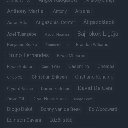
Angol válogatott
Anthony Elanga
Andrey Santos
Anthony Martial
Arsenal
Antony
Átigazolások
Átigazolási Center
Aston Villa
Bajnokok Ligája
Axel Tuanzebe
Ayden Heaven
Benjamin Sesko
Brandon Williams
Bournemouth
Bruno Fernandes
Bryan Mbeumo
Casemiro
Chelsea
Bryan Robson
Cardiff City
Christian Eriksen
Cristiano Ronaldo
Chido Obi
David De Gea
Crystal Palace
Darren Fletcher
Dean Henderson
David Gill
Diego Leon
Diogo Dalot
Donny van de Beek
Ed Woodward
Edinson Cavani
Edzői stáb