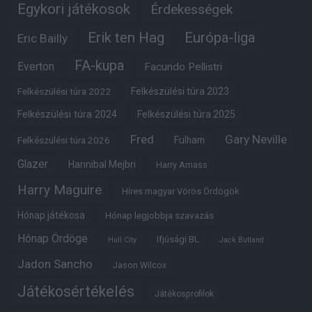
Egykori játékosok
Érdekességek
Erik ten Hag
Európa-liga
Eric Bailly
FA-kupa
Everton
Facundo Pellistri
Felkészülési túra 2022
Felkészülési túra 2023
Felkészülési túra 2024
Felkészülési túra 2025
Fred
Gary Neville
Fulham
Felkészülési túra 2026
Glazer
Hannibal Mejbri
Harry Amass
Harry Maguire
Híres magyar Vörös Ördögök
Hónap játékosa
Hónap legjobbja szavazás
Hónap Ördöge
Ifjúsági BL
Hull City
Jack Butland
Jadon Sancho
Jason Wilcox
Játékosértékelés
Játékosprofilok