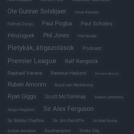
Ole Gunnar Solskjaer
Omar Berrada
Paul Pogba
Paul Scholes
Patrick Dorgu
Phil Jones
Pénzügyek
Phil Neville
Pletykák, átigazolások
Podcast
Premier League
Ralf Rangnick
Raphaël Varane
Rasmus Højlund
Richard Arnold
Ruben Amorim
Ruud van Nistelrooy
Ryan Giggs
Scott McTominay
Senne Lammens
Sir Alex Ferguson
Sergio Reguilon
Sir Bobby Charlton
Sir Jim Ratcliffe
Sir Matt Busby
Southampton
Stoke City
Sofyan Amrabat