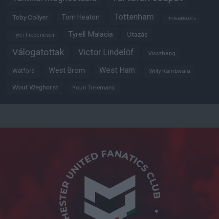
Tottenham
Tom Heaton
Toby Collyer
Trófeabibliográfia
Tyrell Malacia
Utazás
Tyler Fredericson
Válogatottak
Victor Lindelöf
Visszhang
West Ham
West Brom
Watford
Willy Kambwala
Wout Weghorst
Youri Tielemans