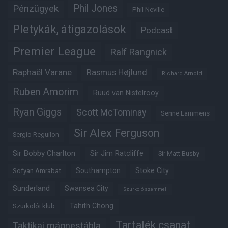
Phil Jones
Pénzügyek
Phil Neville
Pletykák, átigazolások
Podcast
Premier League
Ralf Rangnick
Raphaël Varane
Rasmus Højlund
Richard Arnold
Ruben Amorim
Ruud van Nistelrooy
Ryan Giggs
Scott McTominay
Senne Lammens
Sir Alex Ferguson
Sergio Reguilon
Sir Bobby Charlton
Sir Jim Ratcliffe
Sir Matt Busby
Southampton
Stoke City
Sofyan Amrabat
Sunderland
Swansea City
Szurkoló szemmel
Tahith Chong
Szurkolói klub
Tartalék csapat
Taktikai mágnestábla