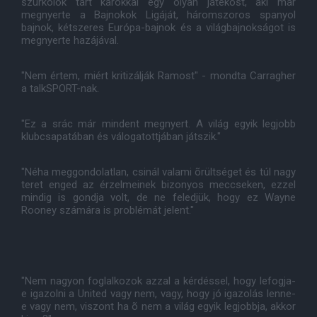
szurkolók tárt karokkal egy olyan játékost, aki már
megnyerte a Bajnokok Ligáját, háromszoros spanyol
bajnok, kétszeres Európa-bajnok és a világbajnokságot is
megnyerte hazájával.
"Nem értem, miért kritizálják Ramost" - mondta Carragher
a talkSPORT-nak.
"Ez a srác már mindent megnyert. A világ egyik legjobb
klubcsapatában és válogatottjában játszik."
"Néha meggondolatlan, csinál valami õrültséget és túl nagy
teret enged az érzelmeinek bizonyos meccseken, ezzel
mindig is gondja volt, de ne feledjük, hogy ez Wayne
Rooney számára is problémát jelent."
"Nem nagyon foglalkozok azzal a kérdéssel, hogy lefogja-
e igazolni a United vagy nem, vagy, hogy jó igazolás lenne-
e vagy nem, viszont ha õ nem a világ egyik legjobbja, akkor