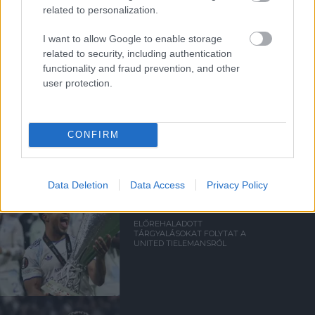
a ManUtdFanatics.hu működését!
related to personalization.
I want to allow Google to enable storage
related to security, including authentication
functionality and fraud prevention, and other
user protection.
Kapcsolódó hírek
CONFIRM
PLETYKÁK, ÁTIGAZOLÁSOK
Data Deletion
Data Access
Privacy Policy
ELŐREHALADOTT
TÁRGYALÁSOKAT FOLYTAT A
UNITED TIELEMANSRÓL