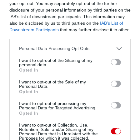
your opt-out. You may separately opt-out of the further
disclosure of your personal information by third parties on the
IAB’s list of downstream participants. This information may
also be disclosed by us to third parties on the
IAB’s List of
Downstream Participants
that may further disclose it to other
third parties.
Please note that this website/app uses one or more Google
Personal Data Processing Opt Outs
services and may gather and store information including but
not limited to your visit or usage behaviour. You may click to
I want to opt-out of the Sharing of my
personal data.
grant or deny consent to Google and its third-party tags to
Opted In
use your data for below specified purposes in below Google
consent section.
I want to opt-out of the Sale of my
Personal Data.
Opted In
I want to opt-out of processing my
Personal Data for Targeted Advertising.
Opted In
Meccs Center
I want to opt-out of Collection, Use,
Retention, Sale, and/or Sharing of my
Personal Data that Is Unrelated with the
Paris Saint-Germain
vs
Purposes for which it was collected.