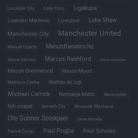
Ligakupa
Leny Yoro
Leicester City
Luke Shaw
Lisandro Martinez
Liverpool
Manchester United
Manchester City
Manutdfanatics.hu
Manuel Ugarte
Marcus Rashford
Marcel Sabitzer
Martin Dubravka
Mason Greenwood
Mason Mount
Matheus Cunha
Matthijs de Ligt
Michael Carrick
Nemanja Matic
Newcastle
Női csapat
Noussair Mazraoui
Norwich City
Ole Gunnar Solskjaer
Omar Berrada
Paul Pogba
Paul Scholes
Patrick Dorgu