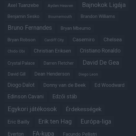
Bajnokok Ligája
Axel Tuanzebe
Ayden Heaven
Benjamin Sesko
Brandon Williams
Bournemouth
Bruno Fernandes
Bryan Mbeumo
Casemiro
Chelsea
Bryan Robson
Cardiff City
Christian Eriksen
Cristiano Ronaldo
Chido Obi
David De Gea
Crystal Palace
Darren Fletcher
Dean Henderson
David Gill
Diego Leon
Diogo Dalot
Donny van de Beek
Ed Woodward
Edinson Cavani
Edzői stáb
Egykori játékosok
Érdekességek
Erik ten Hag
Európa-liga
Eric Bailly
FA-kupa
Everton
Facundo Pellistri