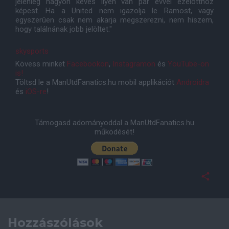
jelenleg nagyon kevés ilyen van pár évvel ezelõtthöz
képest. Ha a United nem igazolja le Ramost, vagy
egyszerûen csak nem akarja megszerezni, nem hiszem,
hogy találnának jobb jelöltet."
skysports
Kövess minket
Facebookon
,
Instagramon
és
YouTube-on
is!
Töltsd le a ManUtdFanatics.hu mobil applikációt
Androidra
és
iOS-re
!
Támogasd adományoddal a ManUtdFanatics.hu
működését!
Hozzászólások