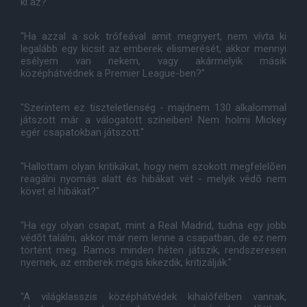
ki az?"
"Ha azzal a sok trófeával amit megnyert, nem vívta ki
legalább egy kicsit az emberek elismerését, akkor mennyi
esélyem van nekem, vagy akármelyik másik
középhátvédnek a Premier League-ben?"
"Szerintem ez tiszteletlenség - majdnem 130 alkalommal
játszott már a válogatott színeiben! Nem holmi Mickey
egér csapatokban játszott."
"Hallottam olyan kritikákat, hogy nem szokott megfelelõen
reagálni nyomás alatt és hibákat vét - melyik védõ nem
követ el hibákat?"
"Ha egy olyan csapat, mint a Real Madrid, tudna egy jobb
védõt találni, akkor már nem lenne a csapatban, de ez nem
történt meg. Ramos minden héten játszik, rendszeresen
nyernek, az emberek mégis kikezdik, kritizálják."
"A világklasszis középhátvédek kihalófélben vannak,