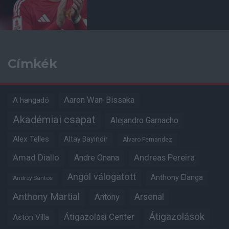
Címkék
Aaron Wan-Bissaka
A hangadó
Akadémiai csapat
Alejandro Garnacho
Alex Telles
Altay Bayindir
Alvaro Fernandez
Amad Diallo
Andre Onana
Andreas Pereira
Angol válogatott
Anthony Elanga
Andrey Santos
Anthony Martial
Arsenal
Antony
Átigazolások
Átigazolási Center
Aston Villa