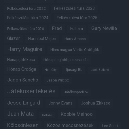
Felkészülési túra 2022
Felkészülési túra 2023
Felkészülési túra 2024
Felkészülési túra 2025
Fred
Gary Neville
Fulham
Felkészülési túra 2026
Glazer
Hannibal Mejbri
Harry Amass
Harry Maguire
Híres magyar Vörös Ördögök
Hónap játékosa
Hónap legjobbja szavazás
Hónap Ördöge
Ifjúsági BL
Hull City
Jack Butland
Jadon Sancho
Jason Wilcox
Játékosértékelés
Játékosprofilok
Jesse Lingard
Jonny Evans
Joshua Zirkzee
Juan Mata
Kobbie Mainoo
Karl Darlow
Kölcsönlesen
Közös meccsnézések
Lee Grant