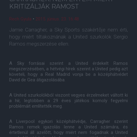
KRITIZÁLJÁK RAMOST
Rech Gyula
•
2015. június. 23. 16:48
Jamie Carragher, a Sky Sports szakértõje nem érti,
hogy miért tiltakoznának a United szurkolók Sergio
Ramos megszerzése ellen.
A Sky forrásai szerint a United érdekelt Ramos
megszerzésében, a hétvégi hírek szerint a United pedig azt
követeli, hogy a Real Madrid vonja be a középhátvédet
David de Gea átigazolásába.
A United szurkolókból viszont vegyes érzelmeket váltott ki
a hír, legtöbben a 29 éves játékos komoly fegyelmi
problémáit említették meg.
A Liverpool egykori középhátvédje, Carragher szerint
Ramos remek igazolás lenne a United számára, és
értetlenül áll azelõtt, hogy miért nem fogadnak a United