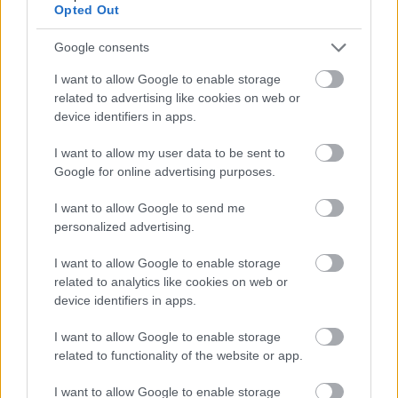
Opted Out
Manchester United
Google consents
Felkészülési szezon 4. mérkőzés
Nya Ullevi, Göteborg
I want to allow Google to enable storage
2026-08-08 17:00
related to advertising like cookies on web or
device identifiers in apps.
1 nap 5 óra 0 perc 18 másodperc
I want to allow my user data to be sent to
Google for online advertising purposes.
Leeds United
vs
Manchester United
2026-08-12 20:30
I want to allow Google to send me
AC Milan
vs
Manchester United
2026-08-15 18:00
personalized advertising.
I want to allow Google to enable storage
ELŐZŐ MÉRKŐZÉSEK
related to analytics like cookies on web or
device identifiers in apps.
Támogatás
I want to allow Google to enable storage
related to functionality of the website or app.
Támogasd adományoddal
I want to allow Google to enable storage