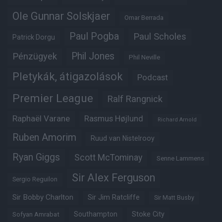
Ole Gunnar Solskjaer
Omar Berrada
Paul Pogba
Paul Scholes
Patrick Dorgu
Phil Jones
Pénzügyek
Phil Neville
Pletykák, átigazolások
Podcast
Premier League
Ralf Rangnick
Raphaël Varane
Rasmus Højlund
Richard Arnold
Ruben Amorim
Ruud van Nistelrooy
Ryan Giggs
Scott McTominay
Senne Lammens
Sir Alex Ferguson
Sergio Reguilon
Sir Bobby Charlton
Sir Jim Ratcliffe
Sir Matt Busby
Southampton
Stoke City
Sofyan Amrabat