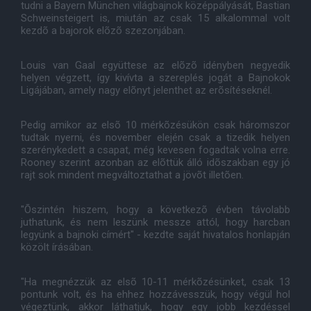
tudni a Bayern München világbajnok középpályását, Bastian
Schweinsteigert is, miután az csak 15 alkalommal volt
kezdõ a bajorok elõzõ szezonjában.
Louis van Gaal együttese az elõzõ idényben negyedik
helyen végzett, így kivívta a szereplés jogát a Bajnokok
Ligájában, amely nagy elõnyt jelenthet az erõsítéseknél.
Pedig amikor az elsõ 10 mérkõzésükön csak háromszor
tudtak nyerni, és november elején csak a tizedik helyen
szerénykedett a csapat, még kevesen fogadtak volna erre.
Rooney szerint azonban az elõttük álló idõszakban egy jó
rajt sok mindent megváltoztathat a jövõt illetõen.
"Õszintén hiszem, hogy a következõ évben távolabb
juthatunk, és nem leszünk messze attól, hogy harcban
legyünk a bajnoki címért" - kezdte saját hivatalos honlapján
közölt írásában.
"Ha megnézzük az elsõ 10-11 mérkõzésünket, csak 13
pontunk volt, és ha ehhez hozzávesszük, hogy végül hol
végeztünk, akkor láthatjuk, hogy egy jobb kezdéssel