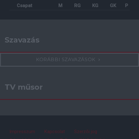
Csapat
M
RG
KG
GK
P
Szavazás
KORÁBBI SZAVAZÁSOK
TV műsor
Impresszum
Kapcsolat
Szerzői jog