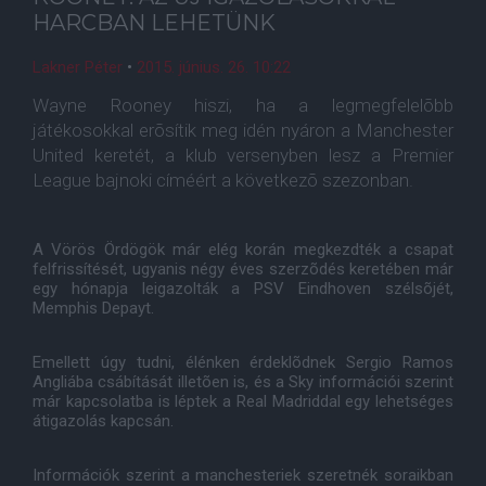
HARCBAN LEHETÜNK
Lakner Péter
•
2015. június. 26. 10:22
Wayne Rooney hiszi, ha a legmegfelelõbb
játékosokkal erõsítik meg idén nyáron a Manchester
United keretét, a klub versenyben lesz a Premier
League bajnoki címéért a következõ szezonban.
A Vörös Ördögök már elég korán megkezdték a csapat
felfrissítését, ugyanis négy éves szerzõdés keretében már
egy hónapja leigazolták a PSV Eindhoven szélsõjét,
Memphis Depayt.
Emellett úgy tudni, élénken érdeklõdnek Sergio Ramos
Angliába csábítását illetõen is, és a Sky információi szerint
már kapcsolatba is léptek a Real Madriddal egy lehetséges
átigazolás kapcsán.
Információk szerint a manchesteriek szeretnék soraikban