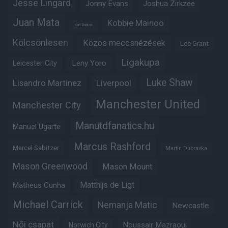
Jesse Lingard
Jonny Evans
Joshua Zirkzee
Juan Mata
Kobbie Mainoo
Karl Darlow
Kölcsönlesen
Közös meccsnézések
Lee Grant
Ligakupa
Leny Yoro
Leicester City
Luke Shaw
Lisandro Martinez
Liverpool
Manchester United
Manchester City
Manutdfanatics.hu
Manuel Ugarte
Marcus Rashford
Marcel Sabitzer
Martin Dubravka
Mason Greenwood
Mason Mount
Matheus Cunha
Matthijs de Ligt
Michael Carrick
Nemanja Matic
Newcastle
Női csapat
Noussair Mazraoui
Norwich City