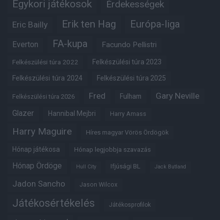
Egykori játékosok
Érdekességek
Erik ten Hag
Európa-liga
Eric Bailly
FA-kupa
Everton
Facundo Pellistri
Felkészülési túra 2022
Felkészülési túra 2023
Felkészülési túra 2024
Felkészülési túra 2025
Fred
Gary Neville
Fulham
Felkészülési túra 2026
Glazer
Hannibal Mejbri
Harry Amass
Harry Maguire
Híres magyar Vörös Ördögök
Hónap játékosa
Hónap legjobbja szavazás
Hónap Ördöge
Ifjúsági BL
Hull City
Jack Butland
Jadon Sancho
Jason Wilcox
Játékosértékelés
Játékosprofilok