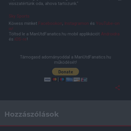
visszatértünk oda, ahova tartozunk."
Sky Sports
Kövess minket
Facebookon
,
Instagramon
és
YouTube-on
is!
Töltsd le a ManUtdFanatics.hu mobil applikációt
Androidra
és
iOS-re
!
Támogasd adományoddal a ManUtdFanatics.hu
működését!
Hozzászólások