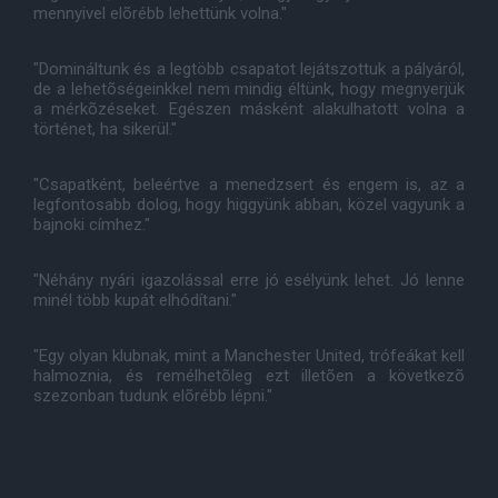
mennyivel elõrébb lehettünk volna."
"Domináltunk és a legtöbb csapatot lejátszottuk a pályáról,
de a lehetõségeinkkel nem mindig éltünk, hogy megnyerjük
a mérkõzéseket. Egészen másként alakulhatott volna a
történet, ha sikerül."
"Csapatként, beleértve a menedzsert és engem is, az a
legfontosabb dolog, hogy higgyünk abban, közel vagyunk a
bajnoki címhez."
"Néhány nyári igazolással erre jó esélyünk lehet. Jó lenne
minél több kupát elhódítani."
"Egy olyan klubnak, mint a Manchester United, trófeákat kell
halmoznia, és remélhetõleg ezt illetõen a következõ
szezonban tudunk elõrébb lépni."