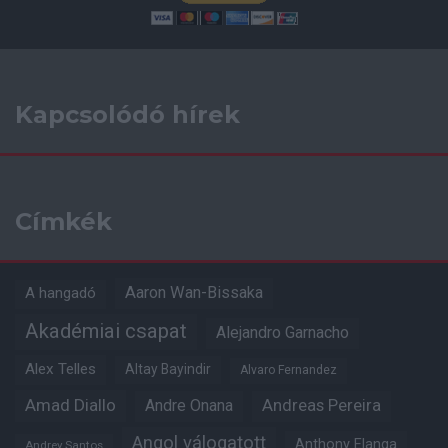
Kapcsolódó hírek
Címkék
Aaron Wan-Bissaka
A hangadó
Akadémiai csapat
Alejandro Garnacho
Alex Telles
Altay Bayindir
Alvaro Fernandez
Amad Diallo
Andre Onana
Andreas Pereira
Angol válogatott
Anthony Elanga
Andrey Santos