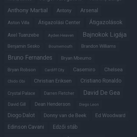
Anthony Martial
Arsenal
Antony
Átigazolások
Átigazolási Center
Aston Villa
Bajnokok Ligája
Axel Tuanzebe
Ayden Heaven
Benjamin Sesko
Brandon Williams
Bournemouth
Bruno Fernandes
Bryan Mbeumo
Casemiro
Chelsea
Bryan Robson
Cardiff City
Christian Eriksen
Cristiano Ronaldo
Chido Obi
David De Gea
Crystal Palace
Darren Fletcher
Dean Henderson
David Gill
Diego Leon
Diogo Dalot
Donny van de Beek
Ed Woodward
Edinson Cavani
Edzői stáb