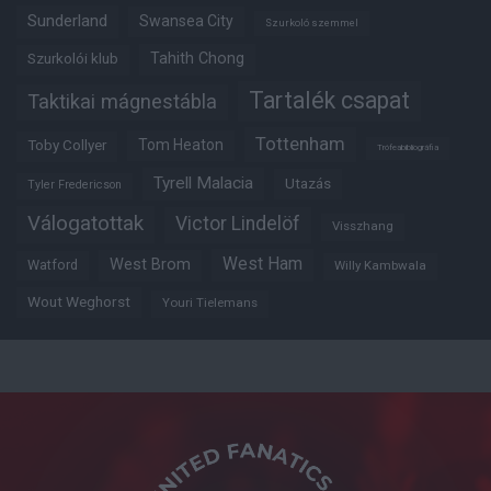
Sunderland
Swansea City
Szurkoló szemmel
Tahith Chong
Szurkolói klub
Tartalék csapat
Taktikai mágnestábla
Tottenham
Tom Heaton
Toby Collyer
Trófeabibliográfia
Tyrell Malacia
Utazás
Tyler Fredericson
Válogatottak
Victor Lindelöf
Visszhang
West Ham
West Brom
Watford
Willy Kambwala
Wout Weghorst
Youri Tielemans