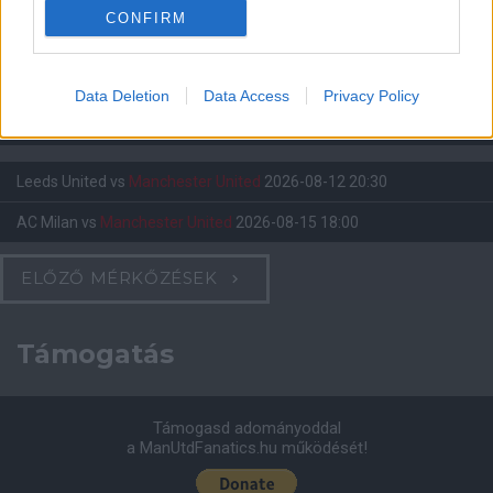
CONFIRM
Felkészülési szezon 4. mérkőzés
Nya Ullevi, Göteborg
2026-08-08 17:00
Data Deletion
Data Access
Privacy Policy
2 nap 6 óra 49 perc 41 másodperc
Leeds United
vs
Manchester United
2026-08-12 20:30
AC Milan
vs
Manchester United
2026-08-15 18:00
ELŐZŐ MÉRKŐZÉSEK
Támogatás
Támogasd adományoddal
a ManUtdFanatics.hu működését!