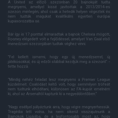
A United az elõzõ szezonban 20 bajnokiját tudta
megnyerni, amellyel kissé javítottak a 2013/2014-es
szezon mérlegén, ahol csak a hetedik helyen végeztek és
nem tudták magukat kvalifikálni egyetlen európai
kupasorozatba se.
Bár így is 17 ponttal elmaradtak a bajnok Chelsea mögött,
Rooney elégedett volt a fejlõdéssel, amelyet Van Gaal elsõ
menedzseri szezonjában tudtak véghez vinni.
"Fel kellett ismerni, hogy egy új menedzserrel, új
játékosokkal, és új edzõi stábbal kezdjük meg a szezont" -
tette hozzá.
"Mindig nehéz feladat lesz megnyerni a Premier League
küzdelmeit. Csalódást keltõ volt, hogy semmilyen trófeát
nem tudtunk elhódítani, különösen az FA-kupát emelném
ki, ahol az Arsenaltól kaptunk ki a negyeddöntõben."
"Nagy eséllyel pályáztunk arra, hogy végre megnyerhessük.
Tragédia lett volna, ha nem sikerül visszajutnunk a
Bajnokok Ligájába, de a legfontosabb most az, hogy