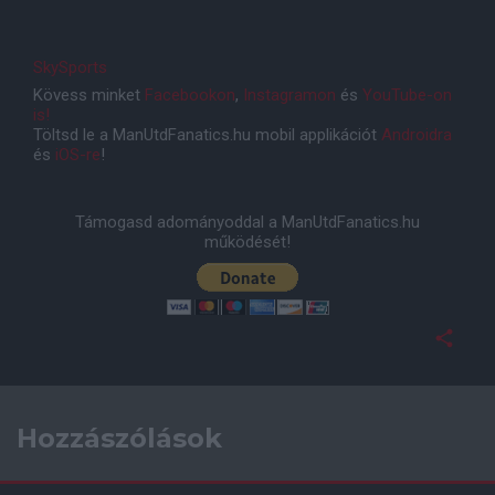
SkySports
Kövess minket
Facebookon
,
Instagramon
és
YouTube-on
is!
Töltsd le a ManUtdFanatics.hu mobil applikációt
Androidra
és
iOS-re
!
Támogasd adományoddal a ManUtdFanatics.hu
működését!
Hozzászólások