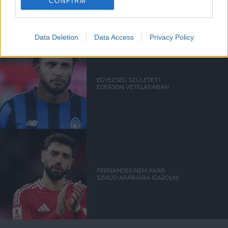
CHELSEA-VEL - SAJTÓHÍR
CONFIRM
Data Deletion
Data Access
Privacy Policy
EGYEZSÉG SZÜLETETT
EDERSON VÉTELÁRÁBAN
FERNANDES NEM AKAR
SZAÚD-ARÁBIÁBA IGAZOLNI