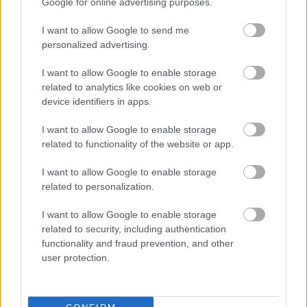
Google for online advertising purposes.
I want to allow Google to send me
personalized advertising.
Kapcsolódó hírek
I want to allow Google to enable storage
related to analytics like cookies on web or
PLETYKÁK, ÁTIGAZOLÁSOK
device identifiers in apps.
I want to allow Google to enable storage
related to functionality of the website or app.
ELŐREHALADOTT
I want to allow Google to enable storage
TÁRGYALÁSOKAT FOLYTAT A
UNITED TIELEMANSRÓL
related to personalization.
I want to allow Google to enable storage
related to security, including authentication
functionality and fraud prevention, and other
user protection.
ANDREY SANTOSRÓL
MEGEGYEZETT A UNITED A