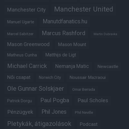
Manchester United
Manchester City
Manutdfanatics.hu
Manuel Ugarte
Marcus Rashford
Marcel Sabitzer
Martin Dubravka
Mason Greenwood
Mason Mount
Matheus Cunha
Matthijs de Ligt
Michael Carrick
Nemanja Matic
Newcastle
Női csapat
Noussair Mazraoui
Norwich City
Ole Gunnar Solskjaer
Omar Berrada
Paul Pogba
Paul Scholes
Patrick Dorgu
Phil Jones
Pénzügyek
Phil Neville
Pletykák, átigazolások
Podcast