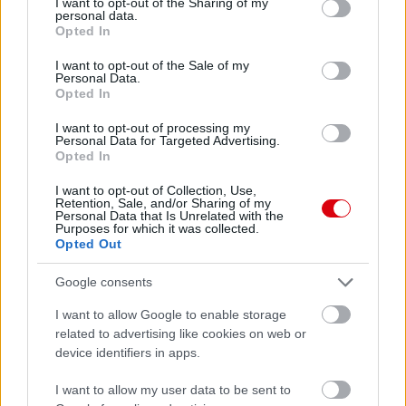
not limited to your visit or usage behaviour. You may click to
I want to opt-out of the Sharing of my
personal data.
grant or deny consent to Google and its third-party tags to
Felkészülési szezon 5. mérkőzés
Opted In
use your data for below specified purposes in below Google
Croke Park, Dublin
consent section.
2026-08-12 20:30
I want to opt-out of the Sale of my
Personal Data.
Opted In
3 nap 5 óra 4 perc 19 másodperc
I want to opt-out of processing my
Personal Data for Targeted Advertising.
AC Milan
vs
Manchester United
2026-08-15 18:00
Opted In
I want to opt-out of Collection, Use,
ELŐZŐ MÉRKŐZÉSEK
Retention, Sale, and/or Sharing of my
Personal Data that Is Unrelated with the
Purposes for which it was collected.
Opted Out
Támogatás
Google consents
I want to allow Google to enable storage
Támogasd adományoddal
related to advertising like cookies on web or
a ManUtdFanatics.hu működését!
device identifiers in apps.
I want to allow my user data to be sent to