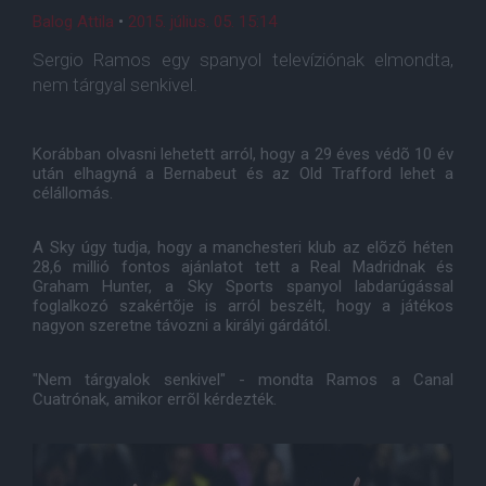
Balog Attila
•
2015. július. 05. 15:14
Sergio Ramos egy spanyol televíziónak elmondta,
nem tárgyal senkivel.
Korábban olvasni lehetett arról, hogy a 29 éves védõ 10 év
után elhagyná a Bernabeut és az Old Trafford lehet a
célállomás.
A Sky úgy tudja, hogy a manchesteri klub az elõzõ héten
28,6 millió fontos ajánlatot tett a Real Madridnak és
Graham Hunter, a Sky Sports spanyol labdarúgással
foglalkozó szakértõje is arról beszélt, hogy a játékos
nagyon szeretne távozni a királyi gárdától.
"Nem tárgyalok senkivel" - mondta Ramos a Canal
Cuatrónak, amikor errõl kérdezték.