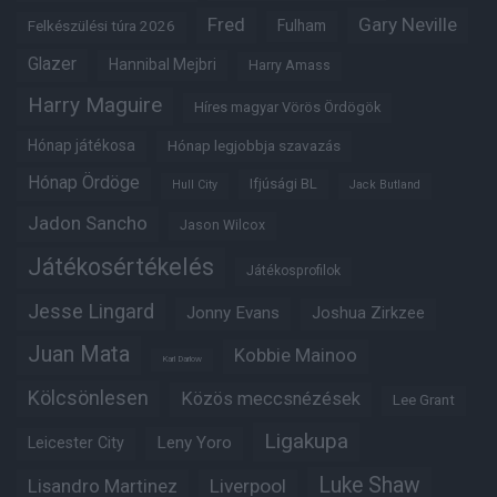
Fred
Gary Neville
Fulham
Felkészülési túra 2026
Glazer
Hannibal Mejbri
Harry Amass
Harry Maguire
Híres magyar Vörös Ördögök
Hónap játékosa
Hónap legjobbja szavazás
Hónap Ördöge
Ifjúsági BL
Hull City
Jack Butland
Jadon Sancho
Jason Wilcox
Játékosértékelés
Játékosprofilok
Jesse Lingard
Jonny Evans
Joshua Zirkzee
Juan Mata
Kobbie Mainoo
Karl Darlow
Kölcsönlesen
Közös meccsnézések
Lee Grant
Ligakupa
Leny Yoro
Leicester City
Luke Shaw
Lisandro Martinez
Liverpool