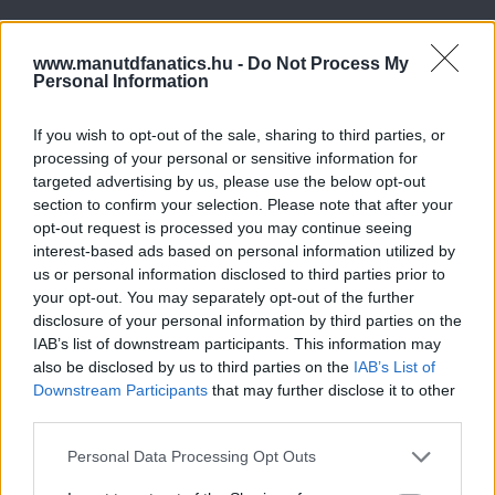
www.manutdfanatics.hu -
Do Not Process My
Personal Information
If you wish to opt-out of the sale, sharing to third parties, or
processing of your personal or sensitive information for
targeted advertising by us, please use the below opt-out
section to confirm your selection. Please note that after your
opt-out request is processed you may continue seeing
interest-based ads based on personal information utilized by
us or personal information disclosed to third parties prior to
your opt-out. You may separately opt-out of the further
disclosure of your personal information by third parties on the
IAB’s list of downstream participants. This information may
Meccs Center
also be disclosed by us to third parties on the
IAB’s List of
Downstream Participants
that may further disclose it to other
third parties.
Leeds United
vs
Manchester
Please note that this website/app uses one or more Google
Personal Data Processing Opt Outs
services and may gather and store information including but
United