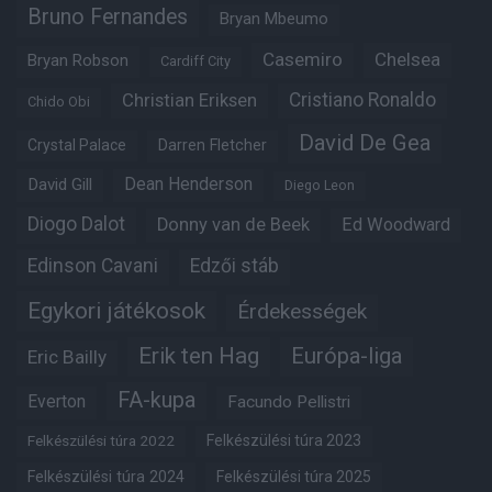
Bruno Fernandes
Bryan Mbeumo
Casemiro
Chelsea
Bryan Robson
Cardiff City
Christian Eriksen
Cristiano Ronaldo
Chido Obi
David De Gea
Crystal Palace
Darren Fletcher
Dean Henderson
David Gill
Diego Leon
Diogo Dalot
Donny van de Beek
Ed Woodward
Edinson Cavani
Edzői stáb
Egykori játékosok
Érdekességek
Erik ten Hag
Európa-liga
Eric Bailly
FA-kupa
Everton
Facundo Pellistri
Felkészülési túra 2022
Felkészülési túra 2023
Felkészülési túra 2024
Felkészülési túra 2025