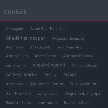
Címkék
Aaron Wan-Bissaka
A hangadó
Akadémiai csapat
Alejandro Garnacho
Alex Telles
Altay Bayindir
Alvaro Fernandez
Amad Diallo
Andre Onana
Andreas Pereira
Angol válogatott
Anthony Elanga
Andrey Santos
Anthony Martial
Arsenal
Antony
Átigazolások
Átigazolási Center
Aston Villa
Bajnokok Ligája
Axel Tuanzebe
Ayden Heaven
Benjamin Sesko
Brandon Williams
Bournemouth