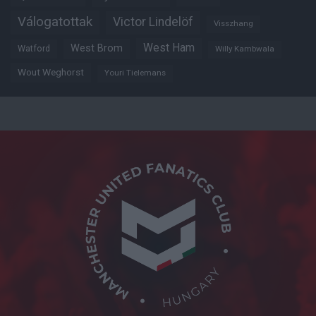
Válogatottak
Victor Lindelöf
Visszhang
West Ham
West Brom
Watford
Willy Kambwala
Wout Weghorst
Youri Tielemans