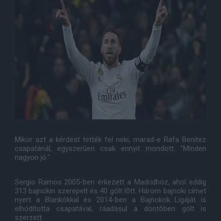
Mikor azt a kérdést tették fel neki, marad-e Rafa Benitez
csapatánál, egyszerûen csak ennyit mondott: "Minden
nagyon jó."
Sergio Ramos 2005-ben érkezett a Madridhoz, ahol eddig
313 bajnokin szerepelt és 40 gólt lõtt. Három bajnoki címet
nyert a Blankókkal és 2014-ben a Bajnokok Ligáját is
elhódította csapatával, ráadásul a döntõben gólt is
szerzett.