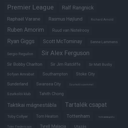
Premier League
Ralf Rangnick
Raphaël Varane
Rasmus Højlund
Richard Arnold
Ruben Amorim
Ruud van Nistelrooy
Ryan Giggs
Scott McTominay
Senne Lammens
Sir Alex Ferguson
Sergio Reguilon
Sir Bobby Charlton
Sir Jim Ratcliffe
Sir Matt Busby
Southampton
Stoke City
Sofyan Amrabat
Sunderland
Swansea City
Szurkoló szemmel
Tahith Chong
Szurkolói klub
Tartalék csapat
Taktikai mágnestábla
Tottenham
Tom Heaton
Toby Collyer
Trófeabibliográfia
Tyrell Malacia
Utazás
Tyler Fredericson