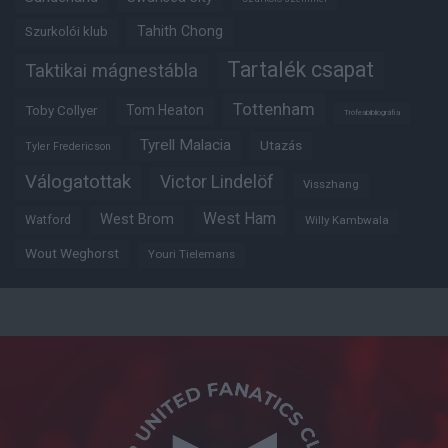
Tahith Chong
Szurkolói klub
Tartalék csapat
Taktikai mágnestábla
Tottenham
Tom Heaton
Toby Collyer
Trófeabibliográfia
Tyrell Malacia
Utazás
Tyler Fredericson
Válogatottak
Victor Lindelöf
Visszhang
West Ham
West Brom
Watford
Willy Kambwala
Wout Weghorst
Youri Tielemans