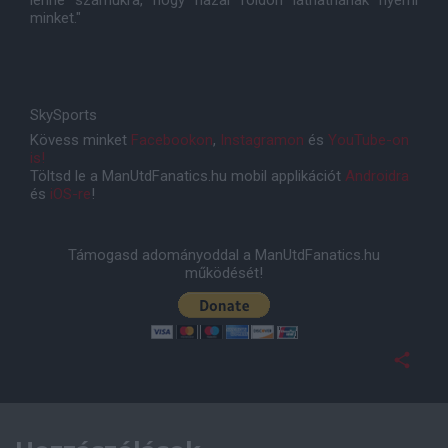
lenne számukra, hogy hazai földön láthatnának nyerni
minket."
SkySports
Kövess minket
Facebookon
,
Instagramon
és
YouTube-on
is!
Töltsd le a ManUtdFanatics.hu mobil applikációt
Androidra
és
iOS-re
!
Támogasd adományoddal a ManUtdFanatics.hu
működését!