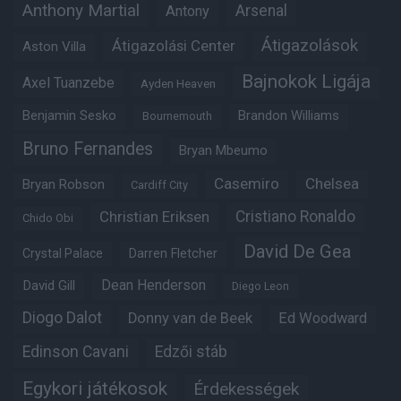
Anthony Martial
Arsenal
Antony
Átigazolások
Átigazolási Center
Aston Villa
Bajnokok Ligája
Axel Tuanzebe
Ayden Heaven
Benjamin Sesko
Brandon Williams
Bournemouth
Bruno Fernandes
Bryan Mbeumo
Casemiro
Chelsea
Bryan Robson
Cardiff City
Christian Eriksen
Cristiano Ronaldo
Chido Obi
David De Gea
Crystal Palace
Darren Fletcher
Dean Henderson
David Gill
Diego Leon
Diogo Dalot
Donny van de Beek
Ed Woodward
Edinson Cavani
Edzői stáb
Egykori játékosok
Érdekességek