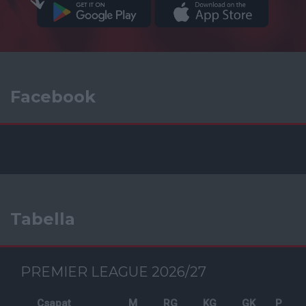
Facebook
Tabella
PREMIER LEAGUE 2026/27
Csapat
M
RG
KG
GK
P