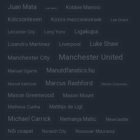
Juan Mata
Kobbie Mainoo
Karl Darlow
Kölcsönlesen
Közös meccsnézések
Lee Grant
Ligakupa
Leny Yoro
Leicester City
Luke Shaw
Lisandro Martinez
Liverpool
Manchester United
Manchester City
Manutdfanatics.hu
Manuel Ugarte
Marcus Rashford
Marcel Sabitzer
Martin Dubravka
Mason Greenwood
Mason Mount
Matheus Cunha
Matthijs de Ligt
Michael Carrick
Nemanja Matic
Newcastle
Női csapat
Noussair Mazraoui
Norwich City