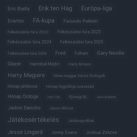
Erik ten Hag
Európa-liga
Eric Bailly
FA-kupa
Everton
Facundo Pellistri
Felkészülési túra 2022
Felkészülési túra 2023
Felkészülési túra 2024
Felkészülési túra 2025
Fred
Gary Neville
Fulham
Felkészülési túra 2026
Glazer
Hannibal Mejbri
Harry Amass
Harry Maguire
Híres magyar Vörös Ördögök
Hónap játékosa
Hónap legjobbja szavazás
Hónap Ördöge
Ifjúsági BL
Hull City
Jack Butland
Jadon Sancho
Jason Wilcox
Játékosértékelés
Játékosprofilok
Jesse Lingard
Jonny Evans
Joshua Zirkzee