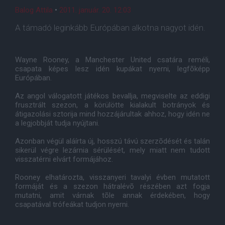
Balog Attila
•
2011. január. 20. 12:03
A támadó leginkább Európában alkotna nagyot idén.
Wayne Rooney, a Manchester United csatára reméli,
csapata képes lesz idén kupákat nyerni, legfõképp
Európában.
Az angol válogatott játékos bevallja, megviselte az eddigi
frusztrált szezon, a körülötte kialakult botrányok és
átigazolási sztorija mind hozzájárultak ahhoz, hogy idén ne
a legjobbját tudja nyújtani.
Azonban végül aláírta új, hosszú távú szerzõdését és talán
sikerül végre lezárnia sérülését, mely miatt nem tudott
visszatérni elvárt formájához.
Rooney elhatározta, visszanyeri tavalyi évben mutatott
formáját és a szezon hátralévõ részében azt fogja
mutatni, amit várnak tõle annak érdekében, hogy
csapatával trófeákat tudjon nyerni.