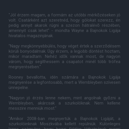
"Jól érzem magam, a formám az utóbbi mérkõzéseken jó
volt. Csatárként azt szeretnéd, hogy gólokat szerezz, én
pedig annyit akarok rúgni a szezon hátralévõ részében,
amennyit csak lehet" - mondta Wayne a Bajnokok Ligája
hivatalos magazinjának.
"Nagy megkönnyebbülés, hogy véget értek a szerzõdésem
körüli bonyodalmak. Úgy érzem, a legjobb döntést hoztam,
mikor maradtam. Nehéz idõk vannak most, de nagyon
várom, hogy segíthessem a csapatot minél több trófea
megnyerésében."
Rooney bevallotta, idén számára a Bajnokok Ligája
megnyerése a legfontosabb, mert a Wembleyben szívesen
ünnepelne.
"Nagyon jó érzés lenne nekem, mint angolnak gyõzni a
Wembleyben, akárcsak a szurkolóknak. Nem kellene
messzire menniük most."
"Amikor 2008-ban megnyertük a Bajnokok Ligáját, a
szurkolóinknak Moszkvába kellett repülniük. Különleges