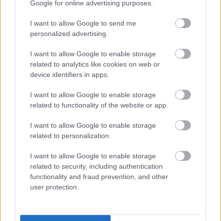
Támogasd adományoddal
Google for online advertising purposes.
a ManUtdFanatics.hu működését!
I want to allow Google to send me
personalized advertising.
I want to allow Google to enable storage
related to analytics like cookies on web or
device identifiers in apps.
Kapcsolódó hírek
I want to allow Google to enable storage
related to functionality of the website or app.
MANCHESTER UNITED
I want to allow Google to enable storage
related to personalization.
I want to allow Google to enable storage
CARRICKET FOGJA AJÁNLANI
related to security, including authentication
A VEZETŐSÉG RATCLIFFE-
functionality and fraud prevention, and other
NEK
user protection.