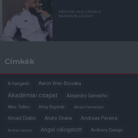
MBEUMO: ALIG VÁROM A
BAJNOKOK LIGÁJÁT!
Címkék
Aaron Wan-Bissaka
A hangadó
Akadémiai csapat
Alejandro Garnacho
Alex Telles
Altay Bayindir
Alvaro Fernandez
Amad Diallo
Andre Onana
Andreas Pereira
Angol válogatott
Anthony Elanga
Andrey Santos