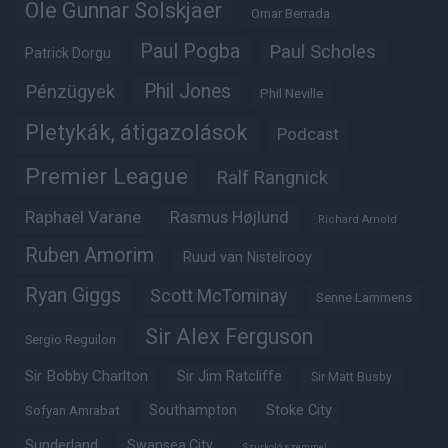
Ole Gunnar Solskjaer
Omar Berrada
Paul Pogba
Paul Scholes
Patrick Dorgu
Phil Jones
Pénzügyek
Phil Neville
Pletykák, átigazolások
Podcast
Premier League
Ralf Rangnick
Raphaël Varane
Rasmus Højlund
Richard Arnold
Ruben Amorim
Ruud van Nistelrooy
Ryan Giggs
Scott McTominay
Senne Lammens
Sir Alex Ferguson
Sergio Reguilon
Sir Bobby Charlton
Sir Jim Ratcliffe
Sir Matt Busby
Southampton
Stoke City
Sofyan Amrabat
Sunderland
Swansea City
Szurkoló szemmel