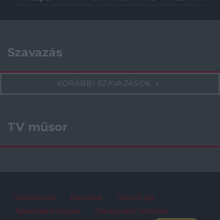
Szavazás
KORÁBBI SZAVAZÁSOK
TV műsor
Impresszum
Kapcsolat
Szerzői jog
Adatvédelmi irányelv
Felhasználói feltételek