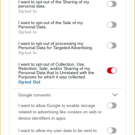
not limited to your visit or usage behaviour. You may click to
Paris Saint-Germain
I want to opt-out of the Sharing of my
vs
personal data.
grant or deny consent to Google and its third-party tags to
Opted In
Manchester United
use your data for below specified purposes in below Google
consent section.
I want to opt-out of the Sale of my
Felkészülési szezon 4. mérkőzés
Personal Data.
Nya Ullevi, Göteborg
Opted In
2026-08-08 17:00
I want to opt-out of processing my
Personal Data for Targeted Advertising.
0 nap 11 óra 30 perc 16 másodperc
Opted In
I want to opt-out of Collection, Use,
Leeds United
vs
Manchester United
2026-08-12 20:30
Retention, Sale, and/or Sharing of my
Personal Data that Is Unrelated with the
Purposes for which it was collected.
AC Milan
vs
Manchester United
2026-08-15 18:00
Opted Out
ELŐZŐ MÉRKŐZÉSEK
Google consents
I want to allow Google to enable storage
related to advertising like cookies on web or
Támogatás
device identifiers in apps.
I want to allow my user data to be sent to