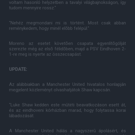
voltam hasonló helyzetben a tavalyi világbajnokságon, így
tudom mennyire rossz."
"Nehéz megmondani mi is történt. Most csak abban
reménykedem, hogy minél elõbb felépül."
Moreno az esetet követõen csapata egyenlítõgólját
szerezte még az elsõ félidõben, majd a PSV Eindhoven 2-
1-re meg is nyerte az összecsapást.
UPDATE:
Az alábbiakban a Manchester United hivatalos honlapján
megjelent közleményt olvashatjátok Shaw kapcsán.
"Luke Shaw kedden este mûtéti beavatkozáson esett át,
és az eindhoveni kórházban marad, hogy folytassa korai
lábadozását.
A Manchester United hálás a nagyszerû ápolásért, és