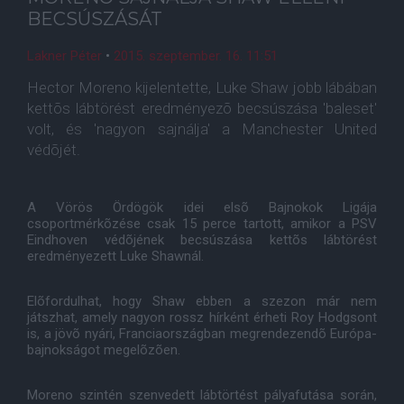
BECSÚSZÁSÁT
Lakner Péter
•
2015. szeptember. 16. 11:51
Hector Moreno kijelentette, Luke Shaw jobb lábában
kettõs lábtörést eredményezõ becsúszása 'baleset'
volt, és 'nagyon sajnálja' a Manchester United
védõjét.
A Vörös Ördögök idei elsõ Bajnokok Ligája
csoportmérkõzése csak 15 perce tartott, amikor a PSV
Eindhoven védõjének becsúszása kettõs lábtörést
eredményezett Luke Shawnál.
Elõfordulhat, hogy Shaw ebben a szezon már nem
játszhat, amely nagyon rossz hírként érheti Roy Hodgsont
is, a jövõ nyári, Franciaországban megrendezendõ Európa-
bajnokságot megelõzõen.
Moreno szintén szenvedett lábtörtést pályafutása során,