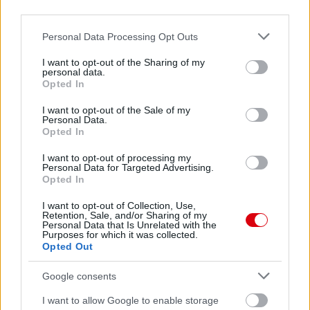
third parties.
Please note that this website/app uses one or more Google
Personal Data Processing Opt Outs
services and may gather and store information including but
not limited to your visit or usage behaviour. You may click to
I want to opt-out of the Sharing of my
personal data.
grant or deny consent to Google and its third-party tags to
Opted In
use your data for below specified purposes in below Google
consent section.
I want to opt-out of the Sale of my
Personal Data.
Opted In
I want to opt-out of processing my
Personal Data for Targeted Advertising.
Opted In
I want to opt-out of Collection, Use,
Retention, Sale, and/or Sharing of my
Personal Data that Is Unrelated with the
Purposes for which it was collected.
Opted Out
Meccs Center
Google consents
I want to allow Google to enable storage