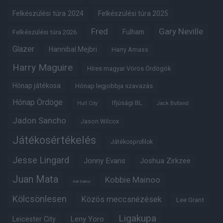
Felkészülési túra 2024
Felkészülési túra 2025
Fred
Gary Neville
Fulham
Felkészülési túra 2026
Glazer
Hannibal Mejbri
Harry Amass
Harry Maguire
Híres magyar Vörös Ördögök
Hónap játékosa
Hónap legjobbja szavazás
Hónap Ördöge
Ifjúsági BL
Hull City
Jack Butland
Jadon Sancho
Jason Wilcox
Játékosértékelés
Játékosprofilok
Jesse Lingard
Jonny Evans
Joshua Zirkzee
Juan Mata
Kobbie Mainoo
Karl Darlow
Kölcsönlesen
Közös meccsnézések
Lee Grant
Ligakupa
Leny Yoro
Leicester City