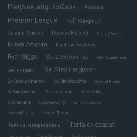
Pletykák, átigazolások
Podcast
Premier League
Ralf Rangnick
Raphaël Varane
Rasmus Højlund
Richard Arnold
Ruben Amorim
Ruud van Nistelrooy
Ryan Giggs
Scott McTominay
Senne Lammens
Sir Alex Ferguson
Sergio Reguilon
Sir Bobby Charlton
Sir Jim Ratcliffe
Sir Matt Busby
Southampton
Stoke City
Sofyan Amrabat
Sunderland
Swansea City
Szurkoló szemmel
Tahith Chong
Szurkolói klub
Tartalék csapat
Taktikai mágnestábla
Tottenham