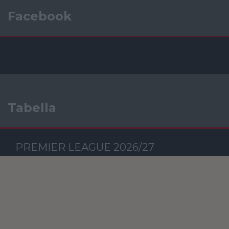
Facebook
Tabella
PREMIER LEAGUE 2026/27
Csapat
M
RG
KG
GK
P
Szavazás