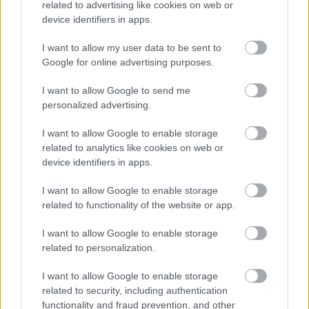
Paris Saint-Germain
vs
related to advertising like cookies on web or
device identifiers in apps.
Manchester United
I want to allow my user data to be sent to
Felkészülési szezon 4. mérkőzés
Google for online advertising purposes.
Nya Ullevi, Göteborg
2026-08-08 17:00
I want to allow Google to send me
personalized advertising.
I want to allow Google to enable storage
Leeds United
vs
Manchester United
2026-08-12 20:30
related to analytics like cookies on web or
device identifiers in apps.
AC Milan
vs
Manchester United
2026-08-15 18:00
I want to allow Google to enable storage
ELŐZŐ MÉRKŐZÉSEK
related to functionality of the website or app.
I want to allow Google to enable storage
Támogatás
related to personalization.
I want to allow Google to enable storage
related to security, including authentication
Támogasd adományoddal
functionality and fraud prevention, and other