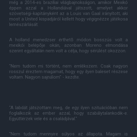
még a 2014-es brazíliai világbajnokságon, amikor Mexikó
éppen azzal a Hollandiával játszott, amelyet akkor
szövetségi-kapitányként az a Louis van Gaal irányított, aki
most a United kispadjáról kellett hogy végignézze játékosa
lemészárlását.
A holland menedzser érthetõ módon bosszús volt a
mexikói belépõje okán, azonban Moreno elmondása
szerint egyáltalán nem volt a célja, hogy sérülést okozzon.
"Nem tudom mi történt, nem emlékszem. Csak nagyon
rosszul éreztem magamat, hogy egy ilyen baleset részese
voltam. Nagyon sajnálom" - kezdte.
"A labdát játszottam meg, de egy ilyen szituációban nem
foglalkozik az ember azzal, hogy szabálytalankodik-e.
Együttérzek vele és a családjával."
"Nem tudom mennyire súlyos az állapota. Magam is