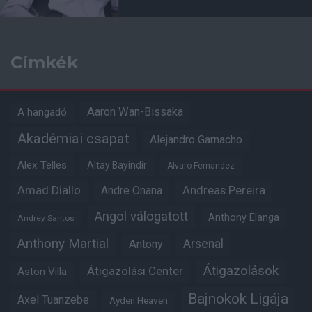
Címkék
Aaron Wan-Bissaka
A hangadó
Akadémiai csapat
Alejandro Garnacho
Alex Telles
Altay Bayindir
Alvaro Fernandez
Amad Diallo
Andre Onana
Andreas Pereira
Angol válogatott
Anthony Elanga
Andrey Santos
Anthony Martial
Arsenal
Antony
Átigazolások
Átigazolási Center
Aston Villa
Bajnokok Ligája
Axel Tuanzebe
Ayden Heaven