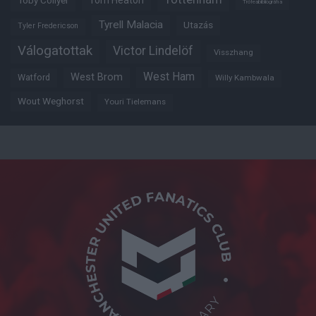
Tom Heaton
Toby Collyer
Trófeabibliográfia
Tyrell Malacia
Utazás
Tyler Fredericson
Válogatottak
Victor Lindelöf
Visszhang
West Ham
West Brom
Watford
Willy Kambwala
Wout Weghorst
Youri Tielemans