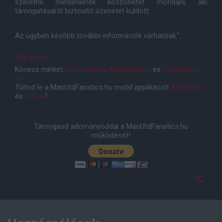
szeretne mindenkinek köszönetet mondani, aki
támogatásáról biztosító üzenetet küldött.
Az ügyben késõbb további információk várhatóak."
Sky Sports
Kövess minket
Facebookon
,
Instagramon
és
YouTube-on
is!
Töltsd le a ManUtdFanatics.hu mobil applikációt
Androidra
és
iOS-re
!
Támogasd adományoddal a ManUtdFanatics.hu
működését!