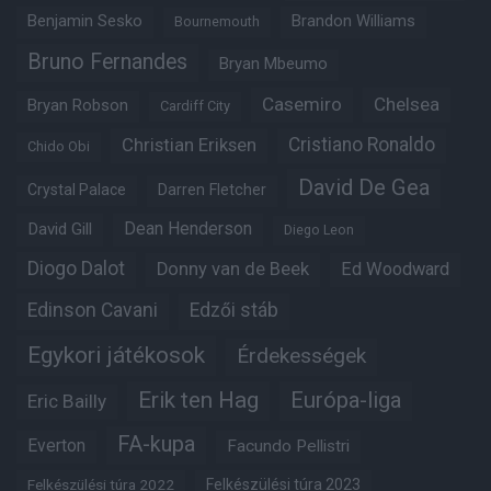
Benjamin Sesko
Brandon Williams
Bournemouth
Bruno Fernandes
Bryan Mbeumo
Casemiro
Chelsea
Bryan Robson
Cardiff City
Christian Eriksen
Cristiano Ronaldo
Chido Obi
David De Gea
Crystal Palace
Darren Fletcher
Dean Henderson
David Gill
Diego Leon
Diogo Dalot
Donny van de Beek
Ed Woodward
Edinson Cavani
Edzői stáb
Egykori játékosok
Érdekességek
Erik ten Hag
Európa-liga
Eric Bailly
FA-kupa
Everton
Facundo Pellistri
Felkészülési túra 2022
Felkészülési túra 2023