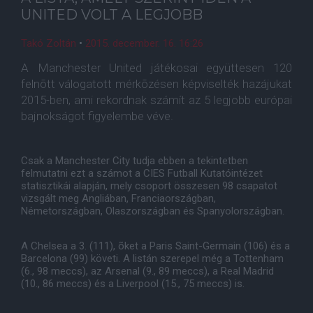
UNITED VOLT A LEGJOBB
Takó Zoltán
•
2015. december. 16. 16:26
A Manchester United játékosai együttesen 120
felnõtt válogatott mérkõzésen képviselték hazájukat
2015-ben, ami rekordnak számít az 5 legjobb európai
bajnokságot figyelembe véve.
Csak a Manchester City tudja ebben a tekintetben
felmutatni ezt a számot a CIES Futball Kutatóintézet
statisztikái alapján, mely csoport összesen 98 csapatot
vizsgált meg Angliában, Franciaországban,
Németországban, Olaszországban és Spanyolországban.
A Chelsea a 3. (111), õket a Paris Saint-Germain (106) és a
Barcelona (99) követi. A listán szerepel még a Tottenham
(6., 98 meccs), az Arsenal (9., 89 meccs), a Real Madrid
(10., 86 meccs) és a Liverpool (15., 75 meccs) is.