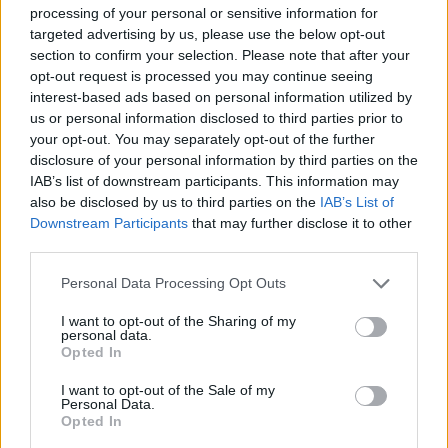
processing of your personal or sensitive information for
targeted advertising by us, please use the below opt-out
section to confirm your selection. Please note that after your
opt-out request is processed you may continue seeing
interest-based ads based on personal information utilized by
us or personal information disclosed to third parties prior to
your opt-out. You may separately opt-out of the further
disclosure of your personal information by third parties on the
IAB’s list of downstream participants. This information may
also be disclosed by us to third parties on the
IAB’s List of
Meccs Center
Downstream Participants
that may further disclose it to other
third parties.
Please note that this website/app uses one or more Google
Paris Saint-Germain
vs
Personal Data Processing Opt Outs
services and may gather and store information including but
Manchester United
not limited to your visit or usage behaviour. You may click to
I want to opt-out of the Sharing of my
personal data.
grant or deny consent to Google and its third-party tags to
Opted In
Felkészülési szezon 4. mérkőzés
use your data for below specified purposes in below Google
Nya Ullevi, Göteborg
consent section.
I want to opt-out of the Sale of my
2026-08-08 17:00
Personal Data.
Opted In
0 nap 17 óra 39 perc 24 másodperc