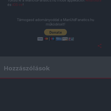
Töltsd le a ManUtdFanatics.hu mobil applikációt
Androidra
és
iOS-re
!
Támogasd adományoddal a ManUtdFanatics.hu
működését!
Hozzászólások