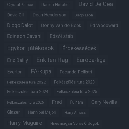
David De Gea
Crystal Palace
Darren Fletcher
Dean Henderson
David Gill
Diego Leon
Diogo Dalot
Donny van de Beek
Ed Woodward
Edinson Cavani
Edzői stáb
Egykori játékosok
Érdekességek
Erik ten Hag
Európa-liga
Eric Bailly
FA-kupa
Everton
Facundo Pellistri
Felkészülési túra 2022
Felkészülési túra 2023
Felkészülési túra 2024
Felkészülési túra 2025
Fred
Gary Neville
Fulham
Felkészülési túra 2026
Glazer
Hannibal Mejbri
Harry Amass
Harry Maguire
Híres magyar Vörös Ördögök