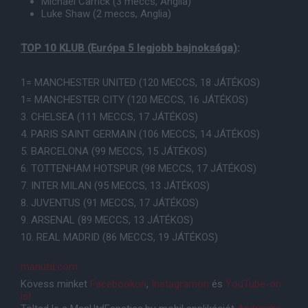
Michael Carrick (3 meccs, Anglia)
Luke Shaw (2 meccs, Anglia)
TOP 10 KLUB (Európa 5 legjobb bajnoksága)
:
1= MANCHESTER UNITED (120 MECCS, 18 JÁTÉKOS)
1= MANCHESTER CITY (120 MECCS, 16 JÁTÉKOS)
3. CHELSEA (111 MECCS, 17 JÁTÉKOS)
4. PARIS SAINT GERMAIN (106 MECCS, 14 JÁTÉKOS)
5. BARCELONA (99 MECCS, 15 JÁTÉKOS)
6. TOTTENHAM HOTSPUR (98 MECCS, 17 JÁTÉKOS)
7. INTER MILAN (95 MECCS, 13 JÁTÉKOS)
8. JUVENTUS (91 MECCS, 17 JÁTÉKOS)
9. ARSENAL (89 MECCS, 13 JÁTÉKOS)
10. REAL MADRID (86 MECCS, 19 JÁTÉKOS)
manutd.com
Kövess minket
Facebookon
,
Instagramon
és
YouTube-on
is!