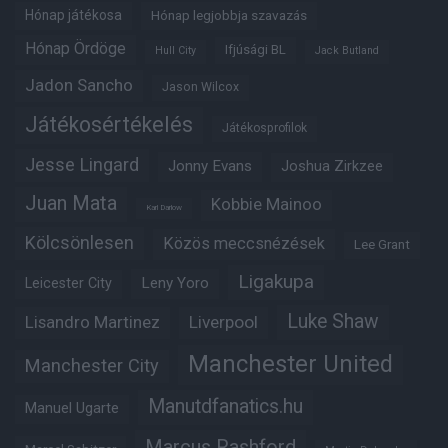
Hónap játékosa
Hónap legjobbja szavazás
Hónap Ördöge
Ifjúsági BL
Hull City
Jack Butland
Jadon Sancho
Jason Wilcox
Játékosértékelés
Játékosprofilok
Jesse Lingard
Jonny Evans
Joshua Zirkzee
Juan Mata
Kobbie Mainoo
Karl Darlow
Kölcsönlesen
Közös meccsnézések
Lee Grant
Ligakupa
Leny Yoro
Leicester City
Luke Shaw
Lisandro Martinez
Liverpool
Manchester United
Manchester City
Manutdfanatics.hu
Manuel Ugarte
Marcus Rashford