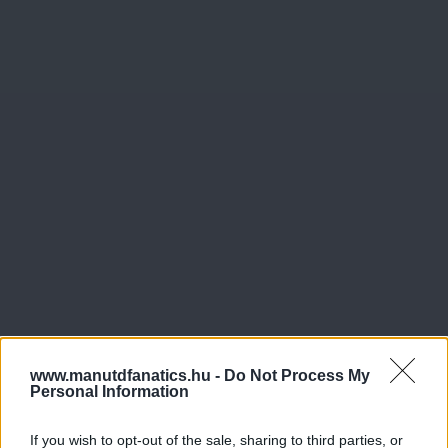
www.manutdfanatics.hu -
Do Not Process My
Personal Information
If you wish to opt-out of the sale, sharing to third parties, or