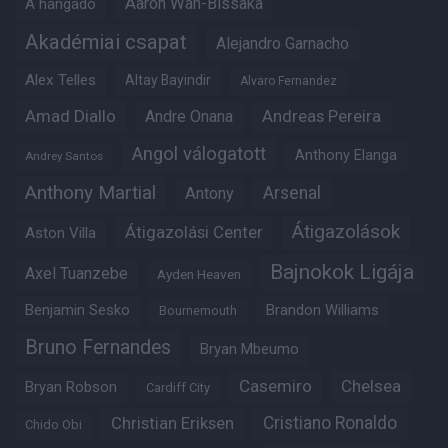
Aaron Wan-Bissaka
A hangadó
Akadémiai csapat
Alejandro Garnacho
Alex Telles
Altay Bayindir
Alvaro Fernandez
Amad Diallo
Andre Onana
Andreas Pereira
Angol válogatott
Anthony Elanga
Andrey Santos
Anthony Martial
Arsenal
Antony
Átigazolások
Átigazolási Center
Aston Villa
Bajnokok Ligája
Axel Tuanzebe
Ayden Heaven
Benjamin Sesko
Brandon Williams
Bournemouth
Bruno Fernandes
Bryan Mbeumo
Casemiro
Chelsea
Bryan Robson
Cardiff City
Christian Eriksen
Cristiano Ronaldo
Chido Obi