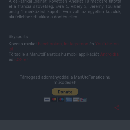
A dél-afrikai „balhét” követõen Anelkát 18 meccsre tiltotta
el a francia szövetség, Evra 5, Ribery 3, Jeremy Toulalan
pedig 1 mérkõzést kapott. Evra volt az egyetlen közülük,
aki fellebbezett akkor a döntés ellen.
Skysports
Kövess minket
Facebookon
,
Instagramon
és
YouTube-on
is!
Töltsd le a ManUtdFanatics.hu mobil applikációt
Androidra
és
iOS-re
!
Támogasd adományoddal a ManUtdFanatics.hu
működését!