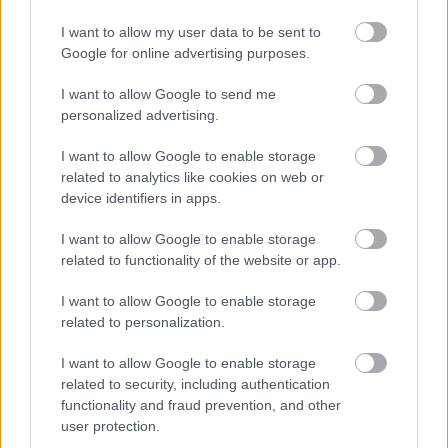
Paris Saint-Germain
vs
I want to allow my user data to be sent to
Google for online advertising purposes.
Manchester United
I want to allow Google to send me
Felkészülési szezon 4. mérkőzés
Nya Ullevi, Göteborg
personalized advertising.
2026-08-08 17:00
I want to allow Google to enable storage
related to analytics like cookies on web or
2 nap 7 óra 39 perc 23 másodperc
device identifiers in apps.
Leeds United
vs
Manchester United
2026-08-12 20:30
I want to allow Google to enable storage
related to functionality of the website or app.
AC Milan
vs
Manchester United
2026-08-15 18:00
I want to allow Google to enable storage
related to personalization.
ELŐZŐ MÉRKŐZÉSEK
I want to allow Google to enable storage
related to security, including authentication
Támogatás
functionality and fraud prevention, and other
user protection.