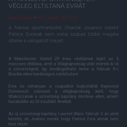
VÉGLEG ELTILTANÁ EVRÁT
Kasoly Gábor
•
2011. január. 29. 22:37
A francia sportminiszter, Chantal Jouanno szerint
Patrice Evrának nem volna szabad többé magára
öltenie a válogatott mezét.
A Manchester United 29 éves védõjének lejárt az 5
meccses eltiltása, amit a Világbajnokság után mértek ki rá
a szövetségnél, így beválogatható lenne a február 9-i,
Brazília elleni barátságos mérkõzésre.
Evra és néhányan a csapatból bojkottáltál Raymond
Domenech edzéseit a világbajnokság alatt, hogy
tiltakozzanak a szövetségi kapitány döntése ellen, amiért
hazaküldte az õt inzultáló Anelkát.
Az új szövetségi kapitány, Laurent Blanc február 3-án jelöli
keretét, de Joanno reméli, hogy Patrice Evra annak nem
lesz része.