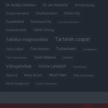
Sir Bobby Charlton
Sir Jim Ratcliffe
Sir Matt Busby
Southampton
Stoke City
Sofyan Amrabat
Sunderland
Swansea City
Szurkoló szemmel
Tahith Chong
Szurkolói klub
Tartalék csapat
Taktikai mágnestábla
Tottenham
Tom Heaton
Toby Collyer
Trófeabibliográfia
Tyrell Malacia
Utazás
Tyler Fredericson
Válogatottak
Victor Lindelöf
Visszhang
West Ham
West Brom
Watford
Willy Kambwala
Wout Weghorst
Youri Tielemans