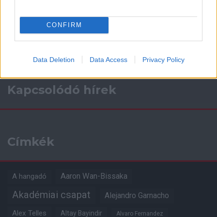
Támogasd adományoddal
a ManUtdFanatics.hu működését!
CONFIRM
Data Deletion
Data Access
Privacy Policy
Kapcsolódó hírek
Címkék
Aaron Wan-Bissaka
A hangadó
Akadémiai csapat
Alejandro Garnacho
Alex Telles
Altay Bayindir
Alvaro Fernandez