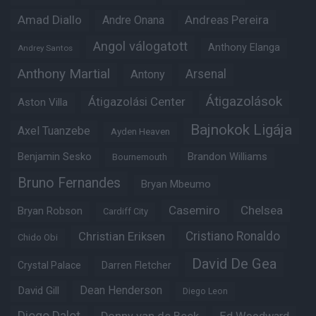
Amad Diallo
Andre Onana
Andreas Pereira
Angol válogatott
Anthony Elanga
Andrey Santos
Anthony Martial
Arsenal
Antony
Átigazolások
Átigazolási Center
Aston Villa
Bajnokok Ligája
Axel Tuanzebe
Ayden Heaven
Benjamin Sesko
Brandon Williams
Bournemouth
Bruno Fernandes
Bryan Mbeumo
Casemiro
Chelsea
Bryan Robson
Cardiff City
Christian Eriksen
Cristiano Ronaldo
Chido Obi
David De Gea
Crystal Palace
Darren Fletcher
Dean Henderson
David Gill
Diego Leon