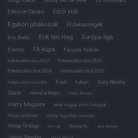
Diogo Dalot
Donny van de Beek
Ed Woodward
Edinson Cavani
Edzői stáb
Egykori játékosok
Érdekességek
Erik ten Hag
Európa-liga
Eric Bailly
FA-kupa
Everton
Facundo Pellistri
Felkészülési túra 2022
Felkészülési túra 2023
Felkészülési túra 2024
Felkészülési túra 2025
Fred
Gary Neville
Fulham
Felkészülési túra 2026
Glazer
Hannibal Mejbri
Harry Amass
Harry Maguire
Híres magyar Vörös Ördögök
Hónap játékosa
Hónap legjobbja szavazás
Hónap Ördöge
Ifjúsági BL
Hull City
Jack Butland
Jadon Sancho
Jason Wilcox