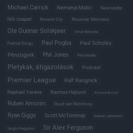
Michael Carrick
Nemanja Matic
Newcastle
Női csapat
Noussair Mazraoui
Norwich City
Ole Gunnar Solskjaer
Omar Berrada
Paul Pogba
Paul Scholes
Patrick Dorgu
Phil Jones
Pénzügyek
Phil Neville
Pletykák, átigazolások
Podcast
Premier League
Ralf Rangnick
Raphaël Varane
Rasmus Højlund
Richard Arnold
Ruben Amorim
Ruud van Nistelrooy
Ryan Giggs
Scott McTominay
Senne Lammens
Sir Alex Ferguson
Sergio Reguilon