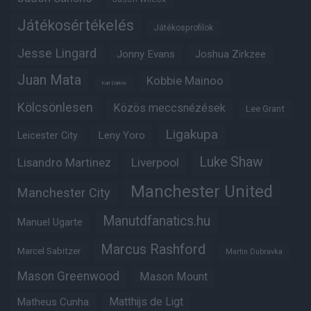
Játékosértékelés
Játékosprofilok
Jesse Lingard
Jonny Evans
Joshua Zirkzee
Juan Mata
Kobbie Mainoo
Karl Darlow
Kölcsönlesen
Közös meccsnézések
Lee Grant
Ligakupa
Leny Yoro
Leicester City
Luke Shaw
Lisandro Martinez
Liverpool
Manchester United
Manchester City
Manutdfanatics.hu
Manuel Ugarte
Marcus Rashford
Marcel Sabitzer
Martin Dubravka
Mason Greenwood
Mason Mount
Matheus Cunha
Matthijs de Ligt