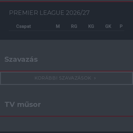
PREMIER LEAGUE 2026/27
Csapat
M
RG
KG
GK
P
Szavazás
KORÁBBI SZAVAZÁSOK
TV műsor