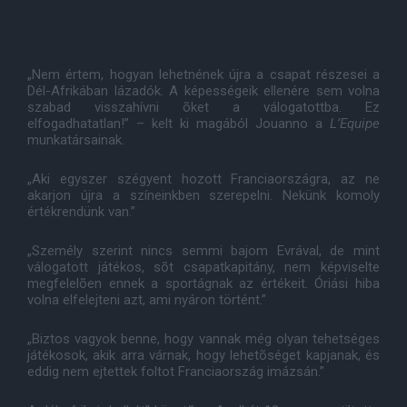
„Nem értem, hogyan lehetnének újra a csapat részesei a
Dél-Afrikában lázadók. A képességeik ellenére sem volna
szabad visszahívni õket a válogatottba. Ez
elfogadhatatlan!” – kelt ki magából Jouanno a
L’Equipe
munkatársainak.
„Aki egyszer szégyent hozott Franciaországra, az ne
akarjon újra a színeinkben szerepelni. Nekünk komoly
értékrendünk van.”
„Személy szerint nincs semmi bajom Evrával, de mint
válogatott játékos, sõt csapatkapitány, nem képviselte
megfelelõen ennek a sportágnak az értékeit. Óriási hiba
volna elfelejteni azt, ami nyáron történt.”
„Biztos vagyok benne, hogy vannak még olyan tehetséges
játékosok, akik arra várnak, hogy lehetõséget kapjanak, és
eddig nem ejtettek foltot Franciaország imázsán.”