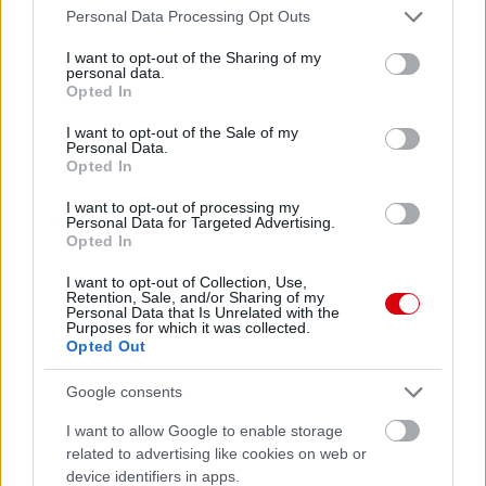
Please note that this website/app uses one or more Google
Personal Data Processing Opt Outs
services and may gather and store information including but
not limited to your visit or usage behaviour. You may click to
I want to opt-out of the Sharing of my
personal data.
grant or deny consent to Google and its third-party tags to
Opted In
use your data for below specified purposes in below Google
consent section.
I want to opt-out of the Sale of my
Personal Data.
Opted In
I want to opt-out of processing my
Personal Data for Targeted Advertising.
Opted In
I want to opt-out of Collection, Use,
Retention, Sale, and/or Sharing of my
Personal Data that Is Unrelated with the
Purposes for which it was collected.
Opted Out
Google consents
Meccs Center
I want to allow Google to enable storage
related to advertising like cookies on web or
device identifiers in apps.