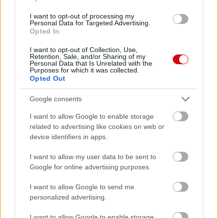
I want to opt-out of processing my
Personal Data for Targeted Advertising.
Leeds United
vs
Manchester United
2026-08-12 20:30
Opted In
AC Milan
vs
Manchester United
2026-08-15 18:00
I want to opt-out of Collection, Use,
Retention, Sale, and/or Sharing of my
Personal Data that Is Unrelated with the
Purposes for which it was collected.
ELŐZŐ MÉRKŐZÉSEK
Opted Out
Google consents
Támogatás
I want to allow Google to enable storage
related to advertising like cookies on web or
device identifiers in apps.
Támogasd adományoddal
a ManUtdFanatics.hu működését!
I want to allow my user data to be sent to
Google for online advertising purposes.
I want to allow Google to send me
personalized advertising.
I want to allow Google to enable storage