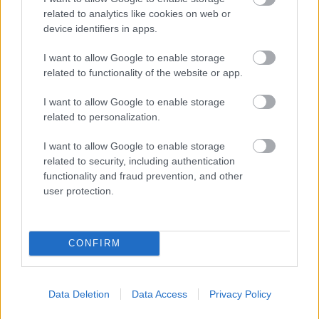
Kapcsolódó hírek
related to analytics like cookies on web or
device identifiers in apps.
SIR ALEX FERGUSON
I want to allow Google to enable storage
related to functionality of the website or app.
I want to allow Google to enable storage
related to personalization.
FLETCHER "SZÜRREÁLIS"
HETÉRŐL, BRUNORÓL ÉS A
POZITIVITÁS
I want to allow Google to enable storage
VISSZAHOZÁSÁRÓL
related to security, including authentication
functionality and fraud prevention, and other
user protection.
CONFIRM
UTÁNPÓTLÁSLESEN: 4. HÉT
Data Deletion
Data Access
Privacy Policy