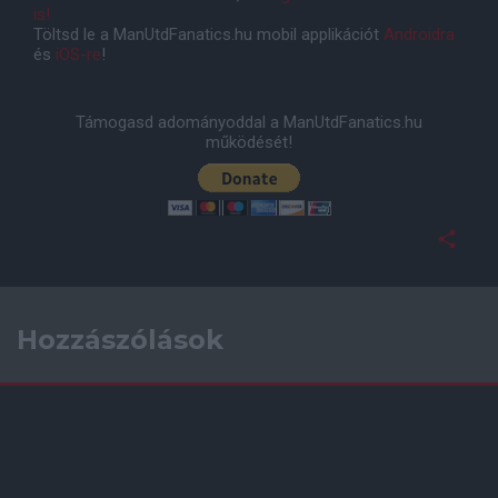
is!
Töltsd le a ManUtdFanatics.hu mobil applikációt
Androidra
és
iOS-re
!
Támogasd adományoddal a ManUtdFanatics.hu
működését!
Hozzászólások