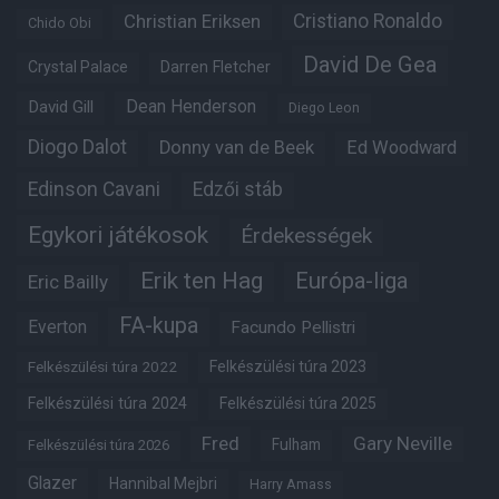
Christian Eriksen
Cristiano Ronaldo
Chido Obi
David De Gea
Crystal Palace
Darren Fletcher
Dean Henderson
David Gill
Diego Leon
Diogo Dalot
Donny van de Beek
Ed Woodward
Edinson Cavani
Edzői stáb
Egykori játékosok
Érdekességek
Erik ten Hag
Európa-liga
Eric Bailly
FA-kupa
Everton
Facundo Pellistri
Felkészülési túra 2022
Felkészülési túra 2023
Felkészülési túra 2024
Felkészülési túra 2025
Fred
Gary Neville
Fulham
Felkészülési túra 2026
Glazer
Hannibal Mejbri
Harry Amass