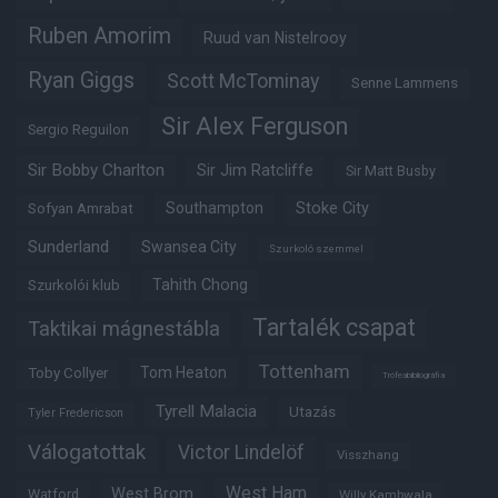
Ruben Amorim
Ruud van Nistelrooy
Ryan Giggs
Scott McTominay
Senne Lammens
Sir Alex Ferguson
Sergio Reguilon
Sir Bobby Charlton
Sir Jim Ratcliffe
Sir Matt Busby
Southampton
Stoke City
Sofyan Amrabat
Sunderland
Swansea City
Szurkoló szemmel
Tahith Chong
Szurkolói klub
Tartalék csapat
Taktikai mágnestábla
Tottenham
Tom Heaton
Toby Collyer
Trófeabibliográfia
Tyrell Malacia
Utazás
Tyler Fredericson
Válogatottak
Victor Lindelöf
Visszhang
West Ham
West Brom
Watford
Willy Kambwala