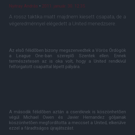
Nyitray András
•
2011. január. 30. 12:35
A rossz taktika miatt majdnem kiesett csapata, de a
végeredménnyel elégedett a United menedzsere.
Az elsõ félidõben bizony megszenvedtek a Vörös Ördögök
a League One-ban szereplõ Szentek ellen. Ennek
természetesen az is oka volt, hogy a United rendkívül
felforgatott csapattal lépett pályára.
A második félidõben aztán a cseréknek is köszönhetõen
végül Michael Owen és Javier Hernandez góljainak
köszönhetõen megfordította a meccset a United, elkerülve
ezzel a fáradtságos újrajátszást.