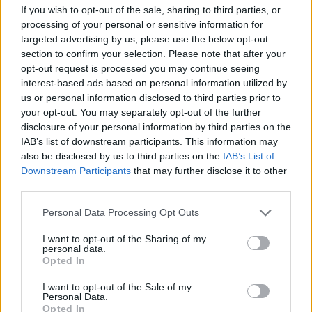
If you wish to opt-out of the sale, sharing to third parties, or
processing of your personal or sensitive information for
targeted advertising by us, please use the below opt-out
section to confirm your selection. Please note that after your
opt-out request is processed you may continue seeing
interest-based ads based on personal information utilized by
us or personal information disclosed to third parties prior to
your opt-out. You may separately opt-out of the further
disclosure of your personal information by third parties on the
IAB’s list of downstream participants. This information may
also be disclosed by us to third parties on the
IAB’s List of
Meccs Center
Downstream Participants
that may further disclose it to other
third parties.
Please note that this website/app uses one or more Google
Personal Data Processing Opt Outs
Paris Saint-Germain
vs
services and may gather and store information including but
not limited to your visit or usage behaviour. You may click to
I want to opt-out of the Sharing of my
Manchester United
personal data.
grant or deny consent to Google and its third-party tags to
Opted In
use your data for below specified purposes in below Google
Felkészülési szezon 4. mérkőzés
consent section.
Nya Ullevi, Göteborg
I want to opt-out of the Sale of my
2026-08-08 17:00
Personal Data.
Opted In