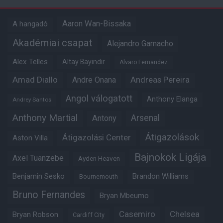
Aaron Wan-Bissaka
A hangadó
Akadémiai csapat
Alejandro Garnacho
Alex Telles
Altay Bayindir
Alvaro Fernandez
Amad Diallo
Andre Onana
Andreas Pereira
Angol válogatott
Anthony Elanga
Andrey Santos
Anthony Martial
Arsenal
Antony
Átigazolások
Átigazolási Center
Aston Villa
Bajnokok Ligája
Axel Tuanzebe
Ayden Heaven
Benjamin Sesko
Brandon Williams
Bournemouth
Bruno Fernandes
Bryan Mbeumo
Casemiro
Chelsea
Bryan Robson
Cardiff City