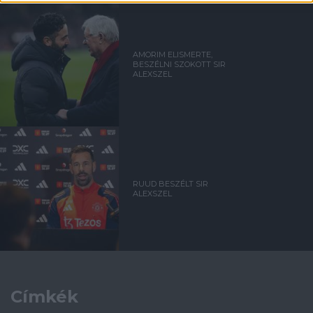
AMORIM ELISMERTE,
BESZÉLNI SZOKOTT SIR
ALEXSZEL
RUUD BESZÉLT SIR
ALEXSZEL
Címkék