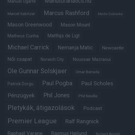
Manutdfanatics.hu
Manuel Ugarte
Marcus Rashford
Marcel Sabitzer
Martin Dubravka
Mason Greenwood
Mason Mount
Matheus Cunha
Matthijs de Ligt
Michael Carrick
Nemanja Matic
Newcastle
Női csapat
Noussair Mazraoui
Norwich City
Ole Gunnar Solskjaer
Omar Berrada
Paul Pogba
Paul Scholes
Patrick Dorgu
Phil Jones
Pénzügyek
Phil Neville
Pletykák, átigazolások
Podcast
Premier League
Ralf Rangnick
Raphaël Varane
Rasmus Højlund
Richard Arnold