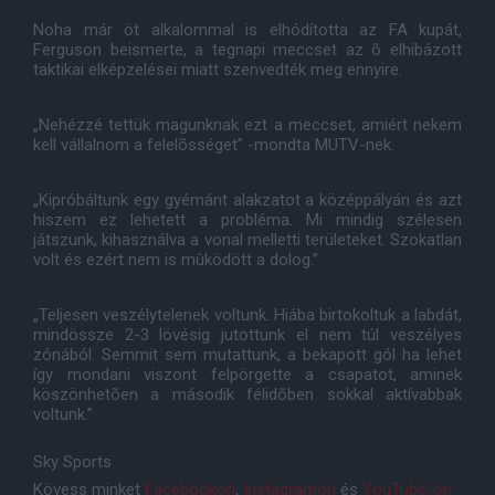
Noha már öt alkalommal is elhódította az FA kupát,
Ferguson beismerte, a tegnapi meccset az õ elhibázott
taktikai elképzelései miatt szenvedték meg ennyire.
„Nehézzé tettük magunknak ezt a meccset, amiért nekem
kell vállalnom a felelõsséget” -mondta MUTV-nek.
„Kipróbáltunk egy gyémánt alakzatot a középpályán és azt
hiszem ez lehetett a probléma. Mi mindig szélesen
játszunk, kihasználva a vonal melletti területeket. Szokatlan
volt és ezért nem is mûködött a dolog.”
„Teljesen veszélytelenek voltunk. Hiába birtokoltuk a labdát,
mindössze 2-3 lövésig jutottunk el nem túl veszélyes
zónából. Semmit sem mutattunk, a bekapott gól ha lehet
így mondani viszont felpörgette a csapatot, aminek
köszönhetõen a második félidõben sokkal aktívabbak
voltunk.”
Sky Sports
Kövess minket
Facebookon
,
Instagramon
és
YouTube-on