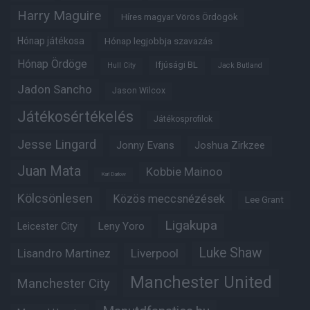
Harry Maguire
Híres magyar Vörös Ördögök
Hónap játékosa
Hónap legjobbja szavazás
Hónap Ördöge
Ifjúsági BL
Hull City
Jack Butland
Jadon Sancho
Jason Wilcox
Játékosértékelés
Játékosprofilok
Jesse Lingard
Jonny Evans
Joshua Zirkzee
Juan Mata
Kobbie Mainoo
Karl Darlow
Kölcsönlesen
Közös meccsnézések
Lee Grant
Ligakupa
Leny Yoro
Leicester City
Luke Shaw
Lisandro Martinez
Liverpool
Manchester United
Manchester City