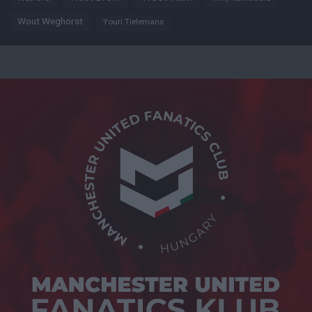
Wout Weghorst
Youri Tielemans