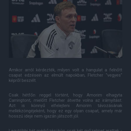
Amikor arról kérdezték, milyen volt a hangulat a felnőtt
csapat edzésein az elmúlt napokban, Fletcher "vegyes"
képről beszélt.
Csak hétfőn reggel történt, hogy Amorim elhagyta
Carringtont, mielőtt Fletcher átvette volna az irámyítást.
Azt is könnyű elfelejteni Amorim távozásának
mellékzöngéjeként, hogy ez egy olyan csapat, amely már
hosszú ideje nem igazán játszott jól.
Legutóbbi hét mérkőzésükön csak két győzelmet arattak -