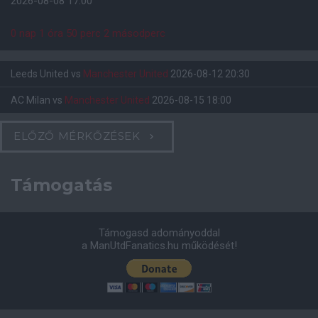
2026-08-08 17:00
0 nap 1 óra 50 perc 1 másodperc
Leeds United
vs
Manchester United
2026-08-12 20:30
AC Milan
vs
Manchester United
2026-08-15 18:00
ELŐZŐ MÉRKŐZÉSEK
Támogatás
Támogasd adományoddal
a ManUtdFanatics.hu működését!