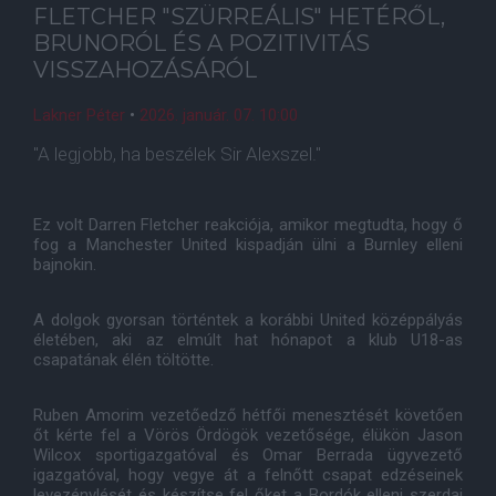
FLETCHER "SZÜRREÁLIS" HETÉRŐL,
BRUNORÓL ÉS A POZITIVITÁS
VISSZAHOZÁSÁRÓL
Lakner Péter
•
2026. január. 07. 10:00
"A legjobb, ha beszélek Sir Alexszel."
Ez volt Darren Fletcher reakciója, amikor megtudta, hogy ő
fog a Manchester United kispadján ülni a Burnley elleni
bajnokin.
A dolgok gyorsan történtek a korábbi United középpályás
életében, aki az elmúlt hat hónapot a klub U18-as
csapatának élén töltötte.
Ruben Amorim vezetőedző hétfői menesztését követően
őt kérte fel a Vörös Ördögök vezetősége, élükön Jason
Wilcox sportigazgatóval és Omar Berrada ügyvezető
igazgatóval, hogy vegye át a felnőtt csapat edzéseinek
levezénylését és készítse fel őket a Bordók elleni szerdai