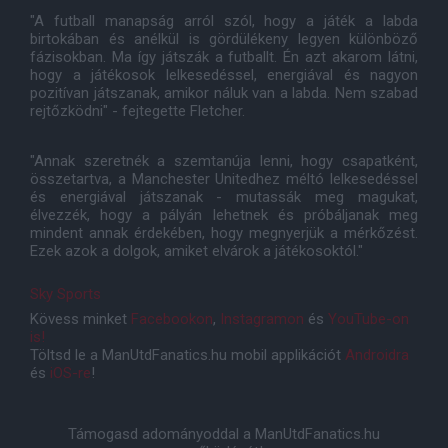
"A futball manapság arról szól, hogy a játék a labda
birtokában és anélkül is gördülékeny legyen különböző
fázisokban. Ma így játszák a futballt. Én azt akarom látni,
hogy a játékosok lelkesedéssel, energiával és nagyon
pozitívan játszanak, amikor náluk van a labda. Nem szabad
rejtőzködni" - fejtegette Fletcher.
"Annak szeretnék a szemtanúja lenni, hogy csapatként,
összetartva, a Manchester Unitedhez méltó lelkesedéssel
és energiával játszanak - mutassák meg magukat,
élvezzék, hogy a pályán lehetnek és próbáljanak meg
mindent annak érdekében, hogy megnyerjük a mérkőzést.
Ezek azok a dolgok, amiket elvárok a játékosoktól."
Sky Sports
Kövess minket
Facebookon
,
Instagramon
és
YouTube-on
is!
Töltsd le a ManUtdFanatics.hu mobil applikációt
Androidra
és
iOS-re
!
Támogasd adományoddal a ManUtdFanatics.hu