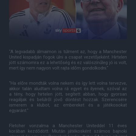
"A legvadabb álmaimon is túlment az, hogy a Manchester
United kispadján fogok ülni a csapat vezetőjeként. Hirtelen
jött számomra ez a lehetőség és ez valószínűleg jó is volt,
mert így nem nagyon volt rajta időm gondolkodni."
"Ha előre mondták volna nekem és így lett volna tervezve,
akkor talán aludtam volna rá egyet és ilyenek, szóval az
a tény, hogy hirtelen jött, segített abban, hogy gyorsan
reagáljak és belülről jövő döntést hozzak. Szerencsére
ismerem a klubot, az embereket és a játékosokat
egyaránt."
Fletcher vonzalma a Manchester Uniteddel 11 éves
korában kezdődött. Miután játékosként számos bajnoki