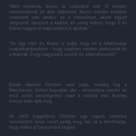
"Mint mindenki, Bruno is csalódott volt. Ő minden
menedzsernél jól akar teljesíteni. Bruno minden esetben
csalódott volt, amikor az a menedzser, akivel együtt
dolgozott, távozott a klubtól, én pedig tudom, hogy ő és
Ruben nagyon jó kapcsolatot is ápoltak."
"De úgy, mint én, Bruno is tudja, hogy mi a felelőssége
csapatkapitányként - hogy segítsen minden játékosnak és
a klubnak. Ő egy nagyszerű vezető és véleményvezér."
Ennek ellenére Fletcher nem tudja, meddig fog a
Manchester United kispadján ülni - elmondása szerint az
erről szóló beszélgetést majd a szerda esti, Burnley
meccs után ejtik meg.
De ettől függetlenül Fletcher egy napon szeretne
vezetőedző lenni, most pedig meg van rá a lehetősége,
hogy ehhez jó benyomást tegyen.