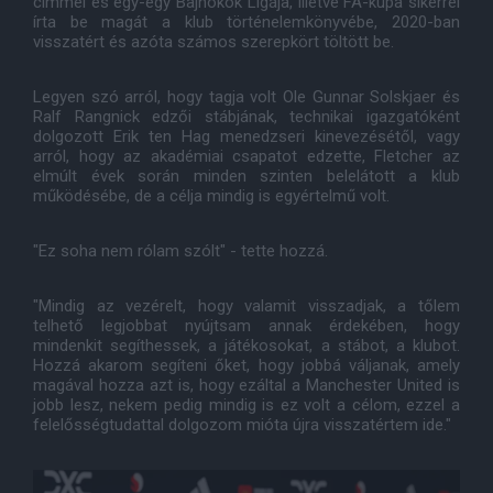
címmel és egy-egy Bajnokok Ligája, illetve FA-kupa sikerrel
írta be magát a klub történelemkönyvébe, 2020-ban
visszatért és azóta számos szerepkört töltött be.
Legyen szó arról, hogy tagja volt Ole Gunnar Solskjaer és
Ralf Rangnick edzői stábjának, technikai igazgatóként
dolgozott Erik ten Hag menedzseri kinevezésétől, vagy
arról, hogy az akadémiai csapatot edzette, Fletcher az
elmúlt évek során minden szinten belelátott a klub
működésébe, de a célja mindig is egyértelmű volt.
"Ez soha nem rólam szólt" - tette hozzá.
"Mindig az vezérelt, hogy valamit visszadjak, a tőlem
telhető legjobbat nyújtsam annak érdekében, hogy
mindenkit segíthessek, a játékosokat, a stábot, a klubot.
Hozzá akarom segíteni őket, hogy jobbá váljanak, amely
magával hozza azt is, hogy ezáltal a Manchester United is
jobb lesz, nekem pedig mindig is ez volt a célom, ezzel a
felelősségtudattal dolgozom mióta újra visszatértem ide."