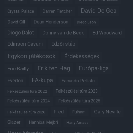
David De Gea
Crystal Palace
Darren Fletcher
Dean Henderson
David Gill
Diego Leon
Diogo Dalot
Donny van de Beek
Ed Woodward
Edinson Cavani
Edzői stáb
Egykori játékosok
Érdekességek
Erik ten Hag
Európa-liga
Eric Bailly
FA-kupa
Everton
Facundo Pellistri
Felkészülési túra 2022
Felkészülési túra 2023
Felkészülési túra 2024
Felkészülési túra 2025
Fred
Gary Neville
Fulham
Felkészülési túra 2026
Glazer
Hannibal Mejbri
Harry Amass