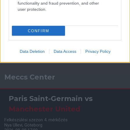
functionality and fraud prevention, and other
user protection.
CONFIRM
Data Deletion
Data Access
Privacy Policy
Meccs Center
Paris Saint-Germain
vs
Manchester United
Felkészülési szezon 4. mérkőzés
Nya Ullevi, Göteborg