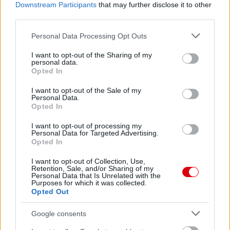
Downstream Participants
that may further disclose it to other
third parties.
Please note that this website/app uses one or more Google
Personal Data Processing Opt Outs
services and may gather and store information including but
not limited to your visit or usage behaviour. You may click to
I want to opt-out of the Sharing of my
personal data.
grant or deny consent to Google and its third-party tags to
Opted In
use your data for below specified purposes in below Google
consent section.
I want to opt-out of the Sale of my
Personal Data.
Opted In
I want to opt-out of processing my
Personal Data for Targeted Advertising.
Opted In
I want to opt-out of Collection, Use,
Retention, Sale, and/or Sharing of my
Personal Data that Is Unrelated with the
Purposes for which it was collected.
Opted Out
Google consents