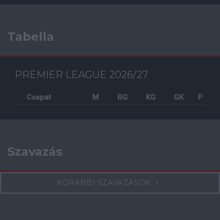
Tabella
PREMIER LEAGUE 2026/27
Csapat
M
RG
KG
GK
P
Szavazás
KORÁBBI SZAVAZÁSOK