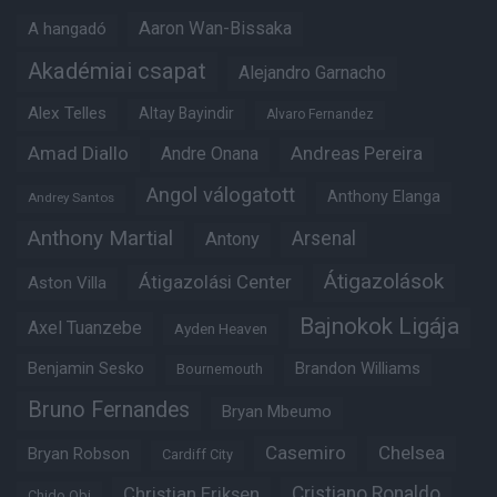
Aaron Wan-Bissaka
A hangadó
Akadémiai csapat
Alejandro Garnacho
Alex Telles
Altay Bayindir
Alvaro Fernandez
Amad Diallo
Andre Onana
Andreas Pereira
Angol válogatott
Anthony Elanga
Andrey Santos
Anthony Martial
Arsenal
Antony
Átigazolások
Átigazolási Center
Aston Villa
Bajnokok Ligája
Axel Tuanzebe
Ayden Heaven
Benjamin Sesko
Brandon Williams
Bournemouth
Bruno Fernandes
Bryan Mbeumo
Casemiro
Chelsea
Bryan Robson
Cardiff City
Christian Eriksen
Cristiano Ronaldo
Chido Obi