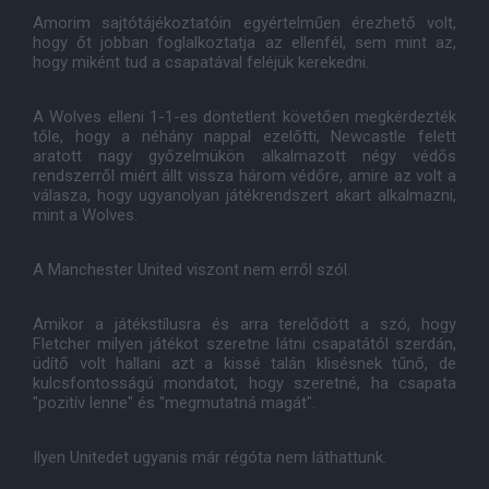
Amorim sajtótájékoztatóin egyértelműen érezhető volt,
hogy őt jobban foglalkoztatja az ellenfél, sem mint az,
hogy miként tud a csapatával feléjük kerekedni.
A Wolves elleni 1-1-es döntetlent követően megkérdezték
tőle, hogy a néhány nappal ezelőtti, Newcastle felett
aratott nagy győzelmükön alkalmazott négy védős
rendszerről miért állt vissza három védőre, amire az volt a
válasza, hogy ugyanolyan játékrendszert akart alkalmazni,
mint a Wolves.
A Manchester United viszont nem erről szól.
Amikor a játékstílusra és arra terelődött a szó, hogy
Fletcher milyen játékot szeretne látni csapatától szerdán,
üdítő volt hallani azt a kissé talán klisésnek tűnő, de
kulcsfontosságú mondatot, hogy szeretné, ha csapata
"pozitív lenne" és "megmutatná magát".
Ilyen Unitedet ugyanis már régóta nem láthattunk.