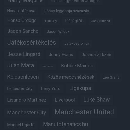
Harry Maguire
Híres magyar Vörös Ördögök
Hónap játékosa
Hónap legjobbja szavazás
Hónap Ördöge
Ifjúsági BL
Hull City
Jack Butland
Jadon Sancho
Jason Wilcox
Játékosértékelés
Játékosprofilok
Jesse Lingard
Jonny Evans
Joshua Zirkzee
Juan Mata
Kobbie Mainoo
Karl Darlow
Kölcsönlesen
Közös meccsnézések
Lee Grant
Ligakupa
Leny Yoro
Leicester City
Luke Shaw
Lisandro Martinez
Liverpool
Manchester United
Manchester City
Manutdfanatics.hu
Manuel Ugarte