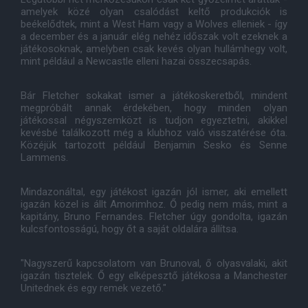
amelyek közé olyan csalódást keltő produkciók is
beékelődtek, mint a West Ham vagy a Wolves elleniek - így
a december és a január elég nehéz időszak volt ezeknek a
játékosoknak, amelyben csak kevés olyan hullámhegy volt,
mint például a Newcastle elleni hazai összecsapás.
Bár Fletcher sokakat ismer a játékoskeretből, mindent
megpróbált annak érdekében, hogy minden olyan
játékossal négyszemközt is tudjon egyeztetni, akikkel
kevésbé találkozott még a klubhoz való visszatérése óta.
Közéjük tartozott például Benjamin Sesko és Senne
Lammens.
Mindazonáltal, egy játékost igazán jól ismer, aki emellett
igazán közel is állt Amorimhoz. Ő pedig nem más, mint a
kapitány, Bruno Fernandes. Fletcher úgy gondolta, igazán
kulcsfontosságú, hogy őt a saját oldalára állítsa.
"Nagyszerű kapcsolatom van Brunoval, ő olyasvalaki, akit
igazán tisztelek. Ő egy elképesztő játékosa a Manchester
Unitednek és egy remek vezető."