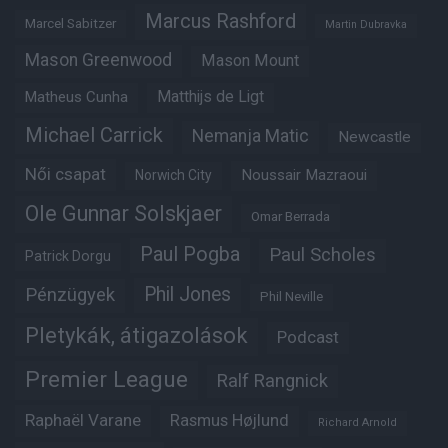
Marcus Rashford
Marcel Sabitzer
Martin Dubravka
Mason Greenwood
Mason Mount
Matheus Cunha
Matthijs de Ligt
Michael Carrick
Nemanja Matic
Newcastle
Női csapat
Noussair Mazraoui
Norwich City
Ole Gunnar Solskjaer
Omar Berrada
Paul Pogba
Paul Scholes
Patrick Dorgu
Phil Jones
Pénzügyek
Phil Neville
Pletykák, átigazolások
Podcast
Premier League
Ralf Rangnick
Raphaël Varane
Rasmus Højlund
Richard Arnold