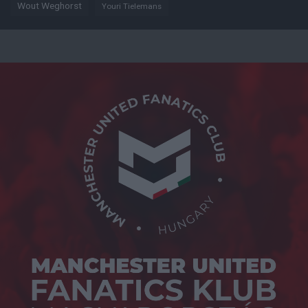
Wout Weghorst
Youri Tielemans