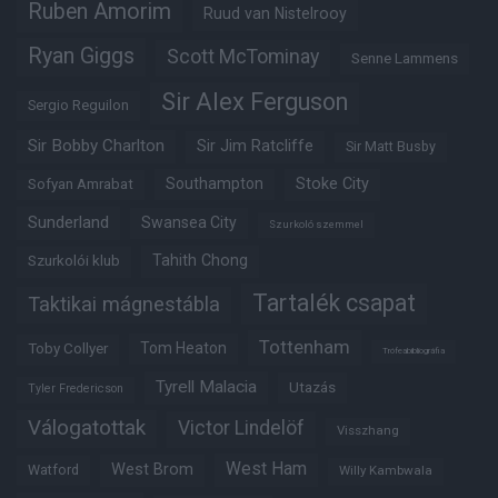
Ruben Amorim
Ruud van Nistelrooy
Ryan Giggs
Scott McTominay
Senne Lammens
Sir Alex Ferguson
Sergio Reguilon
Sir Bobby Charlton
Sir Jim Ratcliffe
Sir Matt Busby
Southampton
Stoke City
Sofyan Amrabat
Sunderland
Swansea City
Szurkoló szemmel
Tahith Chong
Szurkolói klub
Tartalék csapat
Taktikai mágnestábla
Tottenham
Tom Heaton
Toby Collyer
Trófeabibliográfia
Tyrell Malacia
Utazás
Tyler Fredericson
Válogatottak
Victor Lindelöf
Visszhang
West Ham
West Brom
Watford
Willy Kambwala