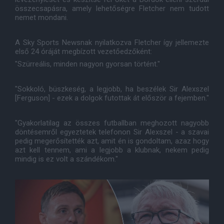
összecsapásra, amely lehetőségre Fletcher nem tudott
nemet mondani.
A Sky Sports Newsnak nyilatkozva Fletcher így jellemezte
első 24 óráját megbízott vezetőedzőként:
"Szürreális, minden nagyon gyorsan történt."
"Sokkoló, büszkeség, a legjobb, ha beszélek Sir Alexszel
[Ferguson] - ezek a dolgok futottak át először a fejemben."
"Gyakorlatilag az összes futballban meghozott nagyobb
döntésemről egyeztetek telefonon Sir Alexszel - a szavai
pedig megerősítették azt, amit én is gondoltam, azaz hogy
azt kell tennem, ami a legjobb a klubnak, nekem pedig
mindig is ez volt a szándékom."