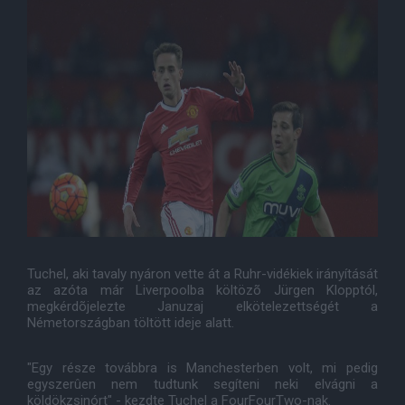
Tuchel, aki tavaly nyáron vette át a Ruhr-vidékiek irányítását
az azóta már Liverpoolba költözõ Jürgen Klopptól,
megkérdõjelezte Januzaj elkötelezettségét a
Németországban töltött ideje alatt.
"Egy része továbbra is Manchesterben volt, mi pedig
egyszerûen nem tudtunk segíteni neki elvágni a
köldökzsinórt" - kezdte Tuchel a FourFourTwo-nak.