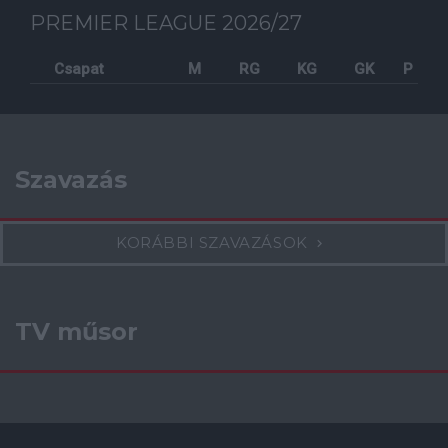
PREMIER LEAGUE 2026/27
Csapat
M
RG
KG
GK
P
Szavazás
KORÁBBI SZAVAZÁSOK
TV műsor