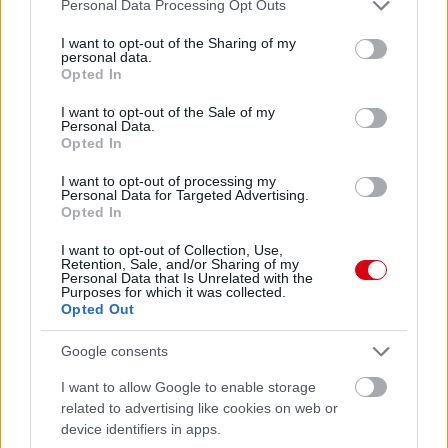
Please note that this website/app uses one or more Google
Personal Data Processing Opt Outs
services and may gather and store information including but
not limited to your visit or usage behaviour. You may click to
I want to opt-out of the Sharing of my
personal data.
grant or deny consent to Google and its third-party tags to
Opted In
use your data for below specified purposes in below Google
consent section.
I want to opt-out of the Sale of my
Personal Data.
Opted In
I want to opt-out of processing my
Personal Data for Targeted Advertising.
Opted In
I want to opt-out of Collection, Use,
Retention, Sale, and/or Sharing of my
Personal Data that Is Unrelated with the
Purposes for which it was collected.
Opted Out
Google consents
Meccs Center
I want to allow Google to enable storage
related to advertising like cookies on web or
device identifiers in apps.