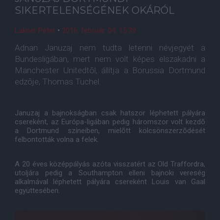
SIKERTELENSÉGÉNEK OKÁRÓL
Lakner Péter
•
2016. február. 04. 15:39
Adnan Januzaj nem tudta letenni névjegyét a
Bundesligában, mert nem volt képes elszakadni a
Manchester Unitedtõl, állítja a Borussia Dortmund
edzõje, Thomas Tuchel.
Januzaj a bajnokságban csak hatszor léphetett pályára
csereként, az Európa-ligában pedig háromszor volt kezdõ
a Dortmund színeiben, mielõtt kölcsönszerzõdését
felbontották volna a felek.
A 20 éves középpályás azóta visszatért az Old Traffordra,
utoljára pedig a Southampton elleni bajnoki vereség
alkalmával léphetett pályára csereként Louis van Gaal
együttesében.