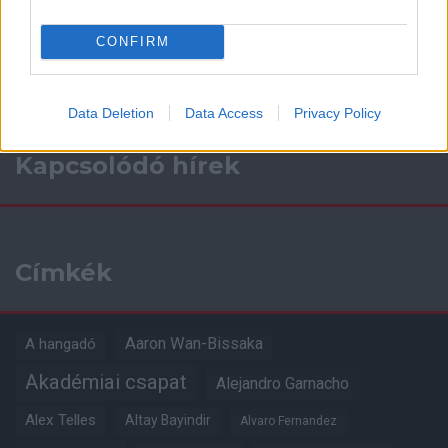
a ManUtdFanatics.hu működését!
CONFIRM
Data Deletion
Data Access
Privacy Policy
Kapcsolódó hírek
Címkék
Aaron Wan-Bissaka
A hangadó
Akadémiai csapat
Alejandro Garnacho
Alex Telles
Altay Bayindir
Alvaro Fernandez