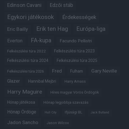
Edinson Cavani
Edzői stáb
Egykori játékosok
Érdekességek
Erik ten Hag
Európa-liga
Eric Bailly
FA-kupa
Everton
Facundo Pellistri
Felkészülési túra 2022
Felkészülési túra 2023
Felkészülési túra 2024
Felkészülési túra 2025
Fred
Gary Neville
Fulham
Felkészülési túra 2026
Glazer
Hannibal Mejbri
Harry Amass
Harry Maguire
Híres magyar Vörös Ördögök
Hónap játékosa
Hónap legjobbja szavazás
Hónap Ördöge
Ifjúsági BL
Hull City
Jack Butland
Jadon Sancho
Jason Wilcox