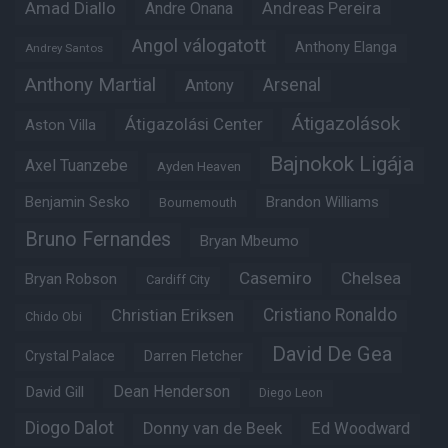
Amad Diallo
Andre Onana
Andreas Pereira
Angol válogatott
Anthony Elanga
Andrey Santos
Anthony Martial
Arsenal
Antony
Átigazolások
Átigazolási Center
Aston Villa
Bajnokok Ligája
Axel Tuanzebe
Ayden Heaven
Benjamin Sesko
Brandon Williams
Bournemouth
Bruno Fernandes
Bryan Mbeumo
Casemiro
Chelsea
Bryan Robson
Cardiff City
Christian Eriksen
Cristiano Ronaldo
Chido Obi
David De Gea
Crystal Palace
Darren Fletcher
Dean Henderson
David Gill
Diego Leon
Diogo Dalot
Donny van de Beek
Ed Woodward