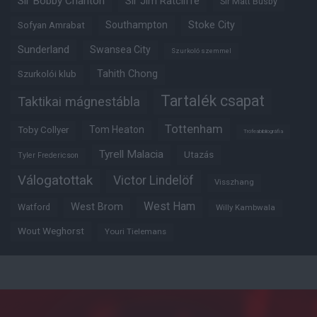
Sir Bobby Charlton
Sir Jim Ratcliffe
Sir Matt Busby
Southampton
Stoke City
Sofyan Amrabat
Sunderland
Swansea City
Szurkoló szemmel
Tahith Chong
Szurkolói klub
Tartalék csapat
Taktikai mágnestábla
Tottenham
Tom Heaton
Toby Collyer
Trófeabibliográfia
Tyrell Malacia
Utazás
Tyler Fredericson
Válogatottak
Victor Lindelöf
Visszhang
West Ham
West Brom
Watford
Willy Kambwala
Wout Weghorst
Youri Tielemans