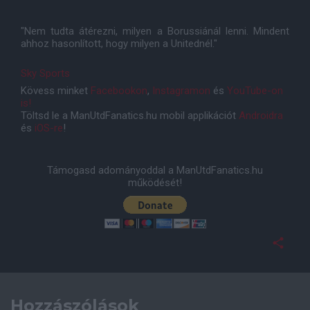
"Nem tudta átérezni, milyen a Borussiánál lenni. Mindent
ahhoz hasonlított, hogy milyen a Unitednél."
Sky Sports
Kövess minket
Facebookon
,
Instagramon
és
YouTube-on
is!
Töltsd le a ManUtdFanatics.hu mobil applikációt
Androidra
és
iOS-re
!
Támogasd adományoddal a ManUtdFanatics.hu
működését!
Hozzászólások