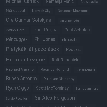
Michael Carrick
Nemanja Matic
Newcastle
Női csapat
Noussair Mazraoui
Norwich City
Ole Gunnar Solskjaer
Omar Berrada
Paul Pogba
Paul Scholes
Patrick Dorgu
Phil Jones
Pénzügyek
Phil Neville
Pletykák, átigazolások
Podcast
Premier League
Ralf Rangnick
Raphaël Varane
Rasmus Højlund
Richard Arnold
Ruben Amorim
Ruud van Nistelrooy
Ryan Giggs
Scott McTominay
Senne Lammens
Sir Alex Ferguson
Sergio Reguilon