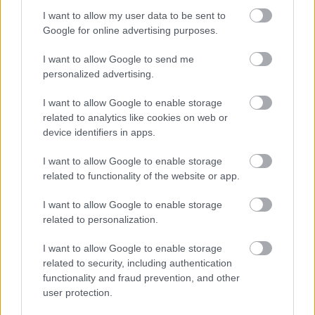
Paris Saint-Germain
vs
I want to allow my user data to be sent to
Manchester United
Google for online advertising purposes.
Felkészülési szezon 4. mérkőzés
I want to allow Google to send me
Nya Ullevi, Göteborg
personalized advertising.
2026-08-08 17:00
I want to allow Google to enable storage
0 nap 13 óra 26 perc 28 másodperc
related to analytics like cookies on web or
device identifiers in apps.
Leeds United
vs
Manchester United
2026-08-12 20:30
I want to allow Google to enable storage
related to functionality of the website or app.
AC Milan
vs
Manchester United
2026-08-15 18:00
I want to allow Google to enable storage
ELŐZŐ MÉRKŐZÉSEK
related to personalization.
I want to allow Google to enable storage
Támogatás
related to security, including authentication
functionality and fraud prevention, and other
user protection.
Támogasd adományoddal