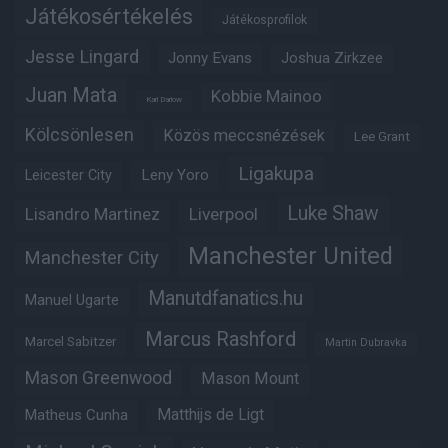
Játékosértékelés
Játékosprofilok
Jesse Lingard
Jonny Evans
Joshua Zirkzee
Juan Mata
Kobbie Mainoo
Karl Darlow
Kölcsönlesen
Közös meccsnézések
Lee Grant
Ligakupa
Leny Yoro
Leicester City
Luke Shaw
Lisandro Martinez
Liverpool
Manchester United
Manchester City
Manutdfanatics.hu
Manuel Ugarte
Marcus Rashford
Marcel Sabitzer
Martin Dubravka
Mason Greenwood
Mason Mount
Matheus Cunha
Matthijs de Ligt