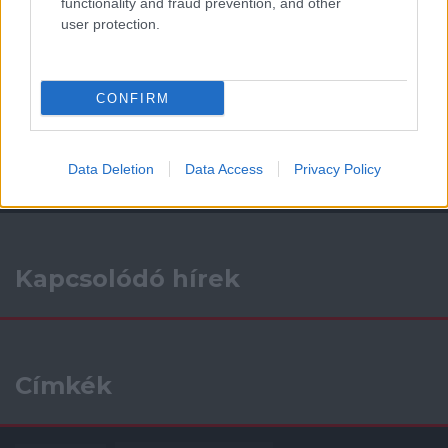
functionality and fraud prevention, and other
user protection.
Támogatás
CONFIRM
Támogasd adományoddal
a ManUtdFanatics.hu működését!
Data Deletion
Data Access
Privacy Policy
Kapcsolódó hírek
Címkék