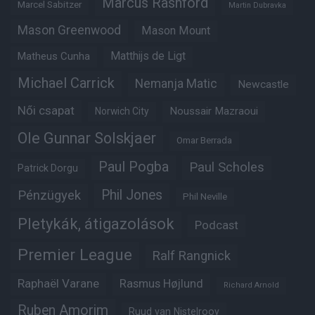
Marcus Rashford
Marcel Sabitzer
Martin Dubravka
Mason Greenwood
Mason Mount
Matheus Cunha
Matthijs de Ligt
Michael Carrick
Nemanja Matic
Newcastle
Női csapat
Noussair Mazraoui
Norwich City
Ole Gunnar Solskjaer
Omar Berrada
Paul Pogba
Paul Scholes
Patrick Dorgu
Phil Jones
Pénzügyek
Phil Neville
Pletykák, átigazolások
Podcast
Premier League
Ralf Rangnick
Raphaël Varane
Rasmus Højlund
Richard Arnold
Ruben Amorim
Ruud van Nistelrooy