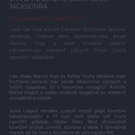
JACKSONRA
Szép Gergely
•
2016. február. 08. 21:15
Louis van Gaal büszke Cameron Borthwick-Jackson
vasárnapi, Chelsea elleni teljesítményére, annak
ellenére, hogy a saját nevelésû játékos
balszerencsés szerepet játszott Diego Costa
egyenlítõ találatában.
Luke Shaw, Marcos Rojo és Ashley Young sérülései miatt
Borthwick-Jackson már tizedik alkalommal szerepelt a
felnõtt csapatban, és a hasonlóan lenyûgözõ Anthony
Martial mögött a szélen rendkívüli nyugalmat és védekezõ
szorgalmat produkált.
Jesse Lingard remekbe szabott vezetõ gólját követõen
balszerencséjére a 19 éves védõ benne volt Costa
egyenlítõ góljában, miután Daley Blind elcsúszását
követõen próbált szerelni, azonban a labda a támadónál
maradt, aki De Geat is kicselezve az üres kapuba lõtt.