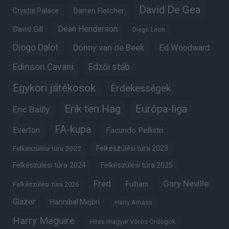
David De Gea
Crystal Palace
Darren Fletcher
Dean Henderson
David Gill
Diego Leon
Diogo Dalot
Donny van de Beek
Ed Woodward
Edinson Cavani
Edzői stáb
Egykori játékosok
Érdekességek
Erik ten Hag
Európa-liga
Eric Bailly
FA-kupa
Everton
Facundo Pellistri
Felkészülési túra 2022
Felkészülési túra 2023
Felkészülési túra 2024
Felkészülési túra 2025
Fred
Gary Neville
Fulham
Felkészülési túra 2026
Glazer
Hannibal Mejbri
Harry Amass
Harry Maguire
Híres magyar Vörös Ördögök