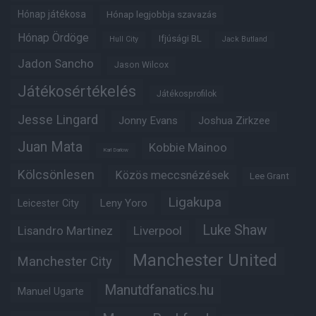
Hónap játékosa
Hónap legjobbja szavazás
Hónap Ördöge
Ifjúsági BL
Hull City
Jack Butland
Jadon Sancho
Jason Wilcox
Játékosértékelés
Játékosprofilok
Jesse Lingard
Jonny Evans
Joshua Zirkzee
Juan Mata
Kobbie Mainoo
Karl Darlow
Kölcsönlesen
Közös meccsnézések
Lee Grant
Ligakupa
Leny Yoro
Leicester City
Luke Shaw
Lisandro Martinez
Liverpool
Manchester United
Manchester City
Manutdfanatics.hu
Manuel Ugarte