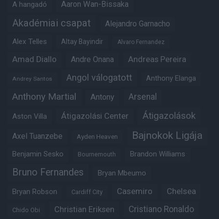
Aaron Wan-Bissaka
A hangadó
Akadémiai csapat
Alejandro Garnacho
Alex Telles
Altay Bayindir
Alvaro Fernandez
Amad Diallo
Andre Onana
Andreas Pereira
Angol válogatott
Anthony Elanga
Andrey Santos
Anthony Martial
Arsenal
Antony
Átigazolások
Átigazolási Center
Aston Villa
Bajnokok Ligája
Axel Tuanzebe
Ayden Heaven
Benjamin Sesko
Brandon Williams
Bournemouth
Bruno Fernandes
Bryan Mbeumo
Casemiro
Chelsea
Bryan Robson
Cardiff City
Christian Eriksen
Cristiano Ronaldo
Chido Obi