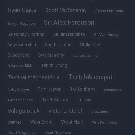
Ryan Giggs
Scott McTominay
Senne Lammens
Sir Alex Ferguson
Sergio Reguilon
Sir Bobby Charlton
Sir Jim Ratcliffe
Sir Matt Busby
Southampton
Stoke City
Sofyan Amrabat
Sunderland
Swansea City
Szurkoló szemmel
Tahith Chong
Szurkolói klub
Tartalék csapat
Taktikai mágnestábla
Tottenham
Tom Heaton
Toby Collyer
Trófeabibliográfia
Tyrell Malacia
Utazás
Tyler Fredericson
Válogatottak
Victor Lindelöf
Visszhang
West Ham
West Brom
Watford
Willy Kambwala
Wout Weghorst
Youri Tielemans