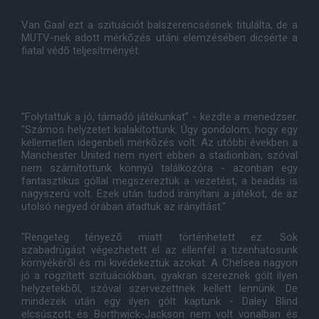
Van Gaal ezt a szituációt balszerencsésnek titulálta, de a
MUTV-nek adott mérkõzés utáni elemzésében dicsérte a
fiatal védõ teljesítményét.
"Folytattuk a jó, támadó játékunkat" - kezdte a menedzser.
"Számos helyzetet kialakítottunk. Úgy gondolom, hogy egy
kellemetlen idegenbeli mérkõzés volt. Az utóbbi években a
Manchester United nem nyert ebben a stadionban, szóval
nem számítottunk könnyû találkozóra - azonban egy
fantasztikus góllal megszereztük a vezetést, a beadás is
nagyszerû volt. Ezek után tudod irányítani a játékot, de az
utolsó negyed órában átadtuk az irányítást."
"Rengeteg tényezõ miatt történhetett ez. Sok
szabadrúgást végezhetett el az ellenfél a tizenhatosunk
környékérõl és mi kivédekeztük azokat. A Chelsea nagyon
jó a rögzített szituációkban, gyakran szereznek gólt ilyen
helyzetekbõl, szóval szervezettnek kellett lennünk. De
mindezek után egy ilyen gólt kaptunk - Daley Blind
elcsúszott és Borthwick-Jackson nem volt vonalban és