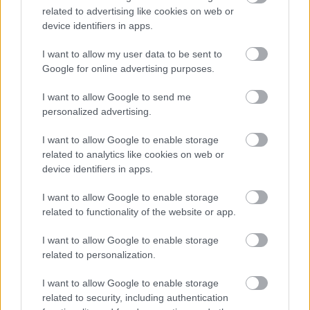
related to advertising like cookies on web or
device identifiers in apps.
Meccs Center
I want to allow my user data to be sent to
Google for online advertising purposes.
Paris Saint-Germain
vs
I want to allow Google to send me
personalized advertising.
Manchester United
I want to allow Google to enable storage
Felkészülési szezon 4. mérkőzés
related to analytics like cookies on web or
Nya Ullevi, Göteborg
2026-08-08 17:00
device identifiers in apps.
I want to allow Google to enable storage
related to functionality of the website or app.
Leeds United
vs
Manchester United
2026-08-12 20:30
I want to allow Google to enable storage
AC Milan
vs
Manchester United
2026-08-15 18:00
related to personalization.
I want to allow Google to enable storage
ELŐZŐ MÉRKŐZÉSEK
related to security, including authentication