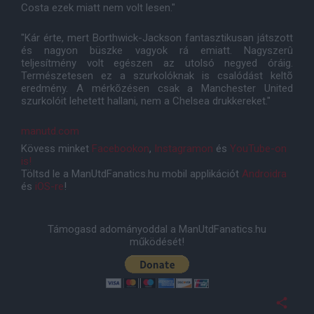
Costa ezek miatt nem volt lesen."
"Kár érte, mert Borthwick-Jackson fantasztikusan játszott
és nagyon büszke vagyok rá emiatt. Nagyszerû
teljesítmény volt egészen az utolsó negyed óráig.
Természetesen ez a szurkolóknak is csalódást keltõ
eredmény. A mérkõzésen csak a Manchester United
szurkolóit lehetett hallani, nem a Chelsea drukkereket."
manutd.com
Kövess minket
Facebookon
,
Instagramon
és
YouTube-on
is!
Töltsd le a ManUtdFanatics.hu mobil applikációt
Androidra
és
iOS-re
!
Támogasd adományoddal a ManUtdFanatics.hu
működését!