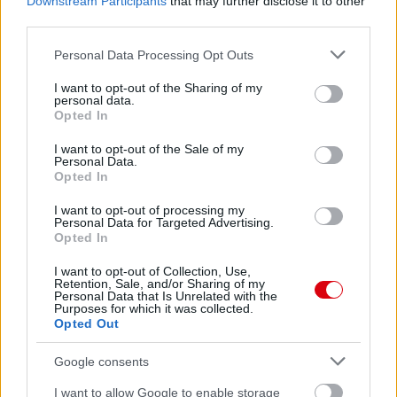
Downstream Participants
that may further disclose it to other
third parties.
Please note that this website/app uses one or more Google
Personal Data Processing Opt Outs
services and may gather and store information including but
not limited to your visit or usage behaviour. You may click to
I want to opt-out of the Sharing of my
personal data.
grant or deny consent to Google and its third-party tags to
Opted In
use your data for below specified purposes in below Google
consent section.
I want to opt-out of the Sale of my
Personal Data.
Opted In
I want to opt-out of processing my
Personal Data for Targeted Advertising.
Opted In
I want to opt-out of Collection, Use,
Retention, Sale, and/or Sharing of my
Personal Data that Is Unrelated with the
Purposes for which it was collected.
Opted Out
Google consents
I want to allow Google to enable storage