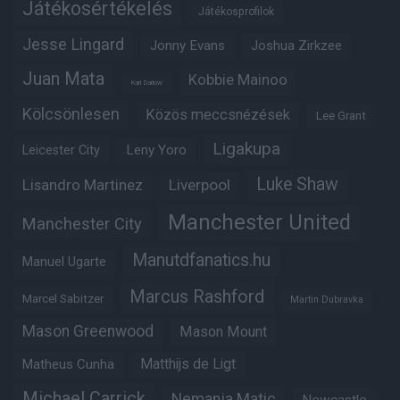
Játékosértékelés
Játékosprofilok
Jesse Lingard
Jonny Evans
Joshua Zirkzee
Juan Mata
Kobbie Mainoo
Karl Darlow
Kölcsönlesen
Közös meccsnézések
Lee Grant
Ligakupa
Leny Yoro
Leicester City
Luke Shaw
Lisandro Martinez
Liverpool
Manchester United
Manchester City
Manutdfanatics.hu
Manuel Ugarte
Marcus Rashford
Marcel Sabitzer
Martin Dubravka
Mason Greenwood
Mason Mount
Matheus Cunha
Matthijs de Ligt
Michael Carrick
Nemanja Matic