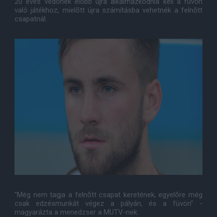
20 éves védõnek elõbb újra alkalmazkodnia kell a füvön
való játékhoz, mielõtt újra számításba vehetnék a felnõtt
csapatnál.
"Még nem tagja a felnõtt csapat keretének, egyelõre még
csak edzésmunkát végez a pályán, és a füvön" -
magyarázta a menedzser a MUTV-nek.