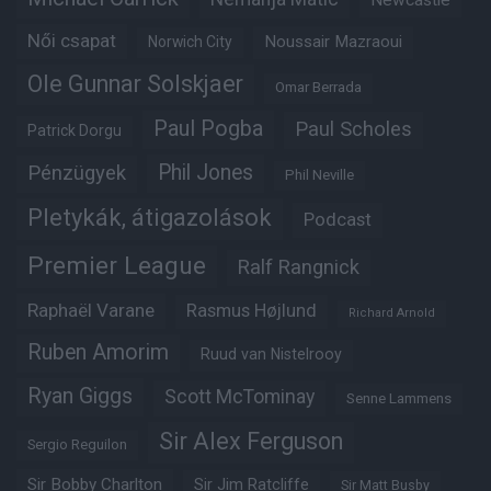
Newcastle
Női csapat
Noussair Mazraoui
Norwich City
Ole Gunnar Solskjaer
Omar Berrada
Paul Pogba
Paul Scholes
Patrick Dorgu
Phil Jones
Pénzügyek
Phil Neville
Pletykák, átigazolások
Podcast
Premier League
Ralf Rangnick
Raphaël Varane
Rasmus Højlund
Richard Arnold
Ruben Amorim
Ruud van Nistelrooy
Ryan Giggs
Scott McTominay
Senne Lammens
Sir Alex Ferguson
Sergio Reguilon
Sir Bobby Charlton
Sir Jim Ratcliffe
Sir Matt Busby