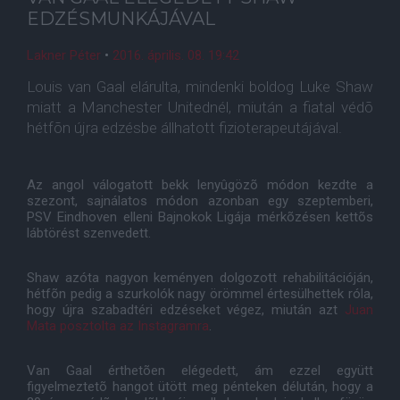
EDZÉSMUNKÁJÁVAL
Lakner Péter
•
2016. április. 08. 19:42
Louis van Gaal elárulta, mindenki boldog Luke Shaw
miatt a Manchester Unitednél, miután a fiatal védõ
hétfõn újra edzésbe állhatott fizioterapeutájával.
Az angol válogatott bekk lenyûgözõ módon kezdte a
szezont, sajnálatos módon azonban egy szeptemberi,
PSV Eindhoven elleni Bajnokok Ligája mérkõzésen kettõs
lábtörést szenvedett.
Shaw azóta nagyon keményen dolgozott rehabilitációján,
hétfõn pedig a szurkolók nagy örömmel értesülhettek róla,
hogy újra szabadtéri edzéseket végez, miután azt
Juan
Mata posztolta az Instagramra
.
Van Gaal érthetõen elégedett, ám ezzel együtt
figyelmeztetõ hangot ütött meg pénteken délután, hogy a