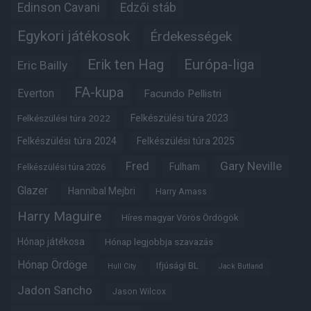
Edinson Cavani
Edzői stáb
Egykori játékosok
Érdekességek
Erik ten Hag
Európa-liga
Eric Bailly
FA-kupa
Everton
Facundo Pellistri
Felkészülési túra 2022
Felkészülési túra 2023
Felkészülési túra 2024
Felkészülési túra 2025
Fred
Gary Neville
Fulham
Felkészülési túra 2026
Glazer
Hannibal Mejbri
Harry Amass
Harry Maguire
Híres magyar Vörös Ördögök
Hónap játékosa
Hónap legjobbja szavazás
Hónap Ördöge
Ifjúsági BL
Hull City
Jack Butland
Jadon Sancho
Jason Wilcox