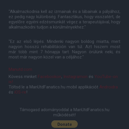
"Alkalmazkodnia kell az izmainak és a lábainak a pályához,
ez pedig nagy különbség. Fantasztikus, hogy visszatért, de
egyelõre egyéni edzésmunkát végez a terapeutájával, hogy
alkalmazkodni tudjon a körülményekhez."
"Ez az elsõ lépés. Mindenki nagyon boldog miatta, mert
nagyon hosszú rehabilitáción van túl. Azt hiszem most
már több mint 7 hónapja tart. Nagyon örülünk neki, és
most már nagyon közel van a céljához."
Manutd.com
Kövess minket
Facebookon
,
Instagramon
és
YouTube-on
is!
Töltsd le a ManUtdFanatics.hu mobil applikációt
Androidra
és
iOS-re
!
Támogasd adományoddal a ManUtdFanatics.hu
működését!