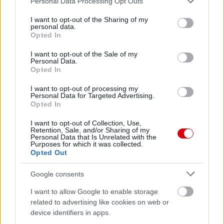
Personal Data Processing Opt Outs
services and may gather and store information including but
not limited to your visit or usage behaviour. You may click to
I want to opt-out of the Sharing of my
personal data.
Meccs Center
grant or deny consent to Google and its third-party tags to
Opted In
use your data for below specified purposes in below Google
consent section.
I want to opt-out of the Sale of my
Personal Data.
Paris Saint-Germain
vs
Opted In
Manchester United
I want to opt-out of processing my
Personal Data for Targeted Advertising.
Opted In
Felkészülési szezon 4. mérkőzés
Nya Ullevi, Göteborg
I want to opt-out of Collection, Use,
2026-08-08 17:00
Retention, Sale, and/or Sharing of my
Personal Data that Is Unrelated with the
Purposes for which it was collected.
1 nap 17 óra 13 perc 55 másodperc
Opted Out
Google consents
Leeds United
vs
Manchester United
2026-08-12 20:30
I want to allow Google to enable storage
AC Milan
vs
Manchester United
2026-08-15 18:00
related to advertising like cookies on web or
device identifiers in apps.
ELŐZŐ MÉRKŐZÉSEK