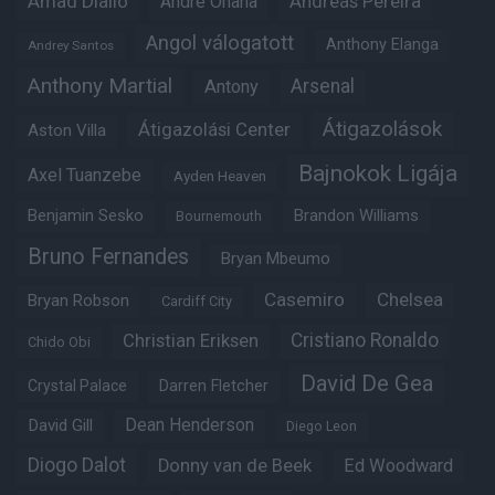
Amad Diallo
Andre Onana
Andreas Pereira
Angol válogatott
Anthony Elanga
Andrey Santos
Anthony Martial
Arsenal
Antony
Átigazolások
Átigazolási Center
Aston Villa
Bajnokok Ligája
Axel Tuanzebe
Ayden Heaven
Benjamin Sesko
Brandon Williams
Bournemouth
Bruno Fernandes
Bryan Mbeumo
Casemiro
Chelsea
Bryan Robson
Cardiff City
Christian Eriksen
Cristiano Ronaldo
Chido Obi
David De Gea
Crystal Palace
Darren Fletcher
Dean Henderson
David Gill
Diego Leon
Diogo Dalot
Donny van de Beek
Ed Woodward