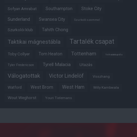
Southampton
Stoke City
Sofyan Amrabat
Sunderland
Swansea City
Szurkoló szemmel
Tahith Chong
Szurkolói klub
Tartalék csapat
Taktikai mágnestábla
Tottenham
Tom Heaton
Toby Collyer
Trófeabibliográfia
Tyrell Malacia
Utazás
Tyler Fredericson
Válogatottak
Victor Lindelöf
Visszhang
West Ham
West Brom
Watford
Willy Kambwala
Wout Weghorst
Youri Tielemans