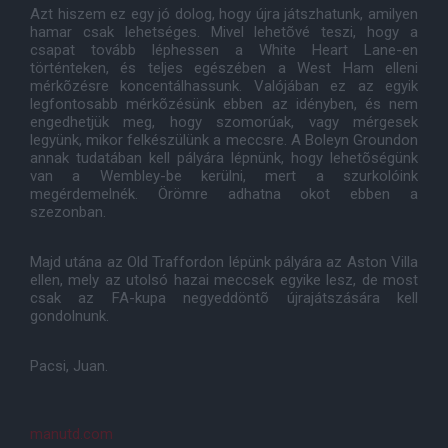
Azt hiszem ez egy jó dolog, hogy újra játszhatunk, amilyen
hamar csak lehetséges. Mivel lehetõvé teszi, hogy a
csapat tovább léphessen a White Heart Lane-en
történteken, és teljes egészében a West Ham elleni
mérkõzésre koncentálhassunk. Valójában ez az egyik
legfontosabb mérkõzésünk ebben az idényben, és nem
engedhetjük meg, hogy szomorúak, vagy mérgesek
legyünk, mikor felkészülünk a meccsre. A Boleyn Groundon
annak tudatában kell pályára lépnünk, hogy lehetõségünk
van a Wembley-be kerülni, mert a szurkolóink
megérdemelnék. Örömre adhatna okot ebben a
szezonban.
Majd utána az Old Traffordon lépünk pályára az Aston Villa
ellen, mely az utolsó hazai meccsek egyike lesz, de most
csak az FA-kupa negyeddöntõ újrajátszására kell
gondolnunk.
Pacsi, Juan.
manutd.com