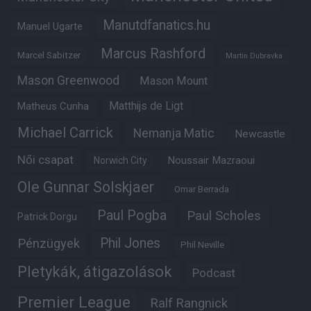
Manutdfanatics.hu
Manuel Ugarte
Marcus Rashford
Marcel Sabitzer
Martin Dubravka
Mason Greenwood
Mason Mount
Matheus Cunha
Matthijs de Ligt
Michael Carrick
Nemanja Matic
Newcastle
Női csapat
Noussair Mazraoui
Norwich City
Ole Gunnar Solskjaer
Omar Berrada
Paul Pogba
Paul Scholes
Patrick Dorgu
Phil Jones
Pénzügyek
Phil Neville
Pletykák, átigazolások
Podcast
Premier League
Ralf Rangnick