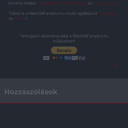
Kövess minket
Facebookon
,
Instagramon
és
YouTube-on
is!
Töltsd le a ManUtdFanatics.hu mobil applikációt
Androidra
és
iOS-re
!
Támogasd adományoddal a ManUtdFanatics.hu
működését!
Hozzászólások