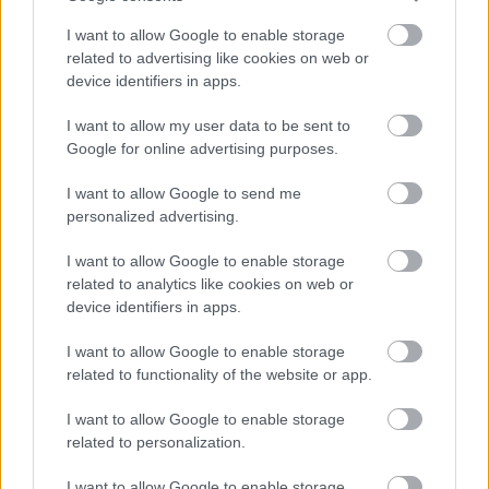
I want to allow Google to enable storage
0 nap 4 óra 31 perc 20 másodperc
related to advertising like cookies on web or
device identifiers in apps.
Leeds United
vs
Manchester United
2026-08-12 20:30
I want to allow my user data to be sent to
AC Milan
vs
Manchester United
2026-08-15 18:00
Google for online advertising purposes.
I want to allow Google to send me
ELŐZŐ MÉRKŐZÉSEK
personalized advertising.
I want to allow Google to enable storage
Támogatás
related to analytics like cookies on web or
device identifiers in apps.
Támogasd adományoddal
I want to allow Google to enable storage
a ManUtdFanatics.hu működését!
related to functionality of the website or app.
I want to allow Google to enable storage
related to personalization.
I want to allow Google to enable storage