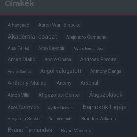
Címkék
Aaron Wan-Bissaka
A hangadó
Akadémiai csapat
Alejandro Garnacho
Alex Telles
Altay Bayindir
Alvaro Fernandez
Amad Diallo
Andre Onana
Andreas Pereira
Angol válogatott
Anthony Elanga
Andrey Santos
Anthony Martial
Arsenal
Antony
Átigazolások
Átigazolási Center
Aston Villa
Bajnokok Ligája
Axel Tuanzebe
Ayden Heaven
Benjamin Sesko
Brandon Williams
Bournemouth
Bruno Fernandes
Bryan Mbeumo