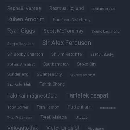
Raphaël Varane
Rasmus Højlund
Richard Arnold
Ruben Amorim
Ruud van Nistelrooy
Ryan Giggs
Scott McTominay
Senne Lammens
Sir Alex Ferguson
Sergio Reguilon
Sir Bobby Charlton
Sir Jim Ratcliffe
Sir Matt Busby
Southampton
Stoke City
Sofyan Amrabat
Sunderland
Swansea City
Szurkoló szemmel
Tahith Chong
Szurkolói klub
Tartalék csapat
Taktikai mágnestábla
Tottenham
Tom Heaton
Toby Collyer
Trófeabibliográfia
Tyrell Malacia
Utazás
Tyler Fredericson
Válogatottak
Victor Lindelöf
Visszhang