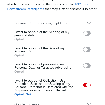
also be disclosed by us to third parties on the
IAB’s List of
Downstream Participants
that may further disclose it to other
third parties.
Please note that this website/app uses one or more Google
Personal Data Processing Opt Outs
services and may gather and store information including but
not limited to your visit or usage behaviour. You may click to
I want to opt-out of the Sharing of my
personal data.
grant or deny consent to Google and its third-party tags to
Opted In
use your data for below specified purposes in below Google
consent section.
I want to opt-out of the Sale of my
Personal Data.
Opted In
Meccs Center
I want to opt-out of processing my
Personal Data for Targeted Advertising.
Opted In
Paris Saint-Germain
vs
I want to opt-out of Collection, Use,
Retention, Sale, and/or Sharing of my
Manchester United
Personal Data that Is Unrelated with the
Purposes for which it was collected.
Opted Out
Felkészülési szezon 4. mérkőzés
Nya Ullevi, Göteborg
2026-08-08 17:00
Google consents