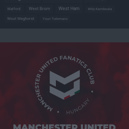
West Ham
West Brom
Watford
Willy Kambwala
Wout Weghorst
Youri Tielemans