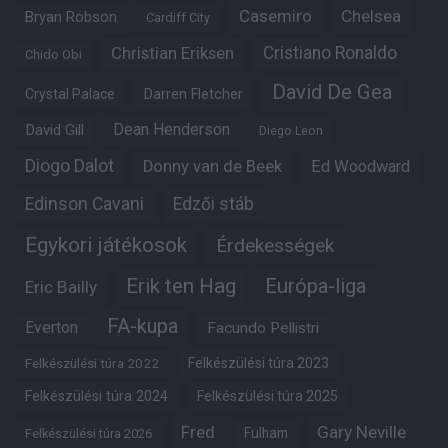
Casemiro
Chelsea
Bryan Robson
Cardiff City
Christian Eriksen
Cristiano Ronaldo
Chido Obi
David De Gea
Crystal Palace
Darren Fletcher
Dean Henderson
David Gill
Diego Leon
Diogo Dalot
Donny van de Beek
Ed Woodward
Edinson Cavani
Edzői stáb
Egykori játékosok
Érdekességek
Erik ten Hag
Európa-liga
Eric Bailly
FA-kupa
Everton
Facundo Pellistri
Felkészülési túra 2022
Felkészülési túra 2023
Felkészülési túra 2024
Felkészülési túra 2025
Fred
Gary Neville
Fulham
Felkészülési túra 2026