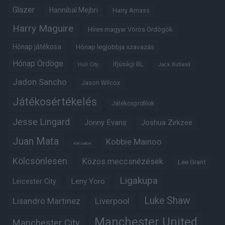
Glazer
Hannibal Mejbri
Harry Amass
Harry Maguire
Híres magyar Vörös Ördögök
Hónap játékosa
Hónap legjobbja szavazás
Hónap Ördöge
Ifjúsági BL
Hull City
Jack Butland
Jadon Sancho
Jason Wilcox
Játékosértékelés
Játékosprofilok
Jesse Lingard
Jonny Evans
Joshua Zirkzee
Juan Mata
Kobbie Mainoo
Karl Darlow
Kölcsönlesen
Közös meccsnézések
Lee Grant
Ligakupa
Leny Yoro
Leicester City
Luke Shaw
Lisandro Martinez
Liverpool
Manchester United
Manchester City