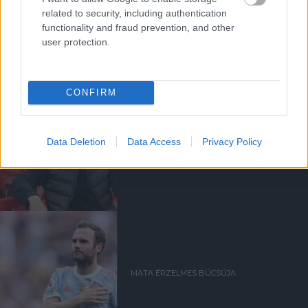
related to security, including authentication
Kapcsolódó hírek
functionality and fraud prevention, and other
user protection.
JUAN MATA
CONFIRM
Data Deletion
Data Access
Privacy Policy
MATA: CSAKIS KÖSZÖNETET
TUDOK MONDANI
MATA ÉRZELMES BÚCSÚJA