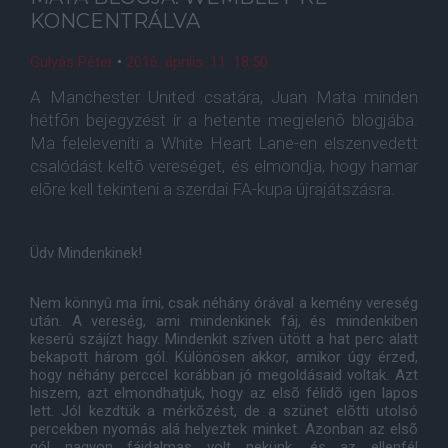
KONCENTRÁLVA
Gulyás Péter
•
2016. április. 11. 18:50
A Manchester United csatára, Juan Mata minden
hétfõn bejegyzést ír a hetente megjelenõ blogjába.
Ma feleleveníti a White Heart Lane-en elszenvedett
csalódást keltõ vereséget, és elmondja, hogy hamar
elõre kell tekinteni a szerdai FA-kupa újrajátszásra.
Üdv Mindenkinek!
Nem könnyû ma írni, csak néhány órával a kemény vereség
után. A vereség, ami mindenkinek fáj, és mindenkiben
keserû szájízt hagy. Mindenkit szíven ütött a hat perc alatt
bekapott három gól. Különösen akkor, amikor úgy érzed,
hogy néhány perccel korábban jó megoldásaid voltak. Azt
hiszem, azt elmondhatjuk, hogy az elsõ félidõ igen lapos
lett. Jól kezdtük a mérkõzést, de a szünet elõtti utolsó
percekben nyomás alá helyeztek minket. Azonban az elsõ
gól nagyon fájdalmas volt nekünk, és az ellenfél