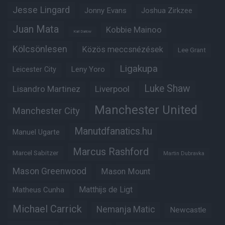
Jesse Lingard
Jonny Evans
Joshua Zirkzee
Juan Mata
Kobbie Mainoo
Karl Darlow
Kölcsönlesen
Közös meccsnézések
Lee Grant
Ligakupa
Leny Yoro
Leicester City
Luke Shaw
Lisandro Martinez
Liverpool
Manchester United
Manchester City
Manutdfanatics.hu
Manuel Ugarte
Marcus Rashford
Marcel Sabitzer
Martin Dubravka
Mason Greenwood
Mason Mount
Matheus Cunha
Matthijs de Ligt
Michael Carrick
Nemanja Matic
Newcastle