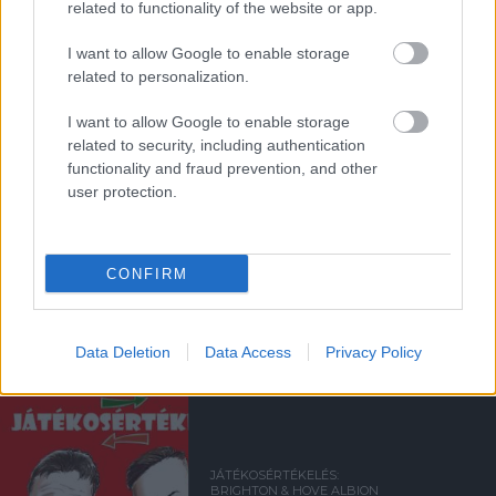
related to functionality of the website or app.
Támogatás
I want to allow Google to enable storage
related to personalization.
Támogasd adományoddal
I want to allow Google to enable storage
a ManUtdFanatics.hu működését!
related to security, including authentication
functionality and fraud prevention, and other
user protection.
CONFIRM
Kapcsolódó hírek
Data Deletion
Data Access
Privacy Policy
JÁTÉKOSÉRTÉKELÉS
JÁTÉKOSÉRTÉKELÉS:
BRIGHTON & HOVE ALBION