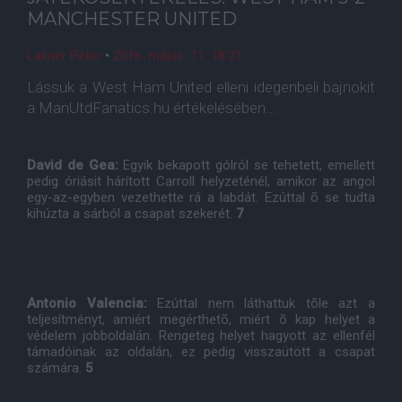
MANCHESTER UNITED
Lakner Péter
•
2016. május. 11. 18:21
Lássuk a West Ham United elleni idegenbeli bajnokit
a ManUtdFanatics.hu értékelésében...
David de Gea:
Egyik bekapott gólról se tehetett, emellett
pedig óriásit hárított Carroll helyzeténél, amikor az angol
egy-az-egyben vezethette rá a labdát. Ezúttal õ se tudta
kihúzta a sárból a csapat szekerét.
7
Antonio Valencia:
Ezúttal nem láthattuk tõle azt a
teljesítményt, amiért megérthetõ, miért õ kap helyet a
védelem jobboldalán. Rengeteg helyet hagyott az ellenfél
támadóinak az oldalán, ez pedig visszaütött a csapat
számára.
5