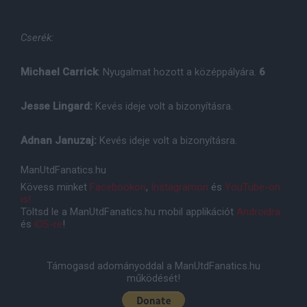
Cserék:
Michael Carrick
: Nyugalmat hozott a középpályára.
6
Jesse Lingard:
Kevés ideje volt a bizonyításra.
Adnan Januzaj:
Kevés ideje volt a bizonyításra.
ManUtdFanatics.hu
Kövess minket
Facebookon
,
Instagramon
és
YouTube-on
is!
Töltsd le a ManUtdFanatics.hu mobil applikációt
Androidra
és
iOS-re
!
Támogasd adományoddal a ManUtdFanatics.hu
működését!