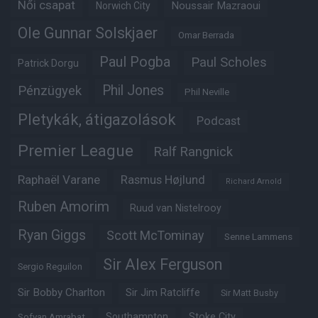
Női csapat
Noussair Mazraoui
Norwich City
Ole Gunnar Solskjaer
Omar Berrada
Paul Pogba
Paul Scholes
Patrick Dorgu
Phil Jones
Pénzügyek
Phil Neville
Pletykák, átigazolások
Podcast
Premier League
Ralf Rangnick
Raphaël Varane
Rasmus Højlund
Richard Arnold
Ruben Amorim
Ruud van Nistelrooy
Ryan Giggs
Scott McTominay
Senne Lammens
Sir Alex Ferguson
Sergio Reguilon
Sir Bobby Charlton
Sir Jim Ratcliffe
Sir Matt Busby
Southampton
Stoke City
Sofyan Amrabat