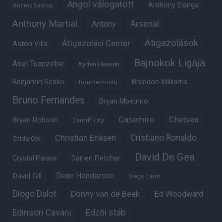
Angol válogatott
Anthony Elanga
Andrey Santos
Anthony Martial
Arsenal
Antony
Átigazolások
Átigazolási Center
Aston Villa
Bajnokok Ligája
Axel Tuanzebe
Ayden Heaven
Benjamin Sesko
Brandon Williams
Bournemouth
Bruno Fernandes
Bryan Mbeumo
Casemiro
Chelsea
Bryan Robson
Cardiff City
Christian Eriksen
Cristiano Ronaldo
Chido Obi
David De Gea
Crystal Palace
Darren Fletcher
Dean Henderson
David Gill
Diego Leon
Diogo Dalot
Donny van de Beek
Ed Woodward
Edinson Cavani
Edzői stáb