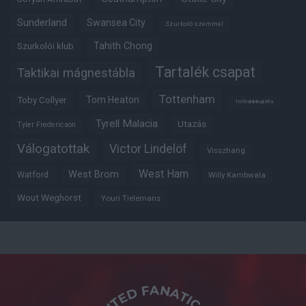
Sunderland
Swansea City
Szurkoló szemmel
Tahith Chong
Szurkolói klub
Tartalék csapat
Taktikai mágnestábla
Tottenham
Tom Heaton
Toby Collyer
Trófeabibliográfia
Tyrell Malacia
Utazás
Tyler Fredericson
Válogatottak
Victor Lindelöf
Visszhang
West Ham
West Brom
Watford
Willy Kambwala
Wout Weghorst
Youri Tielemans