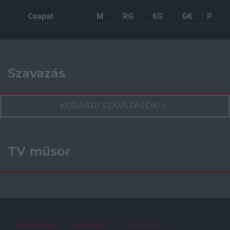
Csapat
M
RG
KG
GK
P
Szavazás
KORÁBBI SZAVAZÁSOK
TV műsor
Impresszum
Kapcsolat
Szerzői jog