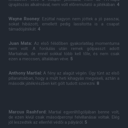
újrajátszás alkalmával, nem volt elõremutató a játékában.
4
Wayne Rooney:
Ezúttal nagyon nem jöttek a jó passzai,
sokat hibázott, emellett pedig lassította is a csapat
támadójátékát.
4
Juan Mata:
Az elsõ félidõben gyakorlatilag momentuma
nem volt. A fordulás után remek gólpasszt adott
Martialnak, de ennél sokkal több kell tõle, és nem csak
ezen a meccsen, általában véve.
5
Anthony Martial:
A fény az alagút végén. Úgy tûnt az elsõ
pillanatokban, hogy a múlt heti kihagyás megviseli, aztán a
második játékrészben két gólt tudott szerezni.
8
Marcus Rashford:
Martial egyenlítõgóljában benne volt,
de ezen kívül csak másodpercnyi felvillanásai voltak. Elég
jól leszedték az ellenfél védõi a pályáról.
5