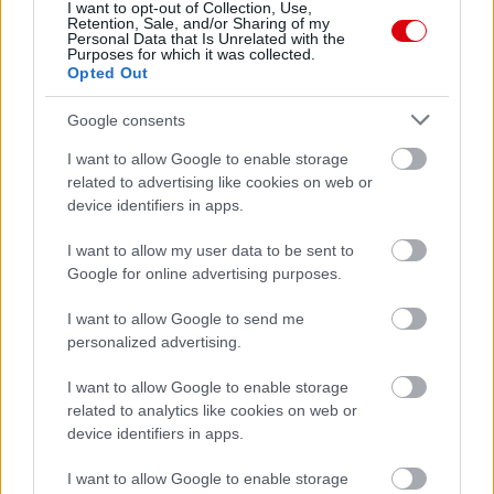
I want to opt-out of Collection, Use,
Retention, Sale, and/or Sharing of my
Personal Data that Is Unrelated with the
Purposes for which it was collected.
Meccs Center
Opted Out
Google consents
Leeds United
vs
Manchester
I want to allow Google to enable storage
related to advertising like cookies on web or
United
device identifiers in apps.
Felkészülési szezon 5. mérkőzés
I want to allow my user data to be sent to
Croke Park, Dublin
Google for online advertising purposes.
2026-08-12 20:30
I want to allow Google to send me
3 nap 6 óra 42 perc 39 másodperc
personalized advertising.
I want to allow Google to enable storage
AC Milan
vs
Manchester United
2026-08-15 18:00
related to analytics like cookies on web or
device identifiers in apps.
ELŐZŐ MÉRKŐZÉSEK
I want to allow Google to enable storage