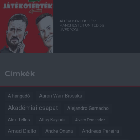
JÁTÉKOSÉRTÉKELÉS:
MANCHESTER UNITED 3-2
LIVERPOOL
Címkék
Aaron Wan-Bissaka
A hangadó
Akadémiai csapat
Alejandro Garnacho
Alex Telles
Altay Bayindir
Alvaro Fernandez
Amad Diallo
Andre Onana
Andreas Pereira