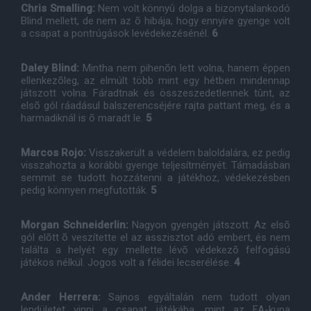
Chris Smalling:
Nem volt könnyû dolga a bizonytalankodó
Blind mellett, de nem az õ hibája, hogy ennyire gyenge volt
a csapat a pontrúgások levédekezésénél.
6
Daley Blind:
Mintha nem pihenõn lett volna, hanem éppen
ellenkezõleg, az elmúlt több mint egy hétben mindennap
játszott volna. Fáradtnak és összeszedetlennek tûnt, az
elsõ gól ráadásul balszerencséjére rajta pattant meg, és a
harmadiknál is õ maradt le.
5
Marcos Rojo:
Visszakerült a védelem baloldalára, ez pedig
visszahozta a korábbi gyenge teljesítményét. Támadásban
semmit se tudott hozzátenni a játékhoz, védekezésben
pedig könnyen megfutották.
5
Morgan Schneiderlin:
Nagyon gyengén játszott. Az elsõ
gól elõtt õ veszítette el az asszisztot adó embert, és nem
találta a helyét egy mellette lévõ védekezõ felfogású
játékos nélkül. Jogos volt a félidei lecserélése.
4
Ander Herrera:
Sajnos egyáltalán nem tudott olyan
lendületet vinni a csapat játékába, mint az FA-kupa