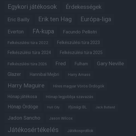
Egykori játékosok
Érdekességek
Erik ten Hag
Európa-liga
Eric Bailly
FA-kupa
Everton
Facundo Pellistri
Felkészülési túra 2022
Felkészülési túra 2023
Felkészülési túra 2024
Felkészülési túra 2025
Fred
Gary Neville
Fulham
Felkészülési túra 2026
Glazer
Hannibal Mejbri
Harry Amass
Harry Maguire
Híres magyar Vörös Ördögök
Hónap játékosa
Hónap legjobbja szavazás
Hónap Ördöge
Ifjúsági BL
Hull City
Jack Butland
Jadon Sancho
Jason Wilcox
Játékosértékelés
Játékosprofilok