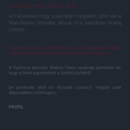
Lakner Péter
•
2016. július. 05. 09:02
Azt követõen, hogy a sajtóban megjelent, úton van a
Manchester Unitedbe, lássuk, ki is valójában Hirving
Lozano...
A mexikói Pachuca bejelentése szerint tárgyalásban állnak
a Manchester Uniteddel Lozano átigazolása kapcsán.
A Pachuca alelnöke, Andres Fassi vasárnap jelentette be,
hogy a felek egyeztetnek a szélsõ jövõjérõl.
De pontosan kirõl is? Kicsoda Lozano? Vegyük csak
alaposabban szemügyre...
PROFIL