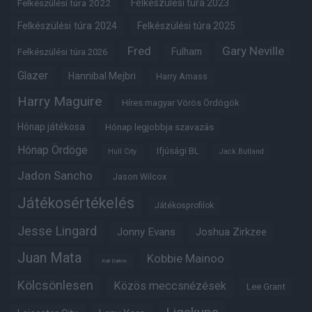
Felkészülési túra 2022
Felkészülési túra 2023
Felkészülési túra 2024
Felkészülési túra 2025
Fred
Gary Neville
Fulham
Felkészülési túra 2026
Glazer
Hannibal Mejbri
Harry Amass
Harry Maguire
Híres magyar Vörös Ördögök
Hónap játékosa
Hónap legjobbja szavazás
Hónap Ördöge
Ifjúsági BL
Hull City
Jack Butland
Jadon Sancho
Jason Wilcox
Játékosértékelés
Játékosprofilok
Jesse Lingard
Jonny Evans
Joshua Zirkzee
Juan Mata
Kobbie Mainoo
Karl Darlow
Kölcsönlesen
Közös meccsnézések
Lee Grant