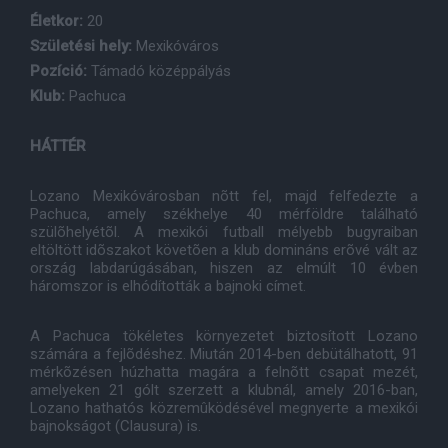
Életkor:
20
Születési hely:
Mexikóváros
Pozíció:
Támadó középpályás
Klub:
Pachuca
HÁTTÉR
Lozano Mexikóvárosban nõtt fel, majd felfedezte a
Pachuca, amely székhelye 40 mérföldre található
szülõhelyétõl. A mexikói futball mélyebb bugyraiban
eltöltött idõszakot követõen a klub domináns erõvé vált az
ország labdarúgásában, hiszen az elmúlt 10 évben
háromszor is elhódították a bajnoki címet.
A Pachuca tökéletes környezetet biztosított Lozano
számára a fejlõdéshez. Miután 2014-ben debütálhatott, 91
mérkõzésen húzhatta magára a felnõtt csapat mezét,
amelyeken 21 gólt szerzett a klubnál, amely 2016-ban,
Lozano hathatós közremûködésével megnyerte a mexikói
bajnokságot (Clausura) is.