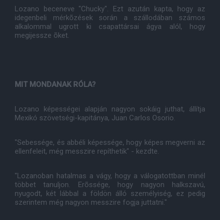
Lozano beceneve "Chucky". Ezt azután kapta, hogy az
idegenbeli mérkõzések során a szállodában számos
alkalommal ugrott ki csapattársai ágya alól, hogy
megijessze õket.
MIT MONDANAK RÓLA?
Lozano képességei alapján nagyon sokáig juthat, állítja
Mexikó szövetségi-kapitánya, Juan Carlos Osorio.
"Sebessége, és abbéli képessége, hogy képes megverni az
ellenfeleit, még messzire repíthetik" - kezdte.
"Lozanoban hatalmas a vágy, hogy a válogatottban minél
többet tanuljon. Erõssége, hogy nagyon halkszavú,
nyugodt, két lábbal a földön álló személyiség, ez pedig
szerintem még nagyon messzire fogja juttatni."