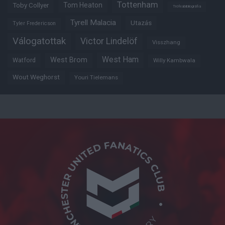
Tottenham
Tom Heaton
Toby Collyer
Trófeabibliográfia
Tyrell Malacia
Utazás
Tyler Fredericson
Válogatottak
Victor Lindelöf
Visszhang
West Ham
West Brom
Watford
Willy Kambwala
Wout Weghorst
Youri Tielemans