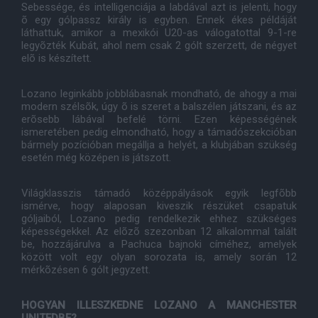
Sebessége, és intelligenciája a labdával azt is jelenti, hogy
õ egy gólpassz király is egyben. Ennek ékes példáját
láthattuk, amikor a mexikói U20-as válogatottal 9-1-re
legyõzték Kubát, ahol nem csak 2 gólt szerzett, de négyet
elõ is készített.
Lozano leginkább jobblábasnak mondható, de ahogy a mai
modern szélsõk, úgy õ is szeret a balszélen játszani, és az
erõsebb lábával befelé törni. Ezen képességének
ismeretében pedig elmondható, hogy a támadószekcióban
bármely pozícióban megállja a helyét, a klubjában szükség
esetén még középen is játszott.
Világklasszis támadó középpályások egyik legfõbb
ismérve, hogy alaposan kiveszik részüket csapatuk
góljaiból, Lozano pedig rendelkezik ehhez szükséges
képességekkel. Az elõzõ szezonban 12 alkalommal talált
be, hozzájárulva a Pachuca bajnoki címéhez, amelyek
között volt egy olyan sorozata is, amely során 12
mérkõzésen 6 gólt jegyzett.
HOGYAN ILLESZKEDNE LOZANO A MANCHESTER