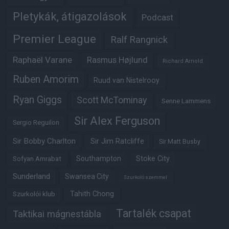
Pletykák, átigazolások
Podcast
Premier League
Ralf Rangnick
Raphaël Varane
Rasmus Højlund
Richard Arnold
Ruben Amorim
Ruud van Nistelrooy
Ryan Giggs
Scott McTominay
Senne Lammens
Sir Alex Ferguson
Sergio Reguilon
Sir Bobby Charlton
Sir Jim Ratcliffe
Sir Matt Busby
Southampton
Stoke City
Sofyan Amrabat
Sunderland
Swansea City
Szurkoló szemmel
Tahith Chong
Szurkolói klub
Tartalék csapat
Taktikai mágnestábla