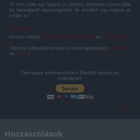
"Õ nem csak egy nagyon jó játékos, hihetetlen potenciállal
és kiemelkedõ képességekkel, de emellett egy nagyon jó
ember is."
Sky Sports
Kövess minket
Facebookon
,
Instagramon
és
YouTube-on
is!
Töltsd le a ManUtdFanatics.hu mobil applikációt
Androidra
és
iOS-re
!
Támogasd adományoddal a ManUtdFanatics.hu
működését!
Hozzászólások