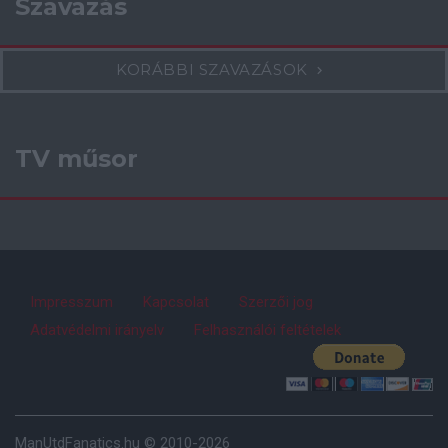
Szavazás
KORÁBBI SZAVAZÁSOK
TV műsor
Impresszum
Kapcsolat
Szerzői jog
Adatvédelmi irányelv
Felhasználói feltételek
ManUtdFanatics.hu © 2010-2026