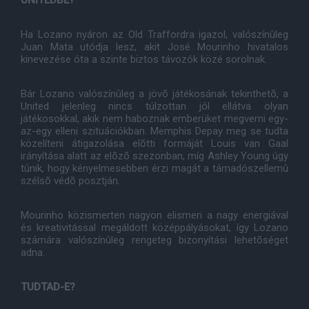
UNITEDBE?
Ha Lozano nyáron az Old Traffordra igazol, valószínûleg
Juan Mata utódja lesz, akit José Mourinho hivatalos
kinevezése óta a szinte biztos távozók közé sorolnak.
Bár Lozano valószínûleg a jövõ játékosának tekinthetõ, a
United jelenleg nincs túlzottan jól ellátva olyan
játékosokkal, akik nem haboznak emberüket megverni egy-
az-egy elleni szituációkban. Memphis Depay meg se tudta
közelíteni átigazolása elõtti formáját Louis van Gaal
irányítása alatt az elõzõ szezonban, míg Ashley Young úgy
tûnik, hogy kényelmesebben érzi magát a támadószellemû
szélsõ védõ posztján.
Mourinho közismerten nagyon elismeri a nagy energiával
és kreativitással megáldott középpályásokat, így Lozano
számára valószínûleg rengeteg bizonyítási lehetõséget
adna.
TUDTAD-E?