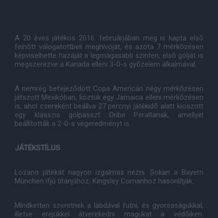
A 20 éves játékos 2016. februárjában meg is kapta elsõ
felnõtt válogatottbeli meghívóját, és azóta 7 mérkõzésen
képviselhette hazáját a legmagasabb szinten, elsõ gólját is
megszerezve a Kanada elleni 3-0-s gyõzelem alkalmával.
A nemrég befejezõdött Copa Americán négy mérkõzésen
játszott Mexikóban, köztük egy Jamaica elleni mérkõzésen
is, ahol csereként beállva 27 percnyi játékidõ alatt kioszott
egy klasszis gólpasszt Oribe Peraltanak, amellyel
beállították a 2-0-s végeredményt is.
JÁTÉKSTÍLUS
Lozano játékát nagyon izgalmas nézni. Sokan a Bayern
München ifjú titánjához, Kingsley Comanhoz hasonlítják.
Mindketten szeretnek a labdával futni, és gyorsaságukkal,
illetve erejükkel átverekedni magukat a védõiken.