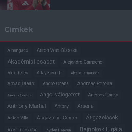
Címkék
Aaron Wan-Bissaka
A hangadó
Akadémiai csapat
Alejandro Garnacho
Alex Telles
Altay Bayindir
Alvaro Fernandez
Amad Diallo
Andre Onana
Andreas Pereira
Angol válogatott
Anthony Elanga
Andrey Santos
Anthony Martial
Arsenal
Antony
Átigazolások
Átigazolási Center
Aston Villa
Bajnokok Ligája
Axel Tuanzebe
Ayden Heaven