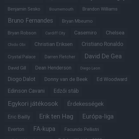
Benjamin Sesko
Brandon Williams
Bournemouth
Bruno Fernandes
Bryan Mbeumo
Casemiro
Chelsea
Bryan Robson
Cardiff City
Christian Eriksen
Cristiano Ronaldo
Chido Obi
David De Gea
Crystal Palace
Darren Fletcher
Dean Henderson
David Gill
Diego Leon
Diogo Dalot
Donny van de Beek
Ed Woodward
Edinson Cavani
Edzői stáb
Egykori játékosok
Érdekességek
Erik ten Hag
Európa-liga
Eric Bailly
FA-kupa
Everton
Facundo Pellistri