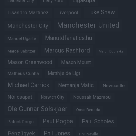
Ligakupa
Leny Yoro
Leicester City
Luke Shaw
Lisandro Martinez
Liverpool
Manchester United
Manchester City
Manutdfanatics.hu
Manuel Ugarte
Marcus Rashford
Marcel Sabitzer
Martin Dubravka
Mason Greenwood
Mason Mount
Matheus Cunha
Matthijs de Ligt
Michael Carrick
Nemanja Matic
Newcastle
Női csapat
Noussair Mazraoui
Norwich City
Ole Gunnar Solskjaer
Omar Berrada
Paul Pogba
Paul Scholes
Patrick Dorgu
Phil Jones
Pénzügyek
Phil Neville