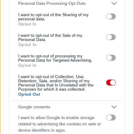
Please note that this website/app uses one or more Google
Personal Data Processing Opt Outs
services and may gather and store information including but
not limited to your visit or usage behaviour. You may click to
I want to opt-out of the Sharing of my
personal data.
grant or deny consent to Google and its third-party tags to
Meccs Center
Opted In
use your data for below specified purposes in below Google
consent section.
I want to opt-out of the Sale of my
Personal Data.
Opted In
Paris Saint-Germain
vs
I want to opt-out of processing my
Manchester United
Personal Data for Targeted Advertising.
Opted In
Felkészülési szezon 4. mérkőzés
Nya Ullevi, Göteborg
I want to opt-out of Collection, Use,
2026-08-08 17:00
Retention, Sale, and/or Sharing of my
Personal Data that Is Unrelated with the
Purposes for which it was collected.
1 nap 3 óra 19 perc 2 másodperc
Opted Out
Google consents
Leeds United
vs
Manchester United
2026-08-12 20:30
I want to allow Google to enable storage
AC Milan
vs
Manchester United
2026-08-15 18:00
related to advertising like cookies on web or
device identifiers in apps.