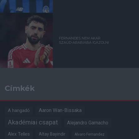
FERNANDES NEM AKAR
SZAÚD-ARÁBIÁBA IGAZOLNI
Címkék
Aaron Wan-Bissaka
A hangadó
Akadémiai csapat
Alejandro Garnacho
Alex Telles
Altay Bayindir
Alvaro Fernandez