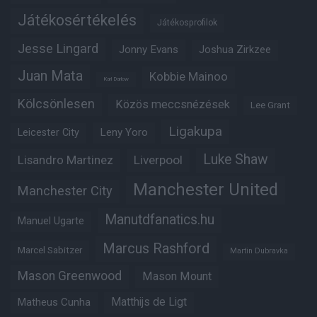
Játékosértékelés
Játékosprofilok
Jesse Lingard
Jonny Evans
Joshua Zirkzee
Juan Mata
Kobbie Mainoo
Karl Darlow
Kölcsönlesen
Közös meccsnézések
Lee Grant
Ligakupa
Leny Yoro
Leicester City
Luke Shaw
Lisandro Martinez
Liverpool
Manchester United
Manchester City
Manutdfanatics.hu
Manuel Ugarte
Marcus Rashford
Marcel Sabitzer
Martin Dubravka
Mason Greenwood
Mason Mount
Matheus Cunha
Matthijs de Ligt