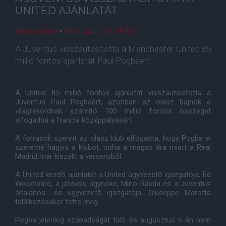
UNITED AJÁNLATÁT
admin admin
•
2016. július. 20. 09:55
A Juventus visszautasította a Manchester United 85
millió fontos ajánlatát Paul Pogbáért.
A United 85 millió fontos ajánlatát visszautasította a
Juventus Paul Pogbáért, azonban az olasz bajnok a
világrekordnak számító 100 millió fontos összeget
elfogadná a francia középpályásért.
A források szerint az olasz klub elfogadta, hogy Pogba el
szeretné hagyni a klubot, noha a magas ára miatt a Real
Madrid már kiszállt a versenybõl.
A United kezdõ ajánlatát a United ügyvezetõ igazgatója, Ed
Woodward, a játékos ügynöke, Mino Raiola és a Juventus
általános- és ügyvezetõ igazgatója, Giuseppe Marotta
találkozásakor tette meg.
Pogba jelenleg szabadságát tölti és augusztus 6-án nem