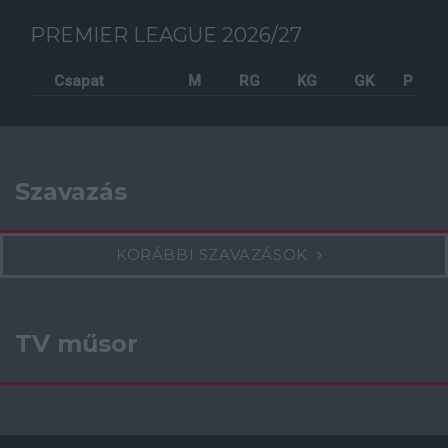
PREMIER LEAGUE 2026/27
Csapat
M
RG
KG
GK
P
Szavazás
KORÁBBI SZAVAZÁSOK
TV műsor