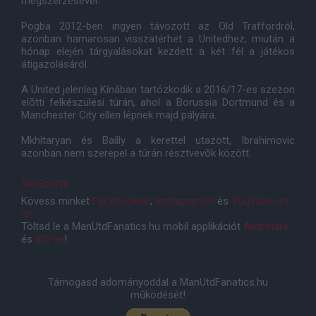
megszerzésével.
Pogba 2012-ben ingyen távozott az Old Traffordról,
azonban hamarosan visszatérhet a Unitedhez, miután a
hónap elején tárgyalásokat kezdett a két fél a játékos
átigazolásáról.
A United jelenleg Kínában tartózkodik a 2016/17-es szezon
elõtti felkészülési túrán, ahol a Borussia Dortmund és a
Manchester City ellen lépnek majd pályára.
Mkhitaryan és Bailly a kerettel utazott, Ibrahimovic
azonban nem szerepel a túrán résztvevõk között.
SkySports
Kövess minket
Facebookon
,
Instagramon
és
YouTube-on
is!
Töltsd le a ManUtdFanatics.hu mobil applikációt
Androidra
és
iOS-re
!
Támogasd adományoddal a ManUtdFanatics.hu
működését!