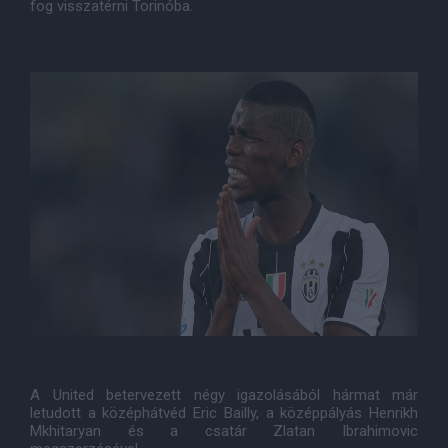
fog visszatérni Torinóba.
A United betervezett négy igazolásából hármat már
letudott a középhátvéd Eric Bailly, a középpályás Henrikh
Mkhitaryan és a csatár Zlatan Ibrahimovic