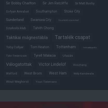
Sir Bobby Charlton
Sir Jim Ratcliffe
Sir Matt Busby
Southampton
Stoke City
Sofyan Amrabat
Sunderland
Swansea City
Szurkoló szemmel
Tahith Chong
Szurkolói klub
Tartalék csapat
Taktikai mágnestábla
Tottenham
Tom Heaton
Toby Collyer
Trófeabibliográfia
Tyrell Malacia
Utazás
Tyler Fredericson
Válogatottak
Victor Lindelöf
Visszhang
West Ham
West Brom
Watford
Willy Kambwala
Wout Weghorst
Youri Tielemans