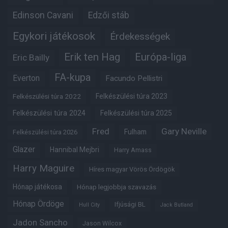
Edinson Cavani
Edzői stáb
Egykori játékosok
Érdekességek
Erik ten Hag
Európa-liga
Eric Bailly
FA-kupa
Everton
Facundo Pellistri
Felkészülési túra 2022
Felkészülési túra 2023
Felkészülési túra 2024
Felkészülési túra 2025
Fred
Gary Neville
Fulham
Felkészülési túra 2026
Glazer
Hannibal Mejbri
Harry Amass
Harry Maguire
Híres magyar Vörös Ördögök
Hónap játékosa
Hónap legjobbja szavazás
Hónap Ördöge
Ifjúsági BL
Hull City
Jack Butland
Jadon Sancho
Jason Wilcox