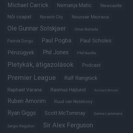
Michael Carrick
Nemanja Matic
Newcastle
Női csapat
Noussair Mazraoui
Norwich City
Ole Gunnar Solskjaer
Omar Berrada
Paul Pogba
Paul Scholes
Patrick Dorgu
Phil Jones
Pénzügyek
Phil Neville
Pletykák, átigazolások
Podcast
Premier League
Ralf Rangnick
Raphaël Varane
Rasmus Højlund
Richard Arnold
Ruben Amorim
Ruud van Nistelrooy
Ryan Giggs
Scott McTominay
Senne Lammens
Sir Alex Ferguson
Sergio Reguilon