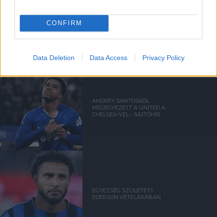
ELŐREHALADOTT
TÁRGYALÁSOKAT FOLYTAT A
CONFIRM
UNITED TIELEMANSRÓL
Data Deletion
Data Access
Privacy Policy
ANDREY SANTOSRÓL
MEGEGYEZETT A UNITED A
CHELSEA-VEL - SAJTÓHÍR
EGYEZSÉG SZÜLETETT
EDERSON VÉTELÁRÁBAN