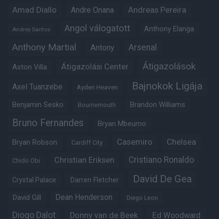
Amad Diallo
Andre Onana
Andreas Pereira
Angol válogatott
Anthony Elanga
Andrey Santos
Anthony Martial
Arsenal
Antony
Átigazolások
Átigazolási Center
Aston Villa
Bajnokok Ligája
Axel Tuanzebe
Ayden Heaven
Benjamin Sesko
Brandon Williams
Bournemouth
Bruno Fernandes
Bryan Mbeumo
Casemiro
Chelsea
Bryan Robson
Cardiff City
Christian Eriksen
Cristiano Ronaldo
Chido Obi
David De Gea
Crystal Palace
Darren Fletcher
Dean Henderson
David Gill
Diego Leon
Diogo Dalot
Donny van de Beek
Ed Woodward