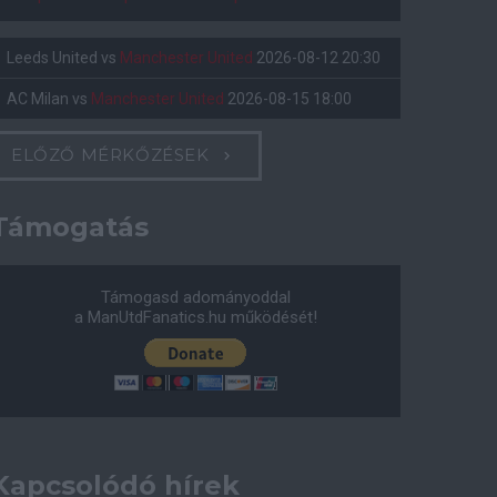
Leeds United
vs
Manchester United
2026-08-12 20:30
AC Milan
vs
Manchester United
2026-08-15 18:00
ELŐZŐ MÉRKŐZÉSEK
Támogatás
Támogasd adományoddal
a ManUtdFanatics.hu működését!
Kapcsolódó hírek