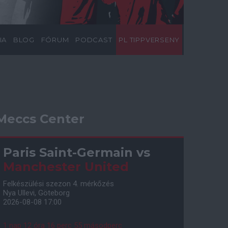
IA
BLOG
FÓRUM
PODCAST
PL TIPPVERSENY
Meccs Center
Paris Saint-Germain
vs
Manchester United
Felkészülési szezon 4. mérkőzés
Nya Ullevi, Göteborg
2026-08-08 17:00
1 nap 12 óra 16 perc 54 másodperc