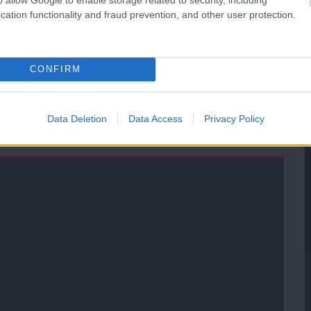
ManUtdFanatics.hu működését!
cation functionality and fraud prevention, and other user protection.
CONFIRM
Data Deletion
Data Access
Privacy Policy