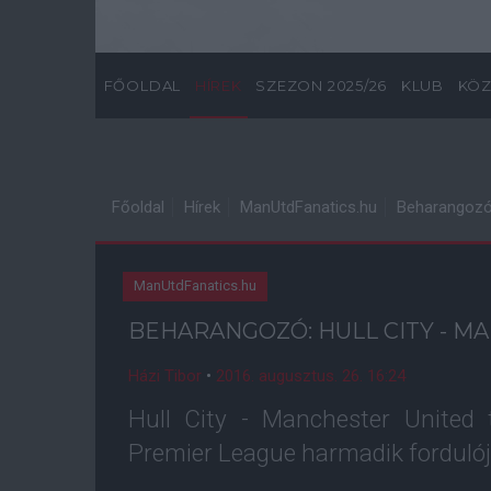
FŐOLDAL
HÍREK
SZEZON 2025/26
KLUB
KÖZ
Főoldal
Hírek
ManUtdFanatics.hu
Beharangozó:
ManUtdFanatics.hu
BEHARANGOZÓ: HULL CITY - M
Házi Tibor
•
2016. augusztus. 26. 16:24
Hull City - Manchester United
Premier League harmadik forduló