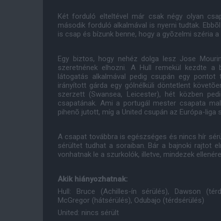
Két forduló elteltével már csak négy olyan cs
második forduló alkalmával is nyerni tudtak. Ebb
is csap és bízunk benne, hogy a gyõzelmi széria a
Egy biztos, hogy nehéz dolga lesz Jose Mour
szeretnének elhozni. A Hull remekül kezdte a 
látogatás alkalmával pedig csupán egy pontot 
irányított gárda egy gólnélküli döntetlent követõe
szerzett (Swansea, Leicester), hét közben ped
csapatának. Ami a portugál mester csapata malm
pihenõ jutott, míg a United csupán az Európa-liga s
A csapat továbbra is egészséges és nincs hír sérült
sérültet tudhat a soraiban. Bár a bajnoki rajtot
vonhatnak le a szurkolók, illetve, mindezek ellené
Akik hiányozhatnak:
Hull: Bruce (Achilles-ín sérülés), Dawson (térd
McGregor (hátsérülés), Odubajo (térdsérülés)
United: nincs sérült