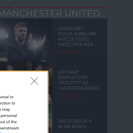
MANCHESTER UNITED
CARRICKET
FOGJA AJÁNLANI
A VEZETŐSÉG
RATCLIFFE-NEK
2026. máj. 13.
SIR DAVE
BRAILSFORD
TÁVOZOTT AZ
IGAZGATÓSÁGBÓL
2026. máj. 07.
sonal or
ection to
ou may
 personal
VÁLTOZÁSOK A
out of the
KLUB KÖRÜL
 downstream