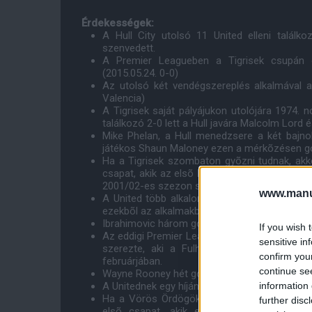
Érdekességek:
A Hull City utolsó 11 United elleni találk
szenvedett.
A Premier Leagueben a Tigrisek csupán e
(2015.05.24. 0-0)
Az utolsó két vendégszereplés alkalmával a V
Valencia)
A Tigrisek saját pályájukon utolójára 1974.
találkozó 2-0 lett a Hull javára Malcolm Lord é
Mike Phelan, a Hull menedzsere a két bajnok
játékos Shaun Maloney ezen a mérkõzésen gólt
Ha a Tigrisek szombaton gyõzni tudnak, akk
csapat, akik az elsõ három bajnokijukat meg 
2001/02-es szezon során.
www.manut
A United több alkalommal (2003, 2005, 2006
ezekbõl az alkalmakból csupán a 2006/07-es
Ibrahimovic három gólt szerzett elsõ két Pr
If you wish 
Az eddigi Premier League szezonok során az
sensitive in
szerezte, aki a Fulham színeiben öt talá
confirm you
februárjában.
continue se
Wayne Rooney hét gólt szerzett a Hull ellen az
information 
A Unitednek egy híján 700 idegenbeli veresége
Ha a Vörös Ördögök két gólt tudnak szombat
further disc
elsõ csapat, akik elmondhatják magukról,