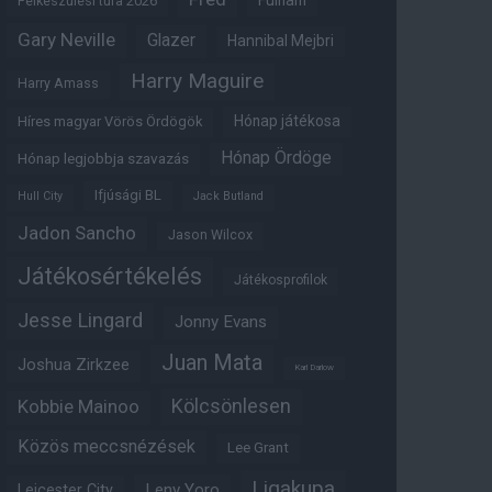
Fulham
Felkészülési túra 2026
Gary Neville
Glazer
Hannibal Mejbri
Harry Maguire
Harry Amass
Hónap játékosa
Híres magyar Vörös Ördögök
Hónap Ördöge
Hónap legjobbja szavazás
Ifjúsági BL
Hull City
Jack Butland
Jadon Sancho
Jason Wilcox
Játékosértékelés
Játékosprofilok
Jesse Lingard
Jonny Evans
Juan Mata
Joshua Zirkzee
Karl Darlow
Kölcsönlesen
Kobbie Mainoo
Közös meccsnézések
Lee Grant
Ligakupa
Leny Yoro
Leicester City