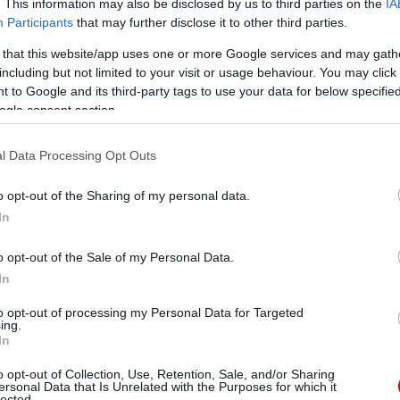
. This information may also be disclosed by us to third parties on the
IA
Participants
that may further disclose it to other third parties.
 that this website/app uses one or more Google services and may gath
including but not limited to your visit or usage behaviour. You may click 
ntetlen, 5 Hull siker - gólarány: 58/26 a United javára
 to Google and its third-party tags to use your data for below specifi
 döntetlen - gólarány: 21/7 a United javára
ogle consent section.
l Data Processing Opt Outs
o opt-out of the Sharing of my personal data.
In
o opt-out of the Sale of my Personal Data.
In
to opt-out of processing my Personal Data for Targeted
ing.
In
o opt-out of Collection, Use, Retention, Sale, and/or Sharing
ersonal Data that Is Unrelated with the Purposes for which it
lected.