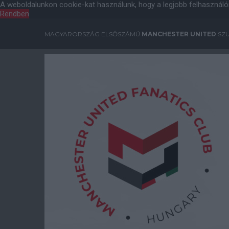
A weboldalunkon cookie-kat használunk, hogy a legjobb felhasználó
Rendben
MAGYARORSZÁG ELSŐSZÁMÚ
MANCHESTER UNITED
SZU