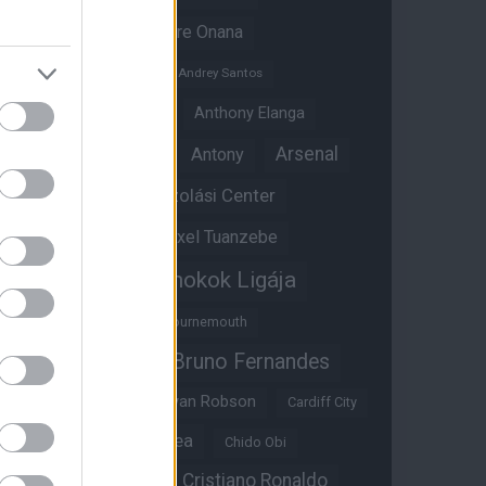
Amad Diallo
Andre Onana
Andreas Pereira
Andrey Santos
Angol válogatott
Anthony Elanga
Anthony Martial
Arsenal
Antony
Átigazolási Center
Aston Villa
Átigazolások
Axel Tuanzebe
Bajnokok Ligája
Ayden Heaven
Benjamin Sesko
Bournemouth
Bruno Fernandes
Brandon Williams
Bryan Mbeumo
Bryan Robson
Cardiff City
Casemiro
Chelsea
Chido Obi
Christian Eriksen
Cristiano Ronaldo