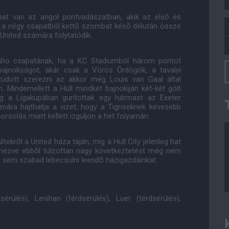
apat van az angol pontvadászatban, akik az elsõ és
õl a négy csapatból kettõ szombat késõ délután össze
 United számára folytatódik.
inho csapatának, ha a KC Stadiumból három pontot
bajnokságot, akár csak a Vörös Ördögök, a tavalyi
tudott szerezni az akkor még Louis van Gaal által
n. Mindemellett a Hull mindkét bajnokiján két-két gólt
ig a Ligakupában gurítottak egy hármast az Exeter
ára hajthatja a vizet, hogy a Tigriseknek kevesebb
orsolás miatt kellett izguljon a hét folyamán.
ekrõl a United háza táján, míg a Hull City jelenleg hat
 elnézve ebbõl túlzottan nagy következtetést még nem
re sem szabad lebecsülni leendõ házigazdáinkat.
sérülés), Lenihan (térdsérülés), Luer (térdsérülés),