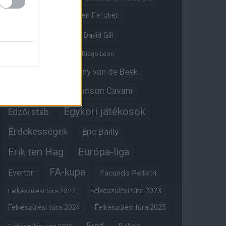
Crystal Palace
Darren Fletcher
David De Gea
David Gill
Dean Henderson
Diego Leon
Diogo Dalot
Donny van de Beek
Edinson Cavani
Ed Woodward
Egykori játékosok
Edzői stáb
Érdekességek
Eric Bailly
Erik ten Hag
Európa-liga
FA-kupa
Everton
Facundo Pellistri
Felkészülési túra 2022
Felkészülési túra 2023
Felkészülési túra 2024
Felkészülési túra 2025
Fred