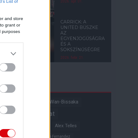
B’s List of
2026. ápr. 01.
er and store
CARRICK: A
to grant or
UNITED BÜSZKE
ed purposes
AZ
EGYENJOGÚSÁGRA
ÉS A
SOKSZÍNŰSÉGRE
2026. febr. 21.
Címkék
Aaron Wan-Bissaka
A hangadó
Akadémiai csapat
Alejandro Garnacho
Alex Telles
Altay Bayindir
Alvaro Fernandez