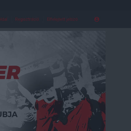
ldal
Regisztráció
Elfelejtett jelszó