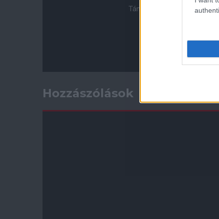
Támogasd adományoddal a 
authenti
Hozzászólások