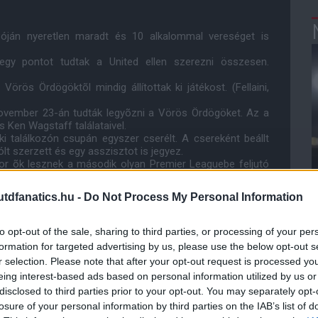
ozóján nyeretlen maradt és 10 alkalommal vereséget is
gy pontot tudtak a United ellen szerezni összesen.
örös Ördögöktõl mindig állítottak ki játékost. (Fellaini,
 november 23-án tudták legyõzni a Vörös Ördögöket. Az a
s Ken Wagstaff találataivel.
i találkozón csupán egyszer cserélt. A csereként beállt
 szerzett és egy asszisztot is jegyez.
or õk lesznek a második olyan Premier Leaguebe feljutó
tudták nyerni. Ugyanerre eddig csak a Bolton volt képes a
dfanatics.hu -
Do Not Process My Personal Information
, 2011) is három gyõzelemmel kezdte a bajnokságot, ám
 szezonban nyertek bajnokságot.
emier League mérkõzésén.
to opt-out of the sale, sharing to third parties, or processing of your per
 elsõ három mérkõzésén a legtöbb gólt Pavel Pogrebnyak
formation for targeted advertising by us, please use the below opt-out s
latot tudott szerezni az elsõ három mérkõzésén 2012.
r selection. Please note that after your opt-out request is processed y
eing interest-based ads based on personal information utilized by us or
 utolsó öt találkozójuk alkalmával.
disclosed to third parties prior to your opt-out. You may separately opt-
 van az elsõ osztályban.
 délután szerezni a Tigrisek ellen, akkor õk lesznek az
losure of your personal information by third parties on the IAB’s list of
 hogy 800 idegenbeli gólt tudtak szerezni a Premier