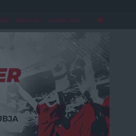
ldal
Regisztráció
Elfelejtett jelszó