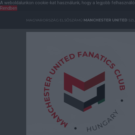
A weboldalunkon cookie-kat használunk, hogy a legjobb felhasználó
Rendben
MAGYARORSZÁG ELSŐSZÁMÚ
MANCHESTER UNITED
SZU