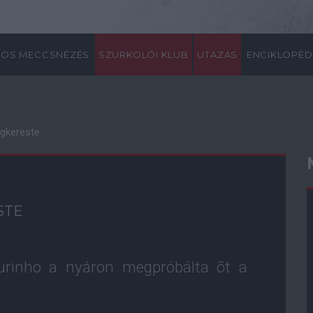
ÖS MECCSNÉZÉS
SZURKOLÓI KLUB
UTAZÁS
ENCIKLOPÉD
egkereste
STE
ourinho a nyáron megpróbálta õt a