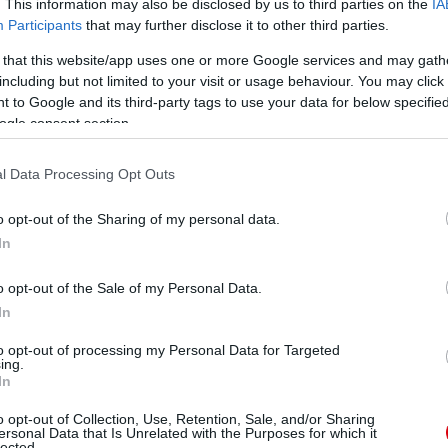
. This information may also be disclosed by us to third parties on the
IA
Participants
that may further disclose it to other third parties.
 that this website/app uses one or more Google services and may gath
including but not limited to your visit or usage behaviour. You may click 
 to Google and its third-party tags to use your data for below specifi
ogle consent section.
l Data Processing Opt Outs
o opt-out of the Sharing of my personal data.
In
o opt-out of the Sale of my Personal Data.
In
to opt-out of processing my Personal Data for Targeted
ing.
In
o opt-out of Collection, Use, Retention, Sale, and/or Sharing
ersonal Data that Is Unrelated with the Purposes for which it
lected.