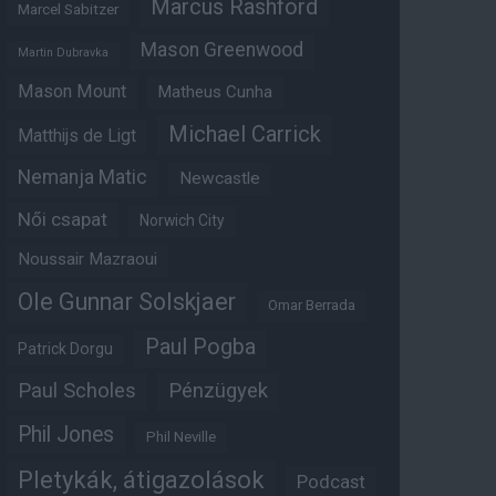
Marcus Rashford
Marcel Sabitzer
Mason Greenwood
Martin Dubravka
Mason Mount
Matheus Cunha
Michael Carrick
Matthijs de Ligt
Nemanja Matic
Newcastle
Női csapat
Norwich City
Noussair Mazraoui
Ole Gunnar Solskjaer
Omar Berrada
Paul Pogba
Patrick Dorgu
Paul Scholes
Pénzügyek
Phil Jones
Phil Neville
Pletykák, átigazolások
Podcast