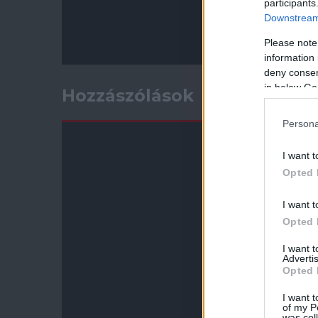
participants
Downstream 
Please note
information 
deny consent
in below Go
Hozzászólások
Persona
I want t
Opted 
I want t
Opted 
I want 
Advertis
Opted 
I want t
of my P
was col