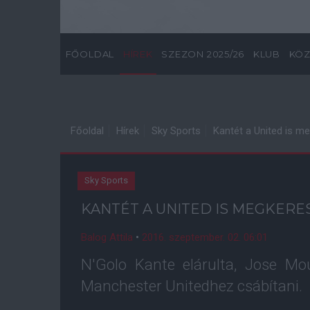
FŐOLDAL
HÍREK
SZEZON 2025/26
KLUB
KÖZ
Főoldal
Hírek
Sky Sports
Kantét a United is m
Sky Sports
KANTÉT A UNITED IS MEGKERE
Balog Attila
•
2016. szeptember. 02. 06:01
N'Golo Kante elárulta, Jose M
Manchester Unitedhez csábítani.