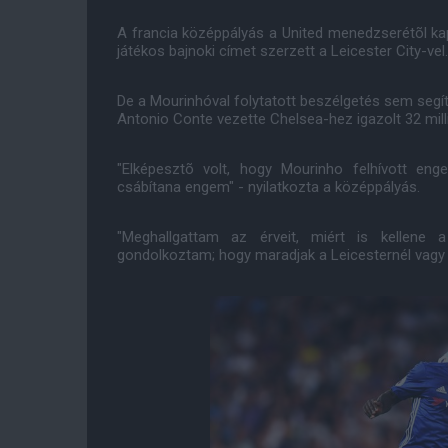
A francia középpályás a United menedzserétõl kapo
játékos bajnoki címet szerzett a Leicester City-vel.
De a Mourinhóval folytatott beszélgetés sem segít
Antonio Conte vezette Chelsea-hez igazolt 32 milli
"Elképesztõ volt, hogy Mourinho felhívott eng
csábítana engem" - nyilatkozta a középpályás.
"Meghallgattam az érveit, miért is kellene 
gondolkoztam; hogy maradjak a Leicesternél vagy 