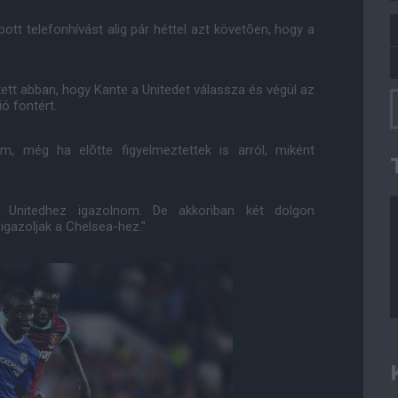
tt telefonhívást alig pár héttel azt követõen, hogy a
ett abban, hogy Kante a Unitedet válassza és végül az
ó fontért.
em, még ha elõtte figyelmeztettek is arról, miként
a Unitedhez igazolnom. De akkoriban két dolgon
igazoljak a Chelsea-hez."