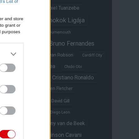
B’s List of
Átigazolások
Axel Tuanzebe
er and store
Bajnokok Ligája
Ayden Heaven
to grant or
ed purposes
Benjamin Sesko
Bournemouth
Bruno Fernandes
Brandon Williams
Bryan Mbeumo
Bryan Robson
Cardiff City
Casemiro
Chelsea
Chido Obi
Christian Eriksen
Cristiano Ronaldo
Crystal Palace
Darren Fletcher
David De Gea
David Gill
Dean Henderson
Diego Leon
Diogo Dalot
Donny van de Beek
Edinson Cavani
Ed Woodward