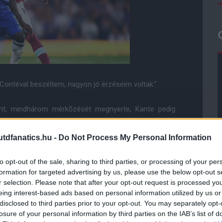
 Contéval beszéltem, nagyon jó érzéseim voltak."
ont, mindhárom mérkõzését megnyerte, Kante pedig
dfanatics.hu -
Do Not Process My Personal Information
to opt-out of the sale, sharing to third parties, or processing of your per
ube-on is!
formation for targeted advertising by us, please use the below opt-out s
droidra
és
iOS-re
!
r selection. Please note that after your opt-out request is processed y
eing interest-based ads based on personal information utilized by us or
ManUtdFanatics.hu működését!
disclosed to third parties prior to your opt-out. You may separately opt-
losure of your personal information by third parties on the IAB’s list of