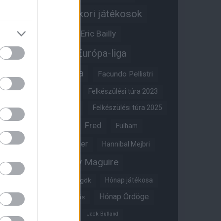
Egykori játékosok
Edzői stáb
Érdekességek
Eric Bailly
Erik ten Hag
Európa-liga
FA-kupa
Everton
Facundo Pellistri
Felkészülési túra 2022
Felkészülési túra 2023
Felkészülési túra 2024
Felkészülési túra 2025
Fred
Fulham
Felkészülési túra 2026
Gary Neville
Glazer
Hannibal Mejbri
Harry Maguire
Harry Amass
Hónap játékosa
Híres magyar Vörös Ördögök
Hónap Ördöge
Hónap legjobbja szavazás
Ifjúsági BL
Hull City
Jack Butland