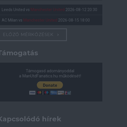
Leeds United
vs
Manchester United
2026-08-12 20:30
AC Milan
vs
Manchester United
2026-08-15 18:00
ELŐZŐ MÉRKŐZÉSEK
Támogatás
Támogasd adományoddal
a ManUtdFanatics.hu működését!
Kapcsolódó hírek