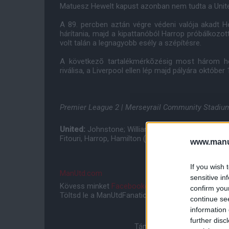
Matuesz Hewelt kapust azonban nem tudta a Unite
A 89. percben aztán végre védeni valója akadt He
hárítania, majd a kipattanóból Harrop próbálkozott
volt talán a legnagyobb esély a szépítésre.
A következõ tartalékmérkõzésig most három he
riválisa, a Liverpool ellen lép majd pályára október
Premier League 2 | Merseyrail Community Stadium,
United:
Johnstone; Williams (Olosunde 64), Tuanzeb
Fitouri, Harrop, Hamilton (Kehinde 73); Willock.
Nem
www.manut
If you wish 
ManUtd.com
sensitive in
Kövess minket
Facebookon
,
Instagramon
és
YouT
confirm you
Töltsd le a ManUtdFanatics.hu mobil applikációt
An
continue se
information 
further disc
Támogasd adományoddal a 