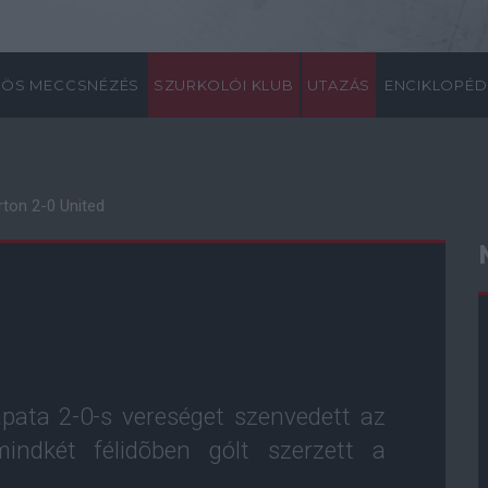
ÖS MECCSNÉZÉS
SZURKOLÓI KLUB
UTAZÁS
ENCIKLOPÉD
rton 2-0 United
pata 2-0-s vereséget szenvedett az
indkét félidõben gólt szerzett a