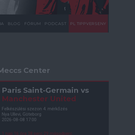
IA
BLOG
FÓRUM
PODCAST
PL TIPPVERSENY
Meccs Center
Paris Saint-Germain
vs
Manchester United
Felkészülési szezon 4. mérkőzés
Nya Ullevi, Göteborg
2026-08-08 17:00
1 nap 16 óra 38 perc 29 másodperc