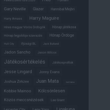
Fulham
Felkészülési túra 2026
Gary Neville
Glazer
Hannibal Mejbri
Harry Maguire
Harry Amass
Hónap játékosa
Híres magyar Vörös Ördögök
Hónap Ördöge
Hónap legjobbja szavazás
Ifjúsági BL
Hull City
Jack Butland
Jadon Sancho
Jason Wilcox
Játékosértékelés
Játékosprofilok
Jesse Lingard
Jonny Evans
Juan Mata
Joshua Zirkzee
Karl Darlow
Kölcsönlesen
Kobbie Mainoo
Közös meccsnézések
Lee Grant
Ligakupa
Leny Yoro
Leicester City