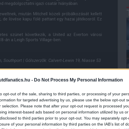
d megdolgoztatni igazi csatár hiányában.
weltnek, miután Mitchell közeli próbálkozását kellett
, de lövése kapu fölé pattant egy hazai játékosról. Ez
tes szünet következik, a United az Everton városi
 18-án a Leigh Sports Village-ben.
 Southport | Gólszerzõk: Calvert-Lewin 19, Niasse 53
e, Poole, Riley; Scott (Mitchell 61), Redmond; El
 használt cserék:
Moutha-Sebtaoui, O'Connor.
dfanatics.hu -
Do Not Process My Personal Information
to opt-out of the sale, sharing to third parties, or processing of your per
formation for targeted advertising by us, please use the below opt-out s
ube-on is!
r selection. Please note that after your opt-out request is processed y
droidra
és
iOS-re
!
eing interest-based ads based on personal information utilized by us or
disclosed to third parties prior to your opt-out. You may separately opt-
losure of your personal information by third parties on the IAB’s list of
ManUtdFanatics.hu működését!