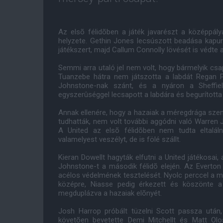
Az elsõ félidõben a játék javarészt a középpály
helyzete. Gethin Jones lecsúszott beadása kapur
játékszert, majd Callum Connolly lövését is védte 
Semmi arra utaló jel nem volt, hogy bármelyik cs
Tuanzebe hátra nem játszotta a labdát Regan P
Johnstone-nak szánt, és a nyáron a Sheffiel
egyszerûséggel lecsapott a labdára és begurította
Annak ellenére, hogy a hazaiak a méregdrága sze
tudhatták, nem volt további aggódni való Warren
A United az elsõ félidõben nem tudta eltaláln
valamelyest veszélyt, de is fölé szállt.
Kieran Dowellt hagyták elfutni a United játékosai,
Johnstone-t a második félidõ elején. Az Everton
acélos védelmének tesztelését. Nyolc perccel a má
középre, Niasse pedig érkezett és köszönte a l
megduplázva a hazaiak elõnyét.
Josh Harrop próbált tüzelni Scott passza után
követõen bevetette Demi Mitchellt és Matt Olos