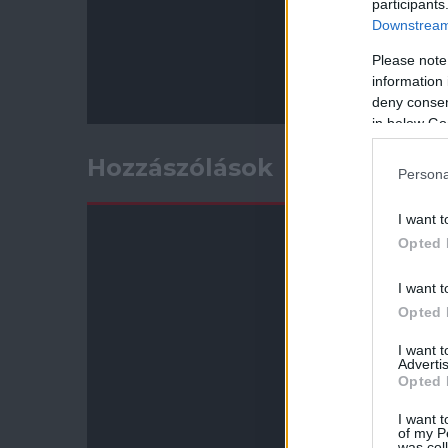
participants
Downstream 
Please note
information 
deny consent
in below Go
Hozzászólások
Persona
I want t
Opted 
I want t
Opted 
I want 
Advertis
Opted 
I want t
of my P
was col