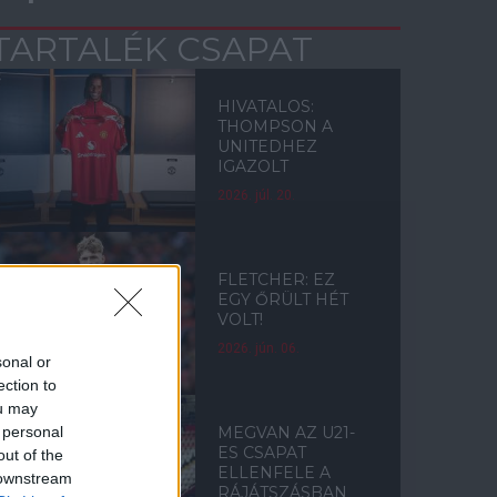
TARTALÉK CSAPAT
HIVATALOS:
THOMPSON A
UNITEDHEZ
IGAZOLT
2026. júl. 20.
FLETCHER: EZ
EGY ŐRÜLT HÉT
VOLT!
2026. jún. 06.
sonal or
ection to
ou may
 personal
MEGVAN AZ U21-
ES CSAPAT
out of the
ELLENFELE A
 downstream
RÁJÁTSZÁSBAN