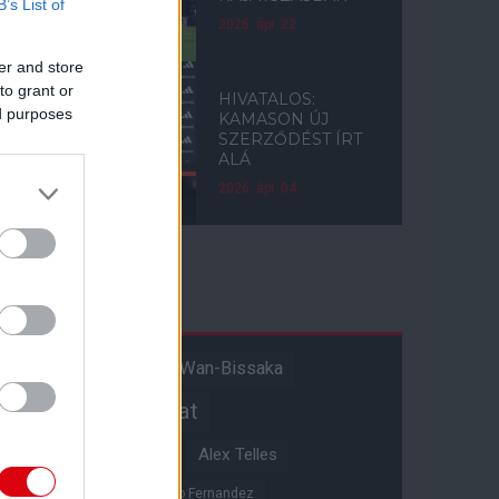
B’s List of
2026. ápr. 22.
er and store
to grant or
HIVATALOS:
ed purposes
KAMASON ÚJ
SZERZŐDÉST ÍRT
ALÁ
2026. ápr. 04.
Címkék
Aaron Wan-Bissaka
A hangadó
Akadémiai csapat
Alejandro Garnacho
Alex Telles
Altay Bayindir
Alvaro Fernandez