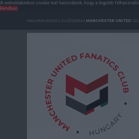
A weboldalunkon cookie-kat használunk, hogy a legjobb felhasználó
Rendben
MAGYARORSZÁG ELSŐSZÁMÚ
MANCHESTER UNITED
SZU