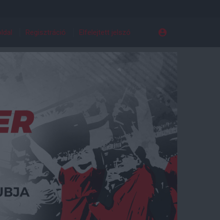
ldal
Regisztráció
Elfelejtett jelszó