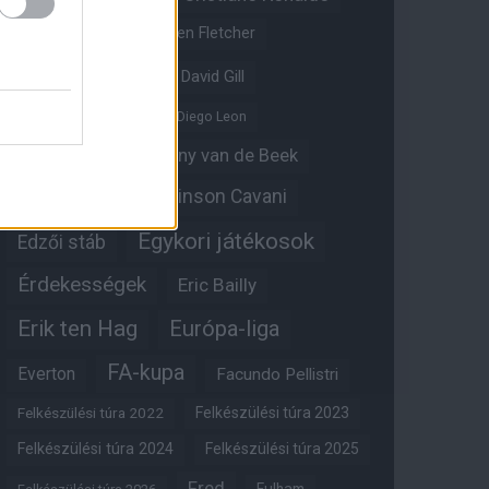
Crystal Palace
Darren Fletcher
David De Gea
David Gill
Dean Henderson
Diego Leon
Diogo Dalot
Donny van de Beek
Edinson Cavani
Ed Woodward
Egykori játékosok
Edzői stáb
Érdekességek
Eric Bailly
Erik ten Hag
Európa-liga
FA-kupa
Everton
Facundo Pellistri
Felkészülési túra 2022
Felkészülési túra 2023
Felkészülési túra 2024
Felkészülési túra 2025
Fred