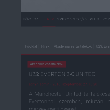
FŐOLDAL
HÍREK
SZEZON 2025/26
KLUB
KÖZ
Főoldal
Hírek
Akadémia és tartalékok
U23: Eve
Akadémia és tartalékok
U23: EVERTON 2-0 UNITED
admin admin
•
2016. szeptember. 27. 10:20
A Manchester United tartalékcsa
Evertonnal szemben, miután m
mersey-parti csapat.