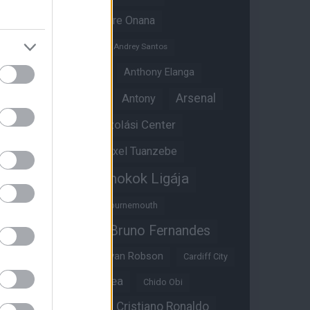
Amad Diallo
Andre Onana
Andreas Pereira
Andrey Santos
Angol válogatott
Anthony Elanga
Anthony Martial
Arsenal
Antony
Átigazolási Center
Aston Villa
Átigazolások
Axel Tuanzebe
Bajnokok Ligája
Ayden Heaven
Benjamin Sesko
Bournemouth
Bruno Fernandes
Brandon Williams
Bryan Mbeumo
Bryan Robson
Cardiff City
Casemiro
Chelsea
Chido Obi
Christian Eriksen
Cristiano Ronaldo