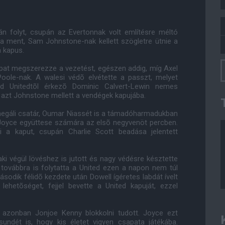
án folyt, csupán az Evertonnak volt említésre méltó
a ment, Sam Johnstone-nak kellett szögletre ütnie a
a kapus.
apat megszerezze a vezetést, egészen addig, míg Axel
oole-nak. A walesi védõ elvétette a passzt, melyet
d Unitedtõl érkezõ Dominic Calvert-Lewin nemes
 azt Johnstone mellett a vendégek kapujába.
negáli csatár, Oumar Niassét is a támadóharmadukban
 Joyce együttese számára az elsõ negyvenöt percben.
i a kaput, csupán Charlie Scott beadása jelentett
 aki végül lövéshez is jutott és nagy védésre késztette
 továbbra is folytatta a United ezen a napon nem túl
sodik félidõ kezdete után Dowell ígéretes labdát ívelt
ehetõséget, fejjel bevette a United kapuját, ezzel
, azonban Jonjoe Kenny blokkolni tudott. Joyce ezt
undét is, hogy kis életet vigyen csapata játékába.