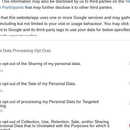
. This information may also be disclosed by us to third parties on the
IA
Participants
that may further disclose it to other third parties.
 that this website/app uses one or more Google services and may gath
including but not limited to your visit or usage behaviour. You may click 
 to Google and its third-party tags to use your data for below specifi
ogle consent section.
l Data Processing Opt Outs
o opt-out of the Sharing of my personal data.
In
o opt-out of the Sale of my Personal Data.
In
to opt-out of processing my Personal Data for Targeted
ing.
In
o opt-out of Collection, Use, Retention, Sale, and/or Sharing
ersonal Data that Is Unrelated with the Purposes for which it
lected.