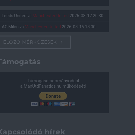
Leeds United
vs
Manchester United
2026-08-12 20:30
AC Milan
vs
Manchester United
2026-08-15 18:00
ELŐZŐ MÉRKŐZÉSEK
Támogatás
Támogasd adományoddal
a ManUtdFanatics.hu működését!
Kapcsolódó hírek