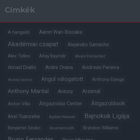
Címkék
Aaron Wan-Bissaka
A hangadó
Akadémiai csapat
Alejandro Garnacho
Alex Telles
Altay Bayindir
Alvaro Fernandez
Amad Diallo
Andre Onana
Andreas Pereira
Angol válogatott
Anthony Elanga
Andrey Santos
Anthony Martial
Arsenal
Antony
Átigazolások
Átigazolási Center
Aston Villa
Bajnokok Ligája
Axel Tuanzebe
Ayden Heaven
Benjamin Sesko
Brandon Williams
Bournemouth
Bruno Fernandes