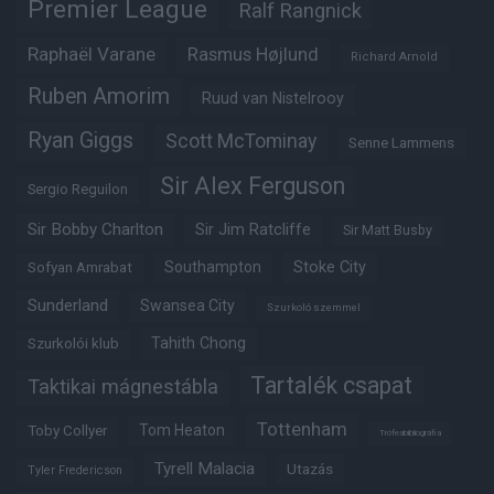
Premier League
Ralf Rangnick
Raphaël Varane
Rasmus Højlund
Richard Arnold
Ruben Amorim
Ruud van Nistelrooy
Ryan Giggs
Scott McTominay
Senne Lammens
Sir Alex Ferguson
Sergio Reguilon
Sir Bobby Charlton
Sir Jim Ratcliffe
Sir Matt Busby
Southampton
Stoke City
Sofyan Amrabat
Sunderland
Swansea City
Szurkoló szemmel
Tahith Chong
Szurkolói klub
Tartalék csapat
Taktikai mágnestábla
Tottenham
Tom Heaton
Toby Collyer
Trófeabibliográfia
Tyrell Malacia
Utazás
Tyler Fredericson