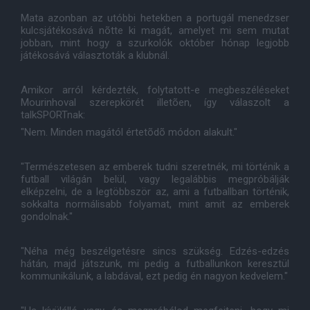
Mata azonban az utóbbi hetekben a portugál menedzser
kulcsjátékosává nõtte ki magát, amelyet mi sem mutat
jobban, mint hogy a szurkolók október hónap legjobb
játékosává választoták a klubnál.
Amikor arról kérdezték, folytatott-e megbeszéléseket
Mourinhoval szerepkörét illetõen, így válaszolt a
talkSPORTnak:
"Nem. Minden magától értetõdõ módon alakult."
"Természetesen az emberek tudni szeretnék, mi történik a
futball világán belül, vagy legalábbis megpróbálják
elképzelni, de a legtöbbször az, ami a futballban történik,
sokkalta normálisabb folyamat, mint amit az emberek
gondolnak."
"Néha még beszélgetésre sincs szükség. Edzés-edzés
hátán, majd játszunk, mi pedig a futballunkon keresztül
kommunikálunk, a labdával, ezt pedig én nagyon kedvelem."