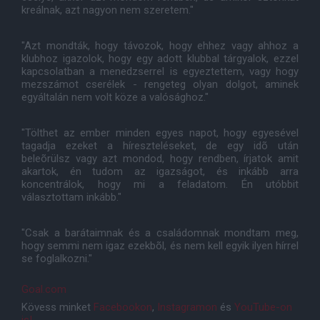
kreálnak, azt nagyon nem szeretem."
"Azt mondták, hogy távozok, hogy ehhez vagy ahhoz a
klubhoz igazolok, hogy egy adott klubbal tárgyalok, ezzel
kapcsolatban a menedzserrel is egyeztettem, vagy hogy
mezszámot cserélek - rengeteg olyan dolgot, aminek
egyáltalán nem volt köze a valósághoz."
"Tölthet az ember minden egyes napot, hogy egyesével
tagadja ezeket a híreszteléseket, de egy idõ után
beleõrülsz vagy azt mondod, hogy rendben, írjatok amit
akartok, én tudom az igazságot, és inkább arra
koncentrálok, hogy mi a feladatom. Én utóbbit
választottam inkább."
"Csak a barátaimnak és a családomnak mondtam meg,
hogy semmi nem igaz ezekbõl, és nem kell egyik ilyen hírrel
se foglalkozni."
Goal.com
Kövess minket
Facebookon
,
Instagramon
és
YouTube-on