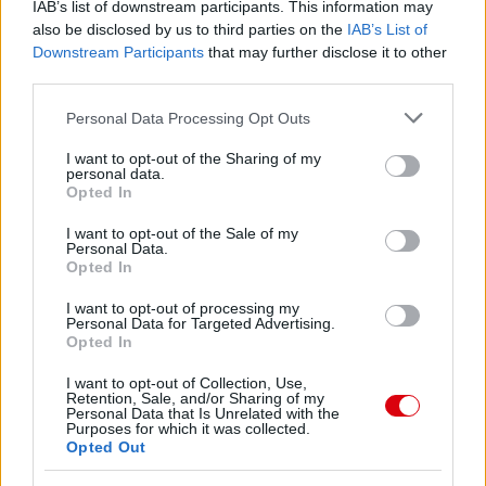
IAB’s list of downstream participants. This information may
also be disclosed by us to third parties on the
IAB’s List of
Downstream Participants
that may further disclose it to other
third parties.
Please note that this website/app uses one or more Google
Personal Data Processing Opt Outs
services and may gather and store information including but
not limited to your visit or usage behaviour. You may click to
I want to opt-out of the Sharing of my
personal data.
grant or deny consent to Google and its third-party tags to
Opted In
use your data for below specified purposes in below Google
consent section.
I want to opt-out of the Sale of my
Personal Data.
Opted In
I want to opt-out of processing my
Personal Data for Targeted Advertising.
Opted In
I want to opt-out of Collection, Use,
Retention, Sale, and/or Sharing of my
Personal Data that Is Unrelated with the
Purposes for which it was collected.
Opted Out