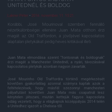
UNITEDNÉL ÉS BOLDOG
Lakner Péter
•
2016. november. 11. 15:21
Korábbi, José Mourinoval szemben fennálló
nézetkülönbségei ellenére Juan Mata otthon érzi
magát az Old Traffordon, a jövõjével kapcsolatos
alaptalan pletykákat pedig heves kritikával illeti.
Juan Mata elmondása szerint "fontosnak és boldognak"
érzi magát a Manchester Unitednél, a nyári, távozásával
kapcsolatos pletykák azonban nagyon zavarták.
José Mourinho Old Traffordra történõ megérkezését
követõen gyakorlatilag azonnal szárnyra kaptak azok a
feltételezések, hogy másfél szezonnyi manchesteri
pályafutást követõen Juan Mata más csapatnál lesz
kénytelen játszani, miután kettejük fagyos kapcsolata
odáig vezetett, hogy a világbajnok középpályás 2014 telén
a Unitedhez igazolt a Chelsea-tõl.