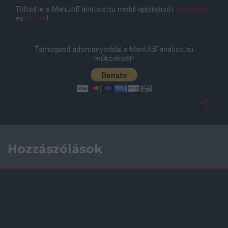
is!
Töltsd le a ManUtdFanatics.hu mobil applikációt
Androidra
és
iOS-re
!
Támogasd adományoddal a ManUtdFanatics.hu
működését!
Hozzászólások