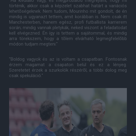
"Ha kívülálló vagy, és megpróbálod megfejteni, hogy mi
történik, akkor csak a képzelet szabhat határt a variációs
lehetõségeknek. Nem tudom, Mourinho mit gondolt, de én
mindig is ugyanazt tettem, amit korábban is. Nem csak itt
Manchesterben, hanem egész, profi futballista karrierem
során; mindig vannak pletykák, neked viszont a feladatodat
kell elvégezned. Én így is tettem a sajátommal, és mindig
arra törekszem, hogy a tõlem elvárható legmegfelelõbb
módon tudjam megteni."
"Boldog vagyok és az is voltam a csapatban. Fontosnak
érzem magamat a csapaton belül és ez a lényeg.
Szeretetet érzek a szurkolók részérõl, a többi dolog meg
csak spekuláció."