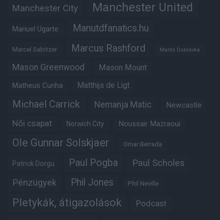
Manchester United
Manchester City
Manutdfanatics.hu
Manuel Ugarte
Marcus Rashford
Marcel Sabitzer
Martin Dubravka
Mason Greenwood
Mason Mount
Matheus Cunha
Matthijs de Ligt
Michael Carrick
Nemanja Matic
Newcastle
Női csapat
Noussair Mazraoui
Norwich City
Ole Gunnar Solskjaer
Omar Berrada
Paul Pogba
Paul Scholes
Patrick Dorgu
Phil Jones
Pénzügyek
Phil Neville
Pletykák, átigazolások
Podcast