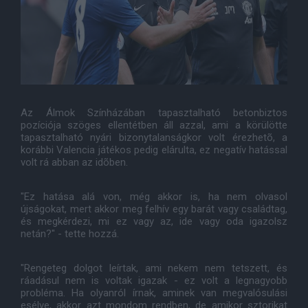
Az Álmok Színházában tapasztalható betonbiztos
pozíciója szöges ellentétben áll azzal, ami a körülötte
tapasztalható nyári bizonytalanságkor volt érezhetõ, a
korábbi Valencia játékos pedig elárulta, ez negatív hatással
volt rá abban az idõben.
"Ez hatása alá von, még akkor is, ha nem olvasol
újságokat, mert akkor meg felhív egy barát vagy családtag,
és megkérdezi, mi ez vagy az, ide vagy oda igazolsz
netán?" - tette hozzá.
"Rengeteg dolgot leírtak, ami nekem nem tetszett, és
ráadásul nem is voltak igazak - ez volt a legnagyobb
probléma. Ha olyanról írnak, aminek van megvalósulási
esélye, akkor azt mondom rendben, de amikor sztorikat