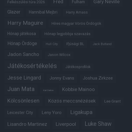
Fred
Gary Neville
Fulham
Felkészülési túra 2026
Glazer
Hannibal Mejbri
Harry Amass
Harry Maguire
Híres magyar Vörös Ördögök
Hónap játékosa
Hónap legjobbja szavazás
Hónap Ördöge
Ifjúsági BL
Hull City
Jack Butland
Jadon Sancho
Jason Wilcox
Játékosértékelés
Játékosprofilok
Jesse Lingard
Jonny Evans
Joshua Zirkzee
Juan Mata
Kobbie Mainoo
Karl Darlow
Kölcsönlesen
Közös meccsnézések
Lee Grant
Ligakupa
Leny Yoro
Leicester City
Luke Shaw
Lisandro Martinez
Liverpool