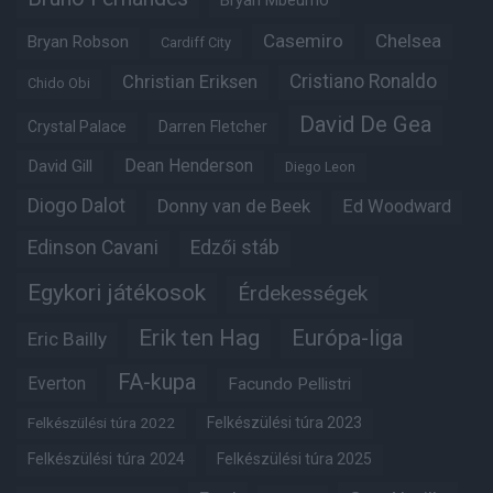
Bryan Mbeumo
Casemiro
Chelsea
Bryan Robson
Cardiff City
Christian Eriksen
Cristiano Ronaldo
Chido Obi
David De Gea
Crystal Palace
Darren Fletcher
Dean Henderson
David Gill
Diego Leon
Diogo Dalot
Donny van de Beek
Ed Woodward
Edinson Cavani
Edzői stáb
Egykori játékosok
Érdekességek
Erik ten Hag
Európa-liga
Eric Bailly
FA-kupa
Everton
Facundo Pellistri
Felkészülési túra 2022
Felkészülési túra 2023
Felkészülési túra 2024
Felkészülési túra 2025