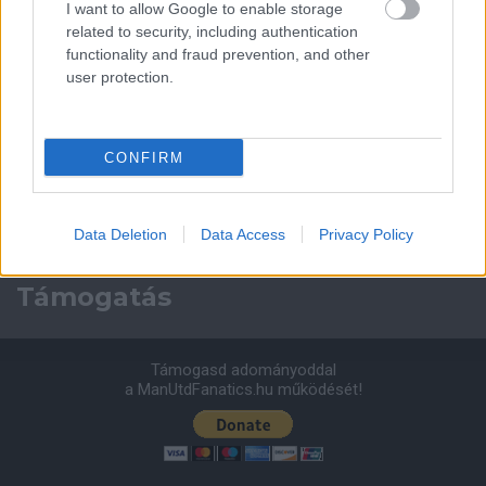
I want to allow Google to enable storage
2026-08-08 17:00
related to security, including authentication
functionality and fraud prevention, and other
1 nap 2 óra 0 perc 59 másodperc
user protection.
Leeds United
vs
Manchester United
2026-08-12 20:30
CONFIRM
AC Milan
vs
Manchester United
2026-08-15 18:00
ELŐZŐ MÉRKŐZÉSEK
Data Deletion
Data Access
Privacy Policy
Támogatás
Támogasd adományoddal
a ManUtdFanatics.hu működését!