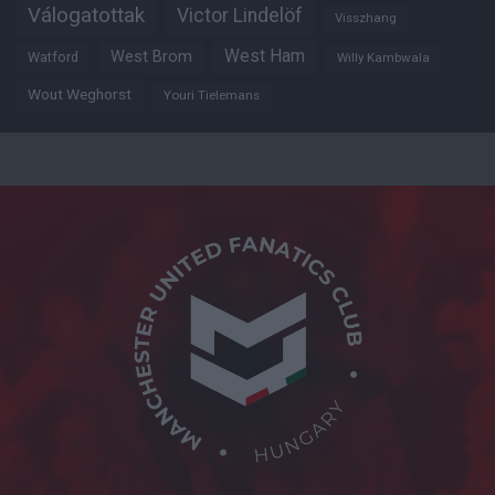
Válogatottak
Victor Lindelöf
Visszhang
West Ham
West Brom
Watford
Willy Kambwala
Wout Weghorst
Youri Tielemans