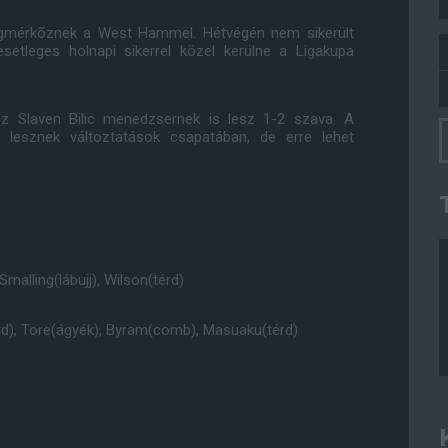
gmérkõznek a West Hammel. Hétvégén nem sikerült
etleges holnapi sikerrel közel kerülne a Ligakupa
z Slaven Bilic menedzsernek is lesz 1-2 szava. A
lesznek változtatások csapatában, de erre lehet
, Smalling(lábujj), Wilson(térd)
rd), Tore(ágyék), Byram(comb), Masuaku(térd)