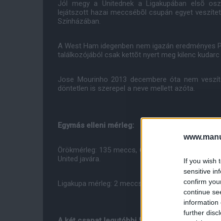
Jól megy a Unitednek a Ligakupában elsõ osztál
lejátszott hazai meccsébõl csupán egyet veszíte
Színházában.
A West Ham idegenben nem igazán eredményes PL-
találkozójából csak kettõt nyert meg kilenc kudarc 
Jose Mourinho 2013 decembere óta nem veszíte
döntetlen is szerepel a neve mellett azóta.
Egymás elleni mérleg:
www.manut
Örökmérleg: 135 meccs, 62 manchesteri siker, 3
United javára.
If you wish 
sensitive in
confirm you
Ligakupa mérleg: 2 meccs, 1-1 gyõzelem a csapato
continue se
information 
further disc
A két csapat legutóbbi 5 párharca egymás ell