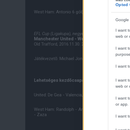
Opted 
West Ham: Antonio 6 gól(0 Ligakupa), Kouyate 3 gó
Google 
I want t
EFL Cup (Ligakupa), negyeddöntõ
web or d
Manchester United - West Ham United
Old Trafford, 2016.11.30. 21:00
I want t
purpose
Játékvezetõ: Michael Jones
I want 
I want t
Lehetséges kezdõcsapatok:
web or d
United: De Gea - Valencia, Jones, Blind, Shaw - Car
I want t
or app.
West Ham: Randolph - Arbeloa, Ogbonna, Reid, Cre
- Zaza
I want t
I want t