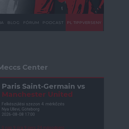
IA
BLOG
FÓRUM
PODCAST
PL TIPPVERSENY
Meccs Center
Paris Saint-Germain
vs
Manchester United
Felkészülési szezon 4. mérkőzés
Nya Ullevi, Göteborg
2026-08-08 17:00
0 nap 9 óra 9 perc 23 másodperc