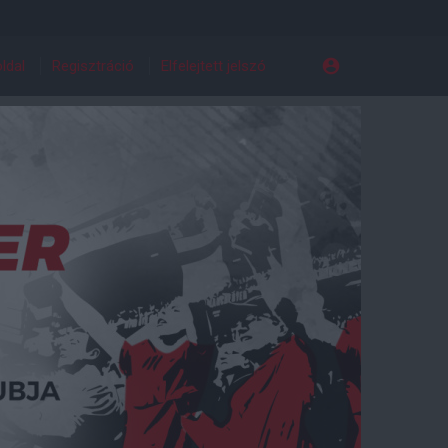
ldal
Regisztráció
Elfelejtett jelszó