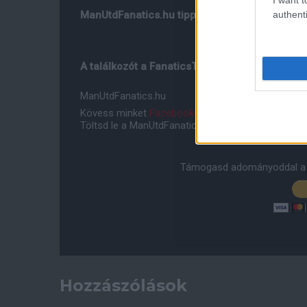
authenti
ManUtdFanatics.hu tipp: 2-1
A találkozót a FanaticsTV-n és a Digisport 3-
ManUtdFanatics.hu
Kövess minket
Facebookon
,
Instagramon
és
YouT
Töltsd le a ManUtdFanatics.hu mobil applikációt
An
Támogasd adományoddal a 
Hozzászólások