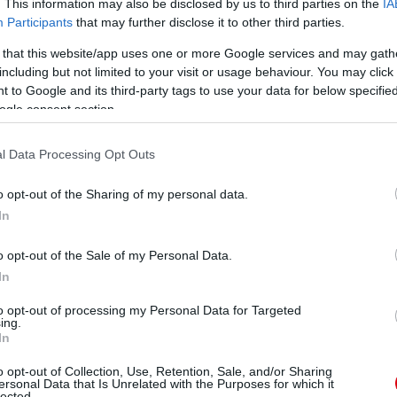
. This information may also be disclosed by us to third parties on the
IA
Participants
that may further disclose it to other third parties.
 that this website/app uses one or more Google services and may gath
including but not limited to your visit or usage behaviour. You may click 
 to Google and its third-party tags to use your data for below specifi
ogle consent section.
l Data Processing Opt Outs
alapján:
o opt-out of the Sharing of my personal data.
In
o opt-out of the Sale of my Personal Data.
In
to opt-out of processing my Personal Data for Targeted
ing.
In
o opt-out of Collection, Use, Retention, Sale, and/or Sharing
1 Ligakupa), Rashford 4 gól(1 Ligakupa), Pogba 4 gól(0
ersonal Data that Is Unrelated with the Purposes for which it
lected.