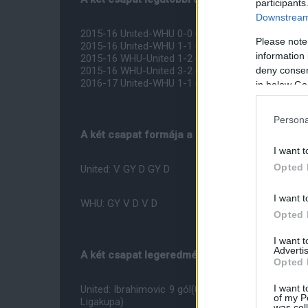
participants
Downstream 
2015-16 United-WHU 0-0 (PL)
Please note
2015-16 United-WHU 1-1 (FA)
information 
2015-16 WHU-United 1-2 (FA)
deny consent
2015-16 WHU-United 3-2 (PL)
2016-17 United-WHU 1-1 (PL)
in below Go
Persona
A két csapat formája a legutóbbi öt mérkõzés 
I want t
Opted 
United: V GY D GY D
I want t
WHU: GY V D V D
Opted 
I want 
Advertis
A két csapat legeredményesebb játékosai:
Opted 
I want t
United: Ibrahimovic 9 gól(0 Ligakupa), Mata 5 gól(
of my P
Ligakupa)
was col