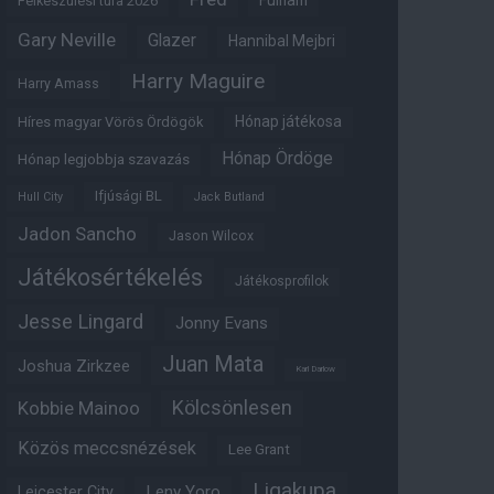
Fulham
Felkészülési túra 2026
Gary Neville
Glazer
Hannibal Mejbri
Harry Maguire
Harry Amass
Hónap játékosa
Híres magyar Vörös Ördögök
Hónap Ördöge
Hónap legjobbja szavazás
Ifjúsági BL
Hull City
Jack Butland
Jadon Sancho
Jason Wilcox
Játékosértékelés
Játékosprofilok
Jesse Lingard
Jonny Evans
Juan Mata
Joshua Zirkzee
Karl Darlow
Kölcsönlesen
Kobbie Mainoo
Közös meccsnézések
Lee Grant
Ligakupa
Leny Yoro
Leicester City