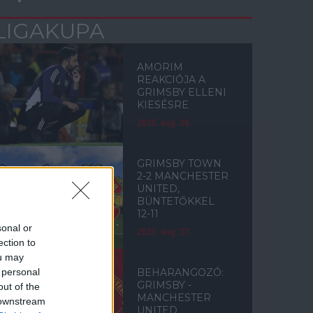
LIGAKUPA
AMORIM
REAKCIÓJA A
GRIMSBY ELLENI
KIESÉSRE
2025. aug. 28.
GRIMSBY TOWN
2-2 MANCHESTER
UNITED,
BÜNTETŐKKEL
12-11
sonal or
2025. aug. 27.
ection to
ou may
 personal
BEHARANGOZÓ:
GRIMSBY -
out of the
MANCHESTER
 downstream
UNITED