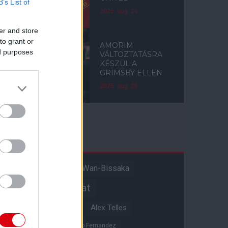
B’s List of
2025. aug. 26.
er and store
to grant or
AMORIM
ed purposes
VÁLTOZTATÁSRA
KÉSZÜL A
GRIMSBY ELLEN
2025. aug. 26.
Címkék
Aaron Wan-Bissaka
A hangadó
Akadémiai csapat
Alejandro Garnacho
Alex Telles
Altay Bayindir
Alvaro Fernandez