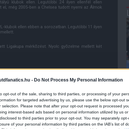
yú klubok ellen. Legutóbbi 24 ilyen ellenfél ellen
tt el, még 2005-ben a Chelsea tudott nyerni az Álmok
klubok ellen ebben a sorozatban. Legutóbbi 11 ilyen
mellett.
tt Ligakupa mérkõzést. Nyolc gyõzelme mellett két
dfanatics.hu -
Do Not Process My Personal Information
0 döntetlen, 43 WHU gyõzelem, 247-175-ös gólarány a
to opt-out of the sale, sharing to third parties, or processing of your per
formation for targeted advertising by us, please use the below opt-out s
r selection. Please note that after your opt-out request is processed y
k neve mellett, 4-1-es gólarány a WHU javára.
eing interest-based ads based on personal information utilized by us or
disclosed to third parties prior to your opt-out. You may separately opt-
losure of your personal information by third parties on the IAB’s list of
en: (minden sorozatban)