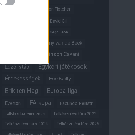
Crystal Palace
Darren Fletcher
David De Gea
David Gill
Dean Henderson
Diego Leon
Diogo Dalot
Donny van de Beek
Edinson Cavani
Ed Woodward
Egykori játékosok
Edzői stáb
Érdekességek
Eric Bailly
Erik ten Hag
Európa-liga
FA-kupa
Everton
Facundo Pellistri
Felkészülési túra 2022
Felkészülési túra 2023
Felkészülési túra 2024
Felkészülési túra 2025
Fred