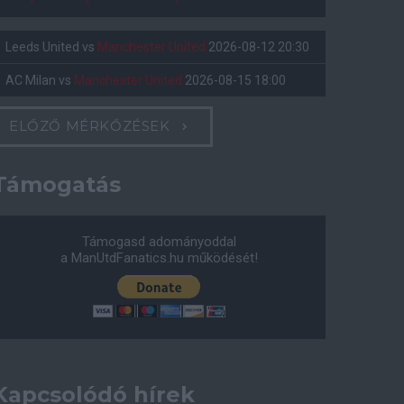
Leeds United
vs
Manchester United
2026-08-12 20:30
AC Milan
vs
Manchester United
2026-08-15 18:00
ELŐZŐ MÉRKŐZÉSEK
Támogatás
Támogasd adományoddal
a ManUtdFanatics.hu működését!
Kapcsolódó hírek