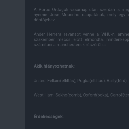
A Vörös Ördögök vasárnap után szerdán is me
nyernie Jose Mourinho csapatának, mely egy es
döntõjéhez.
Ander Herrera revansot venne a WHU-n, amihe
szakember meccs elõtt elmondta, mindenképp 
számítani a manchesteriek részérõl is.
Akik hiányozhatnak:
United: Fellaini(eltiltás), Pogba(eltiltás), Bailly(térd)
West Ham: Sakho(comb), Oxford(boka), Carroll(té
Érdekességek: