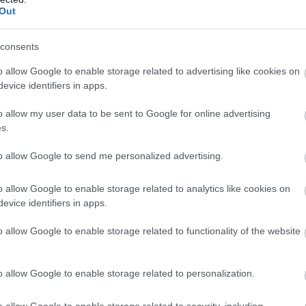
Out
l(1 Ligakupa), Lanzini 3 gól(0 Ligakupa)
consents
o allow Google to enable storage related to advertising like cookies on
evice identifiers in apps.
o allow my user data to be sent to Google for online advertising
s.
to allow Google to send me personalized advertising.
o allow Google to enable storage related to analytics like cookies on
evice identifiers in apps.
rick, Herrera - Mkhitaryan, Mata, Martial - Ibrahimovic
o allow Google to enable storage related to functionality of the website
sswell - Antonio, Noble, Nordtveit, Payet - Fernandes
o allow Google to enable storage related to personalization.
o allow Google to enable storage related to security, including