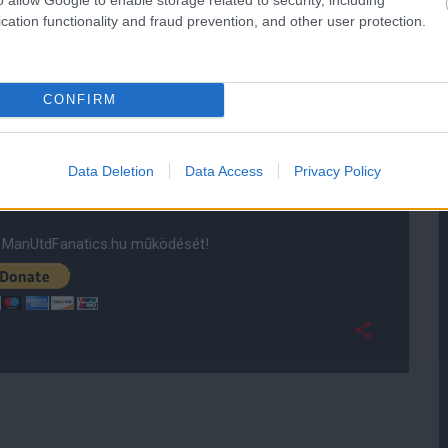
cation functionality and fraud prevention, and other user protection.
on ÉLÕben nézhetitek!
CONFIRM
ube-on is!
Data Deletion
Data Access
Privacy Policy
droidra
és
iOS-re
!
ManUtdFanatics.hu működését!