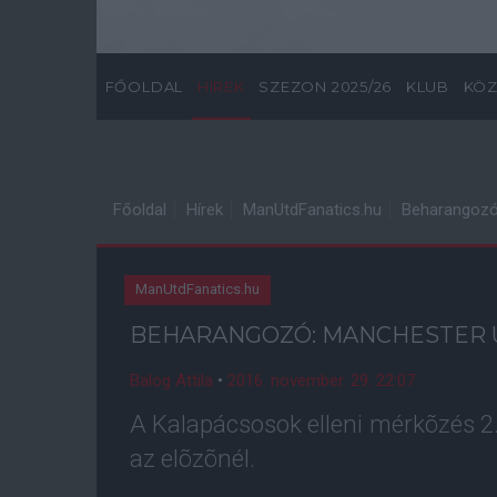
FŐOLDAL
HÍREK
SZEZON 2025/26
KLUB
KÖZ
Főoldal
Hírek
ManUtdFanatics.hu
Beharangozó
ManUtdFanatics.hu
BEHARANGOZÓ: MANCHESTER U
Balog Attila
•
2016. november. 29. 22:07
A Kalapácsosok elleni mérkõzés 2.
az elõzõnél.