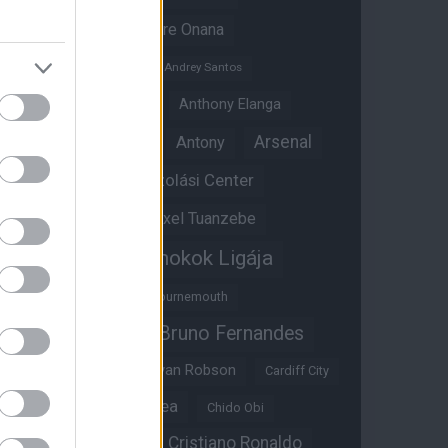
Amad Diallo
Andre Onana
Andreas Pereira
Andrey Santos
Angol válogatott
Anthony Elanga
Anthony Martial
Arsenal
Antony
Átigazolási Center
Aston Villa
Átigazolások
Axel Tuanzebe
Bajnokok Ligája
Ayden Heaven
Benjamin Sesko
Bournemouth
Bruno Fernandes
Brandon Williams
Bryan Mbeumo
Bryan Robson
Cardiff City
Casemiro
Chelsea
Chido Obi
Christian Eriksen
Cristiano Ronaldo