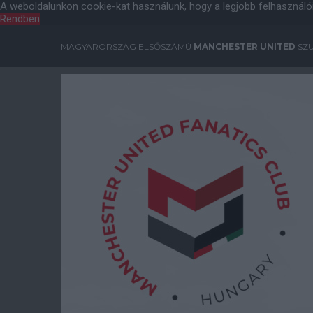
A weboldalunkon cookie-kat használunk, hogy a legjobb felhasználó
Rendben
MAGYARORSZÁG ELSŐSZÁMÚ
MANCHESTER UNITED
SZU