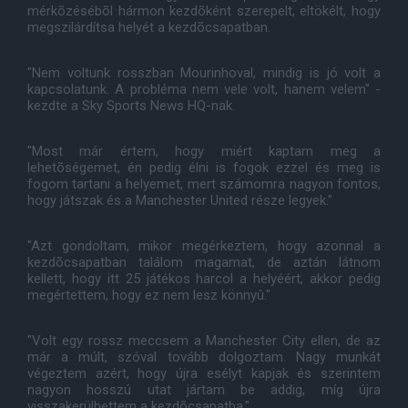
mérkõzésébõl hármon kezdõként szerepelt, eltökélt, hogy
megszilárdítsa helyét a kezdõcsapatban.
"Nem voltunk rosszban Mourinhoval, mindig is jó volt a
kapcsolatunk. A probléma nem vele volt, hanem velem" -
kezdte a Sky Sports News HQ-nak.
"Most már értem, hogy miért kaptam meg a
lehetõségemet, én pedig élni is fogok ezzel és meg is
fogom tartani a helyemet, mert számomra nagyon fontos,
hogy játszak és a Manchester United része legyek."
"Azt gondoltam, mikor megérkeztem, hogy azonnal a
kezdõcsapatban találom magamat, de aztán látnom
kellett, hogy itt 25 játékos harcol a helyéért, akkor pedig
megértettem, hogy ez nem lesz könnyû."
"Volt egy rossz meccsem a Manchester City ellen, de az
már a múlt, szóval tovább dolgoztam. Nagy munkát
végeztem azért, hogy újra esélyt kapjak és szerintem
nagyon hosszú utat jártam be addig, míg újra
visszakerülhettem a kezdõcsapatba."