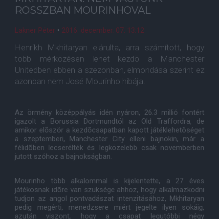
ROSSZBAN MOURINHOVAL
Lakner Péter
•
2016. december. 07. 13:12
Henrikh Mkhitaryan elárulta, arra számított, hogy
több mérkõzésen lehet kezdõ a Manchester
Unitedben ebben a szezonban, elmondása szerint ez
azonban nem José Mourinho hibája.
Az örmény középpályás idén nyáron, 26.3 millió fontért
igazolt a Borussia Dortmundtól az Old Traffordra, de
amikor elõször a kezdõcsapatban kapott játéklehetõséget
a szeptemberi, Manchester City elleni bajnokin, már a
félidõben lecserélték és legközelebb csak novemberben
jutott szóhoz a bajnokságban.
Mourinho több alkalommal is kijelentette, a 27 éves
játékosnak idõre van szüksége ahhoz, hogy alkalmazkodni
tudjon az angol pontvadászat intenzitásához, Mkhitaryan
pedig megérti, menedzsere miért jegelte ilyen sokáig,
azután viszont, hogy a csapat legutóbbi négy