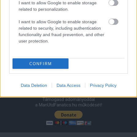
I want to allow Google to enable storage
related to personalization.
1 nap 23 óra 46 perc 25 másodperc
I want to allow Google to enable storage
related to security, including authentication
Leeds United
vs
Manchester United
2026-08-12 20:30
functionality and fraud prevention, and other
user protection.
AC Milan
vs
Manchester United
2026-08-15 18:00
ELŐZŐ MÉRKŐZÉSEK
CONFIRM
Támogatás
Data Deletion
Data Access
Privacy Policy
Támogasd adományoddal
a ManUtdFanatics.hu működését!