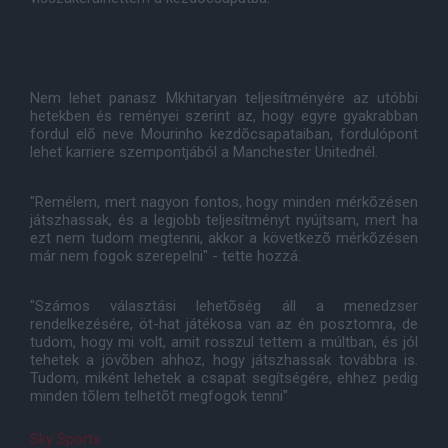
Nem lehet panasz Mkhitaryan teljesítményére az utóbbi
hetekben és reményei szerint az, hogy egyre gyakrabban
fordul elõ neve Mourinho kezdõcsapataiban, fordulópont
lehet karriere szempontjából a Manchester Unitednél.
"Remélem, mert nagyon fontos, hogy minden mérkõzésen
játszhassak, és a legjobb teljesítményt nyújtsam, mert ha
ezt nem tudom megtenni, akkor a következõ mérkõzésen
már nem fogok szerepelni" - tette hozzá.
"Számos választási lehetõség áll a menedzser
rendelkezésére, öt-hat játékosa van az én posztomra, de
tudom, hogy mi volt, amit rosszul tettem a múltban, és jól
tehetek a jövõben ahhoz, hogy játszhassak továbbra is.
Tudom, miként lehetek a csapat segítségére, ehhez pedig
minden tõlem telhetõt megfogok tenni"
Sky Sports