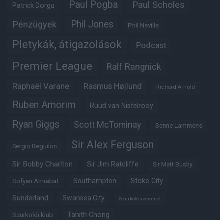
Paul Pogba
Paul Scholes
Patrick Dorgu
Phil Jones
Pénzügyek
Phil Neville
Pletykák, átigazolások
Podcast
Premier League
Ralf Rangnick
Raphaël Varane
Rasmus Højlund
Richard Arnold
Ruben Amorim
Ruud van Nistelrooy
Ryan Giggs
Scott McTominay
Senne Lammens
Sir Alex Ferguson
Sergio Reguilon
Sir Bobby Charlton
Sir Jim Ratcliffe
Sir Matt Busby
Southampton
Stoke City
Sofyan Amrabat
Sunderland
Swansea City
Szurkoló szemmel
Tahith Chong
Szurkolói klub