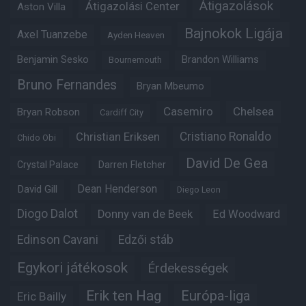
Átigazolások
Átigazolási Center
Aston Villa
Bajnokok Ligája
Axel Tuanzebe
Ayden Heaven
Benjamin Sesko
Brandon Williams
Bournemouth
Bruno Fernandes
Bryan Mbeumo
Casemiro
Chelsea
Bryan Robson
Cardiff City
Christian Eriksen
Cristiano Ronaldo
Chido Obi
David De Gea
Crystal Palace
Darren Fletcher
Dean Henderson
David Gill
Diego Leon
Diogo Dalot
Donny van de Beek
Ed Woodward
Edinson Cavani
Edzői stáb
Egykori játékosok
Érdekességek
Erik ten Hag
Európa-liga
Eric Bailly