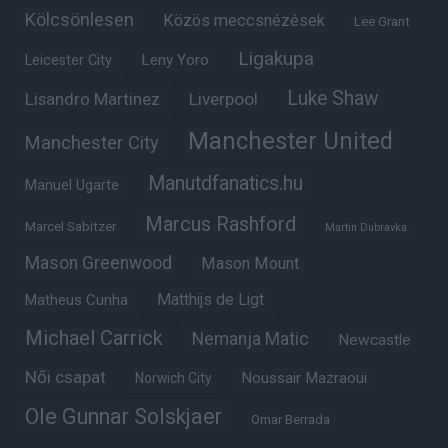
Kölcsönlesen
Közös meccsnézések
Lee Grant
Ligakupa
Leny Yoro
Leicester City
Luke Shaw
Lisandro Martinez
Liverpool
Manchester United
Manchester City
Manutdfanatics.hu
Manuel Ugarte
Marcus Rashford
Marcel Sabitzer
Martin Dubravka
Mason Greenwood
Mason Mount
Matheus Cunha
Matthijs de Ligt
Michael Carrick
Nemanja Matic
Newcastle
Női csapat
Noussair Mazraoui
Norwich City
Ole Gunnar Solskjaer
Omar Berrada