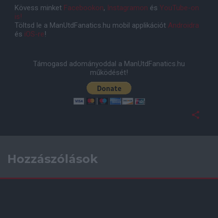
Kövess minket
Facebookon
,
Instagramon
és
YouTube-on
is!
Töltsd le a ManUtdFanatics.hu mobil applikációt
Androidra
és
iOS-re
!
Támogasd adományoddal a ManUtdFanatics.hu
működését!
Hozzászólások