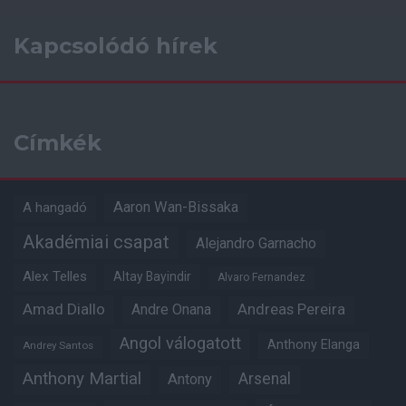
Kapcsolódó hírek
Címkék
Aaron Wan-Bissaka
A hangadó
Akadémiai csapat
Alejandro Garnacho
Alex Telles
Altay Bayindir
Alvaro Fernandez
Amad Diallo
Andre Onana
Andreas Pereira
Angol válogatott
Anthony Elanga
Andrey Santos
Anthony Martial
Arsenal
Antony