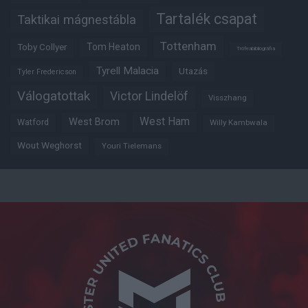
Tartalék csapat
Taktikai mágnestábla
Tottenham
Tom Heaton
Toby Collyer
Trófeabibliográfia
Tyrell Malacia
Utazás
Tyler Fredericson
Válogatottak
Victor Lindelöf
Visszhang
West Ham
West Brom
Watford
Willy Kambwala
Wout Weghorst
Youri Tielemans