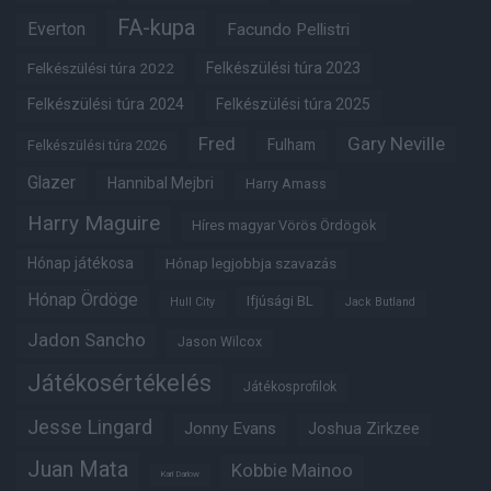
FA-kupa
Everton
Facundo Pellistri
Felkészülési túra 2022
Felkészülési túra 2023
Felkészülési túra 2024
Felkészülési túra 2025
Fred
Gary Neville
Fulham
Felkészülési túra 2026
Glazer
Hannibal Mejbri
Harry Amass
Harry Maguire
Híres magyar Vörös Ördögök
Hónap játékosa
Hónap legjobbja szavazás
Hónap Ördöge
Ifjúsági BL
Hull City
Jack Butland
Jadon Sancho
Jason Wilcox
Játékosértékelés
Játékosprofilok
Jesse Lingard
Jonny Evans
Joshua Zirkzee
Juan Mata
Kobbie Mainoo
Karl Darlow