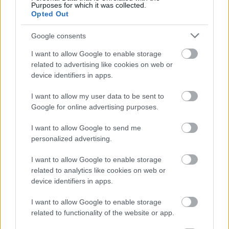
Purposes for which it was collected.
Opted Out
Google consents
I want to allow Google to enable storage
related to advertising like cookies on web or
device identifiers in apps.
I want to allow my user data to be sent to
Google for online advertising purposes.
I want to allow Google to send me
Meccs Center
personalized advertising.
I want to allow Google to enable storage
Paris Saint-Germain
vs
related to analytics like cookies on web or
device identifiers in apps.
Manchester United
I want to allow Google to enable storage
Felkészülési szezon 4. mérkőzés
related to functionality of the website or app.
Nya Ullevi, Göteborg
2026-08-08 17:00