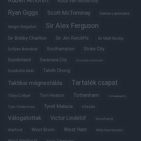
Ruben Amorim
Ruud van Nistelrooy
Ryan Giggs
Scott McTominay
Senne Lammens
Sir Alex Ferguson
Sergio Reguilon
Sir Bobby Charlton
Sir Jim Ratcliffe
Sir Matt Busby
Southampton
Stoke City
Sofyan Amrabat
Sunderland
Swansea City
Szurkoló szemmel
Tahith Chong
Szurkolói klub
Tartalék csapat
Taktikai mágnestábla
Tottenham
Tom Heaton
Toby Collyer
Trófeabibliográfia
Tyrell Malacia
Utazás
Tyler Fredericson
Válogatottak
Victor Lindelöf
Visszhang
West Ham
West Brom
Watford
Willy Kambwala
Wout Weghorst
Youri Tielemans