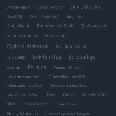
David De Gea
Crystal Palace
Darren Fletcher
Dean Henderson
David Gill
Diego Leon
Diogo Dalot
Donny van de Beek
Ed Woodward
Edinson Cavani
Edzői stáb
Egykori játékosok
Érdekességek
Erik ten Hag
Európa-liga
Eric Bailly
FA-kupa
Everton
Facundo Pellistri
Felkészülési túra 2022
Felkészülési túra 2023
Felkészülési túra 2024
Felkészülési túra 2025
Fred
Gary Neville
Fulham
Felkészülési túra 2026
Glazer
Hannibal Mejbri
Harry Amass
Harry Maguire
Híres magyar Vörös Ördögök