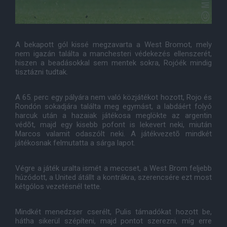
A bekapott gól kissé megzavarta a West Bromot, mely
nem igazán találta a manchesteri védekezés ellenszerét,
hiszen a beadásokkal sem mentek sokra, Rojóék mindig
tisztázni tudtak.
A 65. perc egy pályára nem való közjátékot hozott, Rojo és
Rondón sokadjára találta meg egymást, a labdáért folyó
harcuk után a hazaiak játékosa meglökte az argentin
védõt, majd egy kisebb pofont is lekevert neki, miután
Marcos valamit odaszólt neki. A játékvezetõ mindkét
játékosnak felmutatta a sárga lapot.
Végre a játék uralta ismét a meccset, a West Brom feljebb
húzódott, a United átállt a kontrákra, szerencsére ezt most
kétgólos vezetésnél tette.
Mindkét menedzser cserélt, Pulis támadókat hozott be,
hátha sikerül szépíteni, majd pontot szerezni, míg erre