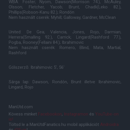
WBA: Foster; Nyom, Dawson(Morrison 74.), McAuley,
Olsson; Fletcher, Yacob; Brunt, Chadli(Leko 82.),
Phillips(Robson-Kanu 82.); Rondón
Nem használt cserék: Myhill; Galloway, Gardner, McClean
United: De Gea; Valencia, Jones, Rojo, Darmian;
Herrera(Smalling 92.), Carrick; Lingard(Rashford 77.),
Pogba, Rooney(Fellaini 84.); Ibrahimovic
Nem használt cserék: Romero, Blind, Mata, Martial,
Rashford
Gólszerzõ: Ibrahimovic 5', 56'
Sárga lap: Dawson, Rondón, Brunt illetve Ibrahimovic,
Lingard, Rojo
ManUtd.com
Kövess minket
Facebookon
,
Instagramon
és
YouTube-on
is!
Töltsd le a ManUtdFanatics.hu mobil applikációt
Androidra
és
iOS-re
!