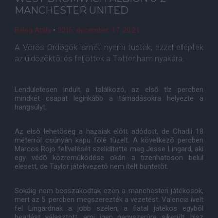
MANCHESTER UNITED
Balog Attila
•
2016. december. 17. 20:21
A Vörös Ördögök ismét nyerni tudtak, ezzel elléptek
az üldözõktõl és feljöttek a Tottenham nyakára.
Lendületesen indult a találkozó, az elsõ tíz percben
mindkét csapat leginkább a támadásokra helyezte a
hangsúlyt.
Az elsõ lehetõség a hazaiak elõtt adódott, de Chadli 18
méterrõl csúnyán kapu fölé tüzelt. A következõ percben
Marcos Rojo felívelését szelídítette meg Jesse Lingard, aki
egy védõ közremûködése okán a tizenhatoson belül
elesett, de Taylor játékvezetõ nem ítélt büntetõt.
Sokáig nem bosszakodtak ezen a manchesteri játékosok,
mert az 5. percben megszerezték a vezetést. Valencia ívelt
fel Lingardnak a jobb szélen, a fiatal játékos egybõl
beadást választott, ami igen nagyszerûre sikerült, hisz