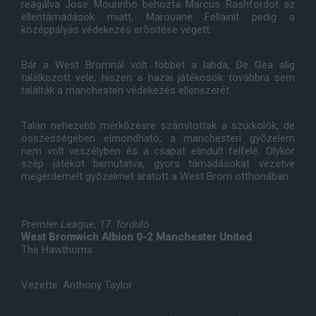
reagálva Jose Mourinho behozta Marcus Rashfordot az
ellentámadások miatt, Marouane Fellainit pedig a
középpályás védekezés erõsítése végett.
Bár a West Bromnál volt többet a labda, De Gea alig
találkozott vele, hiszen a hazai játékosok továbbra sem
találták a manchesteri védekezés ellenszerét.
Talán nehezebb mérkõzésre számítottak a szurkolók, de
összességében elmondható, a manchesteri gyõzelem
nem volt veszélyben és a csapat elindult felfelé. Olykor
szép játékot bemutatva, gyors támadásokat vezetve
megérdemelt gyõzelmet aratott a West Brom otthonában.
Premier League, 17. forduló
West Bromwich Albion 0-2 Manchester United
The Hawthorns
Vezette: Anthony Taylor