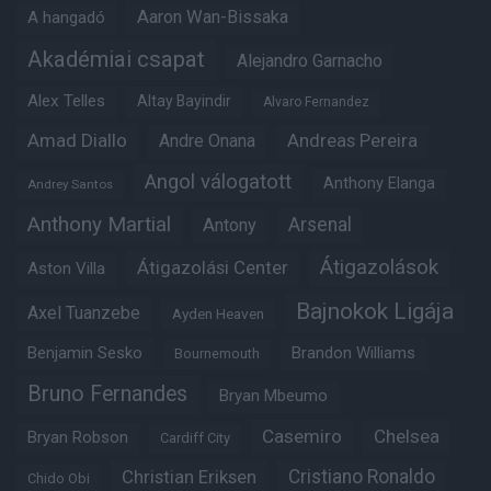
Aaron Wan-Bissaka
A hangadó
Akadémiai csapat
Alejandro Garnacho
Alex Telles
Altay Bayindir
Alvaro Fernandez
Amad Diallo
Andre Onana
Andreas Pereira
Angol válogatott
Anthony Elanga
Andrey Santos
Anthony Martial
Arsenal
Antony
Átigazolások
Átigazolási Center
Aston Villa
Bajnokok Ligája
Axel Tuanzebe
Ayden Heaven
Benjamin Sesko
Brandon Williams
Bournemouth
Bruno Fernandes
Bryan Mbeumo
Casemiro
Chelsea
Bryan Robson
Cardiff City
Christian Eriksen
Cristiano Ronaldo
Chido Obi