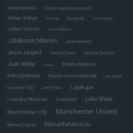
Hónap játékosa
Hónap legjobbja szavazás
Hónap Ördöge
Ifjúsági BL
Hull City
Jack Butland
Jadon Sancho
Jason Wilcox
Játékosértékelés
Játékosprofilok
Jesse Lingard
Jonny Evans
Joshua Zirkzee
Juan Mata
Kobbie Mainoo
Karl Darlow
Kölcsönlesen
Közös meccsnézések
Lee Grant
Ligakupa
Leny Yoro
Leicester City
Luke Shaw
Lisandro Martinez
Liverpool
Manchester United
Manchester City
Manutdfanatics.hu
Manuel Ugarte