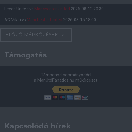
Leeds United
vs
Manchester United
2026-08-12 20:30
AC Milan
vs
Manchester United
2026-08-15 18:00
ELŐZŐ MÉRKŐZÉSEK
Támogatás
Támogasd adományoddal
a ManUtdFanatics.hu működését!
Kapcsolódó hírek