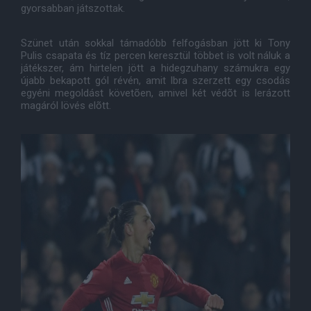
gyorsabban játszottak.
Szünet után sokkal támadóbb felfogásban jött ki Tony
Pulis csapata és tíz percen keresztül többet is volt náluk a
játékszer, ám hirtelen jött a hidegzuhany számukra egy
újabb bekapott gól révén, amit Ibra szerzett egy csodás
egyéni megoldást követõen, amivel két védõt is lerázott
magáról lövés elõtt.