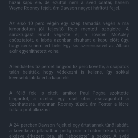
hazai kapu elé, de ezúttal nem a svéd csatár, hanem
Wayne Rooney fejelt, ám Dawson nagyot hárított fejjel.
Az elsõ 10 perc végén egy szép támadás végén a ma
kimondottan jól teljesítõ Rojo mentett szögletre. A
sarokrúgást Brunt végezte el, a röviden McAuley
csúsztatott, a labda azonban elsuhant a kapu elõtt úgy,
hogy senki nem ért bele. Egy kis szerencsével az Albion
akár egyenlíthetett volna.
A lendületes tíz percet langyos tíz perc követte, a csapatok
talán belátták, hogy védekezni is kellene, így sokkal
kevesebb labda ért a kapu elé.
A féliõ fele is eltelt, amikor Paul Pogba szöktette
Lingardot, a szélsõ egy csel után visszagurított a
tizenhatosra, ahonnan Rooney tüzelt, ám Foster a lécre
tolta a próbálkozást.
A 24. percben Dawson fejelt el egy ártatlannak tûnõ labdát,
a következõ pillanatban pedig már a földön feküdt, mert
elkésve érkezett Ibra, aki "lebödézte" a bekket. A svéd