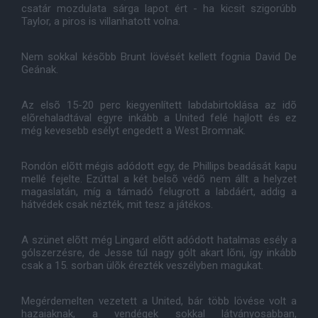
csatár mozdulata sárga lapot ért - ha kicsit szigorúbb
Taylor, a piros is villanhatott volna.
Nem sokkal késõbb Brunt lövését kellett fognia David De
Geának.
Az elsõ 15-20 perc kiegyenlített labdabirtoklása az idõ
elõrehaladtával egyre inkább a United felé hajlott és ez
még kevesebb esélyt engedett a West Bromnak.
Rondón elõtt mégis adódott egy, de Phillips beadását kapu
mellé fejelte. Ezúttal a két belsõ védõ nem állt a helyzet
magaslatán, míg a támadó felugrott a labdáért, addig a
hátvédek csak nézték, mit tesz a játékos.
A szünet elõtt még Lingard elõtt adódott hatalmas esély a
gólszerzésre, de Jesse túl nagy gólt akart lõni, így inkább
csak a 15. sorban ülõk érezték veszélyben magukat.
Megérdemelten vezetett a United, bár több lövése volt a
hazaiaknak, a vendégek sokkal látványosabban,