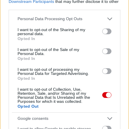
Downstream Participants
that may further disclose it to other
third parties.
Please note that this website/app uses one or more Google
Personal Data Processing Opt Outs
services and may gather and store information including but
not limited to your visit or usage behaviour. You may click to
I want to opt-out of the Sharing of my
personal data.
grant or deny consent to Google and its third-party tags to
Opted In
use your data for below specified purposes in below Google
consent section.
I want to opt-out of the Sale of my
Personal Data.
Opted In
I want to opt-out of processing my
Personal Data for Targeted Advertising.
Opted In
I want to opt-out of Collection, Use,
Retention, Sale, and/or Sharing of my
Personal Data that Is Unrelated with the
Purposes for which it was collected.
Opted Out
Google consents
I want to allow Google to enable storage