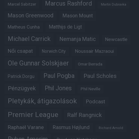
Marcus Rashford
Marcel Sabitzer
Martin Dubravka
Mason Greenwood
Mason Mount
Matheus Cunha
Matthijs de Ligt
Michael Carrick
Nemanja Matic
Newcastle
Női csapat
Noussair Mazraoui
Norwich City
Ole Gunnar Solskjaer
Omar Berrada
Paul Pogba
Paul Scholes
Patrick Dorgu
Phil Jones
Pénzügyek
Phil Neville
Pletykák, átigazolások
Podcast
Premier League
Ralf Rangnick
Raphaël Varane
Rasmus Højlund
Richard Arnold