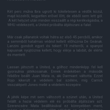
Két perc múlva Ibra ugrott ki tökéletesen a védõk közül,
majd közelrõl, kegyetlen erõvel lõtt, de ebbõl sem lett gól.
A két helyzet után minden visszaállt a régi kerékvágásba, a
WHU védekezett, a United próbálta átjátszani a falat.
Már csak pillanatok voltak hátra az elsõ 45 percbõl, amikor
a semmibõl hatalmas védést kellett elõhúznia De Geának.
Lanzini gondolt egyet és tekert 19 méterrõl, a spanyol
kapusnak nyújtóznia kellett, hogy elérje a labdát, de elérte
és mentett.
Lassan játszott a United, a gólhoz mindenképp fel kell
gyorsulnia játékosainak. Ennek érdekében a második
félidõre beállt Juan Mata is, aki Darmiant váltotta. Ezzel
Rojo kikerült a védelem bal szélére, míg Carrick
visszalépett Jones mellé a védelem közepére.
A játék képe mit sem változott a szünet után, a United
felállt a hazai védelem elé és próbálta átjátszani azt.
Szerencsére Mata beállításával ez könnyebben ment,