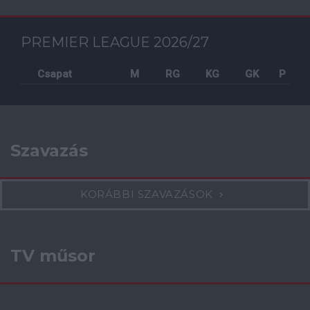
PREMIER LEAGUE 2026/27
Csapat
M
RG
KG
GK
P
Szavazás
KORÁBBI SZAVAZÁSOK
TV műsor