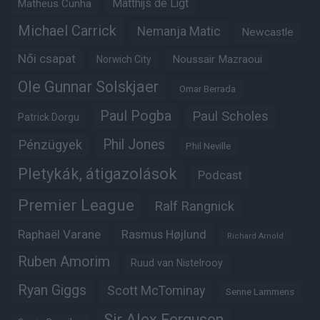
Matheus Cunha
Matthijs de Ligt
Michael Carrick
Nemanja Matic
Newcastle
Női csapat
Noussair Mazraoui
Norwich City
Ole Gunnar Solskjaer
Omar Berrada
Paul Pogba
Paul Scholes
Patrick Dorgu
Phil Jones
Pénzügyek
Phil Neville
Pletykák, átigazolások
Podcast
Premier League
Ralf Rangnick
Raphaël Varane
Rasmus Højlund
Richard Arnold
Ruben Amorim
Ruud van Nistelrooy
Ryan Giggs
Scott McTominay
Senne Lammens
Sir Alex Ferguson