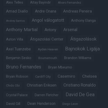
Alex Telles
Altay Bayindir
Alvaro Fernandez
Amad Diallo
Andre Onana
Andreas Pereira
Angol válogatott
Anthony Elanga
Andrey Santos
Anthony Martial
Arsenal
Antony
Átigazolások
Átigazolási Center
Aston Villa
Bajnokok Ligája
Axel Tuanzebe
Ayden Heaven
Benjamin Sesko
Brandon Williams
Bournemouth
Bruno Fernandes
Bryan Mbeumo
Casemiro
Chelsea
Bryan Robson
Cardiff City
Christian Eriksen
Cristiano Ronaldo
Chido Obi
David De Gea
Crystal Palace
Darren Fletcher
Dean Henderson
David Gill
Diego Leon