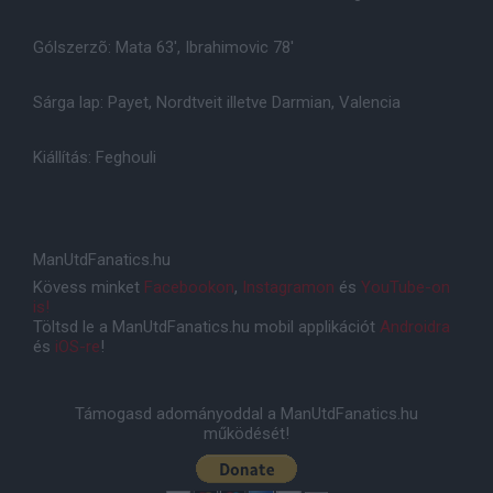
Gólszerzõ: Mata 63', Ibrahimovic 78'
Sárga lap: Payet, Nordtveit illetve Darmian, Valencia
Kiállítás: Feghouli
ManUtdFanatics.hu
Kövess minket
Facebookon
,
Instagramon
és
YouTube-on
is!
Töltsd le a ManUtdFanatics.hu mobil applikációt
Androidra
és
iOS-re
!
Támogasd adományoddal a ManUtdFanatics.hu
működését!