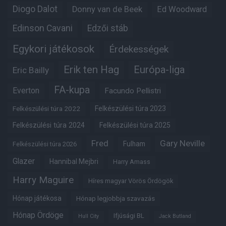
Diogo Dalot
Donny van de Beek
Ed Woodward
Edinson Cavani
Edzői stáb
Egykori játékosok
Érdekességek
Erik ten Hag
Európa-liga
Eric Bailly
FA-kupa
Everton
Facundo Pellistri
Felkészülési túra 2022
Felkészülési túra 2023
Felkészülési túra 2024
Felkészülési túra 2025
Fred
Gary Neville
Fulham
Felkészülési túra 2026
Glazer
Hannibal Mejbri
Harry Amass
Harry Maguire
Híres magyar Vörös Ördögök
Hónap játékosa
Hónap legjobbja szavazás
Hónap Ördöge
Ifjúsági BL
Hull City
Jack Butland