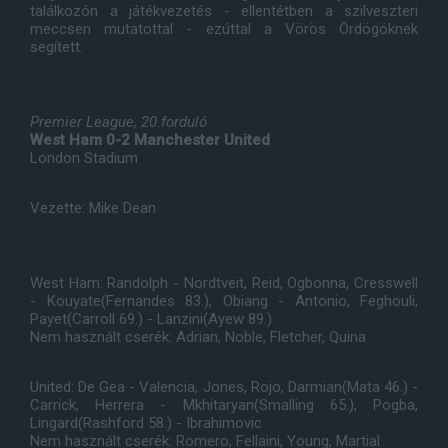
találkozón a játékvezetés - ellentétben a szilveszteri
meccsen mutatottal - ezúttal a Vörös Ördögöknek
segített.
Premier League, 20.forduló
West Ham 0-2 Manchester United
London Stadium
Vezette: Mike Dean
West Ham: Randolph - Nordtveit, Reid, Ogbonna, Cresswell
- Kouyate(Fernandes 83.), Obiang - Antonio, Feghouli,
Payet(Carroll 69.) - Lanzini(Ayew 89.)
Nem használt cserék: Adrian, Noble, Fletcher, Quina
United: De Gea - Valencia, Jones, Rojo, Darmian(Mata 46.) -
Carrick, Herrera - Mkhitaryan(Smalling 65.), Pogba,
Lingard(Rashford 58.) - Ibrahimovic
Nem használt cserék: Romero, Fellaini, Young, Martial