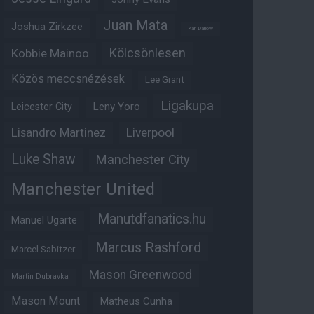
Juan Mata
Joshua Zirkzee
Karl Darlow
Kölcsönlesen
Kobbie Mainoo
Közös meccsnézések
Lee Grant
Ligakupa
Leny Yoro
Leicester City
Lisandro Martinez
Liverpool
Luke Shaw
Manchester City
Manchester United
Manutdfanatics.hu
Manuel Ugarte
Marcus Rashford
Marcel Sabitzer
Mason Greenwood
Martin Dubravka
Mason Mount
Matheus Cunha