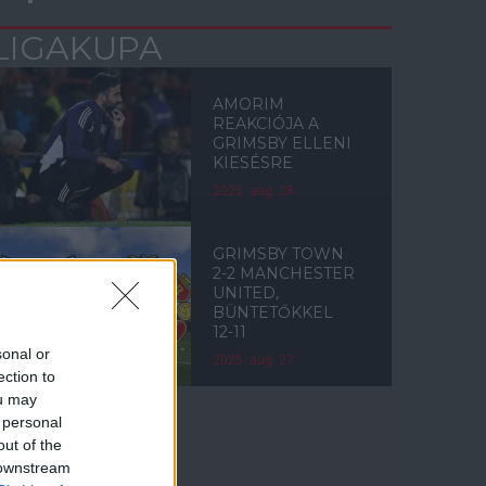
LIGAKUPA
AMORIM
REAKCIÓJA A
GRIMSBY ELLENI
KIESÉSRE
2025. aug. 28.
GRIMSBY TOWN
2-2 MANCHESTER
UNITED,
BÜNTETŐKKEL
12-11
sonal or
2025. aug. 27.
ection to
ou may
 personal
out of the
Címkék
 downstream