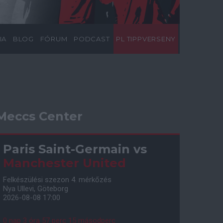
IA
BLOG
FÓRUM
PODCAST
PL TIPPVERSENY
Meccs Center
Paris Saint-Germain
vs
Manchester United
Felkészülési szezon 4. mérkőzés
Nya Ullevi, Göteborg
2026-08-08 17:00
0 nap 3 óra 57 perc 14 másodperc