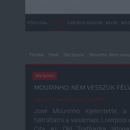
FŐOLDAL
HÍREK
SZEZON 2025/26
KLUB
KÖZ
Főoldal
Hírek
Sky Sports
Mourinho: Nem vesszük
Sky Sports
MOURINHO: NEM VESSZÜK FÉLV
Lakner Péter
•
2017. január. 10. 14:49
José Mourinho kijelentette, 
hátráltatni a vasárnapi, Liverpool
City az Old Traffordra látog