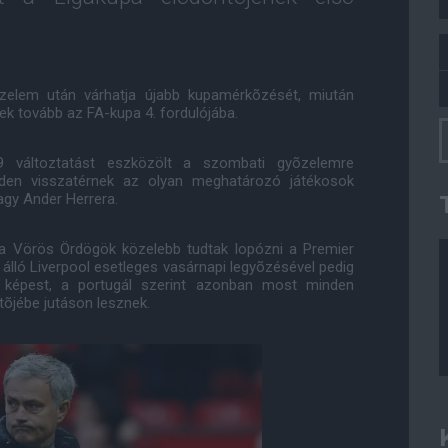
zelem után várhatja újabb kupamérkõzését, miután
tek tovább az FA-kupa 4. fordulójába.
változtatást eszközölt a szombati gyõzelemre
dden visszatérnek az olyan meghatározó játékosok
agy Ander Herrera.
a Vörös Ördögök közelebb tudtak lopózni a Premier
en álló Liverpool esetleges vasárnapi legyõzésével pedig
k képest, a portugál szerint azonban most minden
õjébe jutáson lesznek.