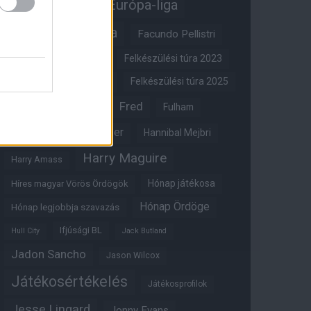
Erik ten Hag
Európa-liga
FA-kupa
Everton
Facundo Pellistri
Felkészülési túra 2022
Felkészülési túra 2023
Felkészülési túra 2024
Felkészülési túra 2025
Fred
Fulham
Felkészülési túra 2026
Gary Neville
Glazer
Hannibal Mejbri
Harry Maguire
Harry Amass
Hónap játékosa
Híres magyar Vörös Ördögök
Hónap Ördöge
Hónap legjobbja szavazás
Ifjúsági BL
Hull City
Jack Butland
Jadon Sancho
Jason Wilcox
Játékosértékelés
Játékosprofilok
Jesse Lingard
Jonny Evans