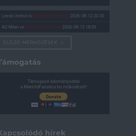
Leeds United
vs
Manchester United
2026-08-12 20:30
AC Milan
vs
Manchester United
2026-08-15 18:00
ELŐZŐ MÉRKŐZÉSEK
Támogatás
Támogasd adományoddal
a ManUtdFanatics.hu működését!
Kapcsolódó hírek