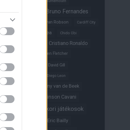
Benjamin Sesko
Bournemouth
Bruno Fernandes
Brandon Williams
Bryan Mbeumo
Bryan Robson
Cardiff City
Casemiro
Chelsea
Chido Obi
Christian Eriksen
Cristiano Ronaldo
Crystal Palace
Darren Fletcher
David De Gea
David Gill
Dean Henderson
Diego Leon
Diogo Dalot
Donny van de Beek
Edinson Cavani
Ed Woodward
Egykori játékosok
Edzői stáb
Érdekességek
Eric Bailly