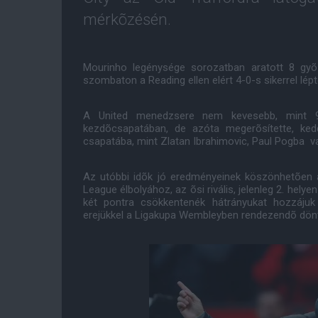
mérkõzésén.
Mourinho legénysége sorozatban aratott 8 gyõ
szombaton a Reading ellen elért 4-0-s sikerrel lép
A United menedzsere nem kevesebb, mint 9 
kezdõcsapatában, de azóta megerõsítette, ke
csapatába, mint Zlatan Ibrahimovic, Paul Pogba v
Az utóbbi idõk jó eredményeinek köszönhetõen 
League élbolyához, az õsi rivális, jelenleg 2. hely
két pontra csökkentenék hátrányukat hozzáju
erejükkel a Ligakupa Wembleyben rendezendõ dönt