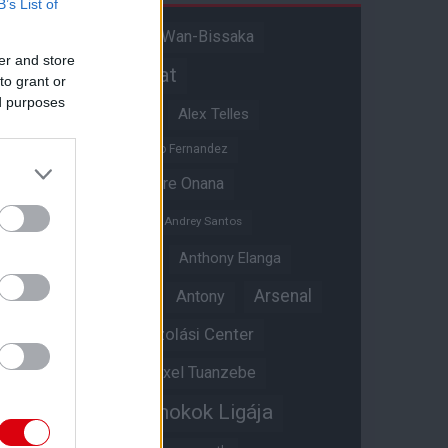
B’s List of
Aaron Wan-Bissaka
A hangadó
er and store
Akadémiai csapat
to grant or
ed purposes
Alejandro Garnacho
Alex Telles
Altay Bayindir
Alvaro Fernandez
Amad Diallo
Andre Onana
Andreas Pereira
Andrey Santos
Angol válogatott
Anthony Elanga
Anthony Martial
Arsenal
Antony
Átigazolási Center
Aston Villa
Átigazolások
Axel Tuanzebe
Bajnokok Ligája
Ayden Heaven