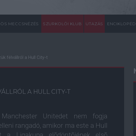
ÖS MECCSNÉZÉS
SZURKOLÓI KLUB
UTAZÁS
ENCIKLOPÉD
 félvállról a Hull City-t
ÁLLRÓL A HULL CITY-T
a Manchester Unitedet nem fogja
 elleni rangadó, amikor ma este a Hull
at a Ligakupa elõdöntõjének elsõ