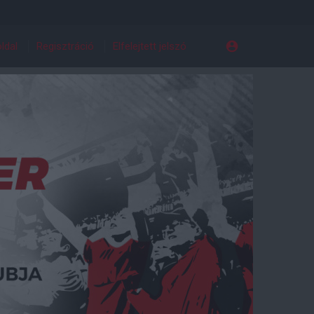
ldal
Regisztráció
Elfelejtett jelszó