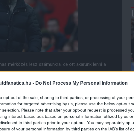
lmas mérkõzés lesz számunkra, de ott akarunk lenni a
dfanatics.hu -
Do Not Process My Personal Information
a Hull elleni meccsen, a lehetõségekhez képest a
 Tudjuk, hogy oda-visszavágós a párharc, de a második
k lennénk olyan eredményt elérni, amely elõnyt jelent
to opt-out of the sale, sharing to third parties, or processing of your per
"
formation for targeted advertising by us, please use the below opt-out s
r selection. Please note that after your opt-out request is processed y
t az egy sorozat. Soha nem voltam jó abban, hogy
eing interest-based ads based on personal information utilized by us or
tok között. Néhány korábbi klubomnál áprilishoz érve
disclosed to third parties prior to your opt-out. You may separately opt-
apat azért indul el egy ilyen versenyfutásban, hogy
losure of your personal information by third parties on the IAB’s list of