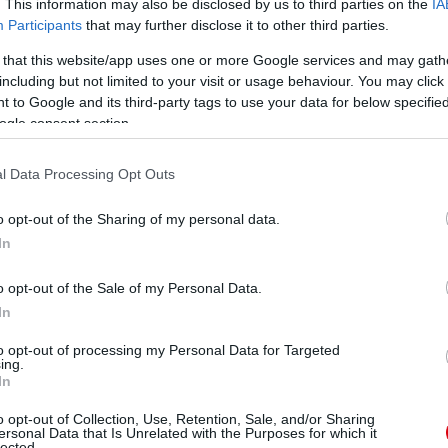
. This information may also be disclosed by us to third parties on the
IA
Participants
that may further disclose it to other third parties.
ardiffban, de amikor a döntõ helyszíne átköltözött a
 that this website/app uses one or more Google services and may gath
obb jelentõséggel bír a megnyerése, és miért ne
including but not limited to your visit or usage behaviour. You may click 
 to Google and its third-party tags to use your data for below specifi
ogle consent section.
ha esetleg nem játszunk jól az elsõn, még akkor is ott
 oda kell tennünk magunkat a cél érdekében."
l Data Processing Opt Outs
ube-on is!
o opt-out of the Sharing of my personal data.
droidra
és
iOS-re
!
In
o opt-out of the Sale of my Personal Data.
ManUtdFanatics.hu működését!
In
to opt-out of processing my Personal Data for Targeted
ing.
In
o opt-out of Collection, Use, Retention, Sale, and/or Sharing
ersonal Data that Is Unrelated with the Purposes for which it
lected.