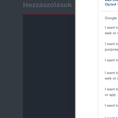
Hozzászólások
Opted 
Google 
I want t
web or d
I want t
purpose
I want 
I want t
web or d
I want t
or app.
I want t
I want t