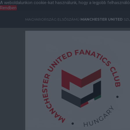
A weboldalunkon cookie-kat használunk, hogy a legjobb felhasználó
Rendben
MAGYARORSZÁG ELSŐSZÁMÚ
MANCHESTER UNITED
SZU