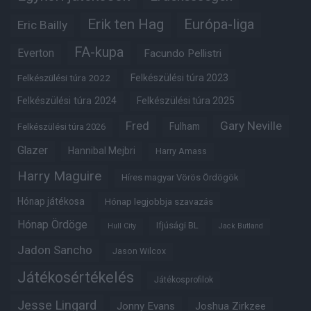
Erik ten Hag
Európa-liga
Eric Bailly
FA-kupa
Everton
Facundo Pellistri
Felkészülési túra 2022
Felkészülési túra 2023
Felkészülési túra 2024
Felkészülési túra 2025
Fred
Gary Neville
Fulham
Felkészülési túra 2026
Glazer
Hannibal Mejbri
Harry Amass
Harry Maguire
Híres magyar Vörös Ördögök
Hónap játékosa
Hónap legjobbja szavazás
Hónap Ördöge
Ifjúsági BL
Hull City
Jack Butland
Jadon Sancho
Jason Wilcox
Játékosértékelés
Játékosprofilok
Jesse Lingard
Jonny Evans
Joshua Zirkzee