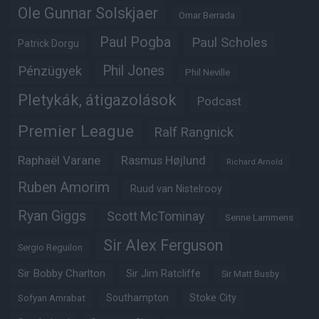
Ole Gunnar Solskjaer
Omar Berrada
Paul Pogba
Paul Scholes
Patrick Dorgu
Phil Jones
Pénzügyek
Phil Neville
Pletykák, átigazolások
Podcast
Premier League
Ralf Rangnick
Raphaël Varane
Rasmus Højlund
Richard Arnold
Ruben Amorim
Ruud van Nistelrooy
Ryan Giggs
Scott McTominay
Senne Lammens
Sir Alex Ferguson
Sergio Reguilon
Sir Bobby Charlton
Sir Jim Ratcliffe
Sir Matt Busby
Southampton
Stoke City
Sofyan Amrabat