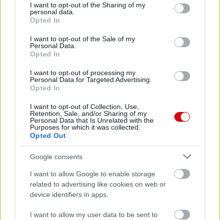
not limited to your visit or usage behaviour. You may click to
I want to opt-out of the Sharing of my
personal data.
grant or deny consent to Google and its third-party tags to
Opted In
use your data for below specified purposes in below Google
consent section.
I want to opt-out of the Sale of my
Personal Data.
Opted In
I want to opt-out of processing my
Personal Data for Targeted Advertising.
Opted In
I want to opt-out of Collection, Use,
Retention, Sale, and/or Sharing of my
Personal Data that Is Unrelated with the
Purposes for which it was collected.
Opted Out
Google consents
Meccs Center
I want to allow Google to enable storage
related to advertising like cookies on web or
device identifiers in apps.
Paris Saint-Germain
vs
Manchester United
I want to allow my user data to be sent to