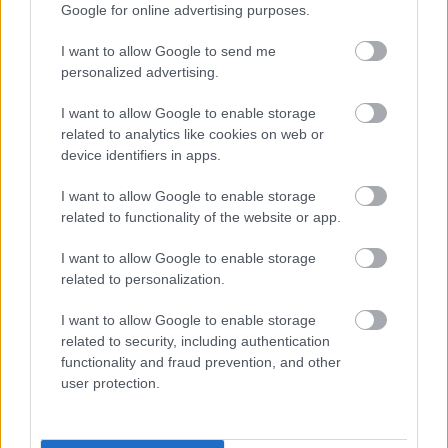
Google for online advertising purposes.
Felkészülési szezon 4. mérkőzés
Nya Ullevi, Göteborg
I want to allow Google to send me
2026-08-08 17:00
personalized advertising.
I want to allow Google to enable storage
related to analytics like cookies on web or
Leeds United
vs
Manchester United
2026-08-12 20:30
device identifiers in apps.
AC Milan
vs
Manchester United
2026-08-15 18:00
I want to allow Google to enable storage
related to functionality of the website or app.
ELŐZŐ MÉRKŐZÉSEK
I want to allow Google to enable storage
related to personalization.
Támogatás
I want to allow Google to enable storage
related to security, including authentication
functionality and fraud prevention, and other
Támogasd adományoddal
user protection.
a ManUtdFanatics.hu működését!