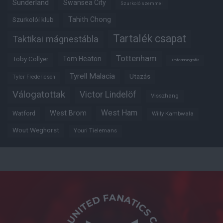
Sunderland
Swansea City
Szurkoló szemmel
Tahith Chong
Szurkolói klub
Tartalék csapat
Taktikai mágnestábla
Tottenham
Tom Heaton
Toby Collyer
Trófeabibliográfia
Tyrell Malacia
Utazás
Tyler Fredericson
Válogatottak
Victor Lindelöf
Visszhang
West Ham
West Brom
Watford
Willy Kambwala
Wout Weghorst
Youri Tielemans