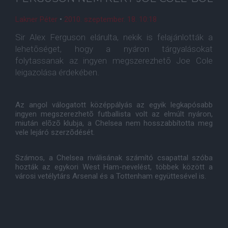
Lakner Péter
•
2010. szeptember. 18. 10:18
Sir Alex Ferguson elárulta, nekik is felajánlották a
lehetõséget, hogy a nyáron tárgyalásokat
folytassanak az ingyen megszerezhetõ Joe Cole
leigazolása érdekében.
Az angol válogatott középpályás az egyik legkapósabb
ingyen megszerezhetõ futballista volt az elmúlt nyáron,
miután elõzõ klubja, a Chelsea nem hosszabbította meg
vele lejáró szerzõdését.
Számos, a Chelsea riválisának számító csapattal szóba
hozták az egykori West Ham-nevelést, többek között a
városi vetélytárs Arsenal és a Tottenham együttesével is.