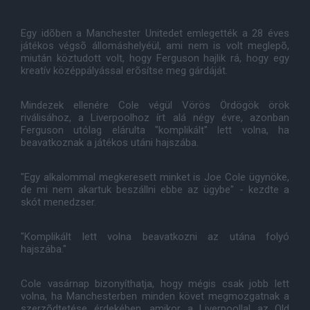
Egy idõben a Manchester Unitedet emlegették a 28 éves
játékos végsõ állomáshelyéül, ami nem is volt meglepõ,
miután köztudott volt, hogy Ferguson hajlik rá, hogy egy
kreatív középpályással erõsítse meg gárdáját.
Mindezek ellenére Cole végül Vörös Ördögök örök
riválisához, a Liverpoolhoz írt alá négy évre, azonban
Ferguson utólag elárulta "komplikált" lett volna, ha
beavatkoznak a játékos utáni hajszába.
"Egy alkalommal megkeresett minket is Joe Cole ügynöke,
de mi nem akartuk beszállni ebbe az ügybe" - kezdte a
skót menedzser.
"Komplikált lett volna beavatkozni az utána folyó
hajszába."
Cole vasárnap bizonyíthatja, hogy mégis csak jobb lett
volna, ha Manchesterben minden követ megmozgatnak a
szerzõdtetése érdekében, amikor a Liverpoollal az Old