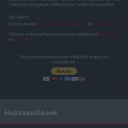
Traffordra látogatnak a Manchester United vendégeként.
Sky Sports
Kövess minket
Facebookon
,
Instagramon
és
YouTube-on
is!
Töltsd le a ManUtdFanatics.hu mobil applikációt
Androidra
és
iOS-re
!
Támogasd adományoddal a ManUtdFanatics.hu
működését!
Hozzászólások