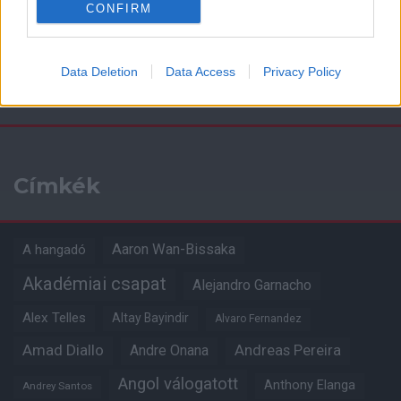
CONFIRM
Data Deletion
Data Access
Privacy Policy
Kapcsolódó hírek
Címkék
Aaron Wan-Bissaka
A hangadó
Akadémiai csapat
Alejandro Garnacho
Alex Telles
Altay Bayindir
Alvaro Fernandez
Amad Diallo
Andre Onana
Andreas Pereira
Angol válogatott
Anthony Elanga
Andrey Santos