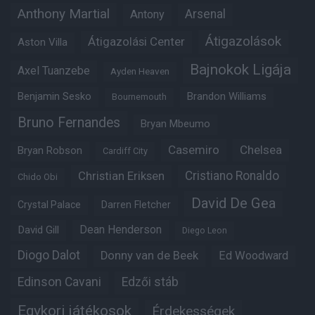
Anthony Martial
Arsenal
Antony
Átigazolások
Átigazolási Center
Aston Villa
Bajnokok Ligája
Axel Tuanzebe
Ayden Heaven
Benjamin Sesko
Brandon Williams
Bournemouth
Bruno Fernandes
Bryan Mbeumo
Casemiro
Chelsea
Bryan Robson
Cardiff City
Christian Eriksen
Cristiano Ronaldo
Chido Obi
David De Gea
Crystal Palace
Darren Fletcher
Dean Henderson
David Gill
Diego Leon
Diogo Dalot
Donny van de Beek
Ed Woodward
Edinson Cavani
Edzői stáb
Egykori játékosok
Érdekességek