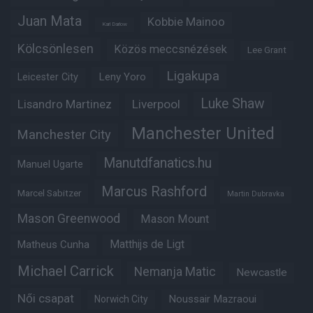
Juan Mata
Kobbie Mainoo
Karl Darlow
Kölcsönlesen
Közös meccsnézések
Lee Grant
Ligakupa
Leny Yoro
Leicester City
Luke Shaw
Lisandro Martinez
Liverpool
Manchester United
Manchester City
Manutdfanatics.hu
Manuel Ugarte
Marcus Rashford
Marcel Sabitzer
Martin Dubravka
Mason Greenwood
Mason Mount
Matheus Cunha
Matthijs de Ligt
Michael Carrick
Nemanja Matic
Newcastle
Női csapat
Noussair Mazraoui
Norwich City