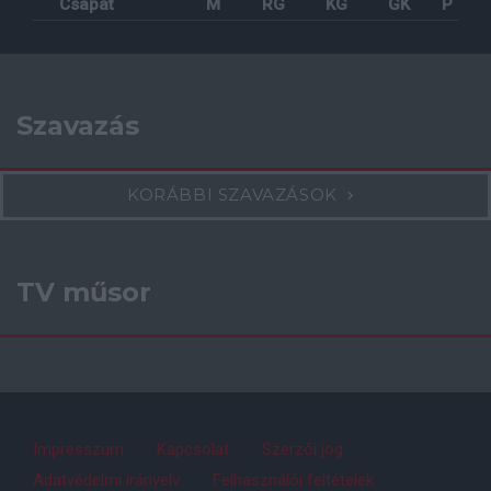
Csapat
M
RG
KG
GK
P
Szavazás
KORÁBBI SZAVAZÁSOK
TV műsor
Impresszum
Kapcsolat
Szerzői jog
Adatvédelmi irányelv
Felhasználói feltételek