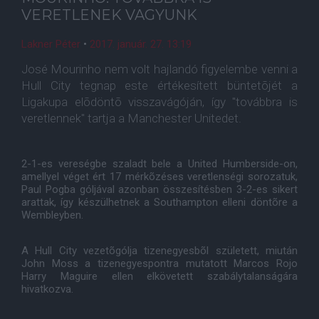
VERETLENEK VAGYUNK
Lakner Péter
•
2017. január. 27. 13:19
José Mourinho nem volt hajlandó figyelembe venni a
Hull City tegnap este értékesített büntetõjét a
Ligakupa elõdöntõ visszavágóján, így "továbbra is
veretlennek" tartja a Manchester Unitedet.
2-1-es vereségbe szaladt bele a United Humberside-on,
amellyel véget ért 17 mérkõzéses veretlenségi sorozatuk,
Paul Pogba góljával azonban összesítésben 3-2-es sikert
arattak, így készülhetnek a Southampton elleni döntõre a
Wembleyben.
A Hull City vezetõgólja tizenegyesbõl született, miután
John Moss a tizenegyespontra mutatott Marcos Rojo
Harry Maguire ellen elkövetett szabálytalanságára
hivatkozva.