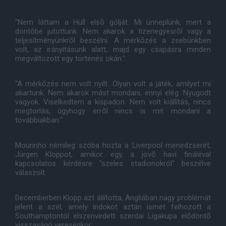
"Nem láttam a Hull elsõ gólját. Mi ünneplünk, mert a
döntõbe jutottunk. Nem akarok a tizenegyesrõl vagy a
teljesítményünkrõl beszélni. A mérkõzés a zsebünkben
volt, az irányításunk alatt, majd egy csapásra minden
megváltozott egy történés okán."
"A mérkõzés nem volt nyílt. Olyan volt a játék, amilyet mi
akartunk. Nem akarok mást mondani, ennyi elég. Nyugodt
vagyok. Viselkedtem a kispadon. Nem volt kiállítás, nincs
megtorlás, úgyhogy errõl nincs is mit mondani a
továbbiakban."
Mourinho némileg szóba hozta a Liverpool menedzserét,
Jürgen Kloppot, amikor egy, a jövõ havi fináléval
kapcsolatos kérdésre "szeles stadionokról" beszélve
válaszolt.
Decemberben Klopp azt állította, Angliában nagy problémát
jelent a szél, amely indokot aztán ismét felhozott a
Southamptontól elszenvedett szerdai Ligakupa elõdöntõ
visszavágó vereségkor.