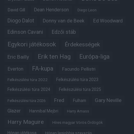
Dean Henderson
David Gill
Diego Leon
Diogo Dalot
Donny van de Beek
Ed Woodward
Edinson Cavani
Edzői stáb
Egykori játékosok
Érdekességek
Erik ten Hag
Európa-liga
Eric Bailly
FA-kupa
Everton
Facundo Pellistri
Felkészülési túra 2022
Felkészülési túra 2023
Felkészülési túra 2024
Felkészülési túra 2025
Fred
Gary Neville
Fulham
Felkészülési túra 2026
Glazer
Hannibal Mejbri
Harry Amass
Harry Maguire
Híres magyar Vörös Ördögök
Hónap játékosa
Hónap legjobbja szavazás