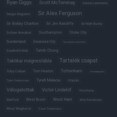
Ryan Giggs
Scott McTominay
Senne Lammens
Sir Alex Ferguson
Sergio Reguilon
Sir Bobby Charlton
Sir Jim Ratcliffe
Sir Matt Busby
Southampton
Stoke City
Sofyan Amrabat
Sunderland
Swansea City
Szurkoló szemmel
Tahith Chong
Szurkolói klub
Tartalék csapat
Taktikai mágnestábla
Tottenham
Tom Heaton
Toby Collyer
Trófeabibliográfia
Tyrell Malacia
Utazás
Tyler Fredericson
Válogatottak
Victor Lindelöf
Visszhang
West Ham
West Brom
Watford
Willy Kambwala
Wout Weghorst
Youri Tielemans