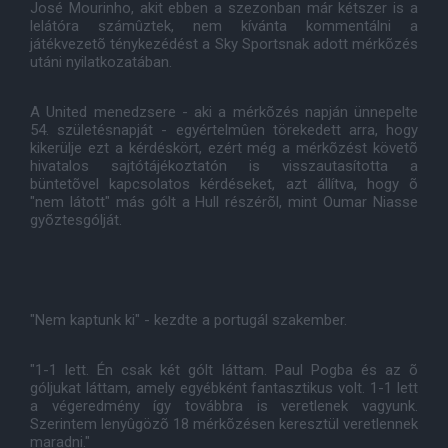
José Mourinho, akit ebben a szezonban már kétszer is a
lelátóra számûztek, nem kívánta kommentálni a
játékvezetõ ténykezédést a Sky Sportsnak adott mérkõzés
utáni nyilatkozatában.
A United menedzsere - aki a mérkõzés napján ünnepelte
54. születésnapját - egyértelmûen törekedett arra, hogy
kikerülje ezt a kérdéskört, ezért még a mérkõzést követõ
hivatalos sajtótájékoztatón is visszautasította a
büntetõvel kapcsolatos kérdéseket, azt állítva, hogy õ
"nem látott" más gólt a Hull részérõl, mint Oumar Niasse
gyõztesgólját.
"Nem kaptunk ki" - kezdte a portugál szakember.
"1-1 lett. Én csak két gólt láttam. Paul Pogba és az õ
góljukat láttam, amely egyébként fantasztikus volt. 1-1 lett
a végeredmény így továbbra is veretlenek vagyunk.
Szerintem lenyûgözõ 18 mérkõzésen keresztül veretlennek
maradni."