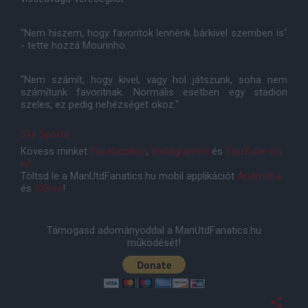
"Nem hiszem, hogy favoritok lennénk bárkivel szemben is"
- tette hozzá Mourinho.
"Nem számít, hogy kivel, vagy hol játszunk, soha nem
számítunk favoritnak. Normális esetben egy stadion
szeles, ez pedig nehézséget okoz."
Sky Sports
Kövess minket
Facebookon
,
Instagramon
és
YouTube-on
is!
Töltsd le a ManUtdFanatics.hu mobil applikációt
Androidra
és
iOS-re
!
Támogasd adományoddal a ManUtdFanatics.hu
működését!