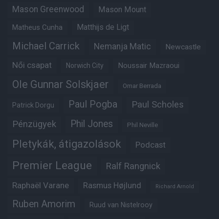
Mason Greenwood
Mason Mount
Matheus Cunha
Matthijs de Ligt
Michael Carrick
Nemanja Matic
Newcastle
Női csapat
Noussair Mazraoui
Norwich City
Ole Gunnar Solskjaer
Omar Berrada
Paul Pogba
Paul Scholes
Patrick Dorgu
Phil Jones
Pénzügyek
Phil Neville
Pletykák, átigazolások
Podcast
Premier League
Ralf Rangnick
Raphaël Varane
Rasmus Højlund
Richard Arnold
Ruben Amorim
Ruud van Nistelrooy