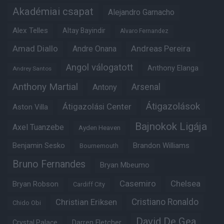
Akadémiai csapat
Alejandro Garnacho
Alex Telles
Altay Bayindir
Alvaro Fernandez
Amad Diallo
Andre Onana
Andreas Pereira
Angol válogatott
Anthony Elanga
Andrey Santos
Anthony Martial
Arsenal
Antony
Átigazolások
Átigazolási Center
Aston Villa
Bajnokok Ligája
Axel Tuanzebe
Ayden Heaven
Benjamin Sesko
Brandon Williams
Bournemouth
Bruno Fernandes
Bryan Mbeumo
Casemiro
Chelsea
Bryan Robson
Cardiff City
Christian Eriksen
Cristiano Ronaldo
Chido Obi
David De Gea
Crystal Palace
Darren Fletcher