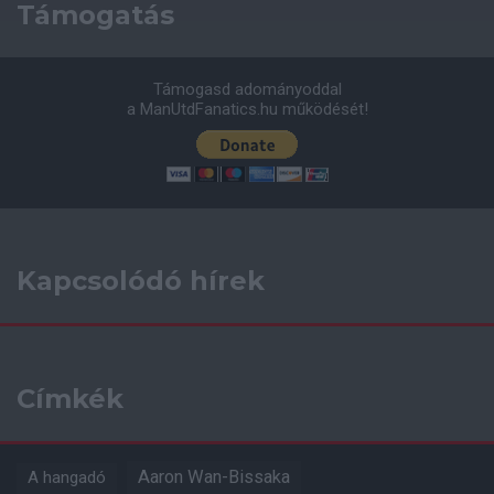
Támogatás
Támogasd adományoddal
a ManUtdFanatics.hu működését!
Kapcsolódó hírek
Címkék
Aaron Wan-Bissaka
A hangadó