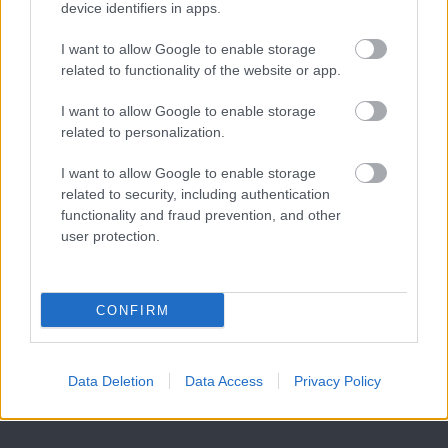
device identifiers in apps.
Meccs Center
I want to allow Google to enable storage
related to functionality of the website or app.
Paris Saint-Germain
vs
I want to allow Google to enable storage
Manchester United
related to personalization.
Felkészülési szezon 4. mérkőzés
I want to allow Google to enable storage
Nya Ullevi, Göteborg
related to security, including authentication
2026-08-08 17:00
functionality and fraud prevention, and other
user protection.
0 nap 8 óra 15 perc 10 másodperc
Leeds United
vs
Manchester United
2026-08-12 20:30
CONFIRM
AC Milan
vs
Manchester United
2026-08-15 18:00
Data Deletion
Data Access
Privacy Policy
ELŐZŐ MÉRKŐZÉSEK