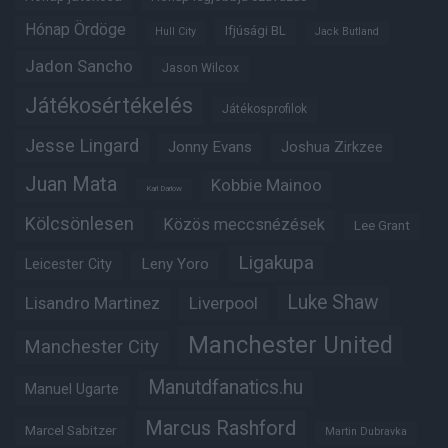
Hónap Ördöge
Ifjúsági BL
Hull City
Jack Butland
Jadon Sancho
Jason Wilcox
Játékosértékelés
Játékosprofilok
Jesse Lingard
Jonny Evans
Joshua Zirkzee
Juan Mata
Kobbie Mainoo
Karl Darlow
Kölcsönlesen
Közös meccsnézések
Lee Grant
Ligakupa
Leny Yoro
Leicester City
Luke Shaw
Lisandro Martinez
Liverpool
Manchester United
Manchester City
Manutdfanatics.hu
Manuel Ugarte
Marcus Rashford
Marcel Sabitzer
Martin Dubravka