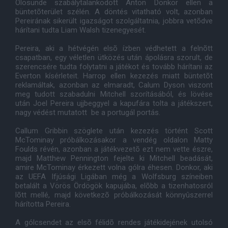
Olosunde szabálytalankodott Anton Donkor ellen a
büntetõterület szélén. A döntés vitatható volt, azonban
Pereirának sikerült igazságot szolgáltatnia, jobbra vetõdve
hárítani tudta Liam Walsh tizenegyesét.
Pereira, aki a hétvégén elsõ ízben védhetett a felnõtt
csapatban, egy véletlen ütközés után ápolásra szorult, de
szerencsére tudta folytatni a játékot és tovább hárítani az
Everton kísérleteit. Harrop ellen kezezés miatt büntetõt
reklamáltak, azonban az elmaradt, Calum Dyson viszont
meg tudott szabadulni Mitchell szorításából, és lövése
után Joel Pereira ujjbeggyel a kapufára tolta a játékszert,
nagy védést mutatott be a portugál portás.
Callum Gribbin szöglete után kezezés történt Scott
McTominay próbálkozásakor a vendég oldalon Matty
Foulds révén, azonban a játékvezetõ ezt nem vette észre,
majd Matthew Pennington fejelte ki Mitchell beadását,
amire McTominay érkezett volna gólra éhesen. Donkor, aki
az UEFA Ifjúsági Ligában még a Wolfsburg színeiben
betalált a Vörös Ördögök kapujába, elõbb a tizenhatosról
lõtt mellé, majd következõ próbálkozását könnyûszerrel
hárította Pereira.
A gólcsendet az elsõ félidõ rendes játékidejének utolsó