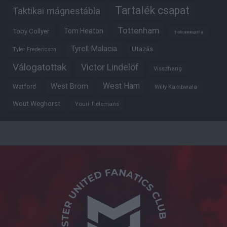
Tartalék csapat
Taktikai mágnestábla
Tottenham
Tom Heaton
Toby Collyer
Trófeabibliográfia
Tyrell Malacia
Utazás
Tyler Fredericson
Válogatottak
Victor Lindelöf
Visszhang
West Ham
West Brom
Watford
Willy Kambwala
Wout Weghorst
Youri Tielemans