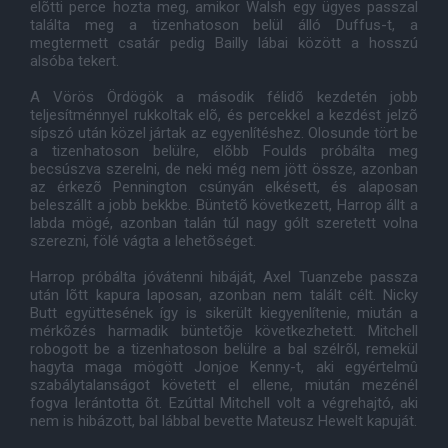
elõtti perce hozta meg, amikor Walsh egy ügyes passzal
találta meg a tizenhatoson belül álló Duffus-t, a
megtermett csatár pedig Bailly lábai között a hosszú
alsóba tekert.
A Vörös Ördögök a második félidõ kezdetén jobb
teljesítménnyel rukkoltak elõ, és percekkel a kezdést jelzõ
sípszó után közel jártak az egyenlítéshez. Olosunde tört be
a tizenhatoson belülre, elõbb Foulds próbálta meg
becsúszva szerelni, de neki még nem jött össze, azonban
az érkezõ Pennington csúnyán elkésett, és alaposan
beleszállt a jobb bekkbe. Büntetõ következett, Harrop állt a
labda mögé, azonban talán túl nagy gólt szeretett volna
szerezni, fölé vágta a lehetõséget.
Harrop próbálta jóvátenni hibáját, Axel Tuanzebe passza
után lõtt kapura laposan, azonban nem talált célt. Nicky
Butt együttesének így is sikerült kiegyenlítenie, miután a
mérkõzés harmadik büntetõje következhetett. Mitchell
robogott be a tizenhatoson belülre a bal szélrõl, remekül
hagyta maga mögött Jonjoe Kenny-t, aki egyértelmû
szabálytalanságot követett el ellene, miután mezénél
fogva lerántotta õt. Ezúttal Mitchell volt a végrehajtó, aki
nem is hibázott, bal lábbal bevette Mateusz Hewelt kapuját.