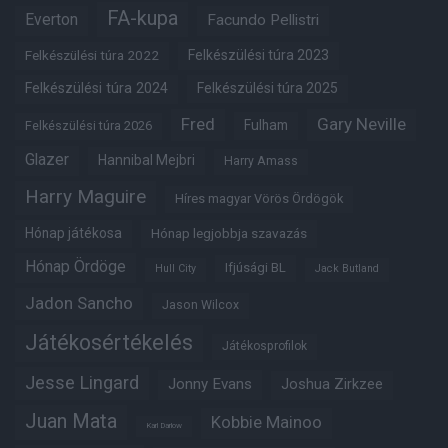
FA-kupa
Everton
Facundo Pellistri
Felkészülési túra 2022
Felkészülési túra 2023
Felkészülési túra 2024
Felkészülési túra 2025
Fred
Gary Neville
Fulham
Felkészülési túra 2026
Glazer
Hannibal Mejbri
Harry Amass
Harry Maguire
Híres magyar Vörös Ördögök
Hónap játékosa
Hónap legjobbja szavazás
Hónap Ördöge
Ifjúsági BL
Hull City
Jack Butland
Jadon Sancho
Jason Wilcox
Játékosértékelés
Játékosprofilok
Jesse Lingard
Jonny Evans
Joshua Zirkzee
Juan Mata
Kobbie Mainoo
Karl Darlow