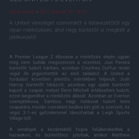
admin admin
•
2017. február. 01. 10:05
A United vereséget szenvedett a listavezetõtõl egy
olyan mérkõzésen, ahol négy büntetõt is megítélt a
játékvezetõ.
A Premier League 2 éllovasai a mérkõzés elején ugyan
még nem tudták megszerezni a vezetést, Joel Pereira
büntetõt tudott hárítani, azonban Courtney Duffus révén
végül õk jegyezhették az elsõ találatot. A United a
fordulást követõen jelentõs mértékben feljavult, Josh
Harrop büntetõt hibázott, azonban egy újabb büntetõt
kapott a csapat, melyet Demi Mitchell értékesíteni tudott,
ezzel kiegyenlítve a mérkõzés állását. Azonban az Everton
cserejátékosa, Sambou nagy hatással tudott lenni
csapatára, miután csereként beállva két gólt is szerzett, és
végül 3-1-es gyõzelemmel távozhattak a Leigh Sports
Village-bõl.
A vendégek a kezdetektõl fogva felülkerekedtek a
hazaiakon, és büntetõhöz jutottak, amikor Matthew