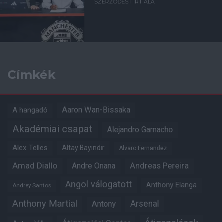
SZERZŐDÉST ÍRT ALÁ
Címkék
Aaron Wan-Bissaka
A hangadó
Akadémiai csapat
Alejandro Garnacho
Alex Telles
Altay Bayindir
Alvaro Fernandez
Amad Diallo
Andre Onana
Andreas Pereira
Angol válogatott
Anthony Elanga
Andrey Santos
Anthony Martial
Arsenal
Antony