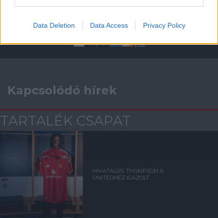
Támogasd adományoddal
a ManUtdFanatics.hu működését!
Data Deletion
Data Access
Privacy Policy
Kapcsolódó hírek
TARTALÉK CSAPAT
HIVATALOS: THOMPSON A
UNITEDHEZ IGAZOLT