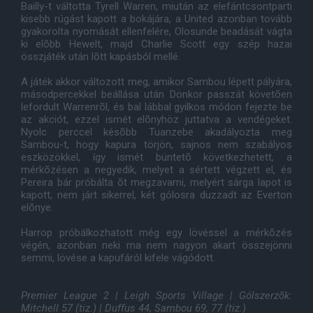
Bailly-t váltotta Tyrell Warren, miután az elefántcsontparti
kisebb rúgást kapott a bokájára, a United azonban tovább
gyakorolta nyomását ellenfelére, Olosunde beadását vágta
ki elõbb Hewelt, majd Charlie Scott egy szép hazai
összjáték után lõtt kapásból mellé.
A játék akkor változott meg, amikor Sambou lépett pályára,
másodpercekkel beállása után Donkor passzát követõen
lefordult Warrenrõl, és bal lábbal gyilkos módon fejezte be
az akciót, ezzel ismét elõnyhöz juttatva a vendégeket.
Nyolc perccel késõbb Tuanzebe akadályozta meg
Sambou-t, hogy kapura törjön, sajnos nem szabályos
eszközökkel, így ismét büntetõ következhetett, a
mérkõzésen a negyedik, melyet a sértett végzett el, és
Pereira bár próbálta õt megzavarni, melyért sárga lapot is
kapott, nem járt sikerrel, két gólosra duzzadt az Everton
elõnye.
Harrop próbálkozhatott még egy lövéssel a mérkõzés
végén, azonban neki ma nem nagyon akart összejönni
semmi, lövése a kapufáról kifele vágódott.
Premier League 2 | Leigh Sports Village | Gólszerzõk:
Mitchell 57 (tiz.) | Duffus 44, Sambou 69, 77 (tiz.)