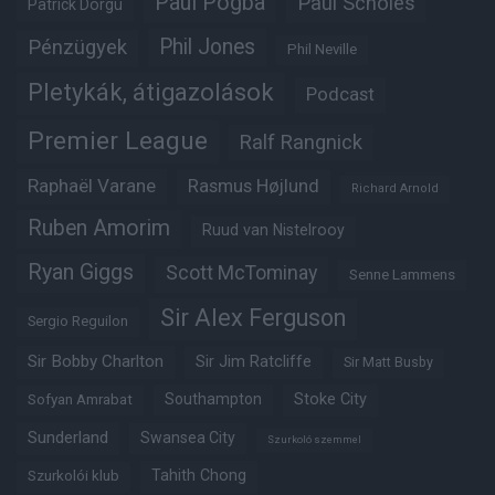
Paul Pogba
Paul Scholes
Patrick Dorgu
Phil Jones
Pénzügyek
Phil Neville
Pletykák, átigazolások
Podcast
Premier League
Ralf Rangnick
Raphaël Varane
Rasmus Højlund
Richard Arnold
Ruben Amorim
Ruud van Nistelrooy
Ryan Giggs
Scott McTominay
Senne Lammens
Sir Alex Ferguson
Sergio Reguilon
Sir Bobby Charlton
Sir Jim Ratcliffe
Sir Matt Busby
Southampton
Stoke City
Sofyan Amrabat
Sunderland
Swansea City
Szurkoló szemmel
Tahith Chong
Szurkolói klub