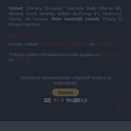
United:
J.Pereira, Olosunde, Tuanzebe, Bailly (Warren 58),
Mitchell, Scott, Kehinde, Gribbin (Buffonge 81), Redmond,
Harrop, McTominay.
Nem használt cserék
O’Hara, El
Fitouri, Hamilton.
ManUtd.com
Kövess minket
Facebookon
,
Instagramon
és
YouTube-on
is!
Töltsd le a ManUtdFanatics.hu mobil applikációt
Androidra
és
iOS-re
!
Támogasd adományoddal a ManUtdFanatics.hu
működését!