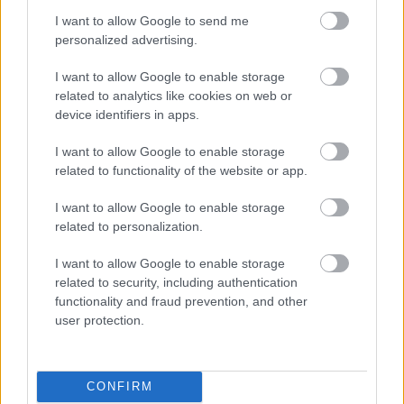
Paris Saint-Germain
vs
I want to allow Google to send me
personalized advertising.
Manchester United
I want to allow Google to enable storage
Felkészülési szezon 4. mérkőzés
related to analytics like cookies on web or
Nya Ullevi, Göteborg
device identifiers in apps.
2026-08-08 17:00
I want to allow Google to enable storage
2 nap 12 óra 53 perc 55 másodperc
related to functionality of the website or app.
I want to allow Google to enable storage
Leeds United
vs
Manchester United
2026-08-12 20:30
related to personalization.
AC Milan
vs
Manchester United
2026-08-15 18:00
I want to allow Google to enable storage
related to security, including authentication
ELŐZŐ MÉRKŐZÉSEK
functionality and fraud prevention, and other
user protection.
Támogatás
CONFIRM