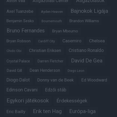
Átigazolások
Átigazolási Center
Aston Villa
Bajnokok Ligája
Axel Tuanzebe
Ayden Heaven
Benjamin Sesko
Brandon Williams
Bournemouth
Bruno Fernandes
Bryan Mbeumo
Casemiro
Chelsea
Bryan Robson
Cardiff City
Christian Eriksen
Cristiano Ronaldo
Chido Obi
David De Gea
Crystal Palace
Darren Fletcher
Dean Henderson
David Gill
Diego Leon
Diogo Dalot
Donny van de Beek
Ed Woodward
Edinson Cavani
Edzői stáb
Egykori játékosok
Érdekességek
Erik ten Hag
Európa-liga
Eric Bailly