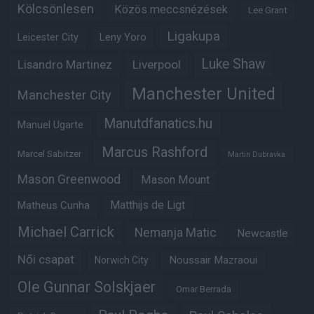
Kölcsönlesen
Közös meccsnézések
Lee Grant
Ligakupa
Leny Yoro
Leicester City
Luke Shaw
Lisandro Martinez
Liverpool
Manchester United
Manchester City
Manutdfanatics.hu
Manuel Ugarte
Marcus Rashford
Marcel Sabitzer
Martin Dubravka
Mason Greenwood
Mason Mount
Matheus Cunha
Matthijs de Ligt
Michael Carrick
Nemanja Matic
Newcastle
Női csapat
Noussair Mazraoui
Norwich City
Ole Gunnar Solskjaer
Omar Berrada