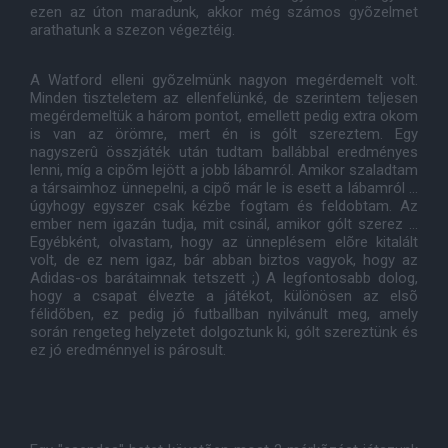
ezen az úton maradunk, akkor még számos gyõzelmet
arathatunk a szezon végeztéig.
A Watford elleni gyõzelmünk nagyon megérdemelt volt.
Minden tiszteletem az ellenfelünké, de szerintem teljesen
megérdemeltük a három pontot, emellett pedig extra okom
is van az örömre, mert én is gólt szereztem. Egy
nagyszerû összjáték után tudtam ballábbal eredményes
lenni, míg a cipõm lejött a jobb lábamról. Amikor szaladtam
a társaimhoz ünnepelni, a cipõ már le is esett a lábamról ...
úgyhogy egyszer csak kézbe fogtam és feldobtam. Az
ember nem igazán tudja, mit csinál, amikor gólt szerez ...
Egyébként, olvastam, hogy az ünneplésem elõre kitalált
volt, de ez nem igaz, bár abban biztos vagyok, hogy az
Adidas-os barátaimnak tetszett ;) A legfontosabb dolog,
hogy a csapat élvezte a játékot, különösen az elsõ
félidõben, ez pedig jó futballban nyilvánult meg, amely
során rengeteg helyzetet dolgoztunk ki, gólt szereztünk és
ez jó eredménnyel is párosult.