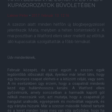
KUPASOROZATOK BÛVÖLETÉBEN
Lakner Péter
•
2017. február. 13. 12:16
A szezon alatt minden hétfõn új blogbejegyzéssel
jelentkezik Mata, melyben a héten történtekrõl ír. A
mai posztban a Watford elleni siker mellett az elõttük
álló kupacsaták szolgáltatták a fõbb témákat.
Üdv mindenkinek,
Február közepét, és ezzel együtt a szezon egyik
legdöntõbb idõszakát éljük, ilyenkor már lehet látni, hogy
egy bizonyos csapat elérheti-e a kitûzött célját, vagy sem.
A mi esetünkben úgy érzem, hogy a csapatnál mindenki
kezd egy hullámhosszra kerülni. A Watford elleni
gyõzelmünk, amely sorozatban a harmadik kapott gól
nélküli meccsünk volt, azt mutatja, hogy a csapatnál jó
hangulat uralkodik, egységesek és motiváltak vagyunk, és
egy irányba húzunk. Már a szezon második felénél tartunk
és a keret minden tagja meg van róla gyõzõdve, hogy ha