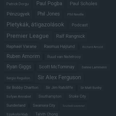
Paul Pogba
Paul Scholes
Patrick Dorgu
Phil Jones
Pénzügyek
Phil Neville
Pletykák, átigazolások
Podcast
Premier League
Ralf Rangnick
Raphaël Varane
Rasmus Højlund
Richard Arnold
Ruben Amorim
Ruud van Nistelrooy
Ryan Giggs
Scott McTominay
Senne Lammens
Sir Alex Ferguson
Sergio Reguilon
Sir Bobby Charlton
Sir Jim Ratcliffe
Sir Matt Busby
Southampton
Stoke City
Sofyan Amrabat
Sunderland
Swansea City
Szurkoló szemmel
Tahith Chong
Szurkolói klub