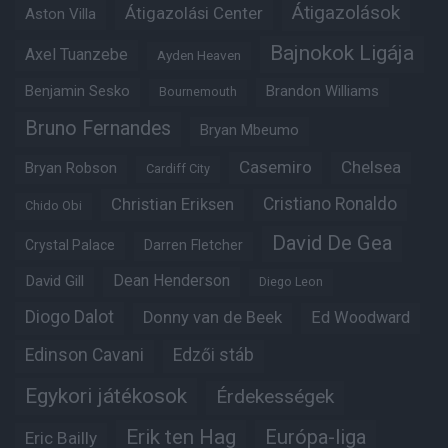
Átigazolások
Átigazolási Center
Aston Villa
Bajnokok Ligája
Axel Tuanzebe
Ayden Heaven
Benjamin Sesko
Brandon Williams
Bournemouth
Bruno Fernandes
Bryan Mbeumo
Casemiro
Chelsea
Bryan Robson
Cardiff City
Christian Eriksen
Cristiano Ronaldo
Chido Obi
David De Gea
Crystal Palace
Darren Fletcher
Dean Henderson
David Gill
Diego Leon
Diogo Dalot
Donny van de Beek
Ed Woodward
Edinson Cavani
Edzői stáb
Egykori játékosok
Érdekességek
Erik ten Hag
Európa-liga
Eric Bailly