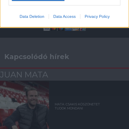
Támogasd adományoddal
a ManUtdFanatics.hu működését!
Data Deletion
Data Access
Privacy Policy
Kapcsolódó hírek
JUAN MATA
MATA: CSAKIS KÖSZÖNETET
TUDOK MONDANI