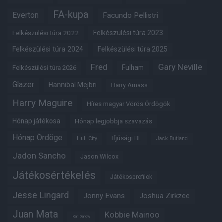
FA-kupa
Everton
Facundo Pellistri
Felkészülési túra 2022
Felkészülési túra 2023
Felkészülési túra 2024
Felkészülési túra 2025
Fred
Gary Neville
Fulham
Felkészülési túra 2026
Glazer
Hannibal Mejbri
Harry Amass
Harry Maguire
Híres magyar Vörös Ördögök
Hónap játékosa
Hónap legjobbja szavazás
Hónap Ördöge
Ifjúsági BL
Hull City
Jack Butland
Jadon Sancho
Jason Wilcox
Játékosértékelés
Játékosprofilok
Jesse Lingard
Jonny Evans
Joshua Zirkzee
Juan Mata
Kobbie Mainoo
Karl Darlow