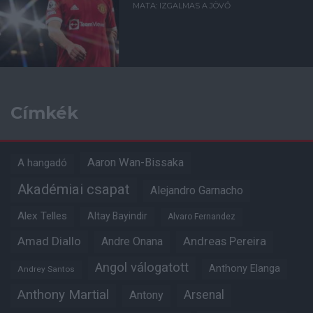
MATA: IZGALMAS A JÖVŐ
Címkék
Aaron Wan-Bissaka
A hangadó
Akadémiai csapat
Alejandro Garnacho
Alex Telles
Altay Bayindir
Alvaro Fernandez
Amad Diallo
Andre Onana
Andreas Pereira
Angol válogatott
Anthony Elanga
Andrey Santos
Anthony Martial
Arsenal
Antony