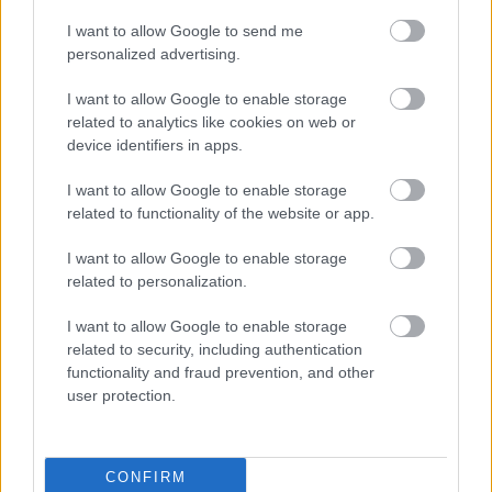
I want to allow Google to send me
Paris Saint-Germain
vs
personalized advertising.
Manchester United
I want to allow Google to enable storage
related to analytics like cookies on web or
Felkészülési szezon 4. mérkőzés
device identifiers in apps.
Nya Ullevi, Göteborg
2026-08-08 17:00
I want to allow Google to enable storage
related to functionality of the website or app.
I want to allow Google to enable storage
Leeds United
vs
Manchester United
2026-08-12 20:30
related to personalization.
AC Milan
vs
Manchester United
2026-08-15 18:00
I want to allow Google to enable storage
related to security, including authentication
ELŐZŐ MÉRKŐZÉSEK
functionality and fraud prevention, and other
user protection.
Támogatás
CONFIRM