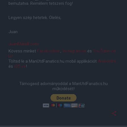
bemutatva. Remélem tetszeni fog!
Legyen szép hetetek. Ölelés,
Juan
JuanMata8.com
Kövess minket
Facebookon
,
Instagramon
és
YouTube-on
is!
Töltsd le a ManUtdFanatics.hu mobil applikációt
Androidra
és
iOS-re
!
Támogasd adományoddal a ManUtdFanatics.hu
működését!