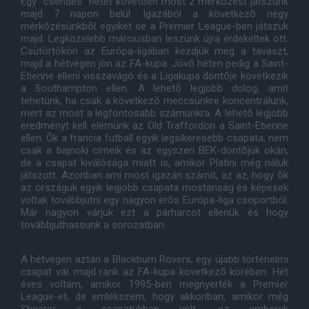
Egy "csendes" hetet követõen most 2 mérkõzést játszunk
majd 7 napon belül. Igazából a következõ négy
mérkõzésünkbõl egyiket se a Premier League-ben játszuk
majd. Legközelebb márciusban leszünk újra érdekeltek ott.
Csütörtökön az Európa-ligában kezdjük meg a tavaszt,
majd a hétvégén jön az FA-kupa. Jövõ héten pedig a Saint-
Etienne elleni visszavágó és a Ligakupa döntõje következik
a Southampton ellen. A lehetõ legjobb dolog, amit
tehetünk, ha csak a következõ meccsünkre koncentrálunk,
mert az most a legfontosabb számunkra. A lehetõ legjobb
eredményt kell elérnünk az Old Traffordon a Saint-Etienne
ellen. Õk a francia futball egyik legsikeresebb csapata, nem
csak a bajnoki címeik és az egyszeri BEK-döntõjük okán,
de a csapat kiválósága miatt is, amikor Platini még náluk
játszott. Azonban ami most igazán számít, az az, hogy õk
az országuk egyik legjobb csapata mostanság és képesek
voltak továbbjutni egy nagyon erõs Európa-liga csoportból.
Már nagyon várjuk ezt a párharcot ellenük és hogy
továbbjuthassunk a sorozatban.
A hétvégén aztán a Blackburn Rovers, egy újabb történelmi
csapat vár majd ránk az FA-kupa következõ körében. Hét
éves voltam, amikor 1995-ben megnyerték a Premier
League-et, de emlékszem, hogy akkoriban, amikor még