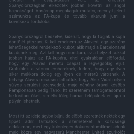
Shearer a csapatukban volt, az emberek
Spanyolországban elkezdték jobban követni az angol
bajnokságot. Vasárnap megakarjuk mutatni, mennyit jelent
számunkra az FA-kupa és tovább akarunk jutni a
következõ fordulóba.
Spanyolországról beszélve, kiderült, hogy ki fogják a kupa
döntõjét játszani. Ki kell emelnem az Alavest, egy szerény
lehetõségekkel rendelkezõ klubot, akik majd a Barcelonaval
küzdenek meg. Azt kell hogy mondjam, ez a helyzet sokkal
jobban hajaz az FA-kupára, ahol gyakrabban elõfordul,
hogy egy Alaves méretû csapat a legvégsõkig eljut.
Gratulálok a vitoriai embereknek, tudom, hogy egy ilyen
siker mekkora dolog egy ilyen kis méretû városnak. A
hétvégi Alaves meccsen láthattuk, hogy Aleix Vidal milyen
súlyos sérülést szenvedett, majd néhány órával késõbb
Pamplonaban pedig Tano. Itt szeretném támogatásomról
biztosítani õket, remélhetõleg hamar felépülnek és újra a
pályán lehetnek.
Most itt az ideje ágyba bújni, de elõbb szeretnék nektek egy
tippet adni: tartsátok a szemeteket a közösségi
oldalaimon, mert egy különleges dokumentumfilmet adunk
majd közre egy nagyszerû Manchester United szurkolót