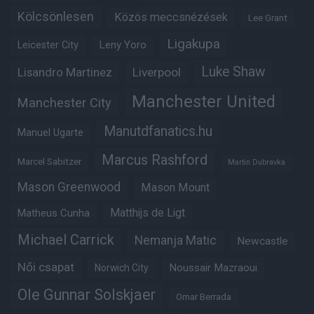
Kölcsönlesen
Közös meccsnézések
Lee Grant
Ligakupa
Leny Yoro
Leicester City
Luke Shaw
Lisandro Martinez
Liverpool
Manchester United
Manchester City
Manutdfanatics.hu
Manuel Ugarte
Marcus Rashford
Marcel Sabitzer
Martin Dubravka
Mason Greenwood
Mason Mount
Matheus Cunha
Matthijs de Ligt
Michael Carrick
Nemanja Matic
Newcastle
Női csapat
Noussair Mazraoui
Norwich City
Ole Gunnar Solskjaer
Omar Berrada