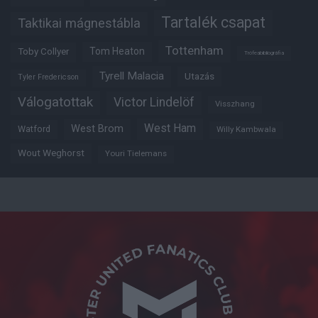
Tartalék csapat
Taktikai mágnestábla
Tottenham
Tom Heaton
Toby Collyer
Trófeabibliográfia
Tyrell Malacia
Utazás
Tyler Fredericson
Válogatottak
Victor Lindelöf
Visszhang
West Ham
West Brom
Watford
Willy Kambwala
Wout Weghorst
Youri Tielemans