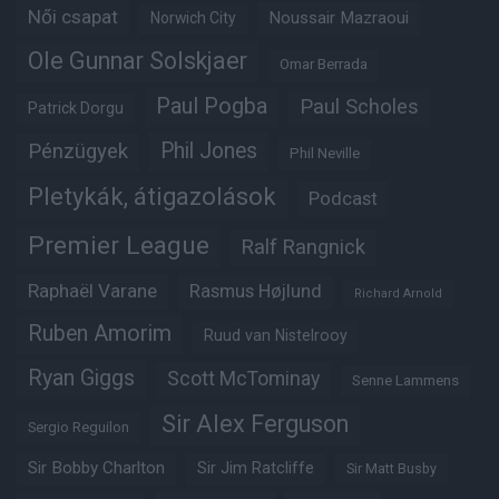
Női csapat
Noussair Mazraoui
Norwich City
Ole Gunnar Solskjaer
Omar Berrada
Paul Pogba
Paul Scholes
Patrick Dorgu
Phil Jones
Pénzügyek
Phil Neville
Pletykák, átigazolások
Podcast
Premier League
Ralf Rangnick
Raphaël Varane
Rasmus Højlund
Richard Arnold
Ruben Amorim
Ruud van Nistelrooy
Ryan Giggs
Scott McTominay
Senne Lammens
Sir Alex Ferguson
Sergio Reguilon
Sir Bobby Charlton
Sir Jim Ratcliffe
Sir Matt Busby