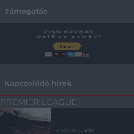
Támogatás
Támogasd adományoddal
a ManUtdFanatics.hu működését!
Kapcsolódó hírek
PREMIER LEAGUE
HIVATALOS: A UNITED