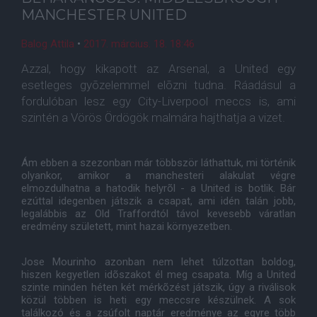
MANCHESTER UNITED
Balog Attila
•
2017. március. 18. 18:46
Azzal, hogy kikapott az Arsenal, a United egy
esetleges gyõzelemmel elõzni tudna. Ráadásul a
fordulóban lesz egy City-Liverpool meccs is, ami
szintén a Vörös Ördögök malmára hajthatja a vizet.
Ám ebben a szezonban már többször láthattuk, mi történik
olyankor, amikor a manchesteri alakulat végre
elmozdulhatna a hatodik helyrõl - a United is botlik. Bár
ezúttal idegenben játszik a csapat, ami idén talán jobb,
legalábbis az Old Traffordtól távol kevesebb váratlan
eredmény született, mint hazai környezetben.
Jose Mourinho azonban nem lehet túlzottan boldog,
hiszen kegyetlen idõszakot él meg csapata. Míg a United
szinte minden héten két mérkõzést játszik, úgy a riválisok
közül többen is heti egy meccsre készülnek. A sok
találkozó és a zsúfolt naptár eredménye az egyre több