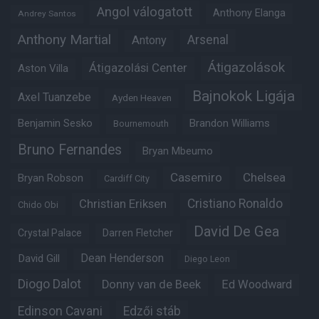
Angol válogatott
Anthony Elanga
Andrey Santos
Anthony Martial
Arsenal
Antony
Átigazolások
Átigazolási Center
Aston Villa
Bajnokok Ligája
Axel Tuanzebe
Ayden Heaven
Benjamin Sesko
Brandon Williams
Bournemouth
Bruno Fernandes
Bryan Mbeumo
Casemiro
Chelsea
Bryan Robson
Cardiff City
Christian Eriksen
Cristiano Ronaldo
Chido Obi
David De Gea
Crystal Palace
Darren Fletcher
Dean Henderson
David Gill
Diego Leon
Diogo Dalot
Donny van de Beek
Ed Woodward
Edinson Cavani
Edzői stáb