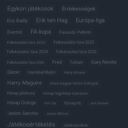
Egykori játékosok
Érdekességek
Erik ten Hag
Európa-liga
Eric Bailly
FA-kupa
Everton
Facundo Pellistri
Felkészülési túra 2022
Felkészülési túra 2023
Felkészülési túra 2024
Felkészülési túra 2025
Fred
Gary Neville
Fulham
Felkészülési túra 2026
Glazer
Hannibal Mejbri
Harry Amass
Harry Maguire
Híres magyar Vörös Ördögök
Hónap játékosa
Hónap legjobbja szavazás
Hónap Ördöge
Ifjúsági BL
Hull City
Jack Butland
Jadon Sancho
Jason Wilcox
Játékosértékelés
Játékosprofilok