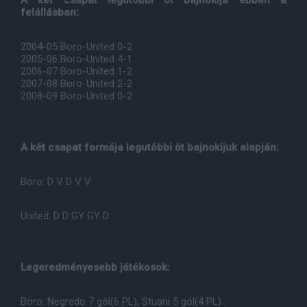
A két csapat legutóbbi öt bajnokija ebben a
felállásban:
2004-05 Boro-United 0-2
2005-06 Boro-United 4-1
2006-07 Boro-United 1-2
2007-08 Boro-United 2-2
2008-09 Boro-United 0-2
A két csapat formája legutóbbi öt bajnokijuk alapján:
Boro: D V D V V
United: D D GY GY D
Legeredményesebb játékosok:
Boro: Negredo 7 gól(6 PL), Stuani 5 gól(4 PL)