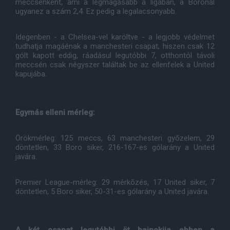
meccsenként, ami a legmagasabb a ligában, a Boronál
ugyanez a szám 2,4. Ez pedig a legalacsonyabb.
Idegenben - a Chelsea-vel karöltve - a legjobb védelmet
tudhatja magáénak a manchesteri csapat, hiszen csak 12
gólt kapott eddig, ráadásul legutóbbi 7, otthontól távoli
meccsén csak négyszer találtak be az ellenfelek a United
kapujába.
Egymás elleni mérleg:
Örökmérleg: 125 meccs, 63 manchesteri gyõzelem, 29
döntetlen, 33 Boro siker, 216-167-es gólarány a United
javára.
Premier League-mérleg: 29 mérkõzés, 17 United siker, 7
döntetlen, 5 Boro siker, 50-31-es gólarány a United javára.