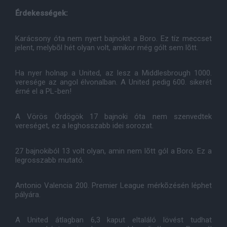
Érdekességek:
Karácsony óta nem nyert bajnokit a Boro. Ez tíz meccset
jelent, melybõl hét olyan volt, amikor még gólt sem lõtt.
Ha nyer holnap a United, az lesz a Middlesbrough 1000.
veresége az angol élvonalban. A United pedig 600. sikerét
érné el a PL-ben!
A Vörös Ördögök 17 bajnoki óta nem szenvedtek
vereséget, ez a leghosszabb idei sorozat.
27 bajnokiból 13 volt olyan, amin nem lõtt gól a Boro. Ez a
legrosszabb mutató.
Antonio Valencia 200. Premier League mérkõzésén léphet
pályára.
A United átlagban 6,3 kaput eltaláló lövést tudhat