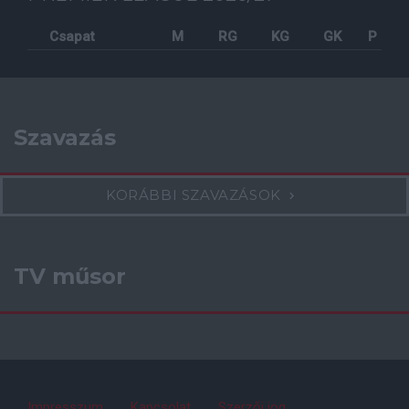
Csapat
M
RG
KG
GK
P
Szavazás
KORÁBBI SZAVAZÁSOK
TV műsor
Impresszum
Kapcsolat
Szerzői jog