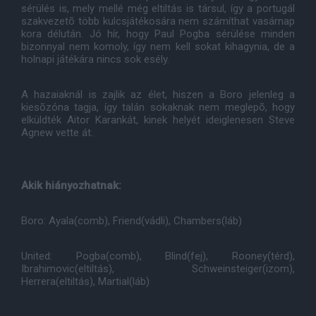
sérülés is, mely mellé még eltiltás is társul, így a portugál
szakvezetõ több kulcsjátékosára nem számíthat vasárnap
kora délután. Jó hír, hogy Paul Pogba sérülése minden
bizonnyal nem komoly, így nem kell sokat kihagynia, de a
holnapi játékára nincs sok esély.
A hazaiaknál is zajlik az élet, hiszen a Boro jelenleg a
kiesõzóna tagja, így talán sokaknak nem meglepõ, hogy
elküldték Aitor Karankát, kinek helyét ideiglenesen Steve
Agnew vette át.
Akik hiányozhatnak:
Boro: Ayala(comb), Friend(vádli), Chambers(láb)
United: Pogba(comb), Blind(fej), Rooney(térd),
Ibrahimovic(eltiltás), Schweinsteiger(izom),
Herrera(eltiltás), Martial(láb)