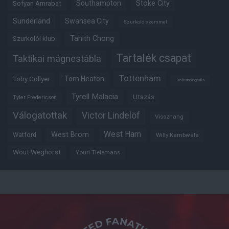
Southampton
Stoke City
Sofyan Amrabat
Sunderland
Swansea City
Szurkoló szemmel
Tahith Chong
Szurkolói klub
Tartalék csapat
Taktikai mágnestábla
Tottenham
Tom Heaton
Toby Collyer
Trófeabibliográfia
Tyrell Malacia
Utazás
Tyler Fredericson
Válogatottak
Victor Lindelöf
Visszhang
West Ham
West Brom
Watford
Willy Kambwala
Wout Weghorst
Youri Tielemans