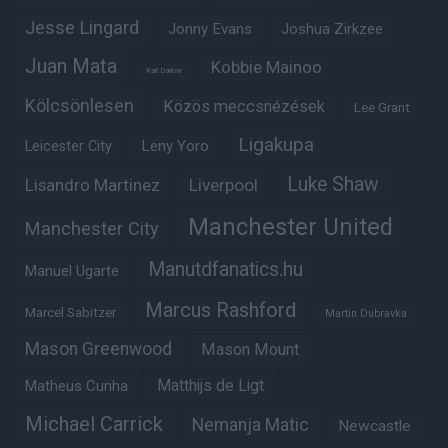
Jesse Lingard
Jonny Evans
Joshua Zirkzee
Juan Mata
Kobbie Mainoo
Karl Darlow
Kölcsönlesen
Közös meccsnézések
Lee Grant
Ligakupa
Leny Yoro
Leicester City
Luke Shaw
Lisandro Martinez
Liverpool
Manchester United
Manchester City
Manutdfanatics.hu
Manuel Ugarte
Marcus Rashford
Marcel Sabitzer
Martin Dubravka
Mason Greenwood
Mason Mount
Matheus Cunha
Matthijs de Ligt
Michael Carrick
Nemanja Matic
Newcastle