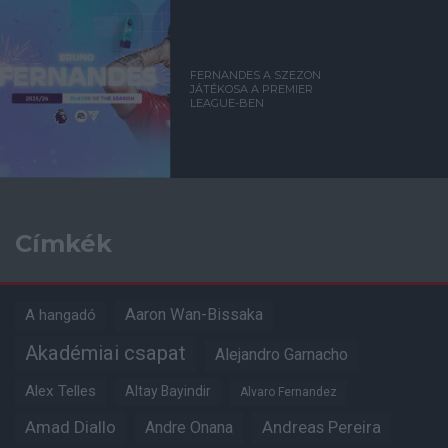
FERNANDES A SZEZON
JÁTÉKOSA A PREMIER
LEAGUE-BEN
Címkék
Aaron Wan-Bissaka
A hangadó
Akadémiai csapat
Alejandro Garnacho
Alex Telles
Altay Bayindir
Alvaro Fernandez
Amad Diallo
Andre Onana
Andreas Pereira