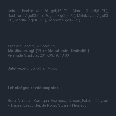
United: Ibrahimovic 26 gól(15 PL), Mata 10 gól(6 PL),
Rashford 7 gól(3 PL), Pogba 7 gól(4 PL), Mkhitaryan 7 gól(3
PL), Martial 7 gól(3 PL), Rooney 5 gól(2 PL)
Premier League, 29. forduló
Middlesbrough(19.) - Manchester United(6.)
Riverside Stadium, 2017.03.19. 13:00
Játékvezetõ: Jonathan Moss
Lehetséges kezdõcsapatok:
Boro: Valdes - Barragan, Espinosa, Gibson, Fabio - Clayton
- Traore, Leadbitter, de Roon, Stuani - Negredo