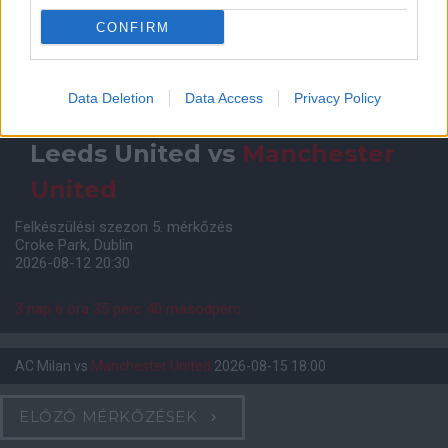
CONFIRM
Meccs Center
Data Deletion
Data Access
Privacy Policy
Leeds United
vs
Manchester
United
Felkészülési szezon 5. mérkőzés
Croke Park, Dublin
2026-08-12 20:30
3 nap 6 óra 35 perc 39 másodperc
AC Milan
vs
Manchester United
2026-08-15 18:00
ELŐZŐ MÉRKŐZÉSEK