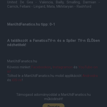
United: De Gea - Valencia, Bailly, Smalling, Darmian -
Carrick, Fellaini - Lingard, Mata, Mkhitaryan - Rashford
ManUtdFanatics.hu tipp: 0-1
A találkozót a FanaticsTV-n és a Spíler TV-n ÉLÕben
nézhetitek!
ManUtdFanatics.hu
Kövess minket
Facebookon
,
Instagramon
és
YouTube-on
is!
Töltsd le a ManUtdFanatics.hu mobil applikációt
Androidra
és
iOS-re
!
Támogasd adományoddal a ManUtdFanatics.hu
működését!