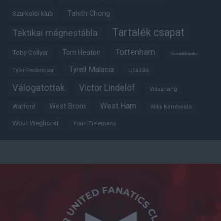
Tahith Chong
Szurkolói klub
Tartalék csapat
Taktikai mágnestábla
Tottenham
Tom Heaton
Toby Collyer
Trófeabibliográfia
Tyrell Malacia
Utazás
Tyler Fredericson
Válogatottak
Victor Lindelöf
Visszhang
West Ham
West Brom
Watford
Willy Kambwala
Wout Weghorst
Youri Tielemans