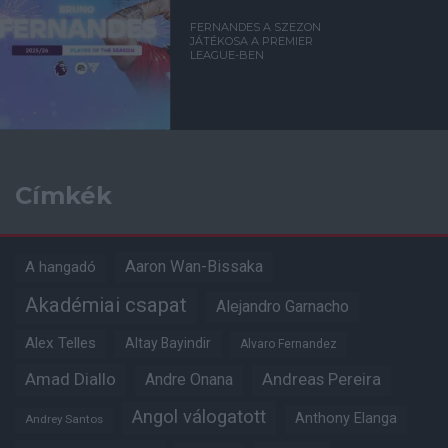
FERNANDES A SZEZON
JÁTÉKOSA A PREMIER
LEAGUE-BEN
Címkék
Aaron Wan-Bissaka
A hangadó
Akadémiai csapat
Alejandro Garnacho
Alex Telles
Altay Bayindir
Alvaro Fernandez
Amad Diallo
Andre Onana
Andreas Pereira
Angol válogatott
Anthony Elanga
Andrey Santos