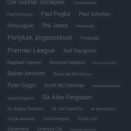
Ole Gunnar Solskjaer
Omar Berrada
Paul Pogba
Paul Scholes
Patrick Dorgu
Phil Jones
Pénzügyek
Phil Neville
Pletykák, átigazolások
Podcast
Premier League
Ralf Rangnick
Raphaël Varane
Rasmus Højlund
Richard Arnold
Ruben Amorim
Ruud van Nistelrooy
Ryan Giggs
Scott McTominay
Senne Lammens
Sir Alex Ferguson
Sergio Reguilon
Sir Bobby Charlton
Sir Jim Ratcliffe
Sir Matt Busby
Southampton
Stoke City
Sofyan Amrabat
Sunderland
Swansea City
Szurkoló szemmel