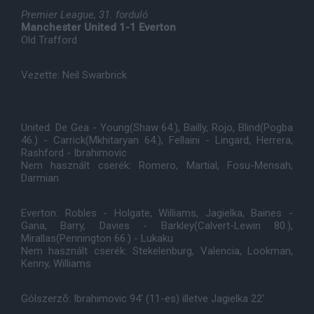
Premier League, 31. forduló
Manchester United 1-1 Everton
Old Trafford
Vezette: Neil Swarbrick
United: De Gea - Young(Shaw 64.), Bailly, Rojo, Blind(Pogba
46.) - Carrick(Mkhitaryan 64.), Fellaini - Lingard, Herrera,
Rashford - Ibrahimovic
Nem használt cserék: Romero, Martial, Fosu-Mensah,
Darmian
Everton: Robles - Holgate, Williams, Jagielka, Baines -
Gana, Barry, Davies - Barkley(Calvert-Lewin 80.),
Mirallas(Pennington 66.) - Lukaku
Nem használt cserék: Stekelenburg, Valencia, Lookman,
Kenny, Williams
Gólszerzõ: Ibrahimovic 94' (11-es) illetve Jagielka 22'