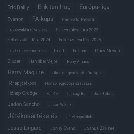
Erik ten Hag
Európa-liga
Eric Bailly
FA-kupa
Everton
Facundo Pellistri
Felkészülési túra 2022
Felkészülési túra 2023
Felkészülési túra 2024
Felkészülési túra 2025
Fred
Gary Neville
Fulham
Felkészülési túra 2026
Glazer
Hannibal Mejbri
Harry Amass
Harry Maguire
Híres magyar Vörös Ördögök
Hónap játékosa
Hónap legjobbja szavazás
Hónap Ördöge
Ifjúsági BL
Hull City
Jack Butland
Jadon Sancho
Jason Wilcox
Játékosértékelés
Játékosprofilok
Jesse Lingard
Jonny Evans
Joshua Zirkzee