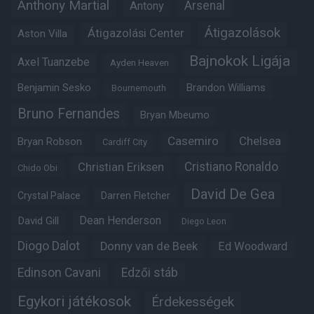
Anthony Martial
Arsenal
Antony
Átigazolások
Átigazolási Center
Aston Villa
Bajnokok Ligája
Axel Tuanzebe
Ayden Heaven
Benjamin Sesko
Brandon Williams
Bournemouth
Bruno Fernandes
Bryan Mbeumo
Casemiro
Chelsea
Bryan Robson
Cardiff City
Christian Eriksen
Cristiano Ronaldo
Chido Obi
David De Gea
Crystal Palace
Darren Fletcher
Dean Henderson
David Gill
Diego Leon
Diogo Dalot
Donny van de Beek
Ed Woodward
Edinson Cavani
Edzői stáb
Egykori játékosok
Érdekességek