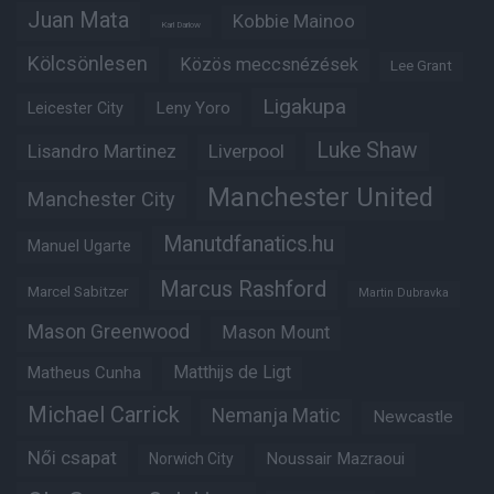
Juan Mata
Kobbie Mainoo
Karl Darlow
Kölcsönlesen
Közös meccsnézések
Lee Grant
Ligakupa
Leny Yoro
Leicester City
Luke Shaw
Lisandro Martinez
Liverpool
Manchester United
Manchester City
Manutdfanatics.hu
Manuel Ugarte
Marcus Rashford
Marcel Sabitzer
Martin Dubravka
Mason Greenwood
Mason Mount
Matheus Cunha
Matthijs de Ligt
Michael Carrick
Nemanja Matic
Newcastle
Női csapat
Noussair Mazraoui
Norwich City