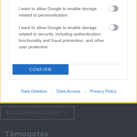
I want to allow Google to enable storage
related to personalization.
Paris Saint-Germain
vs
I want to allow Google to enable storage
Manchester United
related to security, including authentication
functionality and fraud prevention, and other
Felkészülési szezon 4. mérkőzés
user protection.
Nya Ullevi, Göteborg
2026-08-08 17:00
0 nap 23 óra 7 perc 44 másodperc
CONFIRM
Leeds United
vs
Manchester United
2026-08-12 20:30
Data Deletion
Data Access
Privacy Policy
AC Milan
vs
Manchester United
2026-08-15 18:00
ELŐZŐ MÉRKŐZÉSEK
Támogatás