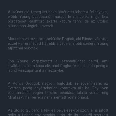
A szünet elõtt még két hazai kísérletet lehetett feljegyezni,
elõbb Young beadásáról maradt le mindenki, majd Ibra
pörgetését Rashford akarta kapura tenni, de az utolsó
pillanatban Jagielka szerelt.
Mourinho változtatott, beküldte Pogbát, aki Blindet váltotta,
ezzel Herrera lépett hátrébb a védelem jobb szélére, Young
átjött bal bekknek.
Épp Young végezhetett el szabadrúgást balról, ami
kiválóan szállt a kapu elé, ahol Pogba fejelt, a labda pedig a
lécrõl visszapattant a mezõnybe.
A Vörös Ördögök nagyon hajtottak az egyenlítésre, az
Everton pedig egyértelmûen kontrákra állt be. Egy ilyen
ellentámadás végén Lukaku beadása találta volna meg
Mirallas-t, ha Herrera nem mentett volna óriásit.
Az utolsó 25 perc a fel- és beívelésekrõl szólt, el is jutott
gólig a United egy beadás után, de Ibra lesrõl szerzett