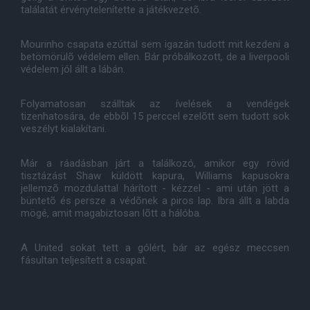
találatát érvénytelenítette a játékvezetõ.
Mourinho csapata ezúttal sem igazán tudott mit kezdeni a
betömörülõ védelem ellen. Bár próbálkozott, de a liverpooli
védelem jól állt a lábán.
Folyamatosan szálltak az ívelések a vendégek
tizenhatosára, de ebbõl 15 perccel ezelõtt sem tudott sok
veszélyt kialakítani.
Már a ráadásban járt a találkozó, amikor egy rövid
tisztázást Shaw küldött kapura, Williams kapusokra
jellemzõ mozdulattal hárított - kézzel - ami után jött a
büntetõ és persze a védõnek a piros lap. Ibra állt a labda
mögé, amit magabiztosan lõtt a hálóba.
A United sokat tett a gólért, bár az egész meccsen
fásultan teljesített a csapat.