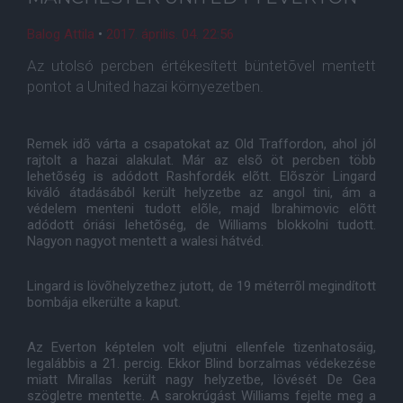
Balog Attila
•
2017. április. 04. 22:56
Az utolsó percben értékesített büntetõvel mentett
pontot a United hazai környezetben.
Remek idõ várta a csapatokat az Old Traffordon, ahol jól
rajtolt a hazai alakulat. Már az elsõ öt percben több
lehetõség is adódott Rashfordék elõtt. Elõször Lingard
kiváló átadásából került helyzetbe az angol tini, ám a
védelem menteni tudott elõle, majd Ibrahimovic elõtt
adódott óriási lehetõség, de Williams blokkolni tudott.
Nagyon nagyot mentett a walesi hátvéd.
Lingard is lövõhelyzethez jutott, de 19 méterrõl megindított
bombája elkerülte a kaput.
Az Everton képtelen volt eljutni ellenfele tizenhatosáig,
legalábbis a 21. percig. Ekkor Blind borzalmas védekezése
miatt Mirallas került nagy helyzetbe, lövését De Gea
szögletre mentette. A sarokrúgást Williams fejelte meg a