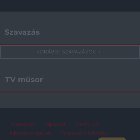
Szavazás
KORÁBBI SZAVAZÁSOK
TV műsor
Impresszum
Kapcsolat
Szerzői jog
Adatvédelmi irányelv
Felhasználói feltételek