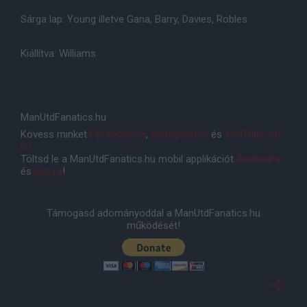
Sárga lap: Young illetve Gana, Barry, Davies, Robles
Kiállítva: Williams
ManUtdFanatics.hu
Kövess minket
Facebookon
,
Instagramon
és
YouTube-on
is!
Töltsd le a ManUtdFanatics.hu mobil applikációt
Androidra
és
iOS-re
!
Támogasd adományoddal a ManUtdFanatics.hu
működését!