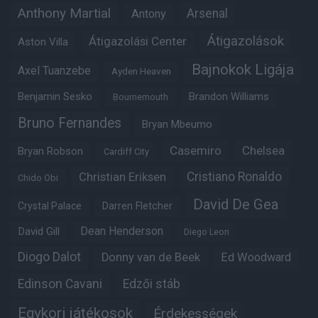
Anthony Martial
Arsenal
Antony
Átigazolások
Átigazolási Center
Aston Villa
Bajnokok Ligája
Axel Tuanzebe
Ayden Heaven
Benjamin Sesko
Brandon Williams
Bournemouth
Bruno Fernandes
Bryan Mbeumo
Casemiro
Chelsea
Bryan Robson
Cardiff City
Christian Eriksen
Cristiano Ronaldo
Chido Obi
David De Gea
Crystal Palace
Darren Fletcher
Dean Henderson
David Gill
Diego Leon
Diogo Dalot
Donny van de Beek
Ed Woodward
Edinson Cavani
Edzői stáb
Egykori játékosok
Érdekességek