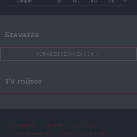
Csapat
M
RG
KG
GK
P
Szavazás
KORÁBBI SZAVAZÁSOK
TV műsor
Impresszum
Kapcsolat
Szerzői jog
Adatvédelmi irányelv
Felhasználói feltételek