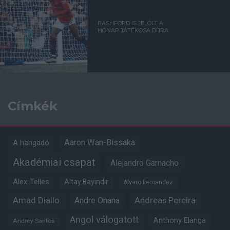
RASHFORD IS JELÖLT A
HÓNAP JÁTÉKOSA DÍJRA
Címkék
Aaron Wan-Bissaka
A hangadó
Akadémiai csapat
Alejandro Garnacho
Alex Telles
Altay Bayindir
Alvaro Fernandez
Amad Diallo
Andre Onana
Andreas Pereira
Angol válogatott
Anthony Elanga
Andrey Santos