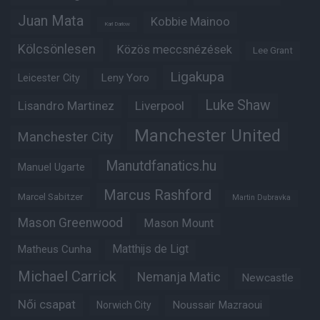
Juan Mata
Kobbie Mainoo
Karl Darlow
Kölcsönlesen
Közös meccsnézések
Lee Grant
Ligakupa
Leny Yoro
Leicester City
Luke Shaw
Lisandro Martinez
Liverpool
Manchester United
Manchester City
Manutdfanatics.hu
Manuel Ugarte
Marcus Rashford
Marcel Sabitzer
Martin Dubravka
Mason Greenwood
Mason Mount
Matheus Cunha
Matthijs de Ligt
Michael Carrick
Nemanja Matic
Newcastle
Női csapat
Noussair Mazraoui
Norwich City