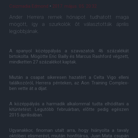
Csizmadia Edmond
•
2017. május. 05. 20:32
Ander Herrera remek hónapot tudhatott maga
mögött, így a szurkolók õt választották április
legjobbjának.
A spanyol középpályás a szavazatok 46 százalékát
birtokolta. Mögötte Eric Bailly és Marcus Rashford végzett,
mindketten 27 százalékot kaptak.
Miután a csapat sikeresen hazatért a Celta Vigo elleni
találkozóról, Herrera pénteken, az Aon Training Complex-
ben vette át a díjat.
A középpályás a harmadik alkalommal tudta elhódítani a
kitüntetést. Legutóbb februárban, elõtte pedig egészen
2015 áprilisában.
Ugyanakkor, finoman utalt arra, hogy hiányolta a tavaly
októberi elismerést, miután honfitársa, Juan Mata csupán