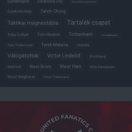
Sunderland
Swansea City
Szurkoló szemmel
Tahith Chong
Szurkolói klub
Tartalék csapat
Taktikai mágnestábla
Tottenham
Tom Heaton
Toby Collyer
Trófeabibliográfia
Tyrell Malacia
Utazás
Tyler Fredericson
Válogatottak
Victor Lindelöf
Visszhang
West Ham
West Brom
Watford
Willy Kambwala
Wout Weghorst
Youri Tielemans