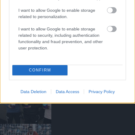
I want to allow Google to enable storage
related to personalization.
TEN HAG: A HÁROM DÍJ A
CSAPATNAK KÖSZÖNHETŐ
I want to allow Google to enable storage
related to security, including authentication
functionality and fraud prevention, and other
user protection.
HÓNAP LEGJOBBJA SZAVAZÁS
CONFIRM
Data Deletion
Data Access
Privacy Policy
UNITED MESTERHÁRMAS A
DÍJAK TERÉN