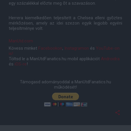
egy százalékkal elõzte meg õt a szavazáson.
Herrera kiemelkedõen teljesített a Chelsea elleni gyõztes
mérkõzésen, amely az idei szezon egyik legjobb egyéni
teljesítménye volt.
ManUtd.com
Kövess minket
Facebookon
,
Instagramon
és
YouTube-on
is!
Töltsd le a ManUtdFanatics.hu mobil applikációt
Androidra
és
iOS-re
!
Támogasd adományoddal a ManUtdFanatics.hu
működését!