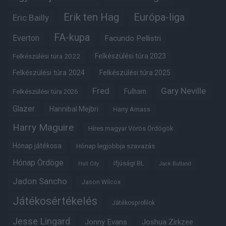
Erik ten Hag
Európa-liga
Eric Bailly
FA-kupa
Everton
Facundo Pellistri
Felkészülési túra 2022
Felkészülési túra 2023
Felkészülési túra 2024
Felkészülési túra 2025
Fred
Gary Neville
Fulham
Felkészülési túra 2026
Glazer
Hannibal Mejbri
Harry Amass
Harry Maguire
Híres magyar Vörös Ördögök
Hónap játékosa
Hónap legjobbja szavazás
Hónap Ördöge
Ifjúsági BL
Hull City
Jack Butland
Jadon Sancho
Jason Wilcox
Játékosértékelés
Játékosprofilok
Jesse Lingard
Jonny Evans
Joshua Zirkzee