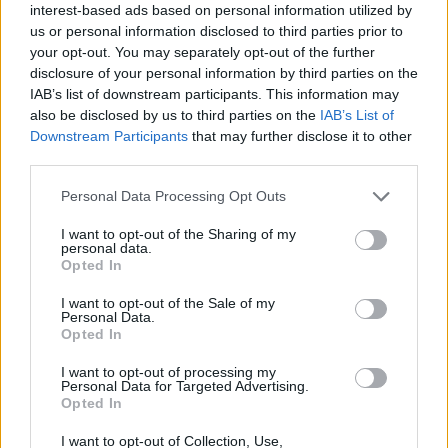
interest-based ads based on personal information utilized by
us or personal information disclosed to third parties prior to
Paris Saint-Germain
vs
your opt-out. You may separately opt-out of the further
Manchester United
disclosure of your personal information by third parties on the
IAB’s list of downstream participants. This information may
Felkészülési szezon 4. mérkőzés
also be disclosed by us to third parties on the
IAB’s List of
Nya Ullevi, Göteborg
Downstream Participants
that may further disclose it to other
2026-08-08 17:00
third parties.
Please note that this website/app uses one or more Google
Personal Data Processing Opt Outs
services and may gather and store information including but
Leeds United
vs
Manchester United
2026-08-12 20:30
not limited to your visit or usage behaviour. You may click to
I want to opt-out of the Sharing of my
personal data.
grant or deny consent to Google and its third-party tags to
Opted In
AC Milan
vs
Manchester United
2026-08-15 18:00
use your data for below specified purposes in below Google
consent section.
I want to opt-out of the Sale of my
Personal Data.
ELŐZŐ MÉRKŐZÉSEK
Opted In
I want to opt-out of processing my
Támogatás
Personal Data for Targeted Advertising.
Opted In
I want to opt-out of Collection, Use,