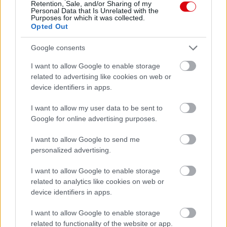
Retention, Sale, and/or Sharing of my
Támogasd adományoddal
Personal Data that Is Unrelated with the
a ManUtdFanatics.hu működését!
Purposes for which it was collected.
Opted Out
Google consents
I want to allow Google to enable storage
related to advertising like cookies on web or
device identifiers in apps.
Kapcsolódó hírek
I want to allow my user data to be sent to
Google for online advertising purposes.
HÓNAP JÁTÉKOSA
I want to allow Google to send me
personalized advertising.
I want to allow Google to enable storage
MBEUMO A HÓNAP
LEGJOBBJA A PREMIER
related to analytics like cookies on web or
LEAGUE-BEN
device identifiers in apps.
I want to allow Google to enable storage
related to functionality of the website or app.