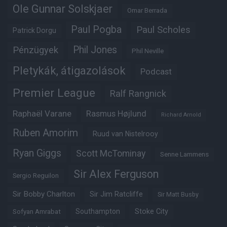
Ole Gunnar Solskjaer
Omar Berrada
Paul Pogba
Paul Scholes
Patrick Dorgu
Phil Jones
Pénzügyek
Phil Neville
Pletykák, átigazolások
Podcast
Premier League
Ralf Rangnick
Raphaël Varane
Rasmus Højlund
Richard Arnold
Ruben Amorim
Ruud van Nistelrooy
Ryan Giggs
Scott McTominay
Senne Lammens
Sir Alex Ferguson
Sergio Reguilon
Sir Bobby Charlton
Sir Jim Ratcliffe
Sir Matt Busby
Southampton
Stoke City
Sofyan Amrabat