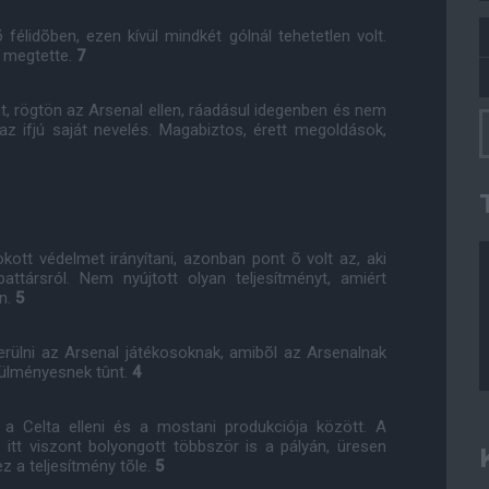
félidõben, ezen kívül mindkét gólnál tehetetlen volt.
t megtette.
7
, rögtön az Arsenal ellen, ráadásul idegenben és nem
az ifjú saját nevelés. Magabiztos, érett megoldások,
tt védelmet irányítani, azonban pont õ volt az, aki
attársról. Nem nyújtott olyan teljesítményt, amiért
en.
5
kerülni az Arsenal játékosoknak, amibõl az Arsenalnak
rülményesnek tûnt.
4
 a Celta elleni és a mostani produkciója között. A
 itt viszont bolyongott többször is a pályán, üresen
z a teljesítmény tõle.
5