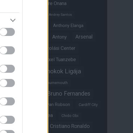
Amad Diallo
Andre Onana
Andreas Pereira
Andrey Santos
Angol válogatott
Anthony Elanga
Anthony Martial
Arsenal
Antony
Átigazolási Center
Aston Villa
Átigazolások
Axel Tuanzebe
Bajnokok Ligája
Ayden Heaven
Benjamin Sesko
Bournemouth
Bruno Fernandes
Brandon Williams
Bryan Mbeumo
Bryan Robson
Cardiff City
Casemiro
Chelsea
Chido Obi
Christian Eriksen
Cristiano Ronaldo