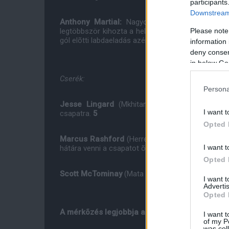
participants
Downstream 
Anthony Martial:
Nagyon kevésszer tudták csa
Please note
legtöbbször kihozta a helyzetbõl, Rooney kiugratá
gól elõtti labdaeladás azért az õ lelkén szárad.
6
information 
deny consent
in below Go
Cserék:
Persona
Jesse Lingard
(Mkhitaryan helyére a 61. pe
I want t
csapatra.
5
Opted 
Marcus Rashford
(Herrera helyére a 63. percbe
I want t
hátára venni a csapatot õ se.
5
Opted 
Scott McTominay
(Mata helyére a 85. percben): 
I want 
Advertis
Opted 
A mérkõzés legjobbja a ManUtdFanatics.hu sz
I want t
of my P
was col