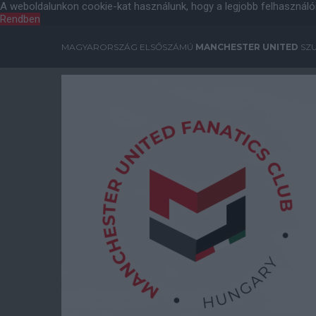
A weboldalunkon cookie-kat használunk, hogy a legjobb felhasználó
Rendben
MAGYARORSZÁG ELSŐSZÁMÚ
MANCHESTER UNITED
SZU