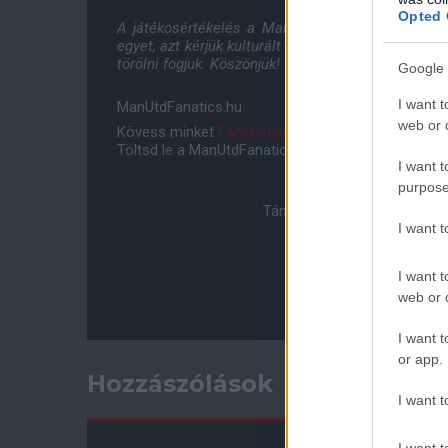
Opted 
A játékosértékelés a ManUtdFanatics.hu szerke
egyet, azt kérjük kulturált formában hozd nyilván
törölni fogjuk. Köszönjük!
Google 
I want t
ManUtdFanatics.hu
web or d
Kövess minket
Facebookon
,
Instagramon
és
YouT
Töltsd le a ManUtdFanatics.hu mobil applikációt
An
I want t
purpose
Támogasd adományoddal a 
I want 
I want t
web or d
I want t
or app.
Hozzászólások
I want t
I want t