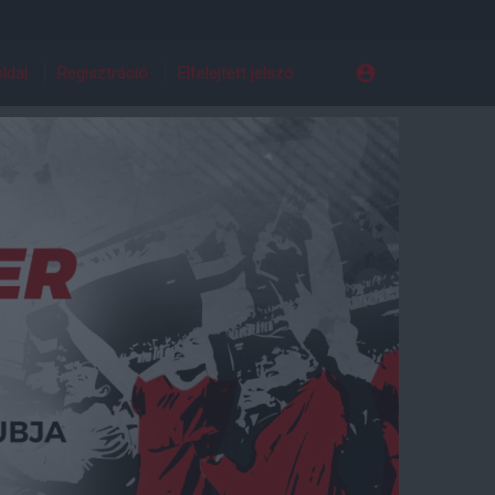
ldal
Regisztráció
Elfelejtett jelszó