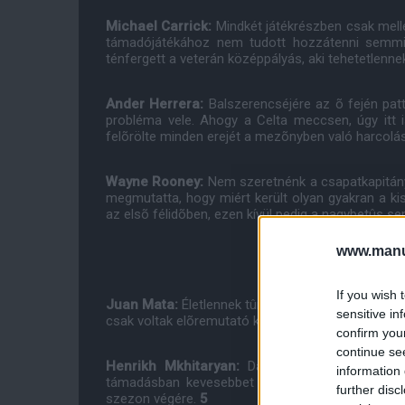
Michael Carrick:
Mindkét játékrészben csak mellé
támadójátékához nem tudott hozzátenni semmit
ténfergett a veterán középpályás, aki tehetetlenn
Ander Herrera:
Balszerencséjére az õ fején pa
probléma vele. Ahogy a Celta meccsen, úgy itt 
felõrölte minden erejét a mezõnyben való harcolá
Wayne Rooney:
Nem szeretnénk a csapatkapitán
megmutatta, hogy miért került olyan gyakran a ki
az elsõ félidõben, ezen kívül pedig a nagybetûs s
www.manut
If you wish 
Juan Mata:
Életlennek tûnt hosszú kihagyás után
sensitive in
csak voltak elõremutató kezdeményezései, de a for
confirm you
continue se
Henrikh Mkhitaryan:
Darmian gyenge védõmunk
information 
támadásban kevesebbet tudott hozzátenni a csa
further disc
szezon végére.
5