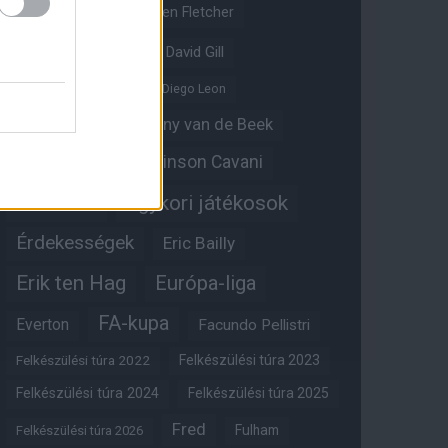
Crystal Palace
Darren Fletcher
David De Gea
David Gill
Dean Henderson
Diego Leon
Diogo Dalot
Donny van de Beek
Edinson Cavani
Ed Woodward
Egykori játékosok
Edzői stáb
Érdekességek
Eric Bailly
Erik ten Hag
Európa-liga
FA-kupa
Everton
Facundo Pellistri
Felkészülési túra 2022
Felkészülési túra 2023
Felkészülési túra 2024
Felkészülési túra 2025
Fred
Fulham
Felkészülési túra 2026