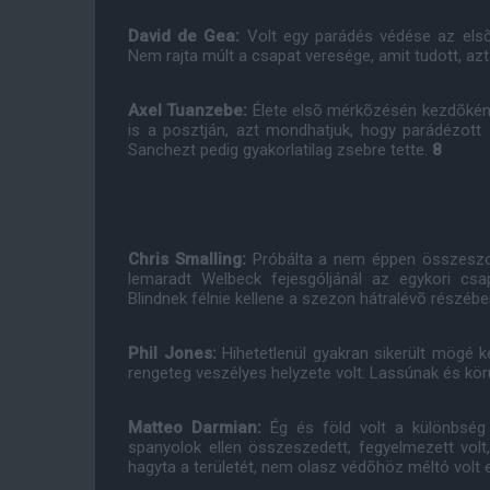
David de Gea:
Volt egy parádés védése az elsõ 
Nem rajta múlt a csapat veresége, amit tudott, az
Axel Tuanzebe:
Élete elsõ mérkõzésén kezdõként
is a posztján, azt mondhatjuk, hogy parádézott 
Sanchezt pedig gyakorlatilag zsebre tette.
8
Chris Smalling:
Próbálta a nem éppen összeszoko
lemaradt Welbeck fejesgóljánál az egykori csap
Blindnek félnie kellene a szezon hátralévõ részéb
Phil Jones:
Hihetetlenül gyakran sikerült mögé 
rengeteg veszélyes helyzete volt. Lassúnak és kö
Matteo Darmian:
Ég és föld volt a különbség
spanyolok ellen összeszedett, fegyelmezett volt,
hagyta a területét, nem olasz védõhöz méltó volt e