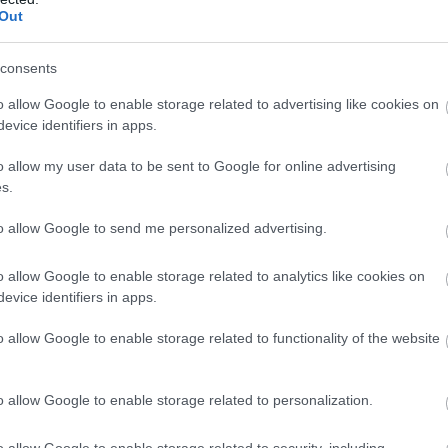
Out
sztõségének saját véleményén alapul. Ha nem értesz
osságra, egyéb esetben a hozzászólást moderálni, vagy
consents
o allow Google to enable storage related to advertising like cookies on
evice identifiers in apps.
ube-on is!
droidra
és
iOS-re
!
o allow my user data to be sent to Google for online advertising
s.
ManUtdFanatics.hu működését!
to allow Google to send me personalized advertising.
o allow Google to enable storage related to analytics like cookies on
evice identifiers in apps.
o allow Google to enable storage related to functionality of the website
o allow Google to enable storage related to personalization.
o allow Google to enable storage related to security, including