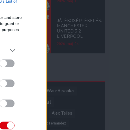
B’s List of
2026. máj. 10.
er and store
JÁTÉKOSÉRTÉKELÉS:
to grant or
MANCHESTER
ed purposes
UNITED 3-2
LIVERPOOL
2026. máj. 04.
Címkék
Aaron Wan-Bissaka
A hangadó
Akadémiai csapat
Alejandro Garnacho
Alex Telles
Altay Bayindir
Alvaro Fernandez