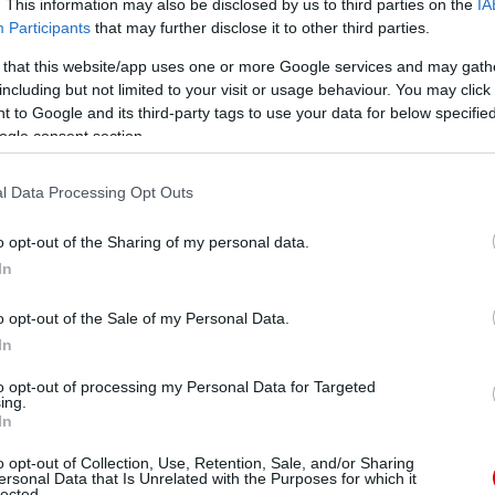
. This information may also be disclosed by us to third parties on the
IA
Participants
that may further disclose it to other third parties.
k megtalálni a társak, de õ amit lehetett, azt a
 that this website/app uses one or more Google services and may gath
sánál pedig volt egy veszélyes helyzete is. A második
including but not limited to your visit or usage behaviour. You may click 
 to Google and its third-party tags to use your data for below specifi
ogle consent section.
l Data Processing Opt Outs
rcben): Szokás szerint sok mozgás, kevés hatás a
o opt-out of the Sharing of my personal data.
In
n): Vállalkozószellembõl nem volt hiány, de nem tudta
o opt-out of the Sale of my Personal Data.
In
Felnõtt bemutatkozás.
to opt-out of processing my Personal Data for Targeted
ing.
In
erint: Axel Tuanzebe
o opt-out of Collection, Use, Retention, Sale, and/or Sharing
ersonal Data that Is Unrelated with the Purposes for which it
lected.