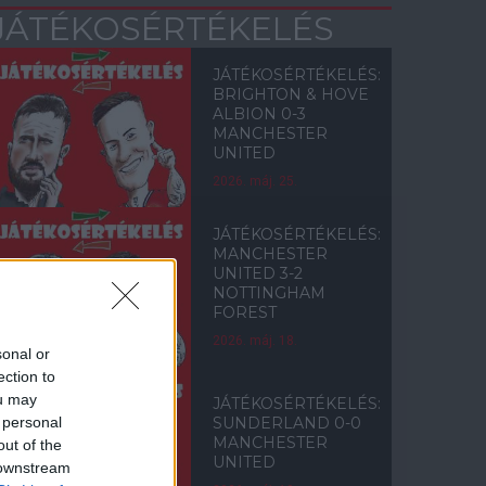
JÁTÉKOSÉRTÉKELÉS
JÁTÉKOSÉRTÉKELÉS:
BRIGHTON & HOVE
ALBION 0-3
MANCHESTER
UNITED
2026. máj. 25.
JÁTÉKOSÉRTÉKELÉS:
MANCHESTER
UNITED 3-2
NOTTINGHAM
FOREST
2026. máj. 18.
sonal or
ection to
ou may
JÁTÉKOSÉRTÉKELÉS:
 personal
SUNDERLAND 0-0
MANCHESTER
out of the
UNITED
 downstream