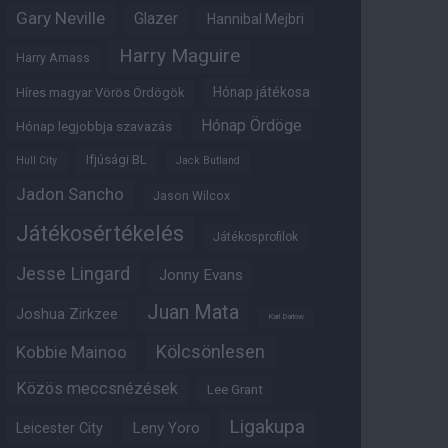
Gary Neville
Glazer
Hannibal Mejbri
Harry Maguire
Harry Amass
Hónap játékosa
Híres magyar Vörös Ördögök
Hónap Ördöge
Hónap legjobbja szavazás
Ifjúsági BL
Hull City
Jack Butland
Jadon Sancho
Jason Wilcox
Játékosértékelés
Játékosprofilok
Jesse Lingard
Jonny Evans
Juan Mata
Joshua Zirkzee
Karl Darlow
Kölcsönlesen
Kobbie Mainoo
Közös meccsnézések
Lee Grant
Ligakupa
Leny Yoro
Leicester City