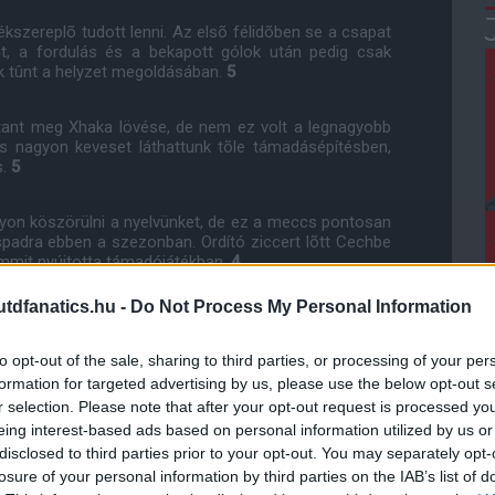
kszereplõ tudott lenni. Az elsõ félidõben se a csapat
, a fordulás és a bekapott gólok után pedig csak
ek tûnt a helyzet megoldásában.
5
ttant meg Xhaka lövése, de nem ez volt a legnagyobb
is nagyon keveset láthattunk tõle támadásépítésben,
s.
5
yon köszörülni a nyelvünket, de ez a meccs pontosan
spadra ebben a szezonban. Ordító ziccert lõtt Cechbe
emmit nyújtotta támadójátékban.
4
dfanatics.hu -
Do Not Process My Personal Information
to opt-out of the sale, sharing to third parties, or processing of your per
i visszatérését követõen. Az elsõ félidõben még csak-
formation for targeted advertising by us, please use the below opt-out s
dulás után gyakorlatilag eltûnt.
5
r selection. Please note that after your opt-out request is processed y
eing interest-based ads based on personal information utilized by us or
ája miatt rá is több feladat hárult, emiatt pedig
disclosed to third parties prior to your opt-out. You may separately opt-
pat játékához. Kicsit mintha meg is fáradt volna a
losure of your personal information by third parties on the IAB’s list of