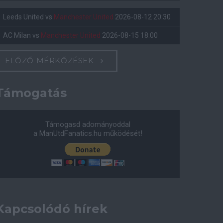
Leeds United
vs
Manchester United
2026-08-12 20:30
AC Milan
vs
Manchester United
2026-08-15 18:00
ELŐZŐ MÉRKŐZÉSEK
Támogatás
Támogasd adományoddal
a ManUtdFanatics.hu működését!
Kapcsolódó hírek