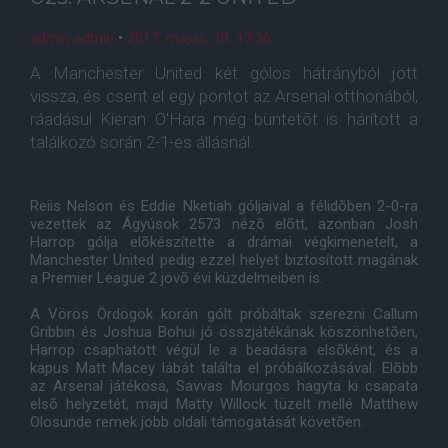
admin admin
•
2017. május. 10. 17:36
A Manchester United két gólos hátrányból jött
vissza, és csent el egy pontot az Arsenal otthonából,
ráadásul Kieran O'Hara még büntetõt is hárított a
találkozó során 2-1-es állásnál.
Reiis Nelson és Eddie Nketiah góljaival a félidõben 2-0-ra
vezettek az Ágyúsok 2573 nézõ elõtt, azonban Josh
Harrop gólja elõkészítette a drámai végkimenetelt, a
Manchester United pedig ezzel helyet biztosított magának
a Premier League 2 jövõ évi küzdelmeiben is.
A Vörös Ördögök korán gólt próbáltak szerezni Callum
Gribbin és Joshua Bohui jó összjátékának köszönhetõen,
Harrop csaphatott végül le a beadásra elsõként, és a
kapus Matt Macey lábát találta el próbálkozásával. Elõbb
az Arsenal játékosa, Savvas Mourgos hagyta ki csapata
elsõ helyzetét, majd Matty Willock tüzelt mellé Matthew
Olosunde remek jobb oldali támogatását követõen.