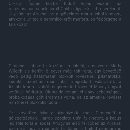
O'Hara idõben közbe tudott lépni, viszont az
összecsapásba belesérült Gribbin, így le kellett cserélni õt.
Úgy tûnt, az Arsenal ezt a gyõzelmet már rutinból lehozza,
amikor a United a semmibõl erõt merített, és felpörgette a
találkozót.
Olosunde játszotta középre a labdát, ami végül Matty
Willock elé került, õ egyet még tolt rajta, egy bevetõdõ
védõ pedig hatalmasat blokkolt lövésénél, pillanatokkal
késõbb azonban már jobb megoldást választott, a
tizenhatoson kívülrõl megeresztett lövését Macey nagyot
vetõdve hárította. Olosunde rohant el nagy sebességgel,
próbálkozása gólt érdemelt volna, de az amerikai lövését
Ben Sheaf blokkolni tudta.
Ezt követõen Macey akadályozta meg Olosundét a
gólszerzésben, Harrop szöglete után fejelhetett, a kapus
léc fölé tolta a labdát. Ahogy az elsõ félidõben az Arsenal
számára, úgy a második félidõben a United számára is