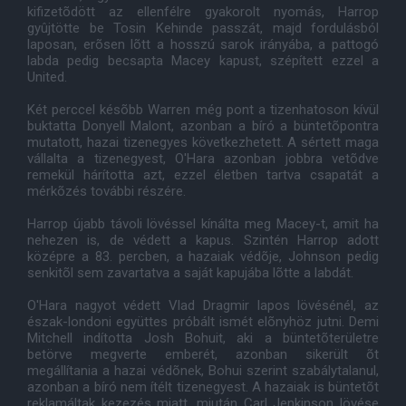
kifizetõdött az ellenfélre gyakorolt nyomás, Harrop
gyûjtötte be Tosin Kehinde passzát, majd fordulásból
laposan, erõsen lõtt a hosszú sarok irányába, a pattogó
labda pedig becsapta Macey kapust, szépített ezzel a
United.
Két perccel késõbb Warren még pont a tizenhatoson kívül
buktatta Donyell Malont, azonban a bíró a büntetõpontra
mutatott, hazai tizenegyes következhetett. A sértett maga
vállalta a tizenegyest, O'Hara azonban jobbra vetõdve
remekül hárította azt, ezzel életben tartva csapatát a
mérkõzés további részére.
Harrop újabb távoli lövéssel kínálta meg Macey-t, amit ha
nehezen is, de védett a kapus. Szintén Harrop adott
középre a 83. percben, a hazaiak védõje, Johnson pedig
senkitõl sem zavartatva a saját kapujába lõtte a labdát.
O'Hara nagyot védett Vlad Dragmir lapos lövésénél, az
észak-londoni együttes próbált ismét elõnyhöz jutni. Demi
Mitchell indította Josh Bohuit, aki a büntetõterületre
betörve megverte emberét, azonban sikerült õt
megállítania a hazai védõnek, Bohui szerint szabálytalanul,
azonban a bíró nem ítélt tizenegyest. A hazaiak is büntetõt
reklamáltak kezezés miatt, miután Carl Jenkinson lövése