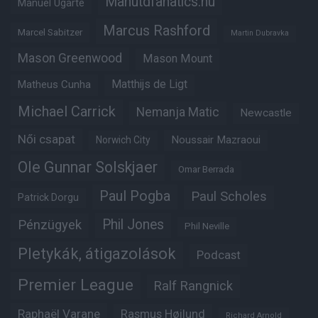
Manutdfanatics.hu
Manuel Ugarte
Marcus Rashford
Marcel Sabitzer
Martin Dubravka
Mason Greenwood
Mason Mount
Matheus Cunha
Matthijs de Ligt
Michael Carrick
Nemanja Matic
Newcastle
Női csapat
Noussair Mazraoui
Norwich City
Ole Gunnar Solskjaer
Omar Berrada
Paul Pogba
Paul Scholes
Patrick Dorgu
Phil Jones
Pénzügyek
Phil Neville
Pletykák, átigazolások
Podcast
Premier League
Ralf Rangnick
Raphaël Varane
Rasmus Højlund
Richard Arnold