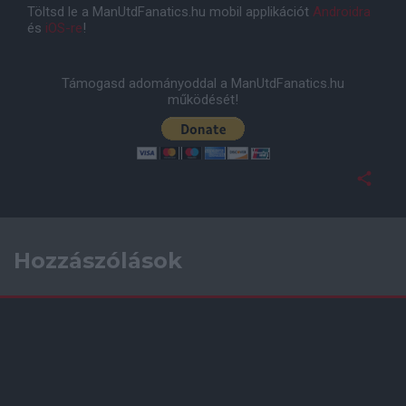
Töltsd le a ManUtdFanatics.hu mobil applikációt
Androidra
és
iOS-re
!
Támogasd adományoddal a ManUtdFanatics.hu
működését!
Hozzászólások