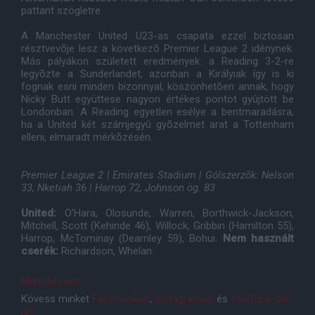
pattant szögletre.
A Manchester United U23-as csapata ezzel biztosan
résztvevõje lesz a következõ Premier League 2 idénynek.
Más pályákon született eredmények: a Reading 3-2-re
legyõzte a Sunderlandet, azonban a Királyiak így is ki
fognak esni minden bizonnyal, köszönhetõen annak, hogy
Nicky Butt együttese nagyon értékes pontot gyûjtött be
Londonban. A Reading egyetlen esélye a bentmaradásra,
ha a United két számjegyû gyõzelmet arat a Tottenham
elleni, elmaradt mérkõzésén.
Premier League 2 | Emirates Stadium | Gólszerzõk: Nelson
33, Nketiah 36 | Harrop 72, Johnson ög. 83
United:
O’Hara, Olosunde, Warren, Borthwick-Jackson,
Mitchell, Scott (Kehinde 46), Willock, Gribbin (Hamilton 55),
Harrop, McTominay (Dearnley 59), Bohui.
Nem használt
cserék:
Richardson, Whelan.
ManUtd.com
Kövess minket
Facebookon
,
Instagramon
és
YouTube-on
is!