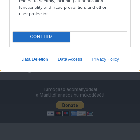
related to security, including authentication
0 nap 22 óra 39 perc 9 másodperc
functionality and fraud prevention, and other
user protection.
Leeds United
vs
Manchester United
2026-08-12 20:30
AC Milan
vs
Manchester United
2026-08-15 18:00
CONFIRM
ELŐZŐ MÉRKŐZÉSEK
Data Deletion
Data Access
Privacy Policy
Támogatás
Támogasd adományoddal
a ManUtdFanatics.hu működését!