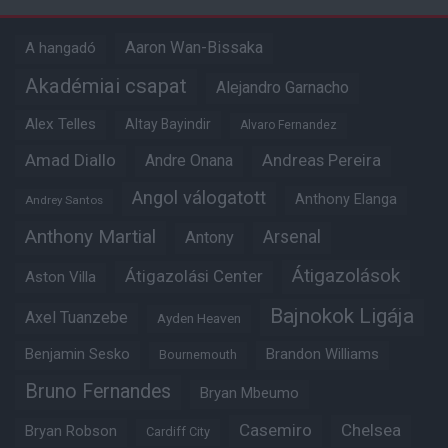
Aaron Wan-Bissaka
A hangadó
Akadémiai csapat
Alejandro Garnacho
Alex Telles
Altay Bayindir
Alvaro Fernandez
Amad Diallo
Andre Onana
Andreas Pereira
Angol válogatott
Anthony Elanga
Andrey Santos
Anthony Martial
Arsenal
Antony
Átigazolások
Átigazolási Center
Aston Villa
Bajnokok Ligája
Axel Tuanzebe
Ayden Heaven
Benjamin Sesko
Brandon Williams
Bournemouth
Bruno Fernandes
Bryan Mbeumo
Casemiro
Chelsea
Bryan Robson
Cardiff City