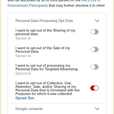
Downstream Participants
that may further disclose it to other
third parties.
Please note that this website/app uses one or more Google
Personal Data Processing Opt Outs
services and may gather and store information including but
not limited to your visit or usage behaviour. You may click to
I want to opt-out of the Sharing of my
personal data.
grant or deny consent to Google and its third-party tags to
Opted In
use your data for below specified purposes in below Google
consent section.
I want to opt-out of the Sale of my
Personal Data.
Opted In
I want to opt-out of processing my
Personal Data for Targeted Advertising.
Opted In
I want to opt-out of Collection, Use,
Retention, Sale, and/or Sharing of my
Personal Data that Is Unrelated with the
Purposes for which it was collected.
Opted Out
Google consents