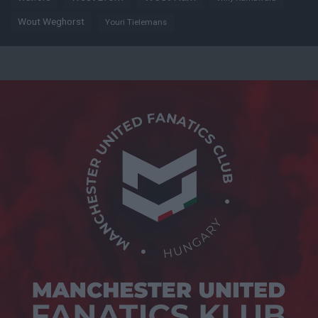
Wout Weghorst
Youri Tielemans