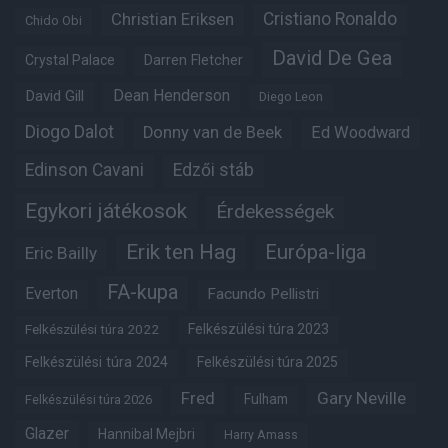
Christian Eriksen
Cristiano Ronaldo
Chido Obi
David De Gea
Crystal Palace
Darren Fletcher
Dean Henderson
David Gill
Diego Leon
Diogo Dalot
Donny van de Beek
Ed Woodward
Edinson Cavani
Edzői stáb
Egykori játékosok
Érdekességek
Erik ten Hag
Európa-liga
Eric Bailly
FA-kupa
Everton
Facundo Pellistri
Felkészülési túra 2022
Felkészülési túra 2023
Felkészülési túra 2024
Felkészülési túra 2025
Fred
Gary Neville
Fulham
Felkészülési túra 2026
Glazer
Hannibal Mejbri
Harry Amass