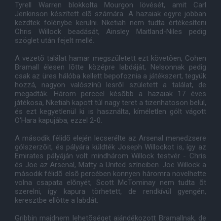
Tyrell Warren blokkolta Mourgon lövését, amit Carl
Jenkinson készített elõ számára. A hazaiak egyre jobban
kezdtek fölénybe kerülni. Nketiah nem tudta értékesíteni
Chris Willock beadását, Ainsley Maitland-Niles pedig
szöglet után fejelt mellé.
A vezetõ találat hamar megszületett ezt követõen, Cohen
Bramall élesen lõtte középre labdáját, Nelsonnak pedig
csak az üres hálóba kellett bepofoznia a játékszert, tegyük
hozzá, nagyon valószínû lesrõl született a találat, de
megadták. Három perccel késõbb a hazaiak 17 éves
játékosa, Nketiah kapott túl nagy teret a tizenhatoson belül,
és ezt kegyetlenül ki is használta, kíméletlen gólt vágott
O'Hara kapujába, ezzel 2-0.
A második félidõ elején lecserélte az Arsenal menedzsere
gólszerzõit, és pályára küldték Joseph Willockot is, így az
Emirates pályáján volt mindhárom Willock testvér - Chris
és Joe az Arsenal, Matty a United színeiben. Joe Willock a
második félidõ elsõ percében könnyen háromra növelhette
volna csapata elõnyét, Scott McTominay nem tudta õt
szerelni, így kapura törhetett, de rendkívül gyengén,
keresztbe ellõtte a labdát.
Gribbin majdnem lehetõséget ajándékozott Bramallnak, de