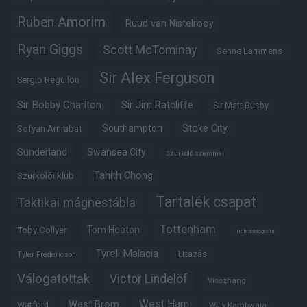
Ruben Amorim
Ruud van Nistelrooy
Ryan Giggs
Scott McTominay
Senne Lammens
Sir Alex Ferguson
Sergio Reguilon
Sir Bobby Charlton
Sir Jim Ratcliffe
Sir Matt Busby
Southampton
Stoke City
Sofyan Amrabat
Sunderland
Swansea City
Szurkoló szemmel
Tahith Chong
Szurkolói klub
Tartalék csapat
Taktikai mágnestábla
Tottenham
Tom Heaton
Toby Collyer
Trófeabibliográfia
Tyrell Malacia
Utazás
Tyler Fredericson
Válogatottak
Victor Lindelöf
Visszhang
West Ham
West Brom
Watford
Willy Kambwala