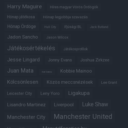
Harry Maguire
Híres magyar Vörös Ördögök
Hónap játékosa
Hónap legjobbja szavazás
Hónap Ördöge
Ifjúsági BL
Hull City
Jack Butland
Jadon Sancho
Jason Wilcox
Játékosértékelés
Játékosprofilok
Jesse Lingard
Jonny Evans
Joshua Zirkzee
Juan Mata
Kobbie Mainoo
Karl Darlow
Kölcsönlesen
Közös meccsnézések
Lee Grant
Ligakupa
Leny Yoro
Leicester City
Luke Shaw
Lisandro Martinez
Liverpool
Manchester United
Manchester City