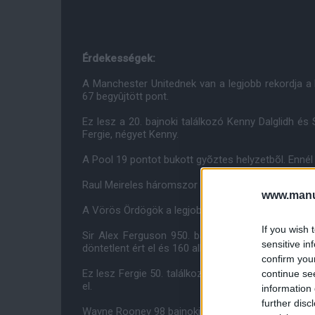
Érdekességek:
A Manchester Unitednek van a legjobb rekordja a
67 begyûjtött pont.
Ez lesz a 20. bajnoki találkozó Kenny Dalglidh és 
Fergie, négyet Kenny.
A Pool 19 pontot bukott gyõztes helyzetbõl. Ennél 
Raul Meireles háromszor volt eredményes az utób
www.manut
A Vörös Ördögök a legjobb góllövõk a Premier Le
If you wish 
Sir Alex Ferguson 950. bajnoki mérkõzése lesz 
sensitive in
döntetlent ért el és 160 alkalommal szenvedett ve
confirm you
Ez lesz Fergie 50. találkozója a Liverpool ellen. N
continue se
el.
information 
further disc
Wayne Rooney 98 bajnoki gólnál jár a United színei