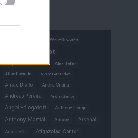
Címkék
Aaron Wan-Bissaka
A hangadó
Akadémiai csapat
Alejandro Garnacho
Alex Telles
Altay Bayindir
Alvaro Fernandez
Amad Diallo
Andre Onana
Andreas Pereira
Andrey Santos
Angol válogatott
Anthony Elanga
Anthony Martial
Arsenal
Antony
Átigazolási Center
Aston Villa