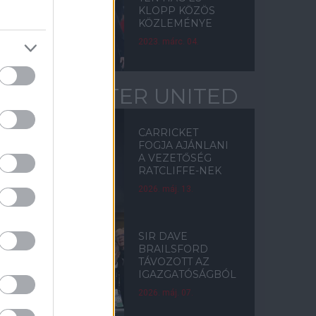
KLOPP KÖZÖS
KÖZLEMÉNYE
2023. márc. 04.
MANCHESTER UNITED
CARRICKET
FOGJA AJÁNLANI
A VEZETŐSÉG
RATCLIFFE-NEK
2026. máj. 13.
SIR DAVE
BRAILSFORD
TÁVOZOTT AZ
IGAZGATÓSÁGBÓL
2026. máj. 07.