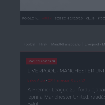
FŐOLDAL
HÍREK
SZEZON 2025/26
KLUB
KÖZ
Főoldal
Hírek
ManUtdFanatics.hu
Liverpool - 
ManUtdFanatics.hu
LIVERPOOL - MANCHESTER UN
Balog Attila
•
2011. március. 05. 07:53
A Premier League 29. fordulójába
lépni a Manchester United, ráadá
belül.