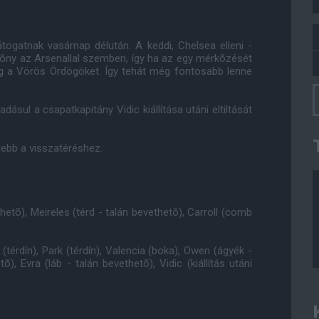
átogatnak vasárnap délután. A keddi, Chelsea elleni -
elõny az Arsenallal szemben, így ha az egy mérkõzését
eg a Vörös Ördögöket. Így tehát még fontosabb lenne
ásul a csapatkapitány Vidic kiállítása utáni eltiltását
lebb a visszatéréshez.
thetõ), Meireles (térd - talán bevethetõ), Carroll (comb
(térdín), Park (térdín), Valencia (boka), Owen (ágyék -
õ), Evra (láb - talán bevethetõ), Vidic (kiállítás utáni