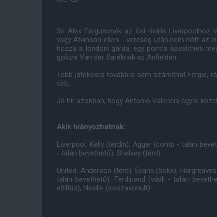
Sir Alex Fergusonék az õsi rivális Liverpoolhoz l
vagy Atkinson elleni - vereség után nem nõtt az 
hozza a londoni gárda, egy pontra közelítheti m
gyõzni Van der Saréknak az Anfielden.
Több játékosra továbbra sem számíthat Fergie, ráad
tölti.
Jó hír azonban, hogy Antonio Valencia egyre köze
Akik hiányozhatnak:
Liverpool: Kelly (térdín), Agger (comb - talán beve
- talán bevethetõ), Shelvey (térd)
United: Anderson (térd), Evans (boka), Hargreaves 
talán bevethetõ), Ferdinand (vádli - talán bevethet
eltiltás), Neville (visszavonult)