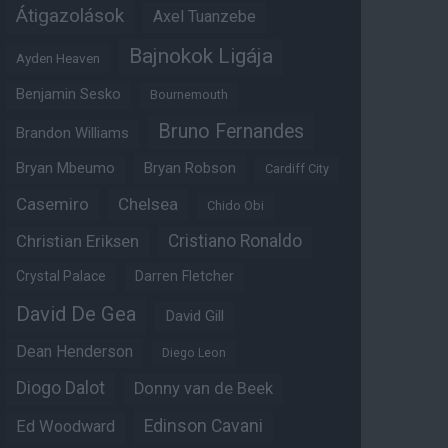
Átigazolások
Axel Tuanzebe
Bajnokok Ligája
Ayden Heaven
Benjamin Sesko
Bournemouth
Bruno Fernandes
Brandon Williams
Bryan Mbeumo
Bryan Robson
Cardiff City
Casemiro
Chelsea
Chido Obi
Christian Eriksen
Cristiano Ronaldo
Crystal Palace
Darren Fletcher
David De Gea
David Gill
Dean Henderson
Diego Leon
Diogo Dalot
Donny van de Beek
Edinson Cavani
Ed Woodward