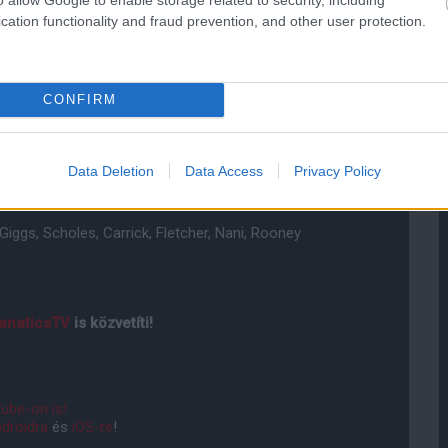
cation functionality and fraud prevention, and other user protection.
CONFIRM
Data Deletion
Data Access
Privacy Policy
o, Maxi, Lucas, Gerrard, Meireles, Kuyt, Suarez
 Giggs, Scholes, Carrick, Fletcher, Nani, Rooney
anaticsTV
is közvetíti!
ube-on is!
droidra
és
iOS-re
!