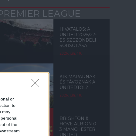
PREMIER LEAGUE
HIVATALOS: A
UNITED 2026/27-
ES SZEZONBELI
SORSOLÁSA
2026. jún. 19.
KIK MARADNAK
ÉS TÁVOZNAK A
UNITEDTŐL?
2026. jún. 10.
sonal or
ection to
ou may
 personal
BRIGHTON &
HOVE ALBION 0-
out of the
3 MANCHESTER
 downstream
UNITED