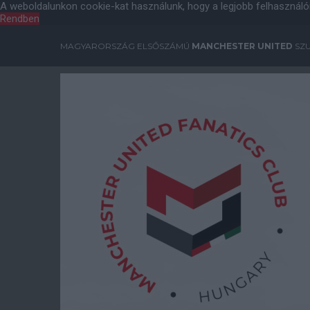
A weboldalunkon cookie-kat használunk, hogy a legjobb felhasználó
Rendben
MAGYARORSZÁG ELSŐSZÁMÚ
MANCHESTER UNITED
SZU