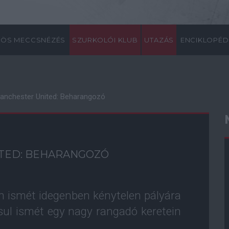
ÖS MECCSNÉZÉS
SZURKOLÓI KLUB
UTAZÁS
ENCIKLOPÉD
Manchester United: Beharangozó
ITED: BEHARANGOZÓ
n ismét idegenben kénytelen pályára
sul ismét egy nagy rangadó keretein