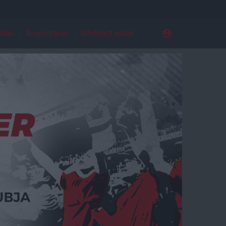
ldal
Regisztráció
Elfelejtett jelszó