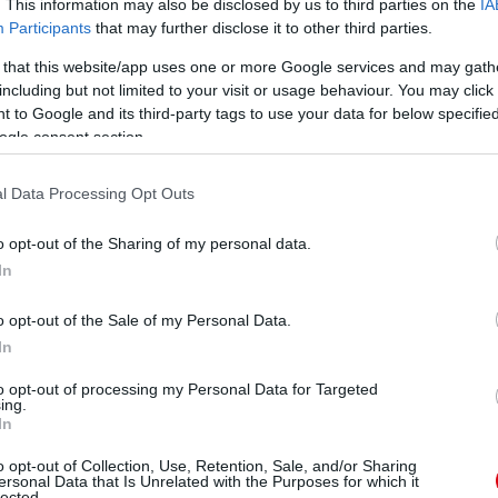
. This information may also be disclosed by us to third parties on the
IA
Participants
that may further disclose it to other third parties.
találkozón legtöbbet foglalkoztatott játékosává válik
akivel közösen állnak az élen 606 mérkõzéssel.
 that this website/app uses one or more Google services and may gath
including but not limited to your visit or usage behaviour. You may click 
neiben.
 to Google and its third-party tags to use your data for below specifi
ogle consent section.
tlen, 60 Pool gyõzelem, 251-232-es gólarány a United
l Data Processing Opt Outs
o opt-out of the Sharing of my personal data.
d gyõzelem, 10 Pool siker és 7 döntetlen, 55-42-es
In
o opt-out of the Sale of my Personal Data.
ban:
In
to opt-out of processing my Personal Data for Targeted
ing.
In
o opt-out of Collection, Use, Retention, Sale, and/or Sharing
ersonal Data that Is Unrelated with the Purposes for which it
lected.