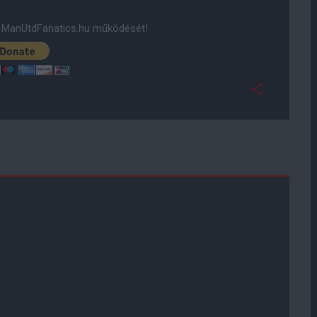
ManUtdFanatics.hu működését!