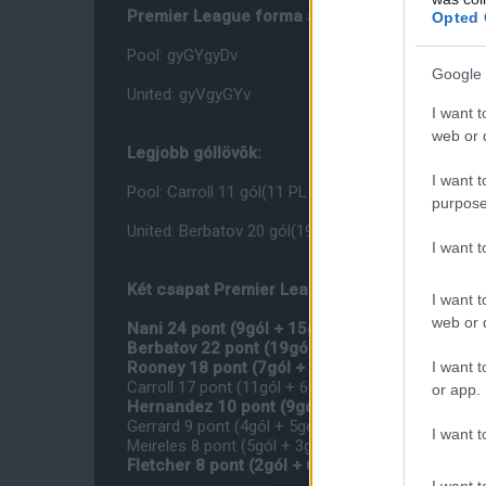
Premier League forma az utolsó öt mérkõzés 
Opted 
Pool: gyGYgyDv
Google 
United: gyVgyGYv
I want t
web or d
Legjobb góllövõk:
I want t
Pool: Carroll 11 gól(11 PL - mind Newcastleben), G
purpose
United: Berbatov 20 gól(19 PL), Hernandez 13 gól(9
I want 
Két csapat Premier League kanadai táblázata:
I want t
web or d
Nani 24 pont (9gól + 15gólpassz)
Berbatov 22 pont (19gól + 3gólpassz)
I want t
Rooney 18 pont (7gól + 11gólpassz)
Carroll 17 pont (11gól + 6gólpassz) - mind a Newc
or app.
Hernandez 10 pont (9gól + 1gólpassz)
Gerrard 9 pont (4gól + 5gólpassz)
I want t
Meireles 8 pont (5gól + 3gólpassz)
Fletcher 8 pont (2gól + 6gólpassz)
I want t