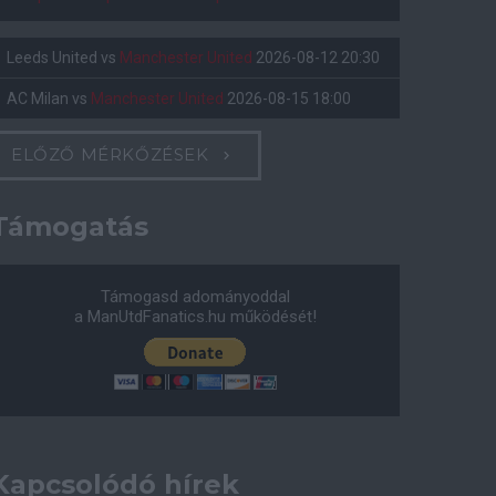
Leeds United
vs
Manchester United
2026-08-12 20:30
AC Milan
vs
Manchester United
2026-08-15 18:00
ELŐZŐ MÉRKŐZÉSEK
Támogatás
Támogasd adományoddal
a ManUtdFanatics.hu működését!
Kapcsolódó hírek