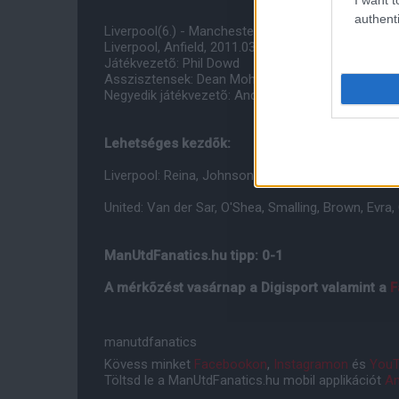
authenti
Liverpool(6.) - Manchester United(1.)
Liverpool, Anfield, 2011.03.06. 14:30
Játékvezetõ: Phil Dowd
Asszisztensek: Dean Mohareb és Glenn Turner
Negyedik játékvezetõ: André Marriner
Lehetséges kezdõk:
Liverpool: Reina, Johnson, Skrtel, Carragher, Aureli
United: Van der Sar, O'Shea, Smalling, Brown, Evra,
ManUtdFanatics.hu tipp: 0-1
A mérkõzést vasárnap a Digisport valamint a
F
manutdfanatics
Kövess minket
Facebookon
,
Instagramon
és
YouT
Töltsd le a ManUtdFanatics.hu mobil applikációt
An