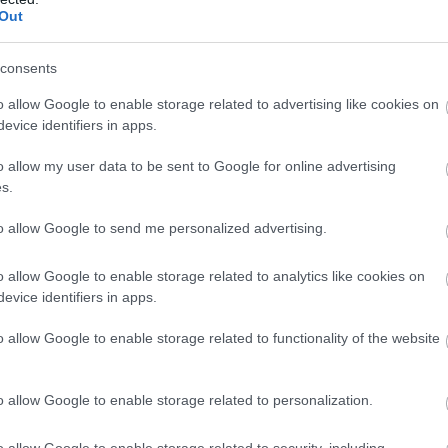
alapján:
gy-gyõzelem, d-döntetlen, v-vereség
Out
consents
o allow Google to enable storage related to advertising like cookies on
evice identifiers in apps.
o allow my user data to be sent to Google for online advertising
errard 8 gól(4 PL), Ngog 8 gól(2 PL)
s.
 PL), Nani 10 gól(9 PL), Rooney 8 gól(7 PL)
to allow Google to send me personalized advertising.
o allow Google to enable storage related to analytics like cookies on
evice identifiers in apps.
o allow Google to enable storage related to functionality of the website
astle színeiben
o allow Google to enable storage related to personalization.
o allow Google to enable storage related to security, including