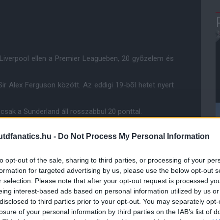
 Liverpool ellen a Premier Leagueben, 20 gyõzelem és
Sir Alex Ferguson között. Az eddigi 19-bõl hetet nyert
csak a Sunderland áll rosszabbul 20 ponttal.
bi négy hazai bajnoki mérkõzésen.
dfanatics.hu -
Do Not Process My Personal Information
agueben, 28 meccsen 62 gólt szereztek.
to opt-out of the sale, sharing to third parties, or processing of your per
ez a találkozó. A 949-bõl megnyert 563-at, 226-szor
formation for targeted advertising by us, please use the below opt-out s
reséget.
r selection. Please note that after your opt-out request is processed y
yert 23-szor, kikapott 14-szer és 12-szer döntetlent ért
eing interest-based ads based on personal information utilized by us or
disclosed to third parties prior to your opt-out. You may separately opt-
losure of your personal information by third parties on the IAB’s list of
ben.