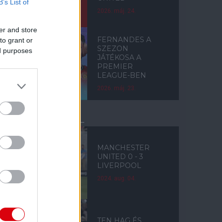
B’s List of
2026. máj. 24.
er and store
FERNANDES A
to grant or
SZEZON
ed purposes
JÁTÉKOSA A
PREMIER
LEAGUE-BEN
2026. máj. 23.
LIVERPOOL
MANCHESTER
UNITED 0 - 3
LIVERPOOL
2024. aug. 04.
TEN HAG ÉS