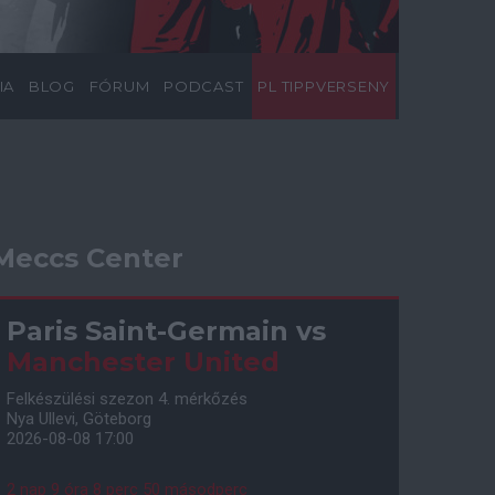
IA
BLOG
FÓRUM
PODCAST
PL TIPPVERSENY
Meccs Center
Paris Saint-Germain
vs
Manchester United
Felkészülési szezon 4. mérkőzés
Nya Ullevi, Göteborg
2026-08-08 17:00
2 nap 9 óra 8 perc 49 másodperc