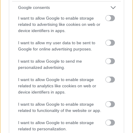
Google consents
I want to allow Google to enable storage
related to advertising like cookies on web or
device identifiers in apps.
I want to allow my user data to be sent to
Google for online advertising purposes.
Meccs Center
I want to allow Google to send me
personalized advertising.
Paris Saint-Germain
vs
I want to allow Google to enable storage
Manchester United
related to analytics like cookies on web or
device identifiers in apps.
Felkészülési szezon 4. mérkőzés
Nya Ullevi, Göteborg
I want to allow Google to enable storage
2026-08-08 17:00
related to functionality of the website or app.
1 nap 1 óra 56 perc 16 másodperc
I want to allow Google to enable storage
related to personalization.