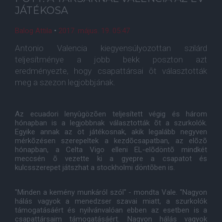
JÁTÉKOSA
Balog Attila
•
2017. május. 19. 05:47
Antonio Valencia kiegyensúlyozottan szilárd
teljesítménye a jobb bekk poszton azt
eredményezte, hogy csapattársai õt választották
meg a szezon legjobbjának.
Az ecuadori lenyûgözõen teljesített végig és három
hónapban is a legjobbnak választották õt a szurkolók.
Egyike annak az öt játékosnak, akik legalább negyven
mérkõzésen szerepeltek a kezdõcsapatban, az elõzõ
hónapban, a Celta Vigo elleni EL-elõdöntõ mindkét
meccsén õ vezette ki a gyepre a csapatot és
kulcsszerepet játszhat a stockholmi döntõben is.
"Minden a kemény munkáról szól" - mondta Vale. "Nagyon
hálás vagyok a menedzser szavai miatt, a szurkolók
támogatásáért és nyilvánvalóan ebben az esetben is a
csapattársaim támogatásáért. Nagyon hálás vagyok