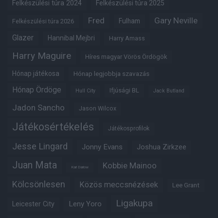
Felkészülési túra 2024
Felkészülési túra 2025
Fred
Gary Neville
Fulham
Felkészülési túra 2026
Glazer
Hannibal Mejbri
Harry Amass
Harry Maguire
Híres magyar Vörös Ördögök
Hónap játékosa
Hónap legjobbja szavazás
Hónap Ördöge
Ifjúsági BL
Hull City
Jack Butland
Jadon Sancho
Jason Wilcox
Játékosértékelés
Játékosprofilok
Jesse Lingard
Jonny Evans
Joshua Zirkzee
Juan Mata
Kobbie Mainoo
Karl Darlow
Kölcsönlesen
Közös meccsnézések
Lee Grant
Ligakupa
Leny Yoro
Leicester City