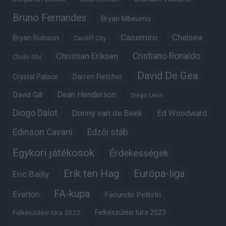
Bruno Fernandes
Bryan Mbeumo
Casemiro
Chelsea
Bryan Robson
Cardiff City
Christian Eriksen
Cristiano Ronaldo
Chido Obi
David De Gea
Crystal Palace
Darren Fletcher
Dean Henderson
David Gill
Diego Leon
Diogo Dalot
Donny van de Beek
Ed Woodward
Edinson Cavani
Edzői stáb
Egykori játékosok
Érdekességek
Erik ten Hag
Európa-liga
Eric Bailly
FA-kupa
Everton
Facundo Pellistri
Felkészülési túra 2022
Felkészülési túra 2023