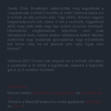
Tavaly Chris Smallingot választották meg legjobbnak a
csapattársak, ezúttal õ mondta el, miért Valencia kapta ezt
a trófeát az idei szezon után: "Úgy vélem, Antonio nagyon
kiegyensúlyozott volt, olykor õ volt a vezérünk, függetlenül
attól, hogy jobb bekk vagy épp szélsõ poszton szerepelt.
Hihetetlenül megbízhatóan teljesített, nem csak
támadások terén, hanem amikor védekeznie kellett. Minden
szélsõnek vagy csatárnak gyorsabbnak vagy erõsebbnek
kell lennie nála, ha túl akarnak jutni rajta. Egyik sem
könnyû!"
Valencia 2011/12-ben már elnyerte ezt a trófeát, sõt akkor
a szurkolók is õt látták a legjobbnak, valamint a legszebb
gól is az õ nevéhez fûzõdött.
ManUtd.com
Kövess minket
Facebookon
,
Instagramon
és
YouTube-on
is!
Töltsd le a ManUtdFanatics.hu mobil applikációt
Androidra
és
iOS-re
!