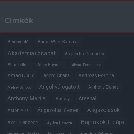
Címkék
Aaron Wan-Bissaka
A hangadó
Akadémiai csapat
Alejandro Garnacho
Alex Telles
Altay Bayindir
Alvaro Fernandez
Amad Diallo
Andre Onana
Andreas Pereira
Angol válogatott
Anthony Elanga
Andrey Santos
Anthony Martial
Arsenal
Antony
Átigazolások
Átigazolási Center
Aston Villa
Bajnokok Ligája
Axel Tuanzebe
Ayden Heaven
Benjamin Sesko
Brandon Williams
Bournemouth