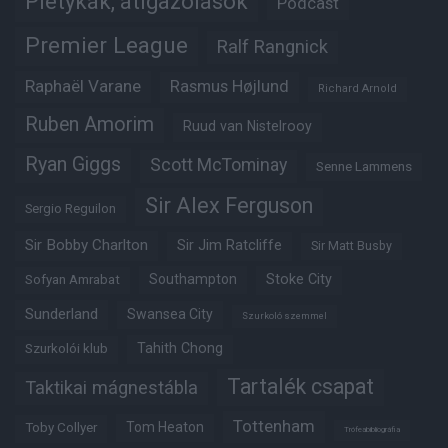
Pletykák, átigazolások
Podcast
Premier League
Ralf Rangnick
Raphaël Varane
Rasmus Højlund
Richard Arnold
Ruben Amorim
Ruud van Nistelrooy
Ryan Giggs
Scott McTominay
Senne Lammens
Sir Alex Ferguson
Sergio Reguilon
Sir Bobby Charlton
Sir Jim Ratcliffe
Sir Matt Busby
Southampton
Stoke City
Sofyan Amrabat
Sunderland
Swansea City
Szurkoló szemmel
Tahith Chong
Szurkolói klub
Tartalék csapat
Taktikai mágnestábla
Tottenham
Tom Heaton
Toby Collyer
Trófeabibliográfia