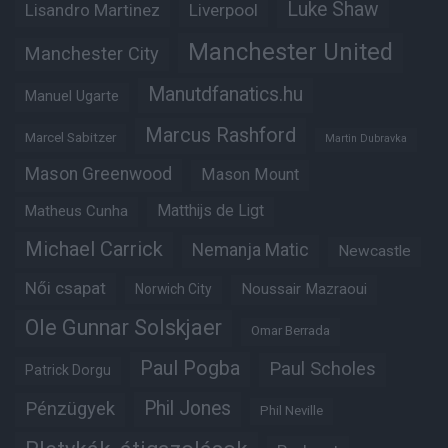
Luke Shaw
Lisandro Martinez
Liverpool
Manchester United
Manchester City
Manutdfanatics.hu
Manuel Ugarte
Marcus Rashford
Marcel Sabitzer
Martin Dubravka
Mason Greenwood
Mason Mount
Matheus Cunha
Matthijs de Ligt
Michael Carrick
Nemanja Matic
Newcastle
Női csapat
Noussair Mazraoui
Norwich City
Ole Gunnar Solskjaer
Omar Berrada
Paul Pogba
Paul Scholes
Patrick Dorgu
Phil Jones
Pénzügyek
Phil Neville