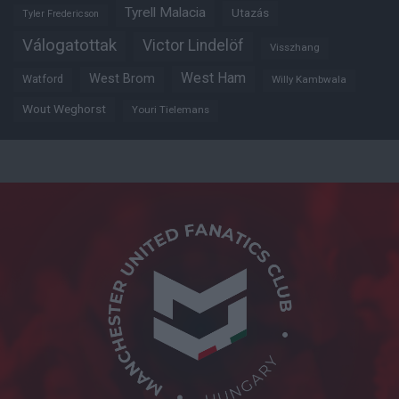
Tyrell Malacia
Utazás
Tyler Fredericson
Válogatottak
Victor Lindelöf
Visszhang
West Ham
West Brom
Watford
Willy Kambwala
Wout Weghorst
Youri Tielemans