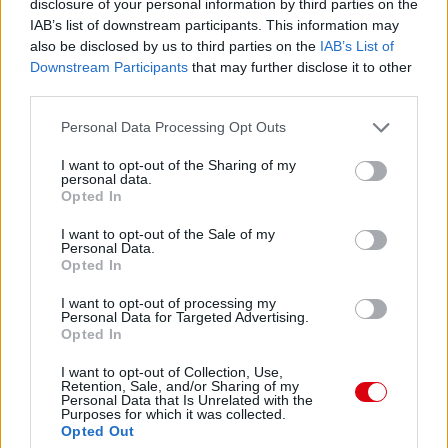
disclosure of your personal information by third parties on the
IAB’s list of downstream participants. This information may
also be disclosed by us to third parties on the
IAB’s List of
Downstream Participants
that may further disclose it to other
third parties.
Please note that this website/app uses one or more Google
Personal Data Processing Opt Outs
services and may gather and store information including but
not limited to your visit or usage behaviour. You may click to
I want to opt-out of the Sharing of my
personal data.
grant or deny consent to Google and its third-party tags to
Opted In
use your data for below specified purposes in below Google
consent section.
I want to opt-out of the Sale of my
Personal Data.
Opted In
I want to opt-out of processing my
Personal Data for Targeted Advertising.
Opted In
I want to opt-out of Collection, Use,
Retention, Sale, and/or Sharing of my
Personal Data that Is Unrelated with the
Purposes for which it was collected.
Opted Out