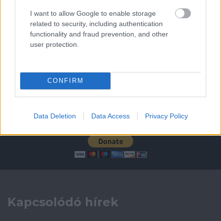
Leeds United
vs
Manchester United
2026-08-12 20:30
I want to allow Google to enable storage
related to security, including authentication
AC Milan
vs
Manchester United
2026-08-15 18:00
functionality and fraud prevention, and other
user protection.
ELŐZŐ MÉRKŐZÉSEK
Támogatás
CONFIRM
Data Deletion
Data Access
Privacy Policy
Támogasd adományoddal
a ManUtdFanatics.hu működését!
Kapcsolódó hírek