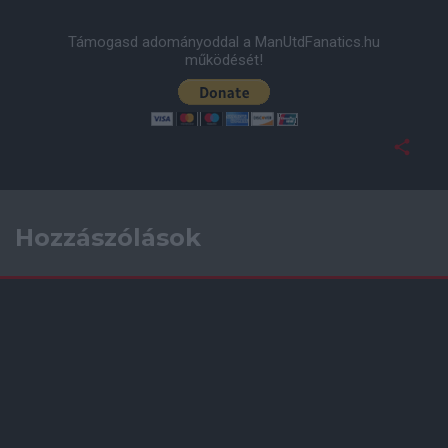
Támogasd adományoddal a ManUtdFanatics.hu
működését!
Hozzászólások