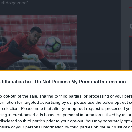
ell dolgoznod."
dfanatics.hu -
Do Not Process My Personal Information
to opt-out of the sale, sharing to third parties, or processing of your per
formation for targeted advertising by us, please use the below opt-out s
r selection. Please note that after your opt-out request is processed y
ú leszek, de lehet, hogy második számú leszek, ez a
eing interest-based ads based on personal information utilized by us or
disclosed to third parties prior to your opt-out. You may separately opt-
losure of your personal information by third parties on the IAB’s list of
ezonban, de a fénypont egyértelmûen az Ajax elleni