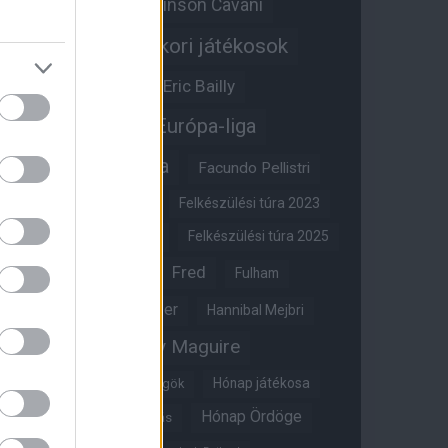
Edinson Cavani
Ed Woodward
Egykori játékosok
Edzői stáb
Érdekességek
Eric Bailly
Erik ten Hag
Európa-liga
FA-kupa
Everton
Facundo Pellistri
Felkészülési túra 2022
Felkészülési túra 2023
Felkészülési túra 2024
Felkészülési túra 2025
Fred
Fulham
Felkészülési túra 2026
Gary Neville
Glazer
Hannibal Mejbri
Harry Maguire
Harry Amass
Hónap játékosa
Híres magyar Vörös Ördögök
Hónap Ördöge
Hónap legjobbja szavazás