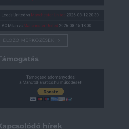
Leeds United
vs
Manchester United
2026-08-12 20:30
AC Milan
vs
Manchester United
2026-08-15 18:00
ELŐZŐ MÉRKŐZÉSEK
Támogatás
Támogasd adományoddal
a ManUtdFanatics.hu működését!
Kapcsolódó hírek