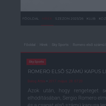
FŐOLDAL
HÍREK
SZEZON 2025/26
KLUB
KÖZ
Főoldal
Hírek
Sky Sports
Romero elsõ számú 
Sky Sports
ROMERO ELSÕ SZÁMÚ KAPUS 
Balog Attila
•
2017. május. 28. 07:20
Azok után, hogy rengeteget se
elhódításában, Sergio Romero elm
és a csapat elsõ számú kapusa le