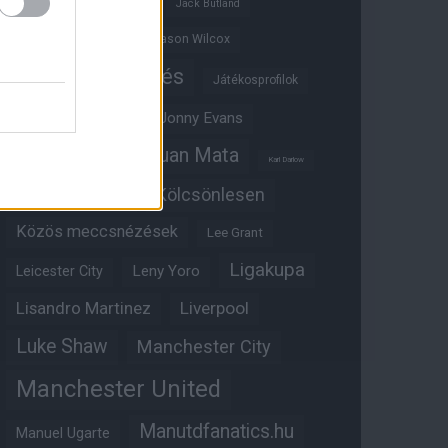
Ifjúsági BL
Hull City
Jack Butland
Jadon Sancho
Jason Wilcox
Játékosértékelés
Játékosprofilok
Jesse Lingard
Jonny Evans
Juan Mata
Joshua Zirkzee
Karl Darlow
Kölcsönlesen
Kobbie Mainoo
Közös meccsnézések
Lee Grant
Ligakupa
Leny Yoro
Leicester City
Lisandro Martinez
Liverpool
Luke Shaw
Manchester City
Manchester United
Manutdfanatics.hu
Manuel Ugarte