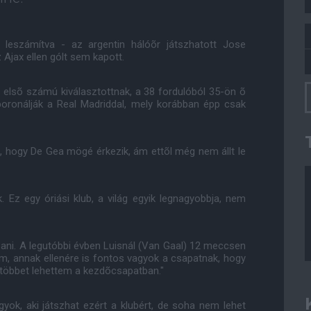
eszámítva - az argentin hálóõr játszhatott Jose
 Ajax ellen gólt sem kapott.
elsõ számú kiválasztottnak, a 38 fordulóból 35-ön õ
boronálják a Real Madriddal, mely korábban épp csak
, hogy De Gea mögé érkezik, ám ettõl még nem állt le
. Ez egy óriási klub, a világ egyik legnagyobbja, nem
szani. A legutóbbi évben Luisnál (Van Gaal) 12 meccsen
, annak ellenére is fontos vagyok a csapatnak, hogy
 többet lehettem a kezdõcsapatban."
ok, aki játszhat ezért a klubért, de soha nem lehet