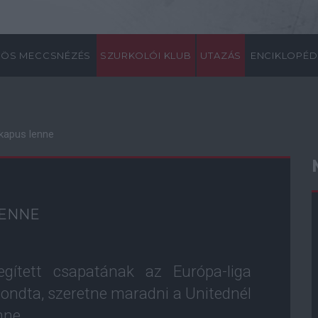
ÖS MECCSNÉZÉS
SZURKOLÓI KLUB
UTAZÁS
ENCIKLOPÉD
kapus lenne
LENNE
gített csapatának az Európa-liga
ondta, szeretne maradni a Unitednél
nne.