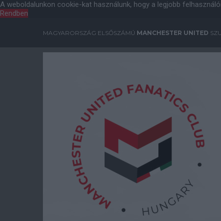
A weboldalunkon cookie-kat használunk, hogy a legjobb felhasználó
Rendben
MAGYARORSZÁG ELSŐSZÁMÚ
MANCHESTER UNITED
SZU