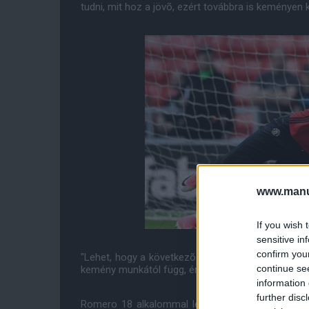
tudni, mit hoz a jövõ, ezért továbbra is keményen k
www.manut
If you wish 
sensitive in
confirm you
"Lehet, hogy a következõ szezonban az elsõ szám
continue se
kemény munkától függ, én pedig ezt teszem."
information 
further disc
Romero 18 alkalommal lépett pályára ebben a sz