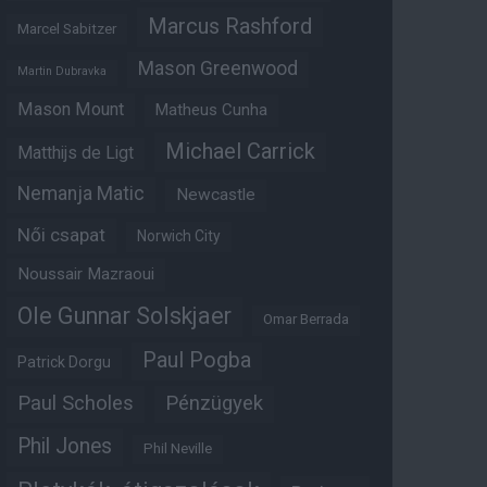
Marcus Rashford
Marcel Sabitzer
Mason Greenwood
Martin Dubravka
Mason Mount
Matheus Cunha
Michael Carrick
Matthijs de Ligt
Nemanja Matic
Newcastle
Női csapat
Norwich City
Noussair Mazraoui
Ole Gunnar Solskjaer
Omar Berrada
Paul Pogba
Patrick Dorgu
Paul Scholes
Pénzügyek
Phil Jones
Phil Neville