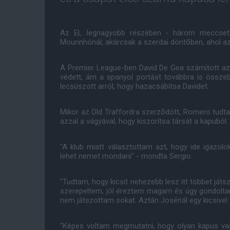
Az EL legnagyobb részében - három meccset l
Mourinhónál, akárcsak a szerdai döntõben, ahol az
A Premier League-ben David De Gea számított az 
védett, ám a spanyol portást továbbra is össze
lecsúszott arról, hogy hazacsábítsa Davidet.
Mikor az Old Traffordra szerzõdött, Romero tudta
azzal a vágyával, hogy kiszorítsa társát a kapuból.
"A klub miatt választottam azt, hogy ide igazolok
lehet nemet mondani" - mondta Sergio.
"Tudtam, hogy kicsit nehezebb lesz itt többet ját
szerepeltem, jól éreztem magam és úgy gondoltam
nem játszottam sokat. Aztán Josénál egy kicsivel
"Képes voltam megmutatni, hogy olyan kapus vagy