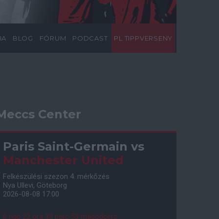
IA
BLOG
FÓRUM
PODCAST
PL TIPPVERSENY
Meccs Center
Paris Saint-Germain
vs
Manchester United
Felkészülési szezon 4. mérkőzés
Nya Ullevi, Göteborg
2026-08-08 17:00
0 nap 22 óra 39 perc 52 másodperc