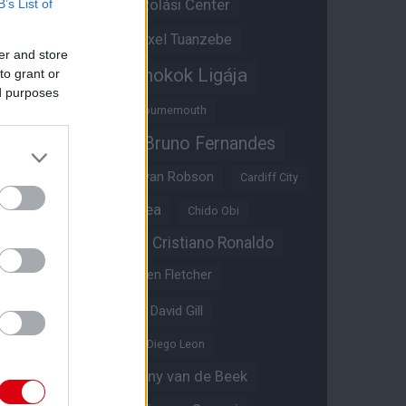
Átigazolási Center
B’s List of
Aston Villa
Átigazolások
Axel Tuanzebe
er and store
Bajnokok Ligája
to grant or
Ayden Heaven
ed purposes
Benjamin Sesko
Bournemouth
Bruno Fernandes
Brandon Williams
Bryan Mbeumo
Bryan Robson
Cardiff City
Casemiro
Chelsea
Chido Obi
Christian Eriksen
Cristiano Ronaldo
Crystal Palace
Darren Fletcher
David De Gea
David Gill
Dean Henderson
Diego Leon
Diogo Dalot
Donny van de Beek