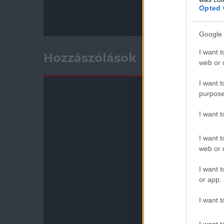
Opted 
Google 
I want t
Hozzászólások
web or d
I want t
purpose
I want 
I want t
web or d
I want t
or app.
I want t
I want t