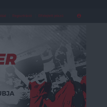
ldal
Regisztráció
Elfelejtett jelszó