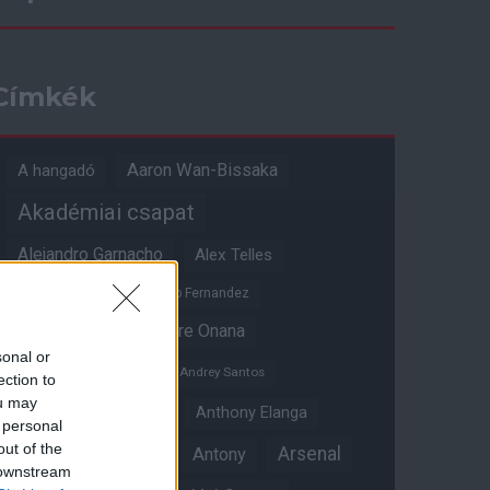
Címkék
Aaron Wan-Bissaka
A hangadó
Akadémiai csapat
Alejandro Garnacho
Alex Telles
Altay Bayindir
Alvaro Fernandez
Amad Diallo
Andre Onana
sonal or
Andreas Pereira
Andrey Santos
ection to
ou may
Angol válogatott
Anthony Elanga
 personal
out of the
Anthony Martial
Arsenal
Antony
 downstream