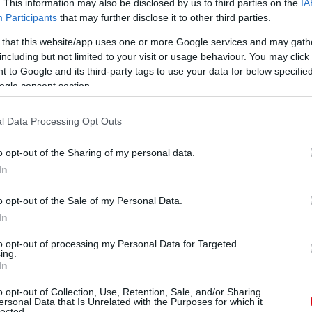
. This information may also be disclosed by us to third parties on the
IA
us, a United pedig elnyerte a trófeát, amit elõtte még
Participants
that may further disclose it to other third parties.
 that this website/app uses one or more Google services and may gath
yõzelemmel" - folytatta. "Tudtuk, hogy az Európa-liga
including but not limited to your visit or usage behaviour. You may click 
nek hála nagyszerû munkát végeztünk a döntõben és
 to Google and its third-party tags to use your data for below specifi
ogle consent section.
m gólt és sok alkalom volt, amikor segítettem
l Data Processing Opt Outs
tt nekem, köszönetet kell mondjak az edzõi stábnak,
rengeteg erõfeszítést tettek azért, hogy ellazultnak
hogy trófeával zártuk a szezont."
o opt-out of the Sharing of my personal data.
In
o opt-out of the Sale of my Personal Data.
ube-on is!
In
droidra
és
iOS-re
!
to opt-out of processing my Personal Data for Targeted
ing.
In
ManUtdFanatics.hu működését!
o opt-out of Collection, Use, Retention, Sale, and/or Sharing
ersonal Data that Is Unrelated with the Purposes for which it
lected.