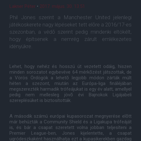
Lakner Péter
•
2017. május. 30. 13:51
Phil Jones szerint a Manchester United jelenlegi
játékoskerete nagy lépéseket tett elõre a 2016/17-es
szezonban, a védõ szerint pedig mindenki eltökélt,
hogy építsenek a nemrég zárult emlékezetes
idényükre.
Lehet, hogy nehéz és hosszú út vezetett odáig, hiszen
minden sorozatot egybevéve 64 mérkõzést játszottak, de
a Vörös Ördögök a lehetõ legjobb módon zárták múlt
héten a szezont, miután az Európa-liga fináléjában
megszerezték harmadik trófeájukat is egy év alatt, amellyel
pedig nem mellesleg jövõ évi Bajnokok Ligájabeli
szereplésüket is biztosították.
A második számú európai kupasorozat megnyerése elõtt
már behúzták a Community Shield és a Ligakupa trófeáját
is, és bár a csapat szeretett volna jobban teljesíteni a
Premier League-ben, Jones kijelentette, a csapat
ugródeszkaként használhatja ezt a kupasikerekben gazdag