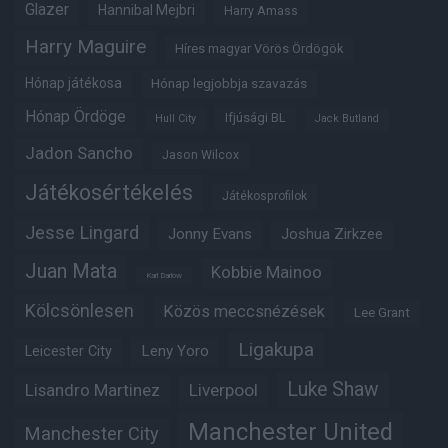
Glazer
Hannibal Mejbri
Harry Amass
Harry Maguire
Híres magyar Vörös Ördögök
Hónap játékosa
Hónap legjobbja szavazás
Hónap Ördöge
Ifjúsági BL
Hull City
Jack Butland
Jadon Sancho
Jason Wilcox
Játékosértékelés
Játékosprofilok
Jesse Lingard
Jonny Evans
Joshua Zirkzee
Juan Mata
Kobbie Mainoo
Karl Darlow
Kölcsönlesen
Közös meccsnézések
Lee Grant
Ligakupa
Leny Yoro
Leicester City
Luke Shaw
Lisandro Martinez
Liverpool
Manchester United
Manchester City