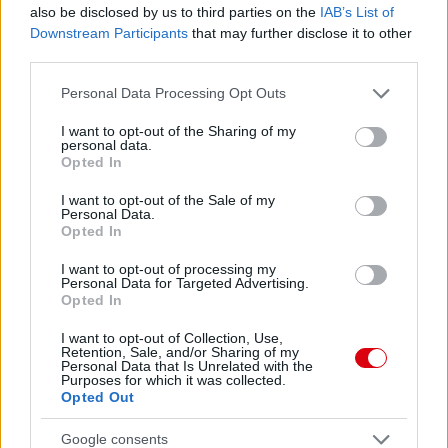
also be disclosed by us to third parties on the
IAB’s List of
Downstream Participants
that may further disclose it to other
third parties.
Please note that this website/app uses one or more Google
Personal Data Processing Opt Outs
services and may gather and store information including but
not limited to your visit or usage behaviour. You may click to
I want to opt-out of the Sharing of my
personal data.
grant or deny consent to Google and its third-party tags to
Opted In
use your data for below specified purposes in below Google
consent section.
I want to opt-out of the Sale of my
Personal Data.
Opted In
Meccs Center
I want to opt-out of processing my
Personal Data for Targeted Advertising.
Opted In
Paris Saint-Germain
vs
I want to opt-out of Collection, Use,
Manchester United
Retention, Sale, and/or Sharing of my
Personal Data that Is Unrelated with the
Purposes for which it was collected.
Felkészülési szezon 4. mérkőzés
Opted Out
Nya Ullevi, Göteborg
2026-08-08 17:00
Google consents