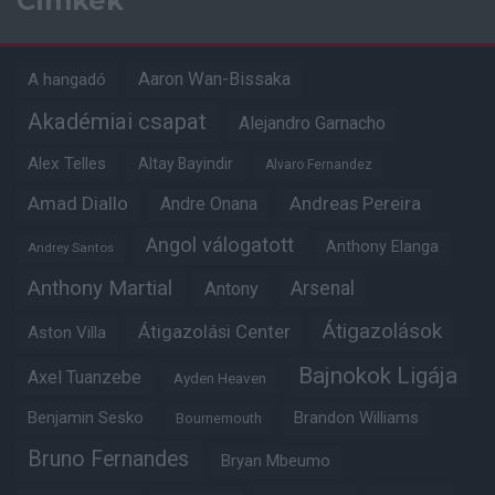
Címkék
Aaron Wan-Bissaka
A hangadó
Akadémiai csapat
Alejandro Garnacho
Alex Telles
Altay Bayindir
Alvaro Fernandez
Amad Diallo
Andre Onana
Andreas Pereira
Angol válogatott
Anthony Elanga
Andrey Santos
Anthony Martial
Arsenal
Antony
Átigazolások
Átigazolási Center
Aston Villa
Bajnokok Ligája
Axel Tuanzebe
Ayden Heaven
Benjamin Sesko
Brandon Williams
Bournemouth
Bruno Fernandes
Bryan Mbeumo