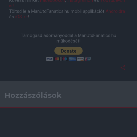
Kövess minket
Facebookon
,
Instagramon
és
YouTube-on
is!
Töltsd le a ManUtdFanatics.hu mobil applikációt
Androidra
és
iOS-re
!
Támogasd adományoddal a ManUtdFanatics.hu
működését!
Hozzászólások