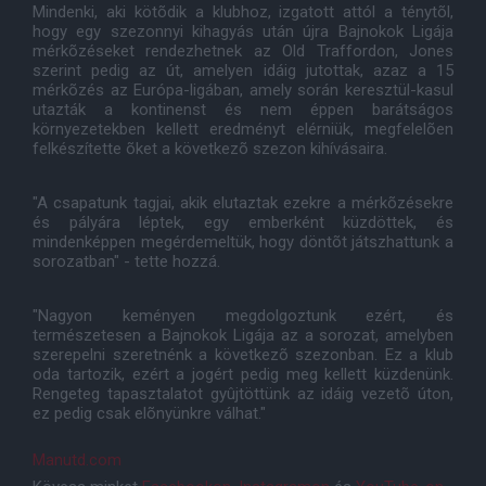
Mindenki, aki kötõdik a klubhoz, izgatott attól a ténytõl,
hogy egy szezonnyi kihagyás után újra Bajnokok Ligája
mérkõzéseket rendezhetnek az Old Traffordon, Jones
szerint pedig az út, amelyen idáig jutottak, azaz a 15
mérkõzés az Európa-ligában, amely során keresztül-kasul
utazták a kontinenst és nem éppen barátságos
környezetekben kellett eredményt elérniük, megfelelõen
felkészítette õket a következõ szezon kihívásaira.
"A csapatunk tagjai, akik elutaztak ezekre a mérkõzésekre
és pályára léptek, egy emberként küzdöttek, és
mindenképpen megérdemeltük, hogy döntõt játszhattunk a
sorozatban" - tette hozzá.
"Nagyon keményen megdolgoztunk ezért, és
természetesen a Bajnokok Ligája az a sorozat, amelyben
szerepelni szeretnénk a következõ szezonban. Ez a klub
oda tartozik, ezért a jogért pedig meg kellett küzdenünk.
Rengeteg tapasztalatot gyûjtöttünk az idáig vezetõ úton,
ez pedig csak elõnyünkre válhat."
Manutd.com