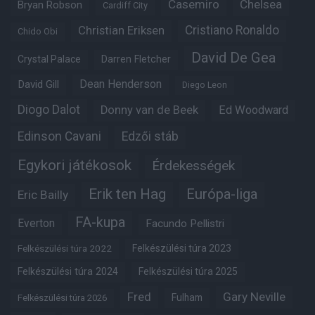
Casemiro
Chelsea
Bryan Robson
Cardiff City
Christian Eriksen
Cristiano Ronaldo
Chido Obi
David De Gea
Crystal Palace
Darren Fletcher
Dean Henderson
David Gill
Diego Leon
Diogo Dalot
Donny van de Beek
Ed Woodward
Edinson Cavani
Edzői stáb
Egykori játékosok
Érdekességek
Erik ten Hag
Európa-liga
Eric Bailly
FA-kupa
Everton
Facundo Pellistri
Felkészülési túra 2022
Felkészülési túra 2023
Felkészülési túra 2024
Felkészülési túra 2025
Fred
Gary Neville
Fulham
Felkészülési túra 2026