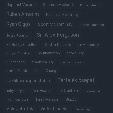
Raphaël Varane
Rasmus Højlund
Richard Arnold
Ruben Amorim
Ruud van Nistelrooy
Ryan Giggs
Scott McTominay
Senne Lammens
Sir Alex Ferguson
Sergio Reguilon
Sir Bobby Charlton
Sir Jim Ratcliffe
Sir Matt Busby
Southampton
Stoke City
Sofyan Amrabat
Sunderland
Swansea City
Szurkoló szemmel
Tahith Chong
Szurkolói klub
Tartalék csapat
Taktikai mágnestábla
Tottenham
Tom Heaton
Toby Collyer
Trófeabibliográfia
Tyrell Malacia
Utazás
Tyler Fredericson
Válogatottak
Victor Lindelöf
Visszhang