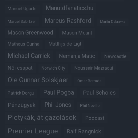
Manutdfanatics.hu
Manuel Ugarte
Marcus Rashford
Marcel Sabitzer
Martin Dubravka
Mason Greenwood
Mason Mount
Matheus Cunha
Matthijs de Ligt
Michael Carrick
Nemanja Matic
Newcastle
Női csapat
Noussair Mazraoui
Norwich City
Ole Gunnar Solskjaer
Omar Berrada
Paul Pogba
Paul Scholes
Patrick Dorgu
Phil Jones
Pénzügyek
Phil Neville
Pletykák, átigazolások
Podcast
Premier League
Ralf Rangnick