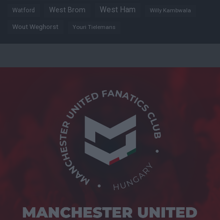
West Ham
West Brom
Watford
Willy Kambwala
Wout Weghorst
Youri Tielemans