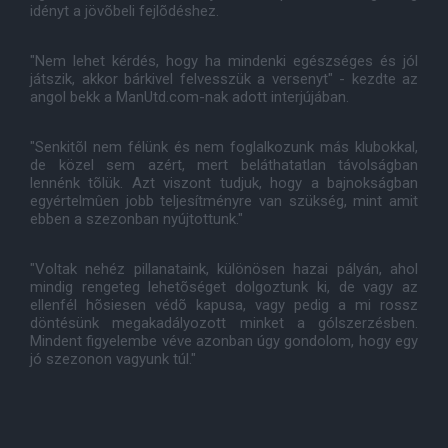
idényt a jövõbeli fejlõdéshez.
"Nem lehet kérdés, hogy ha mindenki egészséges és jól
játszik, akkor bárkivel felvesszük a versenyt" - kezdte az
angol bekk a ManUtd.com-nak adott interjújában.
"Senkitõl nem félünk és nem foglalkozunk más klubokkal,
de közel sem azért, mert beláthatatlan távolságban
lennénk tõlük. Azt viszont tudjuk, hogy a bajnokságban
egyértelmûen jobb teljesítményre van szükség, mint amit
ebben a szezonban nyújtottunk."
"Voltak nehéz pillanataink, különösen hazai pályán, ahol
mindig rengeteg lehetõséget dolgoztunk ki, de vagy az
ellenfél hõsiesen védõ kapusa, vagy pedig a mi rossz
döntésünk megakadályozott minket a gólszerzésben.
Mindent figyelembe véve azonban úgy gondolom, hogy egy
jó szezonon vagyunk túl."