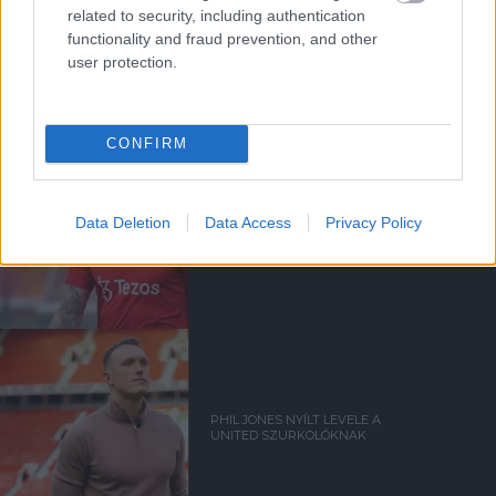
related to security, including authentication
Kapcsolódó hírek
functionality and fraud prevention, and other
user protection.
PHIL JONES
CONFIRM
Data Deletion
Data Access
Privacy Policy
TEN HAG ÜZENETE JONES-
NAK
PHIL JONES NYÍLT LEVELE A
UNITED SZURKOLÓKNAK